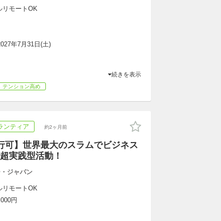
ルリモートOK
2027年7月31日(土)
続きを表示
テンション高め
ランティア
約2ヶ月前
行可】世界最大のスラムでビジネス
超実践型活動！
ー・ジャパン
ルリモートOK
000円