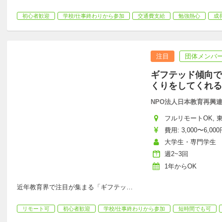
初心者歓迎
学校/仕事終わりから参加
交通費支給
勉強熱心
成
注目
団体メンバー
ギフテッド傾向で
くりをしてくれる
NPO法人日本教育再興連盟
フルリモートOK, 東
費用: 3,000〜6,000
大学生・専門学生
週2~3回
1年からOK
近年教育界で注目が集まる「ギフテッ
…
リモート可
初心者歓迎
学校/仕事終わりから参加
短時間でも可