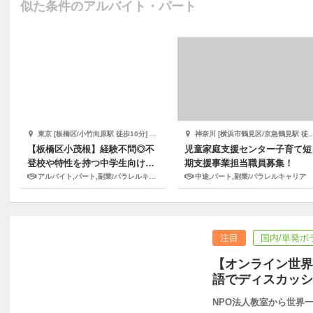
似た条件のアルバイト・パート
東京 [板橋区/小竹向原駅 徒歩10分] 株式会社キズキ
神奈川 [横浜市鶴見区/京急鶴見駅 徒歩2分] サードプレイス
【板橋区小茂根】経験不問◎不
児童家庭支援センター子育て短
登校や特性を持つ中学生向けの
期支援事業担当職員募集！
学校居場所支援スタッフ
アルバイト,パート,副業/パラレルキャリア
中途,パート,副業/パラレルキャリア
注目
国内/単発ボ
【オンライン世界
語でディスカッシ
NPO法人教室から世界