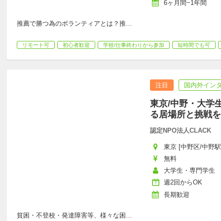
6ヶ月間~1年間
推薦で勝つ為のボランティアとは？推
…
リモート可
初心者歓迎
学校/仕事終わりから参加
短時間でも可
注目
国内外イン
東京/中野・大学
る居場所と挑戦を
認定NPO法人CLACK
東京 [中野区/中野駅
無料
大学生・専門学生
週2回からOK
長期歓迎
貧困・不登校・発達障害等、様々な困
…