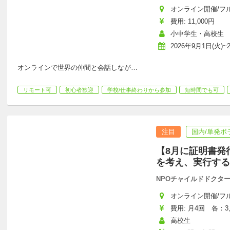
オンライン開催/フ
費用: 11,000円
小中学生・高校生
2026年9月1日(火)~
オンラインで世界の仲間と会話しなが
…
リモート可
初心者歓迎
学校/仕事終わりから参加
短時間でも可
注目
国内/単発ボ
【8月に証明書発
を考え、実行する
NPOチャイルドドクタ
オンライン開催/フ
費用: 月4回　各：3,
高校生