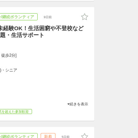
/継続ボランティア
9日前
未経験OK！生活困窮や不登校など
題・生活サポート
 徒歩2分]
専)・シニア
続きを表示
代を超えた参加歓迎
/継続ボランティア
新着
5日前