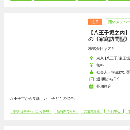
注目
団体メンバー
【八王子堀之内】
の《家庭訪問型》
株式会社キズキ
東京 [八王子/京王堀
無料
社会人・学生(大, 
週1回からOK
長期歓迎
八王子市から受託した「子どもの健全
…
学校/仕事終わりから参加
短時間でも可
交通費支給
平日中心