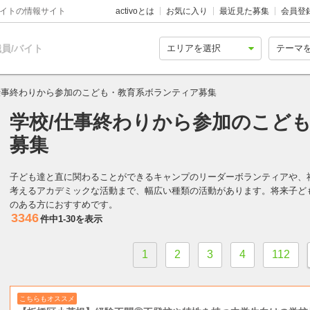
バイトの情報サイト
activoとは
お気に入り
最近見た募集
会員登
員/バイト
仕事終わりから参加のこども・教育系ボランティア募集
学校/仕事終わりから参加のこど
募集
子ども達と直に関わることができるキャンプのリーダーボランティアや、
考えるアカデミックな活動まで、幅広い種類の活動があります。将来子ど
のある方におすすめです。
3346
件中
1-30
を表示
1
2
3
4
112
こちらもオススメ