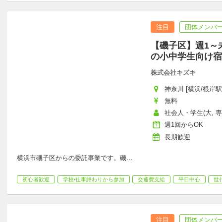
注目
団体メンバー
【磯子区】週1～
の小中学生向け宿
株式会社キズキ
神奈川 [横浜/根岸駅
無料
社会人・学生(大, 
週1回からOK
長期歓迎
横浜市磯子区からの委託事業です。磯
…
初心者歓迎
学校/仕事終わりから参加
交通費支給
平日中心
世
注目
団体メンバー