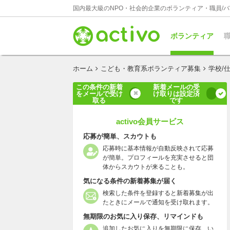
国内最大級のNPO・社会的企業のボランティア・職員/
ボランティア
職
ホーム
こども・教育系ボランティア募集
学校/
この条件の新着
新着メールの受
をメールで受け
け取りは設定済
取る
です
activo会員サービス
応募が簡単、スカウトも
応募時に基本情報が自動反映されて応募
が簡単。プロフィールを充実させると団
体からスカウトが来ることも。
気になる条件の新着募集が届く
検索した条件を登録すると新着募集が出
たときにメールで通知を受け取れます。
無期限のお気に入り保存、リマインドも
追加したお気に入りを無期限に保存、い