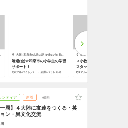
大阪 [和泉市/北信太駅 徒歩10分] 株式会社エデュケーショナルネットワーク
愛知 [小牧市] 株式会社小学館集英社プロダクション
毎週(金)☆和泉市の小学生の学習
＜小牧市×公共施設＞北里児童
サポート！
スタッフ｜未経験OK・資格不
要・週2日・扶養内可
アルバイト,パート,副業/パラレルキャリア
アルバイト,パート
ランティア
新着
6日前
一周】４大陸に友達をつくる・英
ョン・異文化交流
一周