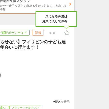
居場所支援スタッフ
生徒や一時的な休息を求める生徒を対象に、安心して
研修有
気になる募集は
お気に入りで保存！
/継続ボランティア
新着
2日前
らせない】フィリピンの子ども達
年会いに行きます！
)
続きを表示
盛ん
ストリートチルドレン