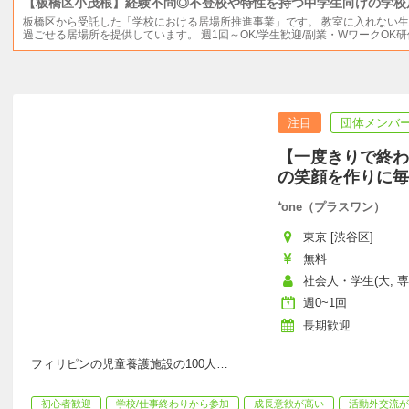
【板橋区小茂根】経験不問◎不登校や特性を持つ中学生向けの学校
板橋区から受託した「学校における居場所推進事業」です。 教室に入れない
過ごせる居場所を提供しています。 週1回～OK/学生歓迎/副業・WワークOK
注目
団体メンバー
【一度きりで終わ
の笑顔を作りに毎
⁺one（プラスワン）
東京 [渋谷区]
無料
社会人・学生(大, 専
週0~1回
長期歓迎
フィリピンの児童養護施設の100人
…
初心者歓迎
学校/仕事終わりから参加
成長意欲が高い
活動外交流が