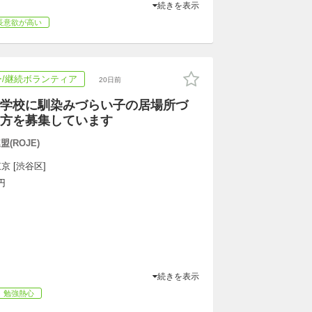
続きを表示
長意欲が高い
/継続ボランティア
20日前
学校に馴染みづらい子の居場所づ
方を募集しています
(ROJE)
京 [渋谷区]
円
続きを表示
勉強熱心