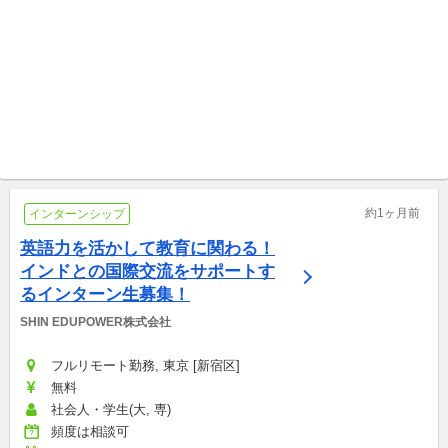
フルリモート勤務 With The World
フルリモート勤務, 東京 特定非営利活動法人A SEED JAPAN
📢【8/18〆切】教育会社で
【運営メンバー募集！】プロ
Webマーケティングインター
ジェクトと事務局運営を担う
ン！！
国内外インターンシップ
運営メンバーを募集します！
国内外インターンシップ
約1ヶ月前
インターンシップ
英語力を活かして教育に関わる！
インドとの国際交流をサポートす
るインターン生募集！
SHIN EDUPOWER株式会社
フルリモート勤務, 東京 [新宿区]
無料
社会人・学生(大, 専)
頻度は相談可