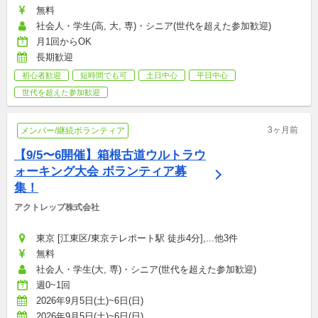
無料
社会人・学生(高, 大, 専)・シニア(世代を超えた参加歓迎)
月1回からOK
長期歓迎
初心者歓迎
短時間でも可
土日中心
平日中心
世代を超えた参加歓迎
3ヶ月前
メンバー/継続ボランティア
【9/5〜6開催】箱根古道ウルトラウ
ォーキング大会 ボランティア募
集！
アクトレップ株式会社
東京 [江東区/東京テレポート駅 徒歩4分],...他3件
無料
社会人・学生(大, 専)・シニア(世代を超えた参加歓迎)
週0~1回
2026年9月5日(土)~6日(日)
2026年9月5日(土)~6日(日)