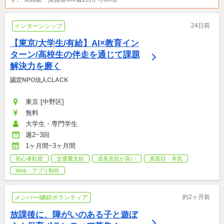
24日前
インターンシップ
【東京/大学生/有給】AI×教育イン
ターン/高校生の伴走を通じて課題
解決力を磨く
認定NPO法人CLACK
東京 [中野区]
無料
大学生・専門学生
週2~3回
1ヶ月間~3ヶ月間
初心者歓迎
交通費支給
成長意欲が高い
真面目・本気
Web・アプリ制作
約2ヶ月前
メンバー/継続ボランティア
放課後に、障がいのある子と遊ぼ