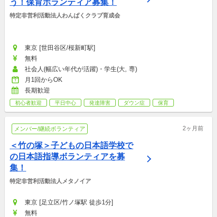
う！保育ボランティア募集！
特定非営利活動法人わんぱくクラブ育成会
東京 [世田谷区/桜新町駅]
無料
社会人(幅広い年代が活躍)・学生(大, 専)
月1回からOK
長期歓迎
初心者歓迎
平日中心
発達障害
ダウン症
保育
2ヶ月前
メンバー/継続ボランティア
＜竹の塚＞子どもの日本語学校で
の日本語指導ボランティアを募
集！
特定非営利活動法人メタノイア
東京 [足立区/竹ノ塚駅 徒歩1分]
無料