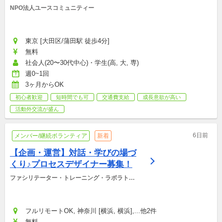
NPO法人ユースコミュニティー
東京 [大田区/蒲田駅 徒歩4分]
無料
社会人(20〜30代中心)・学生(高, 大, 専)
週0~1回
3ヶ月からOK
初心者歓迎
短時間でも可
交通費支給
成長意欲が高い
活動外交流が盛ん
6日前
メンバー/継続ボランティア
新着
【企画・運営】対話・学びの場づ
くり♪プロセスデザイナー募集！
ファシリテーター・トレーニング・ラボラトリ
ー
フルリモートOK, 神奈川 [横浜, 横浜],...他2件
無料