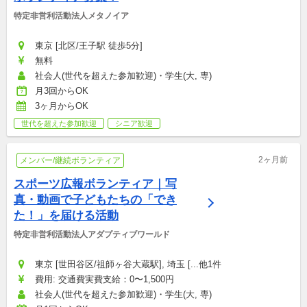
特定非営利活動法人メタノイア
東京 [北区/王子駅 徒歩5分]
無料
社会人(世代を超えた参加歓迎)・学生(大, 専)
月3回からOK
3ヶ月からOK
世代を超えた参加歓迎
シニア歓迎
2ヶ月前
メンバー/継続ボランティア
スポーツ広報ボランティア｜写
真・動画で子どもたちの「でき
た！」を届ける活動
特定非営利活動法人アダプティブワールド
東京 [世田谷区/祖師ヶ谷大蔵駅], 埼玉 [...他1件
費用: 交通費実費支給：0〜1,500円
社会人(世代を超えた参加歓迎)・学生(大, 専)