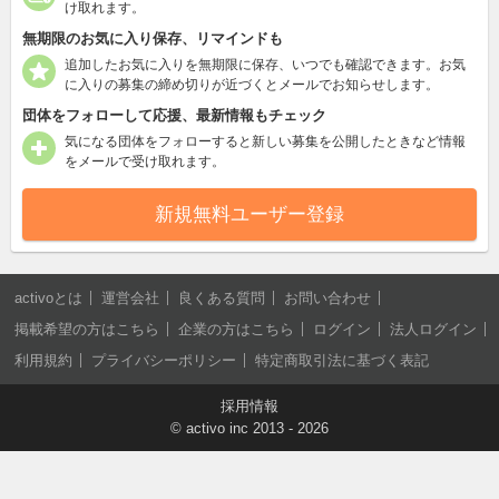
け取れます。
無期限のお気に入り保存、リマインドも
追加したお気に入りを無期限に保存、いつでも確認できます。お気
に入りの募集の締め切りが近づくとメールでお知らせします。
団体をフォローして応援、最新情報もチェック
気になる団体をフォローすると新しい募集を公開したときなど情報
をメールで受け取れます。
新規無料ユーザー登録
activoとは
運営会社
良くある質問
お問い合わせ
掲載希望の方はこちら
企業の方はこちら
ログイン
法人ログイン
利用規約
プライバシーポリシー
特定商取引法に基づく表記
採用情報
©
activo inc
2013 - 2026