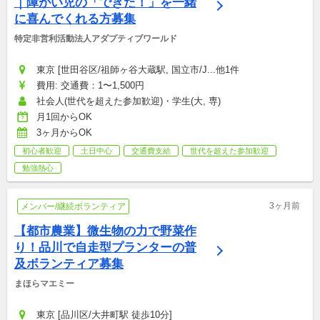
｜障がい児の「できた！」を一緒
に喜んでくれる方募集
特定非営利活動法人アダプティブワールド
東京 [世田谷区/祖師ヶ谷大蔵駅, 国立市/J...他1件
費用: 交通費：1〜1,500円
社会人(世代を超えた参加歓迎)・学生(大, 専)
月1回からOK
3ヶ月からOK
初心者歓迎
土日中心
交通費支給
世代を超えた参加歓迎
勉強熱心
3ヶ月前
メンバー/継続ボランティア
【都市農業】微生物の力で野菜作
り！品川で自走型プランターの普
及ボランティア募集
まほらマエミー
東京 [品川区/大井町駅 徒歩10分]