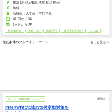
東京 [新宿区/飯田橋駅 徒歩10分]
無料
高校生・大学生・専門学生
週1回からOK
1ヶ月からOK
初心者歓迎
土日中心
勉強熱心
成長意欲が高い
いじめ
似た条件のアルバイト・パート
もっと見る＞
神奈川 [横浜] 株式会社キズキ
東京, 千葉 株式会社GEA
【青葉区】週1～未経験OK◎生
【東京・千葉】発達の課題を
活困窮や不登校などの小中学
抱える子供の個性と成長を支
生の宿題と生活支援
アルバイト,パート,副業/パラレルキャリア
える多職種のスタッフ募集
新卒,中途,アルバイト,パート
9日前
メンバー/継続ボランティア
自分の住む地域の気候変動対策を