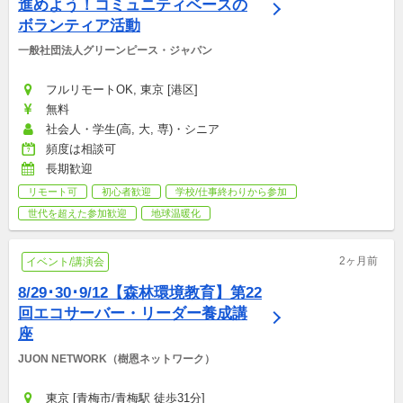
進めよう！コミュニティベースの
ボランティア活動
一般社団法人グリーンピース・ジャパン
フルリモートOK, 東京 [港区]
無料
社会人・学生(高, 大, 専)・シニア
頻度は相談可
長期歓迎
リモート可
初心者歓迎
学校/仕事終わりから参加
世代を超えた参加歓迎
地球温暖化
2ヶ月前
イベント/講演会
8/29･30･9/12【森林環境教育】第22
回エコサーバー・リーダー養成講
座
JUON NETWORK（樹恩ネットワーク）
東京 [青梅市/青梅駅 徒歩31分]