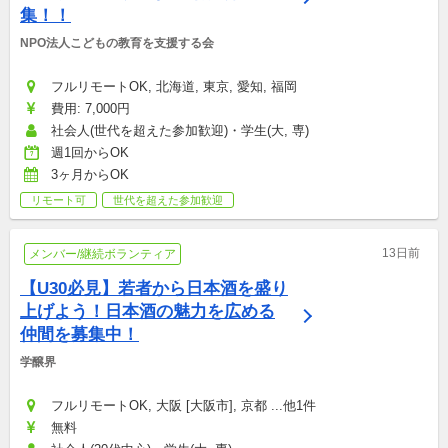
集！！
NPO法人こどもの教育を支援する会
フルリモートOK, 北海道, 東京, 愛知, 福岡
費用: 7,000円
社会人(世代を超えた参加歓迎)・学生(大, 専)
週1回からOK
3ヶ月からOK
リモート可
世代を超えた参加歓迎
13日前
メンバー/継続ボランティア
【U30必見】若者から日本酒を盛り
上げよう！日本酒の魅力を広める
仲間を募集中！
学醸界
フルリモートOK, 大阪 [大阪市], 京都 ...他1件
無料