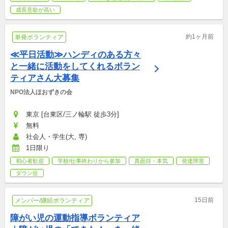
成長意欲が高い
約1ヶ月前
単発ボランティア
≪平日活動≫ハンディのある方々
と一緒に活動をしてくれるボラン
ティアさん大募集
NPO法人ほおずきの会
東京 [台東区/三ノ輪駅 徒歩3分]
無料
社会人・学生(大, 専)
1日限り
初心者歓迎
学校/仕事終わりから参加
真面目・本気
発達障害
ダウン症
15日前
メンバー/継続ボランティア
障がい児の運動指導ボランティア