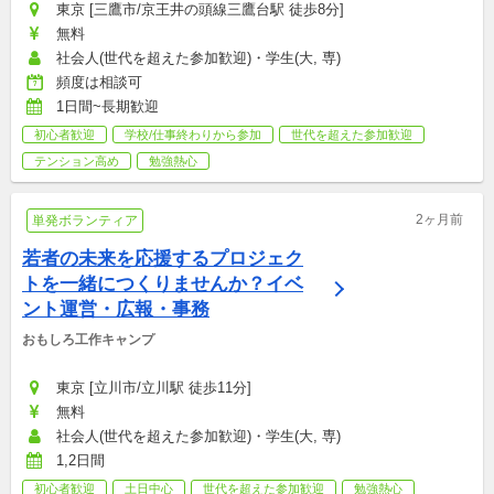
東京 [三鷹市/京王井の頭線三鷹台駅 徒歩8分]
無料
社会人(世代を超えた参加歓迎)・学生(大, 専)
頻度は相談可
1日間~長期歓迎
初心者歓迎
学校/仕事終わりから参加
世代を超えた参加歓迎
テンション高め
勉強熱心
2ヶ月前
単発ボランティア
若者の未来を応援するプロジェク
トを一緒につくりませんか？イベ
ント運営・広報・事務
おもしろ工作キャンプ
東京 [立川市/立川駅 徒歩11分]
無料
社会人(世代を超えた参加歓迎)・学生(大, 専)
1,2日間
初心者歓迎
土日中心
世代を超えた参加歓迎
勉強熱心