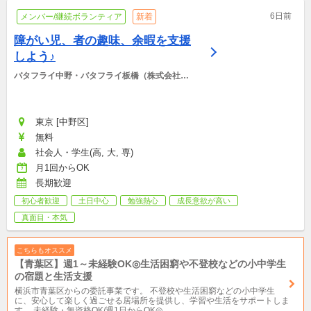
6日前
メンバー/継続ボランティア
新着
障がい児、者の趣味、余暇を支援
しよう♪
バタフライ中野・バタフライ板橋（株式会社
BCS)
東京 [中野区]
無料
社会人・学生(高, 大, 専)
月1回からOK
長期歓迎
初心者歓迎
土日中心
勉強熱心
成長意欲が高い
真面目・本気
こちらもオススメ
【青葉区】週1～未経験OK◎生活困窮や不登校などの小中学生
の宿題と生活支援
横浜市青葉区からの委託事業です。 不登校や生活困窮などの小中学生
に、安心して楽しく過ごせる居場所を提供し、学習や生活をサポートしま
す。 未経験・無資格OK/週1日からOK◎