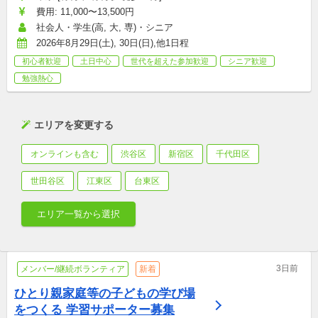
費用: 11,000〜13,500円
社会人・学生(高, 大, 専)・シニア
2026年8月29日(土), 30日(日),他1日程
初心者歓迎
土日中心
世代を超えた参加歓迎
シニア歓迎
勉強熱心
エリアを変更する
オンラインも含む
渋谷区
新宿区
千代田区
世田谷区
江東区
台東区
エリア一覧から選択
3日前
メンバー/継続ボランティア
新着
ひとり親家庭等の子どもの学び場
をつくる 学習サポーター募集