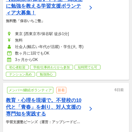
に勉強を教える学習支援ボランテ
ィア大募集！
無料塾「保谷いちご塾」
東京 [西東京市/保谷駅 徒歩1分]
無料
社会人(幅広い年代が活躍)・学生(大, 専)
数ヶ月に1回でもOK
3ヶ月からOK
初心者歓迎
学校/仕事終わりから参加
短時間でも可
テンション高め
勉強熱心
6日前
メンバー/継続ボランティア
新着
教育・心理を現場で。不登校の10
代と「青春」を創り、対人支援の
専門知を実践する
学習支援塾ビーンズ（運営：アップシードビー
ンズ非営利型株式会社）