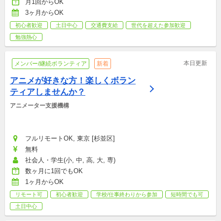
月1回からOK
3ヶ月からOK
初心者歓迎
土日中心
交通費支給
世代を超えた参加歓迎
勉強熱心
本日更新
メンバー/継続ボランティア
新着
アニメが好きな方！楽しくボラン
ティアしませんか？
アニメーター支援機構
フルリモートOK, 東京 [杉並区]
無料
社会人・学生(小, 中, 高, 大, 専)
数ヶ月に1回でもOK
1ヶ月からOK
リモート可
初心者歓迎
学校/仕事終わりから参加
短時間でも可
土日中心