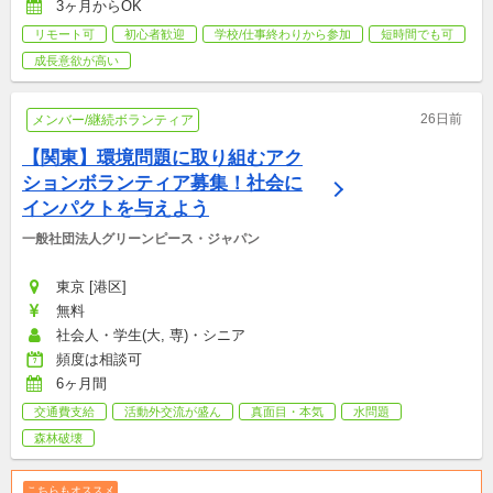
3ヶ月からOK
リモート可
初心者歓迎
学校/仕事終わりから参加
短時間でも可
成長意欲が高い
26日前
メンバー/継続ボランティア
【関東】環境問題に取り組むアク
ションボランティア募集！社会に
インパクトを与えよう
一般社団法人グリーンピース・ジャパン
東京 [港区]
無料
社会人・学生(大, 専)・シニア
頻度は相談可
6ヶ月間
交通費支給
活動外交流が盛ん
真面目・本気
水問題
森林破壊
こちらもオススメ