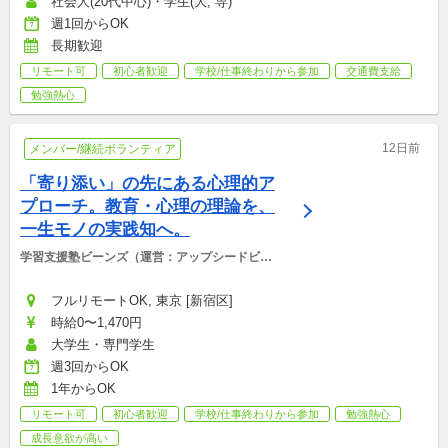
社会人(20代中心)・学生(大, 専)
週1回からOK
長期歓迎
リモート可
初心者歓迎
学校/仕事終わりから参加
交通費支給
勉強熱心
12日前
メンバー/継続ボランティア
「寄り添い」の先にある心理的ア
プローチ。教育・心理の理論を、
一生モノの実践知へ。
学習支援塾ビーンズ（運営：アップシードビー
ンズ非営利型株式会社）
フルリモートOK, 東京 [新宿区]
時給0〜1,470円
大学生・専門学生
週3回からOK
1年からOK
リモート可
初心者歓迎
学校/仕事終わりから参加
勉強熱心
成長意欲が高い