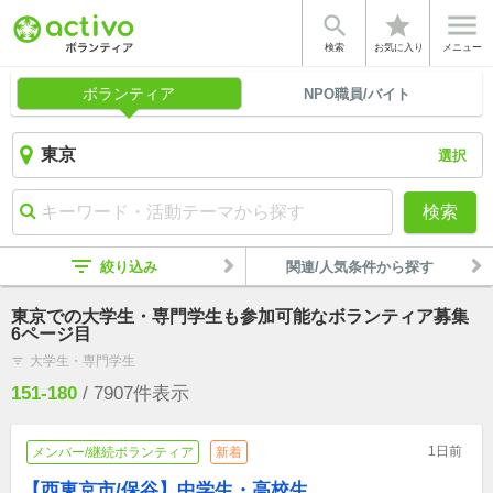


star
検索
お気に入り
メニュー
ボランティア
NPO職員/バイト
選択
検索
filter_list
絞り込み
関連/人気条件から探す
東京での大学生・専門学生も参加可能なボランティア募集
6ページ目
大学生・専門学生
filter_list
151-180
/
7907
件表示
1日前
メンバー/継続ボランティア
新着
【西東京市/保谷】中学生・高校生