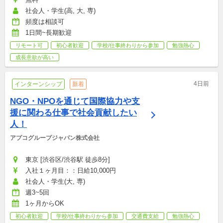
社会人・学生(高, 大, 専)
頻度は相談可
1日間~長期歓迎
リモート可
初心者歓迎
学校/仕事終わりから参加
勉強熱心
成長意欲が高い
4日前
インターンシップ
新着
NGO・NPOを通じて国際協力や支
援に関わる仕事で社会貢献したい
人！
アプコグループジャパン株式会社
東京 [渋谷区/渋谷駅 徒歩8分]
入社１ヶ月目：：日給10,000円
社会人・学生(大, 専)
週3~5回
1ヶ月からOK
初心者歓迎
学校/仕事終わりから参加
交通費支給
勉強熱心