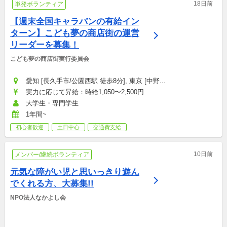
18日前
単発ボランティア
【週末全国キャラバンの有給イン
ターン】こども夢の商店街の運営
リーダーを募集！
こども夢の商店街実行委員会
愛知 [長久手市/公園西駅 徒歩8分], 東京 [中野...
実力に応じて昇給：時給1,050〜2,500円
大学生・専門学生
1年間~
初心者歓迎
土日中心
交通費支給
10日前
メンバー/継続ボランティア
元気な障がい児と思いっきり遊ん
でくれる方、大募集!!
NPO法人なかよし会