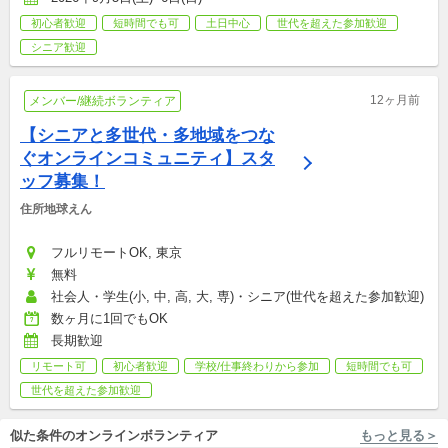
初心者歓迎
短時間でも可
土日中心
世代を超えた参加歓迎
シニア歓迎
12ヶ月前
メンバー/継続ボランティア
【シニアと多世代・多地域をつな
ぐオンラインコミュニティ】スタ
ッフ募集！
住所地球えん
フルリモートOK, 東京
無料
社会人・学生(小, 中, 高, 大, 専)・シニア(世代を超えた参加歓迎)
数ヶ月に1回でもOK
長期歓迎
リモート可
初心者歓迎
学校/仕事終わりから参加
短時間でも可
世代を超えた参加歓迎
似た条件のオンラインボランティア
もっと見る＞