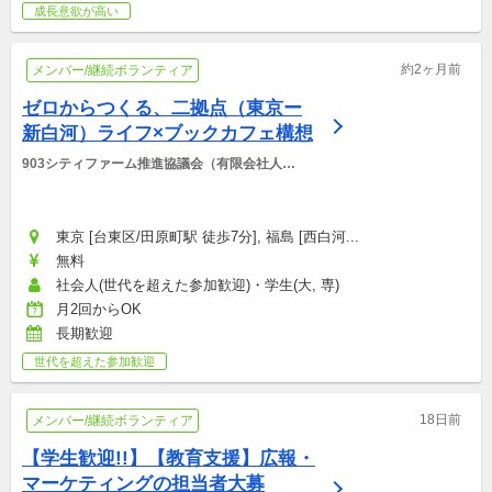
成長意欲が高い
約2ヶ月前
メンバー/継続ボランティア
ゼロからつくる、二拠点（東京ー
新白河）ライフ×ブックカフェ構想
903シティファーム推進協議会（有限会社人
事・労務コミュニティ）
東京 [台東区/田原町駅 徒歩7分], 福島 [西白河...
無料
社会人(世代を超えた参加歓迎)・学生(大, 専)
月2回からOK
長期歓迎
世代を超えた参加歓迎
18日前
メンバー/継続ボランティア
【学生歓迎!!】【教育支援】広報・
マーケティングの担当者大募