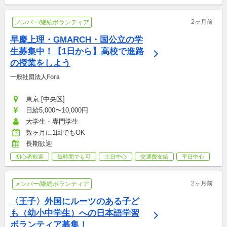
2ヶ月前
メンバー/継続ボランティア
早慶上理・GMARCH・国公立の学
生募集中！【1日から】高校で進路
の授業をしよう
一般社団法人Fora
東京 [中央区]
日給5,000〜10,000円
大学生・専門学生
数ヶ月に1回でもOK
長期歓迎
初心者歓迎
短時間でも可
土日中心
交通費支給
平日中心
2ヶ月前
メンバー/継続ボランティア
〈王子〉外国にルーツのある子ど
も（幼小中学生）への日本語学習
ボランティア募集！