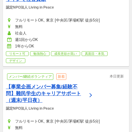
認定NPO法人 Living in Peace
フルリモートOK, 東京 [中央区/茅場町駅 徒歩5分]
無料
社会人
週1回からOK
1年からOK
リモート可
勉強熱心
成長意欲が高い
真面目・本気
デザイン
本日更新
メンバー/継続ボランティア
新着
【事業企画メンバー募集/経験不
問】難民学生のキャリアサポート
（週末/平日夜）
認定NPO法人 Living in Peace
フルリモートOK, 東京 [中央区/茅場町駅 徒歩5分]
無料