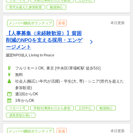
リモート可
学校/仕事終わりから参加
土日中心
世代を超えた参加歓迎
勉強熱心
本日更新
メンバー/継続ボランティア
新着
【人事募集（未経験歓迎）】貧困
削減のNPOを支える採用・エンゲ
ージメント
認定NPO法人 Living in Peace
フルリモートOK, 東京 [中央区/茅場町駅 徒歩5分]
無料
社会人(幅広い年代が活躍)・学生(大, 専)・シニア(世代を超えた
参加歓迎)
週1回からOK
1年からOK
リモート可
学校/仕事終わりから参加
土日中心
勉強熱心
成長意欲が高い
本日更新
メンバー/継続ボランティア
新着