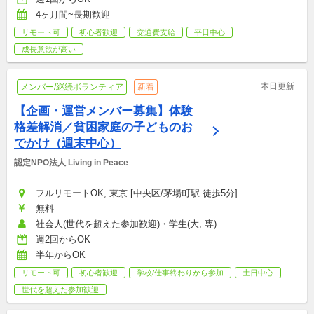
4ヶ月間~長期歓迎
リモート可
初心者歓迎
交通費支給
平日中心
成長意欲が高い
本日更新
メンバー/継続ボランティア
新着
【企画・運営メンバー募集】体験
格差解消／貧困家庭の子どものお
でかけ（週末中心）
認定NPO法人 Living in Peace
フルリモートOK, 東京 [中央区/茅場町駅 徒歩5分]
無料
社会人(世代を超えた参加歓迎)・学生(大, 専)
週2回からOK
半年からOK
リモート可
初心者歓迎
学校/仕事終わりから参加
土日中心
世代を超えた参加歓迎