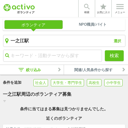


star
検索
お気に入り
メニュー
NPO職員/バイト
ボランティア
選択
検索
filter_list
絞り込み
関連/人気条件から探す
条件を追加
社会人
大学生・専門学生
高校生
小中学生
一之江駅周辺のボランティア募集
filter_list
条件に当てはまる募集は見つかりませんでした。
近くのボランティア