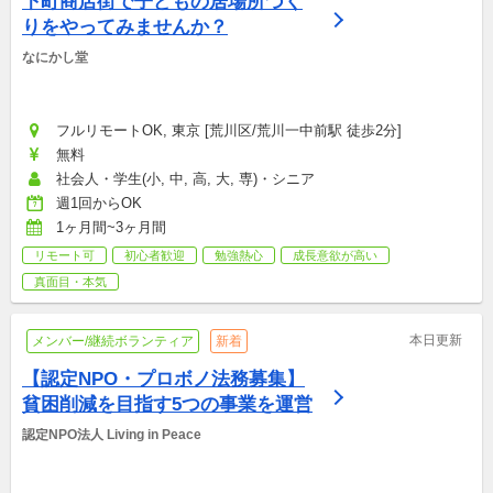
下町商店街で子どもの居場所づく
りをやってみませんか？
なにかし堂
フルリモートOK, 東京 [荒川区/荒川一中前駅 徒歩2分]
無料
社会人・学生(小, 中, 高, 大, 専)・シニア
週1回からOK
1ヶ月間~3ヶ月間
リモート可
初心者歓迎
勉強熱心
成長意欲が高い
真面目・本気
本日更新
メンバー/継続ボランティア
新着
【認定NPO・プロボノ法務募集】
貧困削減を目指す5つの事業を運営
認定NPO法人 Living in Peace