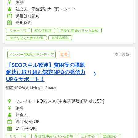
無料
社会人・学生(高, 大, 専)・シニア
頻度は相談可
長期歓迎
リモート可
初心者歓迎
学校/仕事終わりから参加
世代を超えた参加歓迎
地球温暖化
本日更新
メンバー/継続ボランティア
新着
【SEOスキル歓迎】貧困等の課題
解決に取り組む認定NPOの発信力
UPをサポート！
認定NPO法人 Living in Peace
フルリモートOK, 東京 [中央区/茅場町駅 徒歩5分]
無料
社会人
週1回からOK
1年からOK
リモート可
学校/仕事終わりから参加
土日中心
勉強熱心