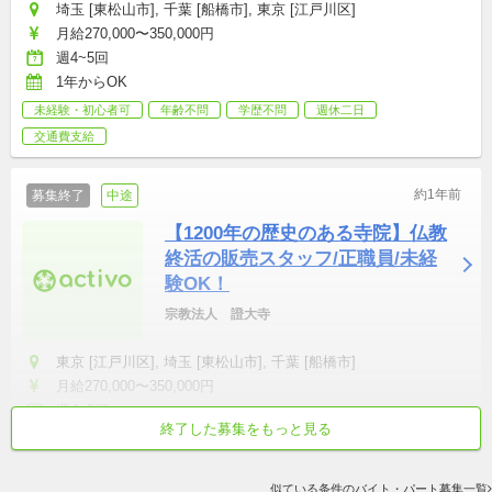
埼玉 [東松山市], 千葉 [船橋市], 東京 [江戸川区]
月給270,000〜350,000円
週4~5回
1年からOK
未経験・初心者可
年齢不問
学歴不問
週休二日
交通費支給
約1年前
募集終了
中途
【1200年の歴史のある寺院】仏教
終活の販売スタッフ/正職員/未経
験OK！
宗教法人　證大寺
東京 [江戸川区], 埼玉 [東松山市], 千葉 [船橋市]
月給270,000〜350,000円
週4~5回
終了した募集をもっと見る
1年からOK
生活相談員・営業関係職
事務局・総合業務
似ている条件のバイト・パート募集一覧