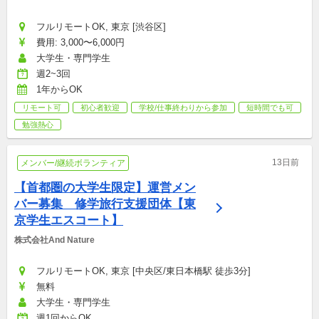
フルリモートOK, 東京 [渋谷区]
費用: 3,000〜6,000円
大学生・専門学生
週2~3回
1年からOK
リモート可
初心者歓迎
学校/仕事終わりから参加
短時間でも可
勉強熱心
13日前
メンバー/継続ボランティア
【首都圏の大学生限定】運営メン
バー募集　修学旅行支援団体【東
京学生エスコート】
株式会社And Nature
フルリモートOK, 東京 [中央区/東日本橋駅 徒歩3分]
無料
大学生・専門学生
週1回からOK