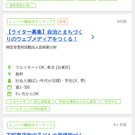
成長意欲が高い
6日前
メンバー/継続ボランティア
新着
【ライター募集】自治とまちづく
りのウェブメディアをつくる！
特定非営利活動法人芸術家の村
フルリモートOK, 東京 [台東区]
無料
社会人(幅広い年代が活躍)・学生(大, 専)
週1~3回
3ヶ月からOK
リモート可
初心者歓迎
学校/仕事終わりから参加
平日中心
マーケティング/SNS運用
6ヶ月前
メンバー/継続ボランティア