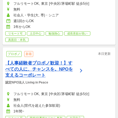
フルリモートOK, 東京 [中央区/茅場町駅 徒歩5分]
無料
社会人・学生(大, 専)・シニア
週1回からOK
1年からOK
リモート可
土日中心
勉強熱心
成長意欲が高い
真面目・本気
本日更新
プロボノ
新着
【人事経験者プロボノ歓迎！】す
べての人に、チャンスを。NPOを
支えるコーポレート
認定NPO法人 Living in Peace
フルリモートOK, 東京 [中央区/茅場町駅 徒歩5分]
無料
社会人(世代を超えた参加歓迎)
1年間~