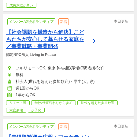
成長意欲が高い
本日更新
メンバー/継続ボランティア
新着
【社会課題を構造から解決】こど
もたちが安心して暮らせる家庭を
／事業戦略・事業開発
認定NPO法人 Living in Peace
フルリモートOK, 東京 [中央区/茅場町駅 徒歩5分]
無料
社会人(世代を超えた参加歓迎)・学生(大, 専)
週1回からOK
1年からOK
リモート可
学校/仕事終わりから参加
世代を超えた参加歓迎
家庭崩壊
少子化
本日更新
メンバー/継続ボランティア
新着