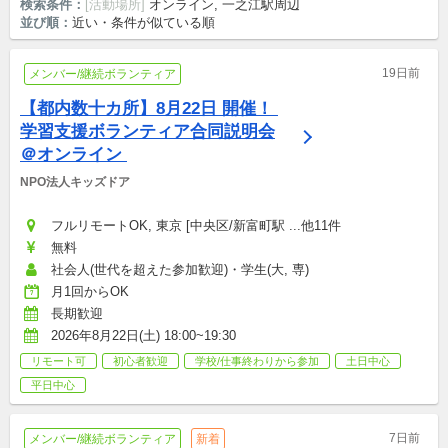
検索条件：
[活動場所]
オンライン, 一之江駅周辺
並び順：
近い・条件が似ている順
19日前
メンバー/継続ボランティア
【都内数十カ所】8月22日 開催！ 
学習支援ボランティア合同説明会
＠オンライン 
NPO法人キッズドア
フルリモートOK, 東京 [中央区/新富町駅 ...他11件
無料
社会人(世代を超えた参加歓迎)・学生(大, 専)
月1回からOK
長期歓迎
2026年8月22日(土) 18:00~19:30
リモート可
初心者歓迎
学校/仕事終わりから参加
土日中心
平日中心
7日前
メンバー/継続ボランティア
新着