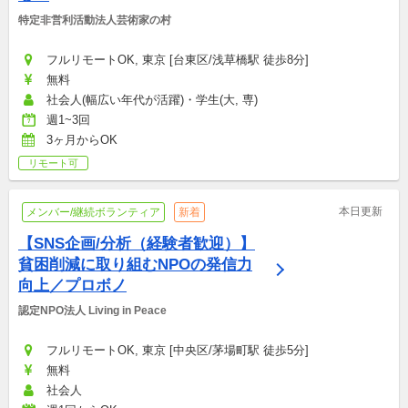
特定非営利活動法人芸術家の村
フルリモートOK, 東京 [台東区/浅草橋駅 徒歩8分]
無料
社会人(幅広い年代が活躍)・学生(大, 専)
週1~3回
3ヶ月からOK
リモート可
本日更新
メンバー/継続ボランティア
新着
【SNS企画/分析（経験者歓迎）】
貧困削減に取り組むNPOの発信力
向上／プロボノ
認定NPO法人 Living in Peace
フルリモートOK, 東京 [中央区/茅場町駅 徒歩5分]
無料
社会人