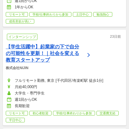
週1回からOK
1年からOK
リモート可
学校/仕事終わりから参加
土日中心
勉強熱心
成長意欲が高い
23日前
インターンシップ
【学生活躍中】起業家の下で自分
の可能性を更新！｜社会を変える
教育スタートアップ
株式会社NIJIN
フルリモート勤務, 東京 [千代田区/有楽町駅 徒歩1分]
月給40,000円
大学生・専門学生
週1回からOK
長期歓迎
リモート可
初心者歓迎
学校/仕事終わりから参加
交通費支給
平日中心