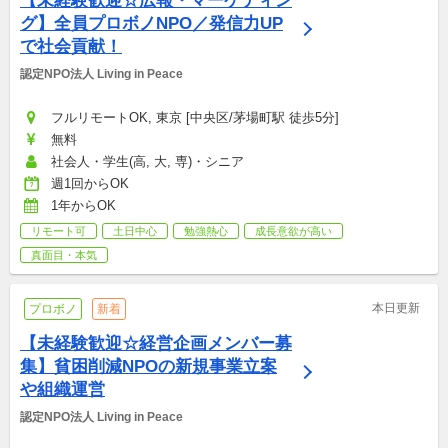
【未経験歓迎☆広報・マーケティン
グ】全員プロボノNPO／発信力UP
で社会貢献！
認定NPO法人 Living in Peace
フルリモートOK, 東京 [中央区/茅場町駅 徒歩5分]
無料
社会人・学生(高, 大, 専)・シニア
週1回からOK
1年からOK
リモート可
土日中心
勉強熱心
成長意欲が高い
真面目・本気
本日更新
プロボノ
新着
【未経験歓迎☆経営企画メンバー募
集】貧困削減NPOの新規事業立案
や組織運営
認定NPO法人 Living in Peace