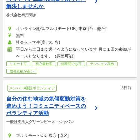
解決しませんか 
株式会社御用聞き
オンライン開催/フルリモートOK, 東京 [台...他7件
無料
社会人・学生(高, 大, 専)
平日から土日まで選べるようになっています 月に１回の参加が
ベースとなります。（調整可能）
リモート可
初心者歓迎
短時間でも可
テンション高め
成長意欲が高い
8日前
メンバー/継続ボランティア
自分の住む地域の気候変動対策を
進めよう！コミュニティベースの
ボランティア活動
一般社団法人グリーンピース・ジャパン
フルリモートOK, 東京 [港区]