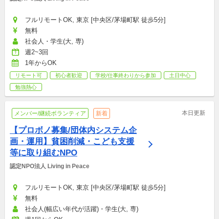
フルリモートOK, 東京 [中央区/茅場町駅 徒歩5分]
無料
社会人・学生(大, 専)
週2~3回
1年からOK
リモート可
初心者歓迎
学校/仕事終わりから参加
土日中心
勉強熱心
本日更新
メンバー/継続ボランティア
新着
【プロボノ募集/団体内システム企
画・運用】貧困削減・こども支援
等に取り組むNPO
認定NPO法人 Living in Peace
フルリモートOK, 東京 [中央区/茅場町駅 徒歩5分]
無料
社会人(幅広い年代が活躍)・学生(大, 専)