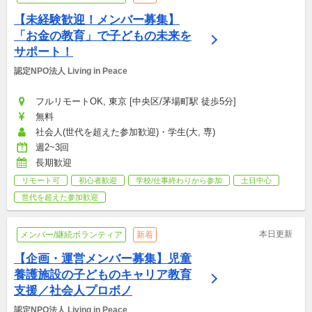
【未経験歓迎！メンバー募集】
「お金の教育」で子どもの未来を
サポート！
認定NPO法人 Living in Peace
フルリモートOK, 東京 [中央区/茅場町駅 徒歩5分]
無料
社会人(世代を超えた参加歓迎)・学生(大, 専)
週2~3回
長期歓迎
リモート可
初心者歓迎
学校/仕事終わりから参加
土日中心
世代を超えた参加歓迎
本日更新
メンバー/継続ボランティア
新着
【企画・運営メンバー募集】児童
養護施設の子どものキャリア教育
支援／社会人プロボノ
認定NPO法人 Living in Peace