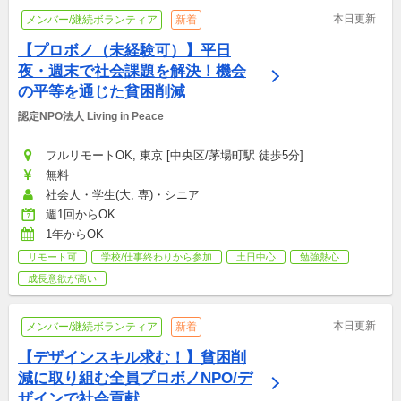
本日更新
メンバー/継続ボランティア
新着
【プロボノ（未経験可）】平日
夜・週末で社会課題を解決！機会
の平等を通じた貧困削減
認定NPO法人 Living in Peace
フルリモートOK, 東京 [中央区/茅場町駅 徒歩5分]
無料
社会人・学生(大, 専)・シニア
週1回からOK
1年からOK
リモート可
学校/仕事終わりから参加
土日中心
勉強熱心
成長意欲が高い
本日更新
メンバー/継続ボランティア
新着
【デザインスキル求む！】貧困削
減に取り組む全員プロボノNPO/デ
ザインで社会貢献