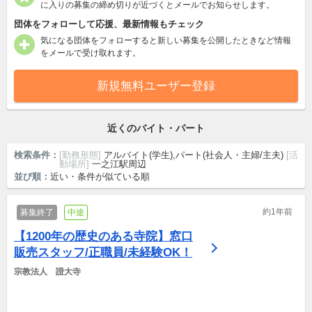
に入りの募集の締め切りが近づくとメールでお知らせします。
団体をフォローして応援、最新情報もチェック
気になる団体をフォローすると新しい募集を公開したときなど情報
をメールで受け取れます。
新規無料ユーザー登録
近くのバイト・パート
検索条件：
[勤務形態]
アルバイト(学生),パート(社会人・主婦/主夫)
[活
動場所]
一之江駅周辺
並び順：
近い・条件が似ている順
約1年前
募集終了
中途
【1200年の歴史のある寺院】窓口
販売スタッフ/正職員/未経験OK！
宗教法人　證大寺