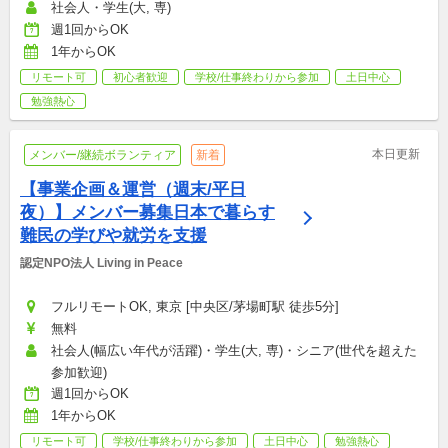
社会人・学生(大, 専)
週1回からOK
1年からOK
リモート可
初心者歓迎
学校/仕事終わりから参加
土日中心
勉強熱心
本日更新
メンバー/継続ボランティア
新着
【事業企画＆運営（週末/平日
夜）】メンバー募集日本で暮らす
難民の学びや就労を支援
認定NPO法人 Living in Peace
フルリモートOK, 東京 [中央区/茅場町駅 徒歩5分]
無料
社会人(幅広い年代が活躍)・学生(大, 専)・シニア(世代を超えた
参加歓迎)
週1回からOK
1年からOK
リモート可
学校/仕事終わりから参加
土日中心
勉強熱心