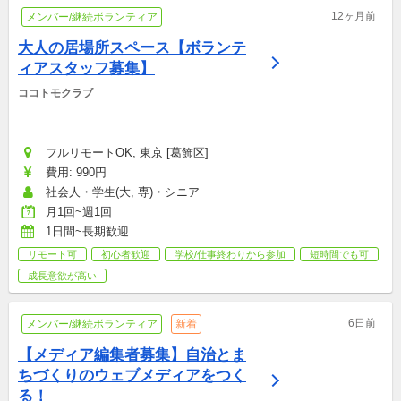
12ヶ月前
メンバー/継続ボランティア
大人の居場所スペース【ボランテ
ィアスタッフ募集】
ココトモクラブ
フルリモートOK, 東京 [葛飾区]
費用: 990円
社会人・学生(大, 専)・シニア
月1回~週1回
1日間~長期歓迎
リモート可
初心者歓迎
学校/仕事終わりから参加
短時間でも可
成長意欲が高い
6日前
メンバー/継続ボランティア
新着
【メディア編集者募集】自治とま
ちづくりのウェブメディアをつく
る！