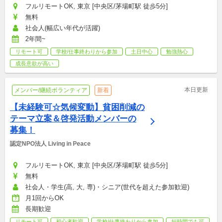
フルリモートOK, 東京 [中央区/茅場町駅 徒歩5分]
無料
社会人(幅広い年代が活躍)
2年間~
リモート可
学校/仕事終わりから参加
土日中心
勉強熱心
成長意欲が高い
本日更新
メンバー/継続ボランティア
新着
【未経験可☆気候変動】貧困削減の
テーマ立案＆啓発活動メンバーの
募集！
認定NPO法人 Living in Peace
フルリモートOK, 東京 [中央区/茅場町駅 徒歩5分]
無料
社会人・学生(高, 大, 専)・シニア(世代を超えた参加歓迎)
月1回からOK
長期歓迎
リモート可
初心者歓迎
学校/仕事終わりから参加
短時間でも可