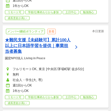
週1回からOK
1年からOK
リモート可
学校/仕事終わりから参加
土日中心
勉強熱心
成長意欲が高い
本日更新
メンバー/継続ボランティア
新着
★難民支援【未経験可】累計100人
以上に日本語学習を提供｜事業担
当者募集
認定NPO法人 Living in Peace
フルリモートOK, 東京 [中央区/茅場町駅 徒歩5分]
無料
社会人・学生(大, 専)
週1回からOK
1年からOK
リモート可
学校/仕事終わりから参加
土日中心
勉強熱心
成長意欲が高い