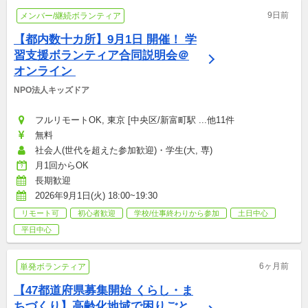
9日前
メンバー/継続ボランティア
【都内数十カ所】9月1日 開催！ 学
習支援ボランティア合同説明会＠
オンライン 
NPO法人キッズドア
フルリモートOK, 東京 [中央区/新富町駅 ...他11件
無料
社会人(世代を超えた参加歓迎)・学生(大, 専)
月1回からOK
長期歓迎
2026年9月1日(火) 18:00~19:30
リモート可
初心者歓迎
学校/仕事終わりから参加
土日中心
平日中心
6ヶ月前
単発ボランティア
【47都道府県募集開始 くらし・ま
ちづくり】高齢化地域で困りごと