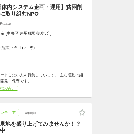
団体内システム企画・運用】貧困削
に取り組むNPO
Peace
京 [中央区/茅場町駅 徒歩5分]
躍)・学生(大, 専)
ポートしたい人を募集しています。 主な活動は組
の開発・保守です。
意欲が高い
ランティア
4年弱前
泉地を盛り上げてみませんか！？
中