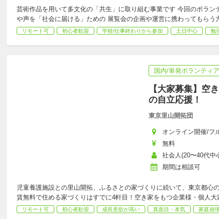
芸術作品を用いて多文化の「共生」に取り組む事業です 今回のボラン
や声を「社会に届ける」ための 展覧会の企画や運営に携わってもらう
リモート可
初心者歓迎
学校/仕事終わりから参加
土日中心
勉
国内/単発ボランティ
【大家募集】空き
の自立応援！
東京里山開拓団
オンライン開催/フル
無料
社会人(20〜40代中
期間は相談可
児童養護施設との里山開拓、ふるさとの家づくりに続いて、東京都心の
賃無料で住める家づくりはすでに4軒目！空き家をもつ企業様・個人大
リモート可
初心者歓迎
成長意欲が高い
真面目・本気
家庭崩