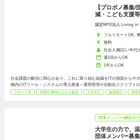
【プロボノ募集/
減・こども支援等
認定NPO法人 Living in 
フルリモートOK, 東
無料
社会人(幅広い年代が活
週1回からOK
1年からOK
社会課題の解決に関心があり、これに取り組む組織をITの側面からサ
織内のITツール・システムの導入推進～運用管理や自動化スクリプト
リモート可
学校/仕事終わりから参加
土日中心
勉強熱心
成長
団体メンバー/継続ボ
大学生の力で、温
団体メンバー募集