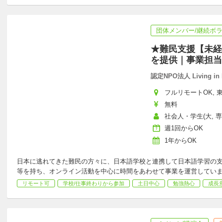
団体メンバー/継続ボ
★難民支援【未経
を提供｜事業担当
認定NPO法人 Living in 
フルリモートOK, 東
無料
社会人・学生(大, 専
週1回からOK
1年からOK
日本に逃れてきた難民の方々に、日本語学校と連携して日本語学習の
等を持ち、オンライン活動を中心に時間をあわせて事業を運営してい
リモート可
学校/仕事終わりから参加
土日中心
勉強熱心
成長