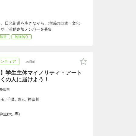
て、日光街道を歩きながら、地域の自然・文化・
こや」活動参加メンバーを募集
歓迎
勉強熱心
ランティア
30日前
】学生主体マイノリティ・アート
くの人に届けよう！
UNUM
玉, 千葉, 東京, 神奈川
生(大, 専)