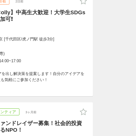
新着
2日前
×olly】中高生大歓迎！大学生SDGs
加可❗
 [千代田区/虎ノ門駅 徒歩3分]
専)
4:00~17:00
デアを出し解決策を提案します！自分のアイデアを
生も気軽にご参加ください！
ランティア
3ヶ月前
ァンドレイザー募集！社会的投資
るNPO！