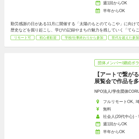
週1回からOK
半年からOK
勤労感謝の日がある11月に開催する「太陽のもとのてらこや」に向け
歴史などを掘り起こし、学びの記録やまちの魅力を残していく「てら
リモート可
初心者歓迎
学校/仕事終わりから参加
世代を超えた参加
団体メンバー/継続ボ
【アートで繋がる
展覧会で作品を多
NPO法人/学生団体COR
フルリモートOK, 埼
無料
社会人(20代中心)・学
週1回からOK
半年からOK