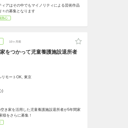
ティアはその中でもマイノリティによる芸術作品
方々の募集となります
強熱心
ア
10ヶ月前
家をつかって児童養護施設退所者
リモートOK, 東京
心)
空き家を活用した児童養護施設退所者が5年間家
家様をさらに募集！
壊