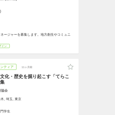
)
ージャーを募集します。 ​地方創生やコミュニ
ザイン
ランティア
11ヶ月前
文化・歴史を掘り起こす「てらこ
集
発協会
木, 埼玉, 東京
専門学生