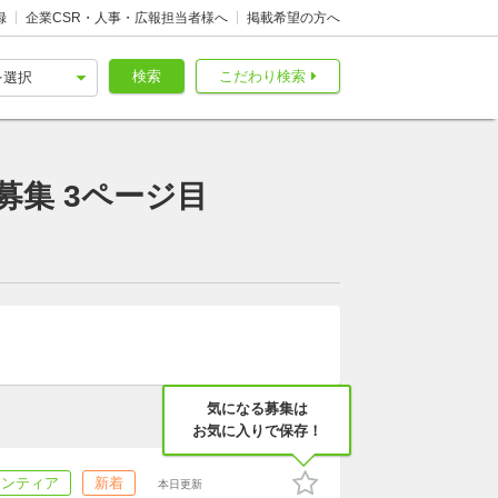
録
企業CSR・人事・広報担当者様へ
掲載希望の方へ
検索
こだわり検索
集 3ページ目
気になる募集は
お気に入りで保存！
ランティア
新着
本日更新