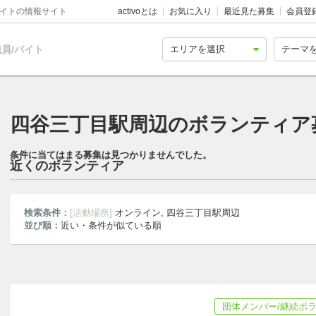
バイトの情報サイト
activoとは
お気に入り
最近見た募集
会員登
員/バイト
四谷三丁目駅周辺のボランティア募
条件に当てはまる募集は見つかりませんでした。
近くのボランティア
検索条件：
[活動場所]
オンライン, 四谷三丁目駅周辺
並び順：
近い・条件が似ている順
団体メンバー/継続ボ