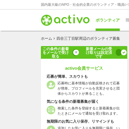
国内最大級のNPO・社会的企業のボランティア・職員/
ボランティア
職
ホーム
四谷三丁目駅周辺のボランティア募集
この条件の新着
新着メールの受
をメールで受け
け取りは設定済
取る
です
activo会員サービス
応募が簡単、スカウトも
応募時に基本情報が自動反映されて応募
が簡単。プロフィールを充実させると団
体からスカウトが来ることも。
気になる条件の新着募集が届く
検索した条件を登録すると新着募集が出
たときにメールで通知を受け取れます。
無期限のお気に入り保存、リマインドも
追加したお気に入りを無期限に保存、い