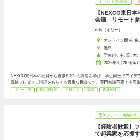
イベント/講演会
【NEXCO東日本
会議 リモート参
olly（オリー）
オンライン開催, 東京
無料
学生(小, 中, 高, 大, 
2026年8月28日(金) 1
NEXCO東日本の社員から直接SDGsの課題を学び、学生同士でアイ
直接プレゼンし講評をもらえる貴重な機会です。専門知識不要！中高
リモート可
初心者歓迎
平日中心
騒音
森林破壊
団体メンバー/継続ボ
【経験者歓迎】フ
で起業家を応援す