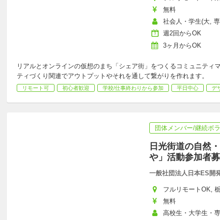
無料
社会人・学生(大, 専
週2回からOK
3ヶ月からOK
リアルとオンラインの仮想のまち「シェア街」をつくるコミュニティマネ
ティづくり関連でアウトプットやそれを通して繋がりを作れます。
リモート可
初心者歓迎
学校/仕事終わりから参加
平日中心
デ
団体メンバー/継続ボ
日光街道の自然・
や」活動参加者募
一般社団法人日本ES開
フルリモートOK, 栃
無料
高校生・大学生・