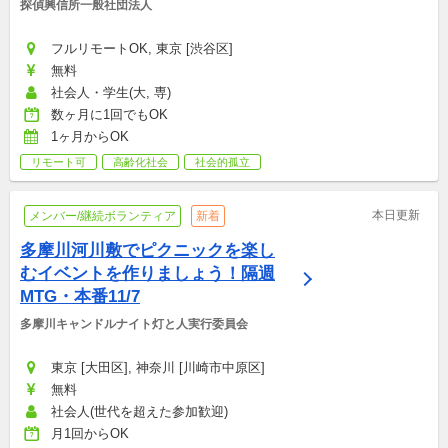
探偵興信所一般社団法人
フルリモートOK, 東京 [渋谷区]
無料
社会人・学生(大, 専)
数ヶ月に1回でもOK
1ヶ月からOK
リモート可
高齢化社会
社会的孤立
本日更新
メンバー/継続ボランティア
新着
多摩川河川敷でピクニックを楽し
むイベントを作りましょう！隔週
MTG・本番11/7
多摩川キャンドルナイト灯と人実行委員会
東京 [大田区], 神奈川 [川崎市中原区]
無料
社会人(世代を超えた参加歓迎)
月1回からOK