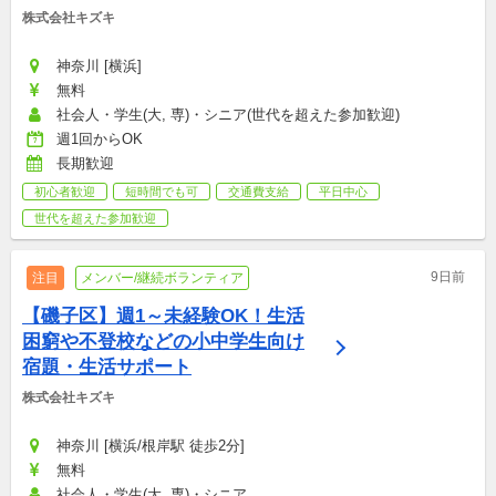
株式会社キズキ
神奈川 [横浜]
無料
社会人・学生(大, 専)・シニア(世代を超えた参加歓迎)
週1回からOK
長期歓迎
初心者歓迎
短時間でも可
交通費支給
平日中心
世代を超えた参加歓迎
9日前
注目
メンバー/継続ボランティア
【磯子区】週1～未経験OK！生活
困窮や不登校などの小中学生向け
宿題・生活サポート
株式会社キズキ
神奈川 [横浜/根岸駅 徒歩2分]
無料
社会人・学生(大, 専)・シニア