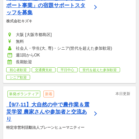
ポート事業」の宿題サポートスタ
ッフを募集
株式会社キズキ
大阪 [大阪市都島区]
無料
社会人・学生(大, 専)・シニア(世代を超えた参加歓迎)
週1回からOK
長期歓迎
初心者歓迎
交通費支給
平日中心
世代を超えた参加歓迎
シニア歓迎
本日更新
単発ボランティア
新着
【9/7-11】大自然の中で農作業＆震
災学習 農家さんや参加者と交流あ
り
特定非営利活動法人ブレーンヒューマニティー