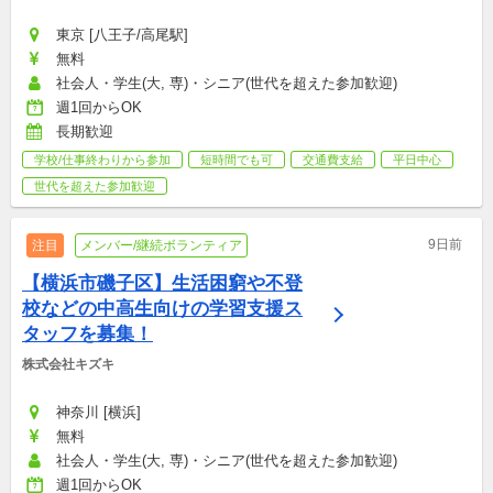
東京 [八王子/高尾駅]
無料
社会人・学生(大, 専)・シニア(世代を超えた参加歓迎)
週1回からOK
長期歓迎
学校/仕事終わりから参加
短時間でも可
交通費支給
平日中心
世代を超えた参加歓迎
9日前
注目
メンバー/継続ボランティア
【横浜市磯子区】生活困窮や不登
校などの中高生向けの学習支援ス
タッフを募集！
株式会社キズキ
神奈川 [横浜]
無料
社会人・学生(大, 専)・シニア(世代を超えた参加歓迎)
週1回からOK