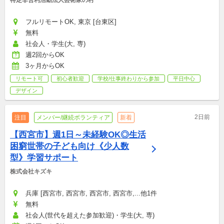
特定非営利活動法人芸術家の村
フルリモートOK, 東京 [台東区]
無料
社会人・学生(大, 専)
週2回からOK
3ヶ月からOK
リモート可
初心者歓迎
学校/仕事終わりから参加
平日中心
デザイン
2日前
注目
メンバー/継続ボランティア
新着
【西宮市】週1日～未経験OK◎生活
困窮世帯の子ども向け《少人数
型》学習サポート
株式会社キズキ
兵庫 [西宮市, 西宮市, 西宮市, 西宮市,...他1件
無料
社会人(世代を超えた参加歓迎)・学生(大, 専)