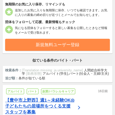
無期限のお気に入り保存、リマインドも
追加したお気に入りを無期限に保存、いつでも確認できます。お気
に入りの募集の締め切りが近づくとメールでお知らせします。
団体をフォローして応援、最新情報もチェック
気になる団体をフォローすると新しい募集を公開したときなど情報
をメールで受け取れます。
新規無料ユーザー登録
似ている条件のバイト・パート
検索条件：
[Translation missing: ja.university_name]
人間総合科学大
学
[勤務形態]
アルバイト(学生),パート(社会人・主婦/主夫)
並び順：
条件が似ている順
16日前
アルバイト
パート
副業/パラレルキャリア
【豊中市上野西】週1～未経験OK◎
子どもたちの居場所をつくる支援
スタッフを募集