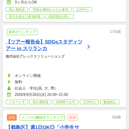
3ヶ月からOK
初心者歓迎
学校/仕事終わりから参加
土日中心
世代を超えた参加歓迎
成長意欲が高い
17日前
海外ボランティア
【ツアー報告会】SDGsスタディツ
アー in スリランカ
株式会社アレックスソリューションズ
オンライン開催
無料
社会人・学生(高, 大, 専)
2026年8月26日(水) 20:00~21:00
リモート可
初心者歓迎
短時間でも可
土日中心
勉強熱心
3日前
注目
メンバー/継続ボランティア
新着
【都島区】週1日OK◎「小学生サ