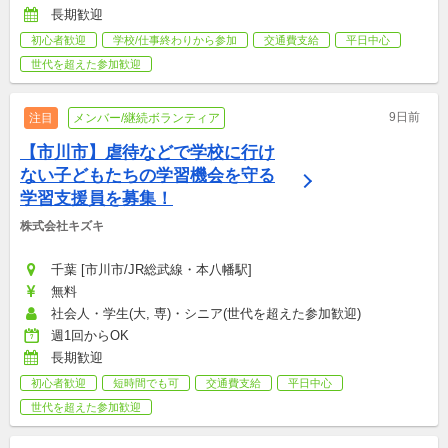
長期歓迎
初心者歓迎
学校/仕事終わりから参加
交通費支給
平日中心
世代を超えた参加歓迎
9日前
注目
メンバー/継続ボランティア
【市川市】虐待などで学校に行け
ない子どもたちの学習機会を守る
学習支援員を募集！
株式会社キズキ
千葉 [市川市/JR総武線・本八幡駅]
無料
社会人・学生(大, 専)・シニア(世代を超えた参加歓迎)
週1回からOK
長期歓迎
初心者歓迎
短時間でも可
交通費支給
平日中心
世代を超えた参加歓迎