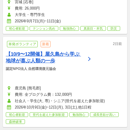
宮城 [石巻]
費用: 26,000円
大学生・専門学生
2026年9月7日(月)~11日(金)
初心者歓迎
テンション高め
勉強熱心
真面目・本気
防災
2日前
単発ボランティア
新着
【10/9〜12開催】屋久島から学ぶ 
地球が喜ぶ人類の一歩
認定NPO法人 自然環境復元協会
鹿児島 [熊毛郡]
費用: 全プログラム費：132,000円
社会人・学生(大, 専)・シニア(世代を超えた参加歓迎)
2026年10月9日(金)~12日(月), 3日(土),他1日程
初心者歓迎
世代を超えた参加歓迎
勉強熱心
成長意欲が高い
森林破壊