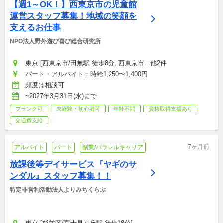
【週1～OK！】西東京市の児童館
運営スタッフ募集！地域の笑顔を
支えるお仕事
NPO法人野外遊び喜び総合研究所
東京 [西東京市/田無駅 徒歩8分, 西東京市...他2件
パート・アルバイト：時給1,250〜1,400円
頻度は相談可
~2027年3月31日(水)まで
ブランク可
未経験・初心者可
年齢不問
資格取得支援あり
交通費支給
7ヶ月前
アルバイト
パート
副業/パラレルキャリア
放課後等デイサービス『ヤギのサ
ンダル』スタッフ募集！！
特定非営利活動法人よりみちくらぶ
東京 [杉並区/富士見ヶ丘駅 徒歩18分]