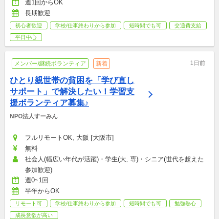
週1回からOK
長期歓迎
初心者歓迎
学校/仕事終わりから参加
短時間でも可
交通費支給
平日中心
1日前
メンバー/継続ボランティア
新着
ひとり親世帯の貧困を「学び直し
サポート」で解決したい！学習支
援ボランティア募集♪
NPO法人すーみん
フルリモートOK, 大阪 [大阪市]
無料
社会人(幅広い年代が活躍)・学生(大, 専)・シニア(世代を超えた
参加歓迎)
週0~1回
半年からOK
リモート可
学校/仕事終わりから参加
短時間でも可
勉強熱心
成長意欲が高い