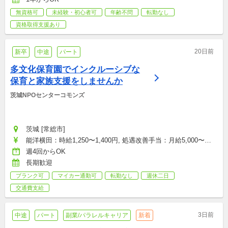
無資格可
未経験・初心者可
年齢不問
転勤なし
資格取得支援あり
20日前
新卒
中途
パート
多文化保育園でインクルーシブな
保育と家族支援をしませんか
茨城NPOセンターコモンズ
茨城 [常総市]
能洋横田：時給1,250〜1,400円, 処遇改善手当：月給5,000〜
10,000円
週4回からOK
長期歓迎
ブランク可
マイカー通勤可
転勤なし
週休二日
交通費支給
3日前
中途
パート
副業/パラレルキャリア
新着