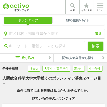


star
検索
お気に入り
メニュー
ボランティア
NPO職員/バイト
選択
検索
filter_list
絞り込み
関連/人気条件から探す
条件を追加
社会人
大学生・専門学生
高校生
小中学生
人間総合科学大学大学近くのボランティア募集 2ページ目
filter_list
条件に当てはまる募集は見つかりませんでした。
似ている条件のボランティア