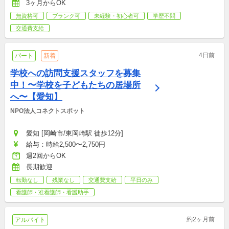
3ヶ月からOK
無資格可
ブランク可
未経験・初心者可
学歴不問
交通費支給
4日前
パート
新着
学校への訪問支援スタッフを募集
中！〜学校を子どもたちの居場所
へ〜【愛知】
NPO法人コネクトスポット
愛知 [岡崎市/東岡崎駅 徒歩12分]
給与：時給2,500〜2,750円
週2回からOK
長期歓迎
転勤なし
残業なし
交通費支給
平日のみ
看護師・准看護師・看護助手
約2ヶ月前
アルバイト