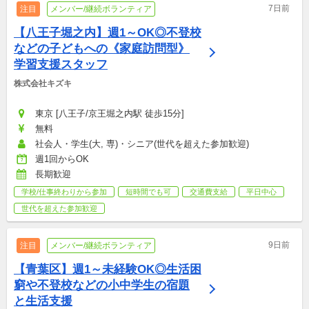
7日前
注目
メンバー/継続ボランティア
【八王子堀之内】週1～OK◎不登校
などの子どもへの《家庭訪問型》
学習支援スタッフ
株式会社キズキ
東京 [八王子/京王堀之内駅 徒歩15分]
無料
社会人・学生(大, 専)・シニア(世代を超えた参加歓迎)
週1回からOK
長期歓迎
学校/仕事終わりから参加
短時間でも可
交通費支給
平日中心
世代を超えた参加歓迎
9日前
注目
メンバー/継続ボランティア
【青葉区】週1～未経験OK◎生活困
窮や不登校などの小中学生の宿題
と生活支援