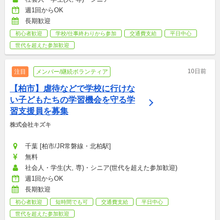
週1回からOK
長期歓迎
初心者歓迎
学校/仕事終わりから参加
交通費支給
平日中心
世代を超えた参加歓迎
10日前
注目
メンバー/継続ボランティア
【柏市】虐待などで学校に行けな
い子どもたちの学習機会を守る学
習支援員を募集
株式会社キズキ
千葉 [柏市/JR常磐線・北柏駅]
無料
社会人・学生(大, 専)・シニア(世代を超えた参加歓迎)
週1回からOK
長期歓迎
初心者歓迎
短時間でも可
交通費支給
平日中心
世代を超えた参加歓迎