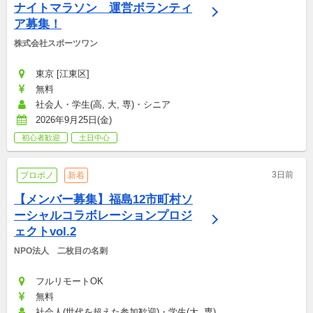
ナイトマラソン　運営ボランティ
ア募集！
株式会社スポーツワン
東京 [江東区]
無料
社会人・学生(高, 大, 専)・シニア
2026年9月25日(金)
初心者歓迎
土日中心
3日前
プロボノ
新着
【メンバー募集】福島12市町村ソ
ーシャルコラボレーションプロジ
ェクトvol.2
NPO法人　二枚目の名刺
フルリモートOK
無料
社会人(世代を超えた参加歓迎)・学生(大, 専)