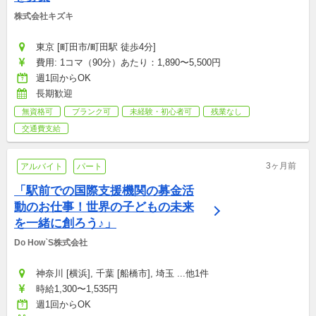
株式会社キズキ
東京 [町田市/町田駅 徒歩4分]
費用: 1コマ（90分）あたり：1,890〜5,500円
週1回からOK
長期歓迎
無資格可
ブランク可
未経験・初心者可
残業なし
交通費支給
3ヶ月前
アルバイト
パート
「駅前での国際支援機関の募金活
動のお仕事！世界の子どもの未来
を一緒に創ろう♪」
Do How`S株式会社
神奈川 [横浜], 千葉 [船橋市], 埼玉 ...他1件
時給1,300〜1,535円
週1回からOK