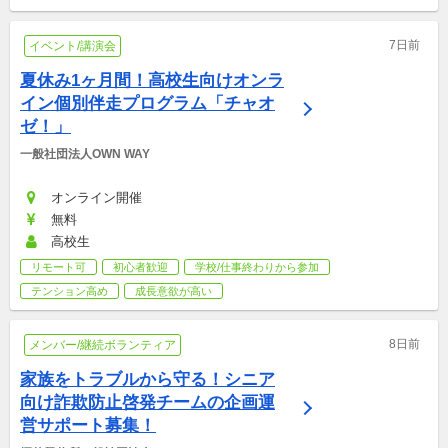
7日前
イベント/講演会
夏休み1ヶ月間！高校生向けオンラ
イン個別伴走プログラム「チャオ
ゼ！」
一般社団法人OWN WAY
オンライン開催
無料
高校生
リモート可
初心者歓迎
学校/仕事終わりから参加
テンション高め
成長意欲が高い
8日前
メンバー/継続ボランティア
家族をトラブルから守る！シニア
向け詐欺防止啓発チームの企画運
営サポート募集！