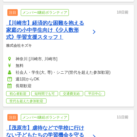
10日前
注目
メンバー/継続ボランティア
【川崎市】経済的な困難を抱える
家庭の小中学生向け《少人数形
式》学習支援スタッフ！
株式会社キズキ
神奈川 [川崎市, 川崎市]
無料
社会人・学生(大, 専)・シニア(世代を超えた参加歓迎)
週1回からOK
長期歓迎
初心者歓迎
短時間でも可
交通費支給
平日中心
世代を超えた参加歓迎
11日前
注目
メンバー/継続ボランティア
【茂原市】虐待などで学校に行け
ない子どもたちの学習機会を守る