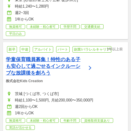
時給1,240〜1,280円
週2~3回
1年からOK
無資格可
未経験・初心者可
学歴不問
交通費支給
平日のみ
1年以上前
新卒
中途
アルバイト
パート
副業/パラレルキャリア
学童保育職員募集！特性のある子
も安心して過ごせるインクルーシ
ブな放課後を創ろう
株式会社Kids Creation 
茨城 [つくば市, つくば市]
時給1,100〜1,500円, 月給200,000〜350,000円
週2回からOK
1年からOK
無資格可
未経験・初心者可
年齢不問
資格取得支援あり
英語が活かせる