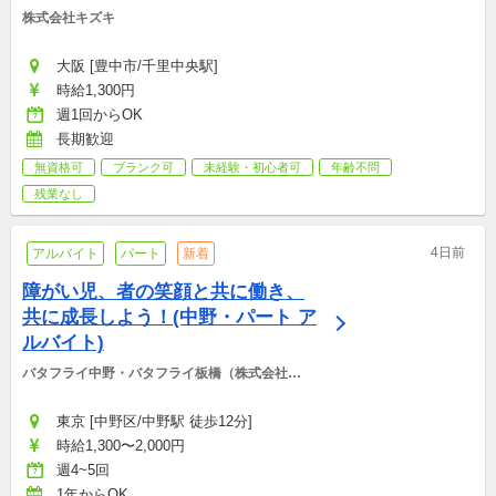
株式会社キズキ
大阪 [豊中市/千里中央駅]
時給1,300円
週1回からOK
長期歓迎
無資格可
ブランク可
未経験・初心者可
年齢不問
残業なし
4日前
アルバイト
パート
新着
障がい児、者の笑顔と共に働き、
共に成長しよう！(中野・パート ア
ルバイト)
バタフライ中野・バタフライ板橋（株式会社
BCS)
東京 [中野区/中野駅 徒歩12分]
時給1,300〜2,000円
週4~5回
1年からOK