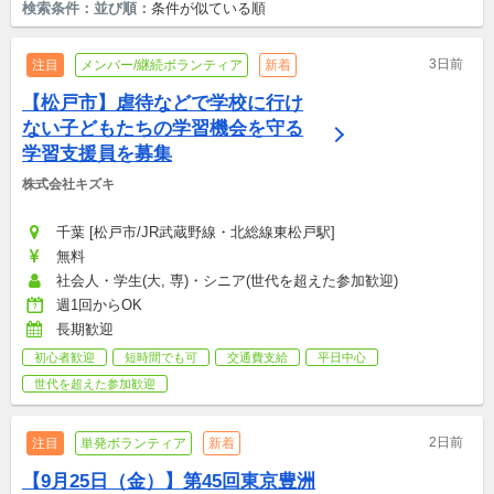
検索条件：
並び順：
条件が似ている順
3日前
注目
メンバー/継続ボランティア
新着
【松戸市】虐待などで学校に行け
ない子どもたちの学習機会を守る
学習支援員を募集
株式会社キズキ
千葉 [松戸市/JR武蔵野線・北総線東松戸駅]
無料
社会人・学生(大, 専)・シニア(世代を超えた参加歓迎)
週1回からOK
長期歓迎
初心者歓迎
短時間でも可
交通費支給
平日中心
世代を超えた参加歓迎
2日前
注目
単発ボランティア
新着
【9月25日（金）】第45回東京豊洲