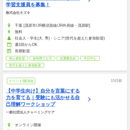
学習支援員を募集！
株式会社キズキ
千葉 [茂原市/JR横須賀線/JR外房線・茂原駅]
無料
社会人・学生(大, 専)・シニア(世代を超えた参加歓迎)
週1回からOK
長期歓迎
初心者歓迎
短時間でも可
交通費支給
平日中心
世代を超えた参加歓迎
15日前
イベント/講演会
【中学生向け】自分を言葉にする
力を育てる｜受験にも活かせる自
己理解ワークショップ
一般社団法人チャーミングケア
オンライン開催