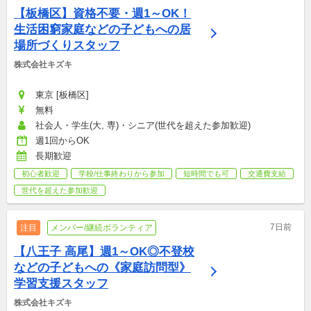
【板橋区】資格不要・週1～OK！
生活困窮家庭などの子どもへの居
場所づくりスタッフ
株式会社キズキ
東京 [板橋区]
無料
社会人・学生(大, 専)・シニア(世代を超えた参加歓迎)
週1回からOK
長期歓迎
初心者歓迎
学校/仕事終わりから参加
短時間でも可
交通費支給
世代を超えた参加歓迎
7日前
注目
メンバー/継続ボランティア
【八王子 高尾】週1～OK◎不登校
などの子どもへの《家庭訪問型》
学習支援スタッフ
株式会社キズキ