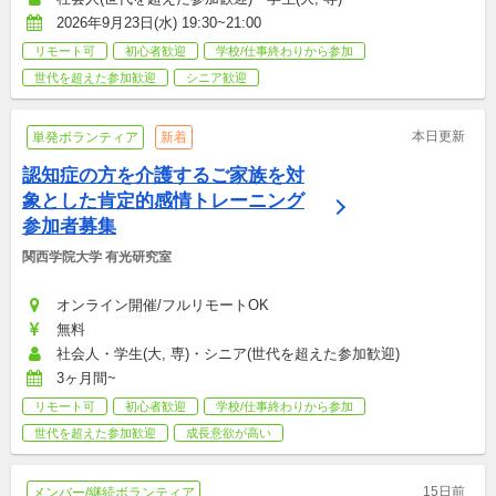
2026年9月23日(水) 19:30~21:00
リモート可
初心者歓迎
学校/仕事終わりから参加
世代を超えた参加歓迎
シニア歓迎
本日更新
単発ボランティア
新着
認知症の方を介護するご家族を対
象とした肯定的感情トレーニング
参加者募集
関西学院大学 有光研究室
オンライン開催/フルリモートOK
無料
社会人・学生(大, 専)・シニア(世代を超えた参加歓迎)
3ヶ月間~
リモート可
初心者歓迎
学校/仕事終わりから参加
世代を超えた参加歓迎
成長意欲が高い
15日前
メンバー/継続ボランティア