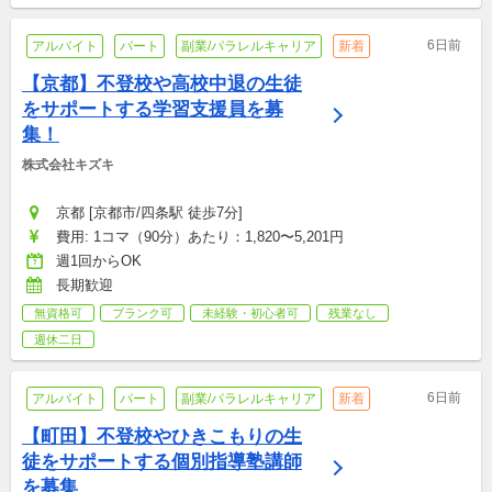
6日前
アルバイト
パート
副業/パラレルキャリア
新着
【京都】不登校や高校中退の生徒
をサポートする学習支援員を募
集！
株式会社キズキ
京都 [京都市/四条駅 徒歩7分]
費用: 1コマ（90分）あたり：1,820〜5,201円
週1回からOK
長期歓迎
無資格可
ブランク可
未経験・初心者可
残業なし
週休二日
6日前
アルバイト
パート
副業/パラレルキャリア
新着
【町田】不登校やひきこもりの生
徒をサポートする個別指導塾講師
を募集