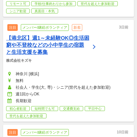
リモート可
学校/仕事終わりから参加
世代を超えた参加歓迎
シニア歓迎
真面目・本気
3日前
注目
メンバー/継続ボランティア
新着
【港北区】週1～未経験OK◎生活困
窮や不登校などの小中学生の宿題
と生活支援を募集
株式会社キズキ
神奈川 [横浜]
無料
社会人・学生(大, 専)・シニア(世代を超えた参加歓迎)
週1回からOK
長期歓迎
初心者歓迎
短時間でも可
交通費支給
平日中心
世代を超えた参加歓迎
10日前
注目
メンバー/継続ボランティア