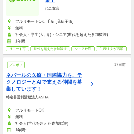
集！
ねこ友会
フルリモートOK, 千葉 [我孫子市]
無料
社会人・学生(大, 専)・シニア(世代を超えた参加歓迎)
1年間~
リモート可
世代を超えた参加歓迎
シニア歓迎
主婦/主夫が活躍
17日前
プロボノ
ネパールの医療・国際協力を、テ
クノロジーとAIで支える仲間を募
集しています！
特定非営利活動法人ASHA
フルリモートOK
無料
社会人(世代を超えた参加歓迎)
1年間~