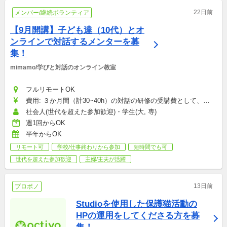
22日前
メンバー/継続ボランティア
【9月開講】子ども達（10代）とオ
ンラインで対話するメンターを募
集！
mimamo/学びと対話のオンライン教室
フルリモートOK
費用: ３か月間（計30~40h）の対話の研修の受講費として、
33,000円（税込み）が必要となります。メンターにならなくとも
社会人(世代を超えた参加歓迎)・学生(大, 専)
講座だけ受けていただくことも可能です。：33,000円
週1回からOK
半年からOK
リモート可
学校/仕事終わりから参加
短時間でも可
世代を超えた参加歓迎
主婦/主夫が活躍
13日前
プロボノ
Studioを使用した保護猫活動の
HPの運用をしてくださる方を募