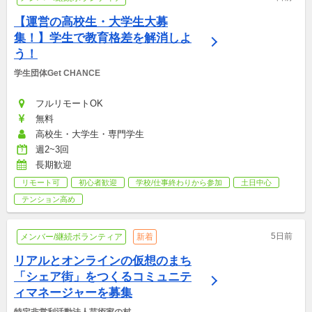
【運営の高校生・大学生大募
集！】学生で教育格差を解消しよ
う！
学生団体Get CHANCE
フルリモートOK
無料
高校生・大学生・専門学生
週2~3回
長期歓迎
リモート可
初心者歓迎
学校/仕事終わりから参加
土日中心
テンション高め
5日前
メンバー/継続ボランティア
新着
リアルとオンラインの仮想のまち
「シェア街」をつくるコミュニテ
ィマネージャーを募集