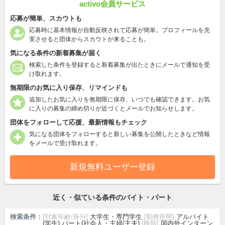
activo会員サービス
応募が簡単、スカウトも
応募時に基本情報が自動反映されて応募が簡単。プロフィールを充
実させると団体からスカウトが来ることも。
気になる条件の新着募集が届く
検索した条件を登録すると新着募集が出たときにメールで通知を受
け取れます。
無期限のお気に入り保存、リマインドも
追加したお気に入りを無期限に保存、いつでも確認できます。お気
に入りの募集の締め切りが近づくとメールでお知らせします。
団体をフォローして応援、最新情報もチェック
気になる団体をフォローすると新しい募集を公開したときなど情報
をメールで受け取れます。
新規無料ユーザー登録
近く・似ている条件のバイト・パート
検索条件：
[対象年齢/身分]
大学生・専門学生
[勤務形態]
アルバイト
(学生),パート(社会人・主婦/主夫)
[種類]
国内外インターン