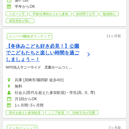
週0~1回
半年からOK
リモート可
学校/仕事終わりから参加
短時間でも可
勉強熱心
成長意欲が高い
11ヶ月前
メンバー/継続ボランティア
【冬休みこども好き必見！】公園
でこどもたちと楽しい時間を過ご
しましょう～！
NPO法人サニーサイド　児童ホームつく
し　・　えるうぃ（就労継続支援B型）
兵庫 [尼崎市/園田駅 徒歩4分]
無料
社会人(世代を超えた参加歓迎)・学生(高, 大, 専)
月1回からOK
1ヶ月間~3ヶ月間
世代を超えた参加歓迎
シニア歓迎
主婦/主夫が活躍
7ヶ月前
インターンシップ