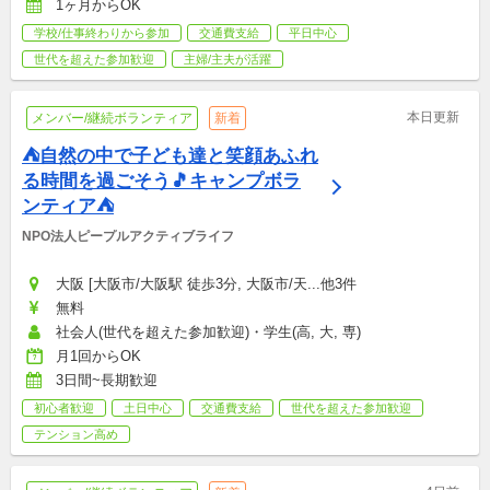
1ヶ月からOK
学校/仕事終わりから参加
交通費支給
平日中心
世代を超えた参加歓迎
主婦/主夫が活躍
本日更新
メンバー/継続ボランティア
新着
⛺自然の中で子ども達と笑顔あふれ
る時間を過ごそう🎵キャンプボラ
ンティア⛺
NPO法人ピープルアクティブライフ
大阪 [大阪市/大阪駅 徒歩3分, 大阪市/天...他3件
無料
社会人(世代を超えた参加歓迎)・学生(高, 大, 専)
月1回からOK
3日間~長期歓迎
初心者歓迎
土日中心
交通費支給
世代を超えた参加歓迎
テンション高め