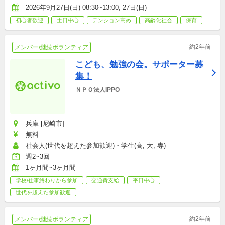
2026年9月27日(日) 08:30~13:00, 27日(日)
初心者歓迎
土日中心
テンション高め
高齢化社会
保育
約2年前
メンバー/継続ボランティア
こども、勉強の会。サポーター募
集！
ＮＰＯ法人IPPO
兵庫 [尼崎市]
無料
社会人(世代を超えた参加歓迎)・学生(高, 大, 専)
週2~3回
1ヶ月間~3ヶ月間
学校/仕事終わりから参加
交通費支給
平日中心
世代を超えた参加歓迎
約2年前
メンバー/継続ボランティア