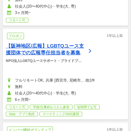
社会人(20〜40代中心)・学生(大, 専)
3ヶ月間~
リモート可
1年以上前
プロボノ
【阪神地区/広報】LGBTQユース支
援団体での広報専任担当者を募集
NPO法人LGBTQユースサポート・プライドプロ
ジェクト
フルリモートOK, 兵庫 [西宮市, 尼崎市,...他1件
無料
社会人(20〜40代中心)・学生(大, 専)
6ヶ月間~
リモート可
学校/仕事終わりから参加
短時間でも可
Web・アプリ制作
マーケティング/SNS運用
1年以上前
メンバー/継続ボランティア