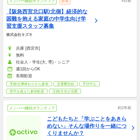
4日前
メンバー/継続ボランティア
新着
【阪急西宮北口駅/北側】経済的な
困難を抱える家庭の中学生向け学
習支援スタッフ募集
株式会社キズキ
兵庫 [西宮市]
無料
社会人・学生(大, 専)・シニア
週1回からOK
長期歓迎
学校/仕事終わりから参加
交通費支給
平日中心
世代を超えた参加歓迎
主婦/主夫が活躍
約2年前
メンバー/継続ボランティア
こどもたちと「学ぶことをあきら
めない」そんな場作りを一緒につ
くりませんか？