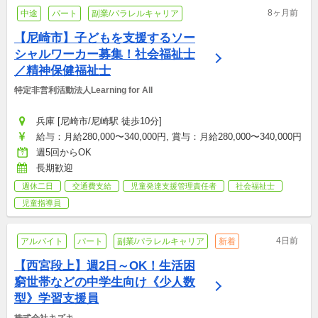
8ヶ月前
中途
パート
副業/パラレルキャリア
【尼崎市】子どもを支援するソー
シャルワーカー募集！社会福祉士
／精神保健福祉士
特定非営利活動法人Learning for All
兵庫 [尼崎市/尼崎駅 徒歩10分]
給与：月給280,000〜340,000円, 賞与：月給280,000〜340,000円
週5回からOK
長期歓迎
週休二日
交通費支給
児童発達支援管理責任者
社会福祉士
児童指導員
4日前
アルバイト
パート
副業/パラレルキャリア
新着
【西宮段上】週2日～OK！生活困
窮世帯などの中学生向け《少人数
型》学習支援員