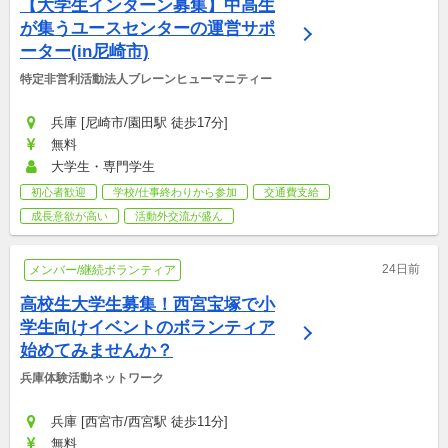
【大学生インターン募集】中高生
が集うユースセンターの運営サポ
ーター(in尼崎市)
特定非営利活動法人ブレーンヒューマニティー
兵庫 [尼崎市/園田駅 徒歩17分]
無料
大学生・専門学生
初心者歓迎
学校/仕事終わりから参加
交通費支給
成長意欲が高い
活動外交流が盛ん
24日前
メンバー/継続ボランティア
高校生大学生募集！西宮宝塚で小
学生向けイベントのボランティア
始めてみませんか？
兵庫体験活動ネットワーク
兵庫 [西宮市/西宮駅 徒歩11分]
無料