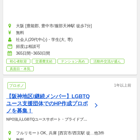
大阪 [豊能郡, 豊中市/服部天神駅 徒歩7分]
無料
社会人(20代中心)・学生(大, 専)
頻度は相談可
365日間~3650日間
初心者歓迎
交通費支給
テンション高め
活動外交流が盛ん
真面目・本気
1年以上前
プロボノ
【阪神地区/継続メンバー】LGBTQ
ユース支援団体でのHP作成プロボ
ノを募集！
NPO法人LGBTQユースサポート・プライドプロ
ジェクト
フルリモートOK, 兵庫 [西宮市/西宮駅 徒...他3件
無料