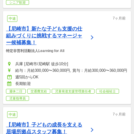
シニア歓迎
7ヶ月前
中途
【尼崎市】新たな子ども支援の仕
組みづくりに挑戦するマネージャ
ー候補募集！
特定非営利活動法人Learning for All
兵庫 [尼崎市/尼崎駅 徒歩10分]
給与：月給300,000〜360,000円, 賞与：月給300,000〜360,000円
週5回からOK
長期歓迎
週休二日
交通費支給
児童発達支援管理責任者
社会福祉士
児童指導員
7ヶ月前
中途
【尼崎市】子どもの成長を支える
居場所拠点スタッフ募集！