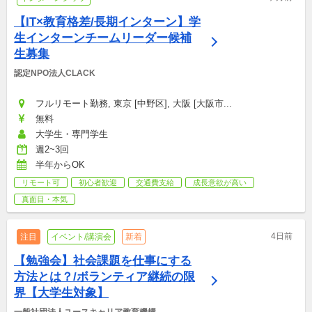
【IT×教育格差/長期インターン】学
生インターンチームリーダー候補
生募集
認定NPO法人CLACK
フルリモート勤務, 東京 [中野区], 大阪 [大阪市...
無料
大学生・専門学生
週2~3回
半年からOK
リモート可
初心者歓迎
交通費支給
成長意欲が高い
真面目・本気
4日前
注目
イベント/講演会
新着
【勉強会】社会課題を仕事にする
方法とは？/ボランティア継続の限
界【大学生対象】