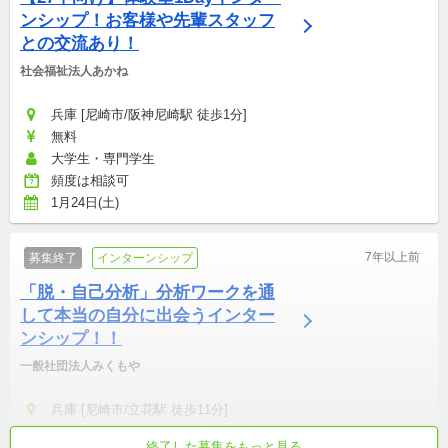
ンシップ！お客様や先輩スタッフ
との交流あり！
社会福祉法人あかね
兵庫 [尼崎市/阪神尼崎駅 徒歩1分]
無料
大学生・専門学生
頻度は相談可
1月24日(土)
7年以上前
募集終了
インターンシップ
「脱・自己分析」分析ワークを通
して本当の自分に出会うインター
ンシップ！！
一般社団法人みくもや
兵庫 [尼崎市/立花駅 徒歩11分]
無料
終了した募集をもっと見る