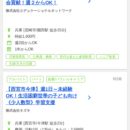
会貢献！週２からOK！
株式会社エデュケーショナルネットワーク
兵庫 [尼崎市/園田駅 徒歩15分]
時給1,600円
週2回からOK
1年からOK
児童指導員
公務員・教師
世代を超えた参加歓迎
シニア歓迎
主婦/主夫が活躍
9日前
アルバイト
パート
副業/パラレルキャリア
【西宮市今津】週1日～未経験
OK！生活困窮世帯の子ども向け
《少人数型》学習支援
株式会社キズキ
兵庫 [西宮市/今津駅 徒歩2分]
費用: 活動1回（135分）あたり：2,588円