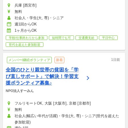
兵庫 [西宮市]
無料
社会人・学生(大, 専)・シニア
週1回からOK
1ヶ月からOK
学校/仕事終わりから参加
短時間でも可
交通費支給
平日中心
世代を超えた参加歓迎
1日前
メンバー/継続ボランティア
新着
全国のひとり親世帯の貧困を「学
び直しサポート」で解決！学習支
援ボランティア募集♪
NPO法人すーみん
フルリモートOK, 大阪 [大阪市], 京都 [京都市]
無料
社会人(幅広い年代が活躍)・学生(大, 専)・シニア(世代を超えた
参加歓迎)