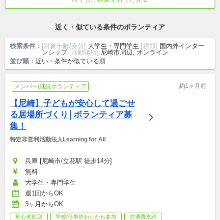
大学生・専門学生
頻度は相談可
近く・似ている条件のボランティア
検索条件：
[対象年齢/身分]
大学生・専門学生
[種類]
国内外インター
ンシップ
[活動場所]
尼崎市周辺, オンライン
並び順：
近い・条件が似ている順
約1ヶ月前
メンバー/継続ボランティア
【尼崎】子どもが安心して過ごせ
る居場所づくり│ボランティア募
集！
特定非営利活動法人Learning for All
兵庫 [尼崎市/立花駅 徒歩14分]
無料
大学生・専門学生
週1回からOK
3ヶ月からOK
初心者歓迎
学校/仕事終わりから参加
交通費支給