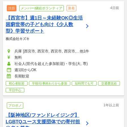
4日前
注目
メンバー/継続ボランティア
新着
【西宮市】週1日～未経験OK◎生活
困窮世帯の子ども向け《少人数
型》学習サポート
株式会社キズキ
兵庫 [西宮市, 西宮市, 西宮市, 西宮市,...他1件
無料
社会人(世代を超えた参加歓迎)・学生(大, 専)
週1回からOK
長期歓迎
初心者歓迎
学校/仕事終わりから参加
短時間でも可
交通費支給
平日中心
1年以上前
プロボノ
【阪神地区/ファンドレイジング】
LGBTQユース支援団体での寄付担