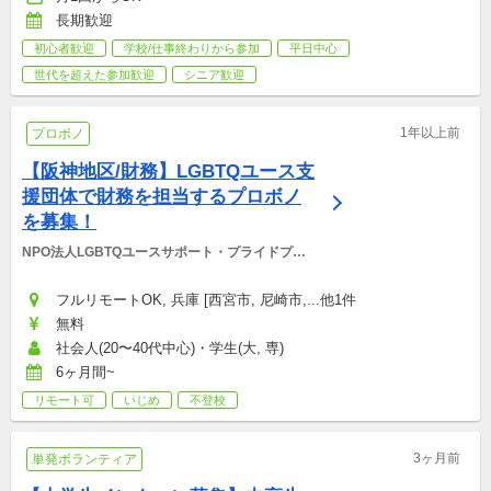
長期歓迎
初心者歓迎
学校/仕事終わりから参加
平日中心
世代を超えた参加歓迎
シニア歓迎
1年以上前
プロボノ
【阪神地区/財務】LGBTQユース支
援団体で財務を担当するプロボノ
を募集！
NPO法人LGBTQユースサポート・プライドプロ
ジェクト
フルリモートOK, 兵庫 [西宮市, 尼崎市,...他1件
無料
社会人(20〜40代中心)・学生(大, 専)
6ヶ月間~
リモート可
いじめ
不登校
3ヶ月前
単発ボランティア