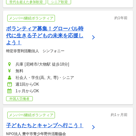
世代を超えた参加歓迎
シニア歓迎
約1年前
メンバー/継続ボランティア
ボランティア募集！グローバル時
代に生きる子どもの未来を応援し
よう！
特定非営利活動法人　シンフォニー
兵庫 [尼崎市/大物駅 徒歩18分]
無料
社会人・学生(高, 大, 専)・シニア
週1回からOK
1ヶ月からOK
外国人労働者
約1ヶ月前
メンバー/継続ボランティア
子どもたちとキャンプへ行こう！
NPO法人 豊中市青少年野外活動協会