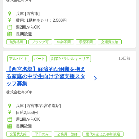
株式会社キズキ
兵庫 [西宮市]
費用: 1勤務あたり：2,588円
週2回からOK
長期歓迎
無資格可
ブランク可
年齢不問
学歴不問
交通費支給
16日前
アルバイト
パート
副業/パラレルキャリア
【西宮名塩】経済的な困難を抱え
る家庭の中学生向け学習支援スタ
ッフ募集
株式会社キズキ
兵庫 [西宮市/西宮名塩駅]
日給2,558円
週1回からOK
長期歓迎
交通費支給
平日のみ
公務員・教師
世代を超えた参加歓迎