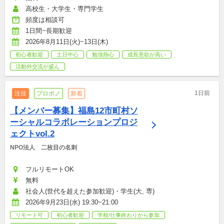
高校生・大学生・専門学生
頻度は相談可
1日間~長期歓迎
2026年8月11日(火)~13日(木)
初心者歓迎
土日中心
勉強熱心
成長意欲が高い
活動外交流が盛ん
1日前
注目
プロボノ
新着
【メンバー募集】福島12市町村ソ
ーシャルコラボレーションプロジ
ェクトvol.2
NPO法人　二枚目の名刺
フルリモートOK
無料
社会人(世代を超えた参加歓迎)・学生(大, 専)
2026年9月23日(水) 19:30~21:00
リモート可
初心者歓迎
学校/仕事終わりから参加