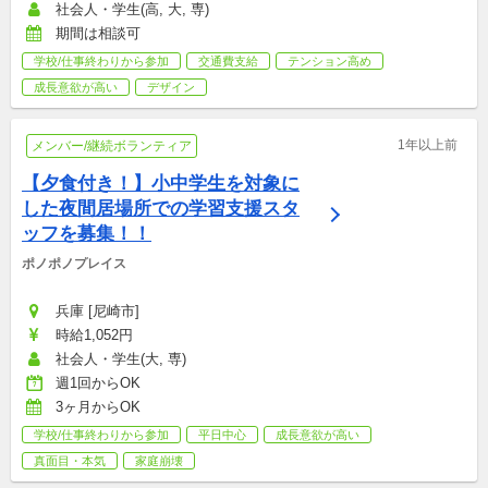
社会人・学生(高, 大, 専)
期間は相談可
学校/仕事終わりから参加
交通費支給
テンション高め
成長意欲が高い
デザイン
1年以上前
メンバー/継続ボランティア
【夕食付き！】小中学生を対象に
した夜間居場所での学習支援スタ
ッフを募集！！
ポノポノプレイス
兵庫 [尼崎市]
時給1,052円
社会人・学生(大, 専)
週1回からOK
3ヶ月からOK
学校/仕事終わりから参加
平日中心
成長意欲が高い
真面目・本気
家庭崩壊