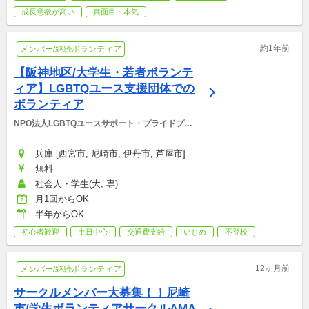
成長意欲が高い
真面目・本気
約1年前
メンバー/継続ボランティア
【阪神地区/大学生・若者ボランテ
ィア】LGBTQユース支援団体での
ボランティア
NPO法人LGBTQユースサポート・プライドプロ
ジェクト
兵庫 [西宮市, 尼崎市, 伊丹市, 芦屋市]
無料
社会人・学生(大, 専)
月1回からOK
半年からOK
初心者歓迎
土日中心
交通費支給
いじめ
不登校
12ヶ月前
メンバー/継続ボランティア
サークルメンバー大募集！！尼崎
市/学生ボランティアサークルAMA-