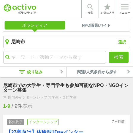


star
検索
お気に入り
メニュー
ボランティア
NPO職員/バイト
選択
検索
filter_list
絞り込み
関連/人気条件から探す
尼崎市での大学生・専門学生も参加可能なNPO・NGOイン
ターン募集
国内外インターンシップ 大学生・専門学生
filter_list
1-9
/
9
件表示
7ヶ月前
募集終了
インターンシップ
【27卒向け】体験型1Dayインター