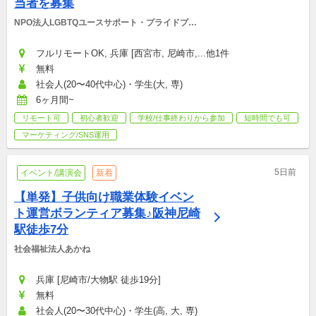
当者を募集
NPO法人LGBTQユースサポート・プライドプロ
ジェクト
フルリモートOK, 兵庫 [西宮市, 尼崎市,...他1件
無料
社会人(20〜40代中心)・学生(大, 専)
6ヶ月間~
リモート可
初心者歓迎
学校/仕事終わりから参加
短時間でも可
マーケティング/SNS運用
5日前
イベント/講演会
新着
【単発】子供向け職業体験イベン
ト運営ボランティア募集♪阪神尼崎
駅徒歩7分
社会福祉法人あかね
兵庫 [尼崎市/大物駅 徒歩19分]
無料
社会人(20〜30代中心)・学生(高, 大, 専)