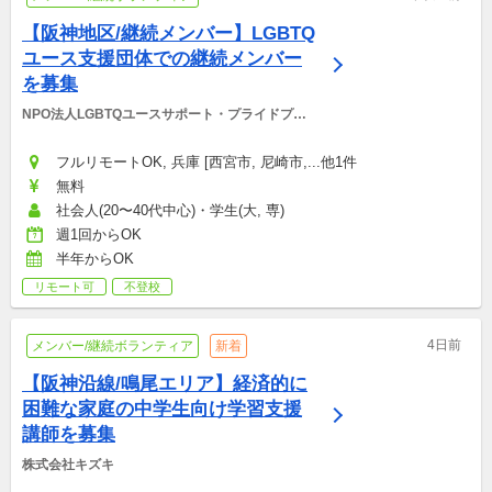
【阪神地区/継続メンバー】LGBTQ
ユース支援団体での継続メンバー
を募集
NPO法人LGBTQユースサポート・プライドプロ
ジェクト
フルリモートOK, 兵庫 [西宮市, 尼崎市,...他1件
無料
社会人(20〜40代中心)・学生(大, 専)
週1回からOK
半年からOK
リモート可
不登校
4日前
メンバー/継続ボランティア
新着
【阪神沿線/鳴尾エリア】経済的に
困難な家庭の中学生向け学習支援
講師を募集
株式会社キズキ