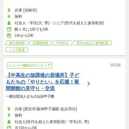
レッジ
兵庫 [尼崎市]
無料
社会人・学生(大, 専)・シニア(世代を超えた参加歓迎)
数ヶ月に1回でもOK
1年からOK
初心者歓迎
交通費支給
平日中心
世代を超えた参加歓迎
シニア歓迎
10日前
メンバー/継続ボランティア
【中高生の放課後の居場所】子ど
もたちの「やりたい」を応援！夜
間開館の見守り・交流
一般社団法人まちのね浜甲子園
兵庫 [西宮市/阪神甲子園駅 徒歩25分]
無料
社会人(世代を超えた参加歓迎)・学生(大, 専)
月1回からOK