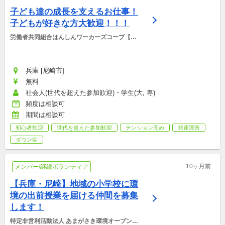
子ども達の成長を支えるお仕事！
子どもが好きな方大歓迎！！！
労働者共同組合はんしんワーカーズコープ【児
童デイサービスこどもkakeru】
兵庫 [尼崎市]
無料
社会人(世代を超えた参加歓迎)・学生(大, 専)
頻度は相談可
期間は相談可
初心者歓迎
世代を超えた参加歓迎
テンション高め
発達障害
ダウン症
10ヶ月前
メンバー/継続ボランティア
【兵庫・尼崎】地域の小学校に環
境の出前授業を届ける仲間を募集
します！
特定非営利活動法人 あまがさき環境オープンカ