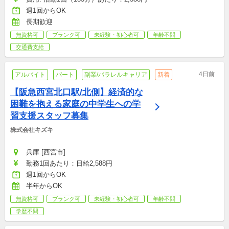
週1回からOK
長期歓迎
無資格可
ブランク可
未経験・初心者可
年齢不問
交通費支給
4日前
アルバイト
パート
副業/パラレルキャリア
新着
【阪急西宮北口駅/北側】経済的な
困難を抱える家庭の中学生への学
習支援スタッフ募集
株式会社キズキ
兵庫 [西宮市]
勤務1回あたり：日給2,588円
週1回からOK
半年からOK
無資格可
ブランク可
未経験・初心者可
年齢不問
学歴不問