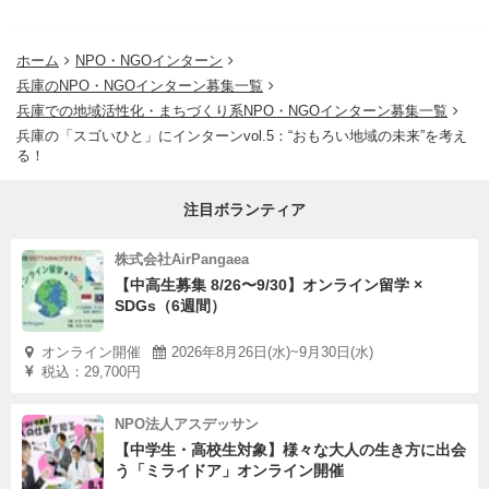
一緒にいて楽しく、でも一筋縄ではいかない。
そんな藤本さんとの出会いは、あなた自身の「地域との関
ホーム
NPO・NGOインターン
わり方」や「自分のあり方」に小さくても確かな問いを投
兵庫のNPO・NGOインターン募集一覧
げかけてくれるはずです。
兵庫での地域活性化・まちづくり系NPO・NGOインターン募集一覧
そしてその問いは、半年後、1年後のあなたをきっと変え
兵庫の「スゴいひと」にインターンvol.5：“おもろい地域の未来”を考え
る！
てくれるはずです。
注目ボランティア
藤本遼（ふじもとりょう）
1990年4月生まれ。兵庫県尼崎市出身在住。場を編む人。
株式会社AirPangaea
【中高生募集 8/26〜9/30】オンライン留学 ×
大学卒業後に入ったまちづくり・中間支援のNPOを2年半
SDGs（6週間）
で退職、25歳で尼崎ENGAWA化計画を立ち上げる。以後
は尼崎を中心に、さまざまな企画やプロジェクトの立ち上
オンライン開催
2026年8月26日(水)~9月30日(水)
税込：29,700円
げ・伴走支援を行う。暮らしにおける問題や困難な状況と
真面目に向き合いつつ、だからこそたくさんの人が関わる
NPO法人アスデッサン
ための動線づくりや場づくりに「楽しく」取り組んでい
【中学生・高校生対象】様々な大人の生き方に出会
う「ミライドア」オンライン開催
る。別の人生があるとしたらレーサーか小説家。あるいは