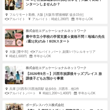
ンターンしませんか？
フルリモート勤務, 大阪 [大阪市/肥後橋駅 徒歩15分]
アルバイト
アルバイト：時給1,280円
半年からOK
株式会社エデュケーショナルネットワーク
豊中市立小学校の学習支援☆資格不問！地域の先生
♪週1(水)のみ！8/26スタート
大阪 [豊中市]
アルバイト,パート,副業/パラレルキャリア
時給1,600円
半年からOK
株式会社エデュケーショナルネットワーク
【2026年9月～】川西市放課後キッズプレイス 放
課後子どもお預かり事業
兵庫 [川西市/川西池田駅 徒歩6分, 川西市...他1件
アルバイト,パート
時給1,200〜1,400円
半年からOK
ボーダレスハウス株式会社