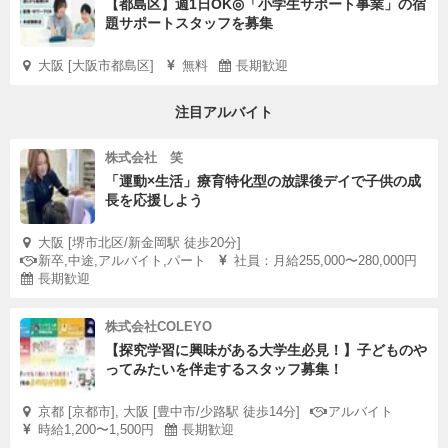
※兵庫「すごいすと」インターンシップは、兵庫県による
【都島区】週1日OK◎「小学生サポート事業」の宿
題サポートスタッフを募集
「地域のネクストリーダー発掘プロジェクト」事業です。
大阪 [大阪市都島区]
無料
長期歓迎
注目アルバイト
株式会社 笑
「運動×生活」療育特化型の放課後デイで子供の成
長を応援しよう
大阪 [堺市北区/新金岡駅 徒歩20分]
新卒,中途,アルバイト,パート
社員：月給255,000〜280,000円
長期歓迎
株式会社COLEYO
【探究学習に興味がある大学生必見！】子どものや
ってみたいを伴走するスタッフ募集！
京都 [京都市], 大阪 [豊中市/少路駅 徒歩14分]
アルバイト
時給1,200〜1,500円
長期歓迎