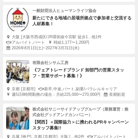
一般財団法人ヒューマンライツ協会
新たにできる地域の居場所拠点で参加者と交流する
人材募集！
大阪 [大阪市西成区/JR環状線今宮駅 徒歩1...他1件
アルバイト,パート
時給1,177〜1,200円
2026年8月1日(土)~2027年3月31日(水)
有限会社シサム工房
《フェアトレードブランド 卸部門の営業スタッ
フ・営業サポート募集！》
京都 [京都市]
新卒,中途,パート,副業/パラレルキャリア
週5日8時間勤務の場合：月給225,000〜270,000円
長期歓迎
株式会社サニーサイドアップグループ（業務運営：株
式会社グッドアンドカンパニー）
【関西】＜国際協力＞に携われるPRキャンペーン
スタッフ募集!!
兵庫 [神戸], 京都 [京都市], 大阪 [...他2件
アルバイト,パート