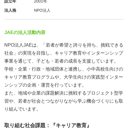
設立年
2001年
か？」と問いを投げかけます。
法人格
NPO法人
それにより、一人ひとりが自分の言葉を持ち、自分の意思
で動けるようになるのです。
JAEの法人活動内容
○“雑多さ”を大切にするリーダー
プロジェクトがいくつも並走し、関わる人もテーマもバラ
NPO法人JAEは、「若者が希望と誇りを持ち、挑戦できる
バラ。
社会」の実現を目指し、キャリア教育やインターンシップ
そんな“雑多さ”の中にこそ面白さがあると藤本さんは言い
事業を通じて、子ども・若者の成長を支援しています。
ます。
学校・企業・行政・地域団体と連携し、小中高校生向けの
「ここにある」という社名には、答えを外に探すのではな
キャリア教育プログラムや、大学生向けの実践型インター
く、今ここにあるもの・人・想いを起点にするという意味
ンシップの企画・運営を行っています。
が込められています。
また、地域や企業の課題解決に挑戦するプロジェクト型学
だからこそ、彼のもとには多様な人が集まり、それぞれの
習や、若者が社会とつながりながら学ぶ機会づくりにも取
個性が活かされる空間が自然と生まれています。
り組んでいます。
○出会えれば、何かが動き出す
取り組む社会課題：『キャリア教育』