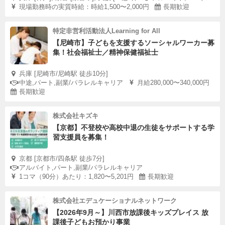
現場勤務時の実質時給：時給1,500〜2,000円
長期歓迎
特定非営利活動法人Learning for All
【尼崎市】子どもを支援するソーシャルワーカー募
集！社会福祉士／精神保健福祉士
兵庫 [尼崎市/尼崎駅 徒歩10分]
中途,パート,副業/パラレルキャリア
月給280,000〜340,000円
長期歓迎
株式会社キズキ
【京都】不登校や高校中退の生徒をサポートする学
習支援員を募集！
京都 [京都市/四条駅 徒歩7分]
アルバイト,パート,副業/パラレルキャリア
1コマ（90分）あたり：1,820〜5,201円
長期歓迎
株式会社エデュケーショナルネットワーク
【2026年9月～】川西市放課後キッズプレイス 放
課後子どもお預かり事業