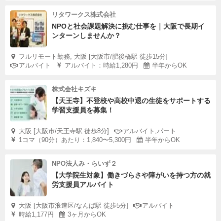
リタワークス株式会社
NPOと社会課題解決に挑む仕事を｜大阪で長期イ
ンターンしませんか？
フルリモート勤務, 大阪 [大阪市/肥後橋駅 徒歩15分]
アルバイト
アルバイト：時給1,280円
半年からOK
株式会社キズキ
【天王寺】不登校や高校中退の生徒をサポートする
学習支援員を募集！
大阪 [大阪市/天王寺駅 徒歩8分]
アルバイト,パート
1コマ（90分）あたり：1,840〜5,300円
半年からOK
NPO法人み・らいず２
【大学院生対象】働きづらさや障がいを持つ方の就
労支援員アルバイト
大阪 [大阪市浪速区/なんば駅 徒歩5分]
アルバイト
時給1,177円
3ヶ月からOK