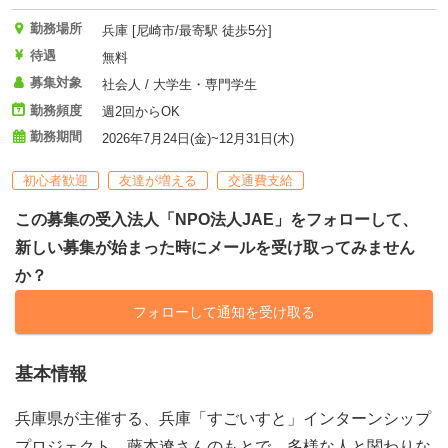
勤務場所
兵庫 [尼崎市/最寄駅 徒歩5分]
待遇
無料
募集対象
社会人 / 大学生・専門学生
勤務頻度
週2回からOK
勤務期間
2026年7月24日(金)~12月31日(木)
初心者歓迎
友達が増える
交通費支給
この募集の受入法人「NPO法人JAE」をフォローして、
新しい募集が始まった時にメールを受け取ってみません
か？
フォローして通知を受け取る
基本情報
兵庫県が主催する、兵庫「すごいすと」インターンシップ
プロジェクト。藤本遼さんのもとで、多様な人と関わりな