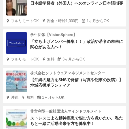
日本語学習者（外国人）へのオンライン日本語指導
フルリモートOK
謝金：時給1,000円
1ヶ月からOK
学生団体【VisionSphere】
「立ち上げメンバー募集！！」政治や若者の未来に
関心がある人へ！
フルリモートOK
無料
3ヶ月からOK
株式会社ソフトウェアマネジメントセンター
【沖縄の魅力をSNSで発信（写真や記事の投稿）】
地域応援ボランティア
沖縄
無料
1ヶ月からOK
非営利型一般社団法人マインドフルメイト
ストレスによる精神疾患で悩む方を救いたい。私た
ちと一緒に活動出来る方を募集中！