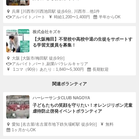
兵庫 [川西市/川西池田駅 徒歩6分, 川西市...他1件
アルバイト,パート
時給1,200〜1,400円
半年からOK
株式会社キズキ
【大阪梅田】不登校や高校中退の生徒をサポートす
る学習支援員を募集！
大阪 [大阪市/梅田駅 徒歩9分]
アルバイト,パート,副業/パラレルキャリア
1コマ（90分）あたり：1,840〜5,300円
長期歓迎
関連ボランティア
ハーレーサンタCLUB NAGOYA
子どもたちの笑顔を守りたい！オレンジリボン児童
虐待防止啓発イベントボランティア
愛知 [名古屋/名古屋市地下鉄矢場町駅 徒歩9分]
無料
1ヶ月からOK