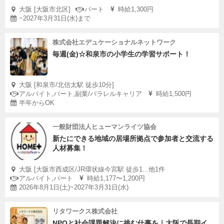
大阪 [大阪市北区]
パート
時給1,300円
~2027年3月31日(水)まで
株式会社エデュケーショナルネットワーク
毎週(金)☆和泉市の小学生の学習サポート！
大阪 [和泉市/北信太駅 徒歩10分]
アルバイト,パート,副業/パラレルキャリア
時給1,500円
半年からOK
一般財団法人ヒューマンライツ協会
新たにできる地域の居場所拠点で参加者と交流する
人材募集！
大阪 [大阪市西成区/JR環状線今宮駅 徒歩1...他1件
アルバイト,パート
時給1,177〜1,200円
2026年8月1日(土)~2027年3月31日(水)
リタワークス株式会社
NPOと社会課題解決に挑む仕事を｜大阪で長期イ