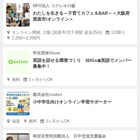
NPO法人 コクレオの森
わたしを生きる～子育てカフェ＆BAR～＜大阪府
箕面市/オンライン＞
オンライン開催, 大阪 [箕面市/北千里駅 徒歩25分]
1日限り
2,200〜2,200円
学生団体lilium
英語を話せる環境づくり SDGs✖️英語でメンバー
募集中！
無料
1ヶ月からOK
株式会社irodori
小中学生向けオンライン学習サポーター
滋賀
無料
3ヶ月からOK
特定非営利活動法人 日中交流支援協会