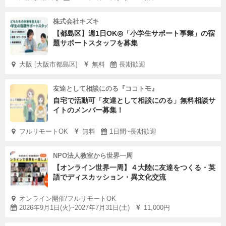
・毎週のインターンMTG、朝礼でのふりかえり共有
株式会社キズキ
・チーム内での役割やメンバーとの連携／コミュニケーシ
【都島区】週1日OK◎「小学生サポート事業」の宿
ョン
題サポートスタッフを募集
大阪 [大阪市都島区]
無料
長期歓迎
④【自分の問いと成長に向き合う】
・「なぜやるのか？」を考え続けながら行動する
友達として相談にのる『ココトモ』
・外側だけでなく、内側の変化にも気づき、言葉にする
自宅で活動可「友達として相談にのる」無料相談サ
イトのメンバー募集！
※「すごいすと」期間終了後も、希望者は長期インターン
フルリモートOK
無料
1日間~長期歓迎
として継続的に関わることが可能です。
働き方や関わり方も含め、お気軽にご相談ください。
NPO法人教室から世界一周
【オンライン世界一周】４大陸に友達をつくる・英
語でディスカッション・異文化交流
応募方法
オンライン開催/フルリモートOK
本ページから必要事項を記入の上、お申し込みください。
2026年9月1日(火)~2027年7月31日(土)
11,000円
志望動機の内容やオンライン面談を通しての選考となりま