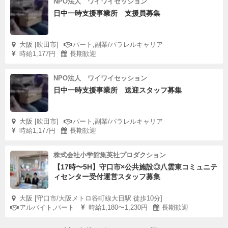
NPO法人 ワイワイセッション
日中一時支援事業所 支援員募集
大阪 [吹田市]
パート,副業/パラレルキャリア
時給1,177円
長期歓迎
NPO法人 ワイワイセッション
日中一時支援事業所 送迎スタッフ募集
大阪 [吹田市]
パート,副業/パラレルキャリア
時給1,177円
長期歓迎
株式会社小学館集英社プロダクション
【17時〜5H】守口市×公共施設◎八雲東コミュニテ
ィセンター受付運営スタッフ募集
大阪 [守口市/大阪メトロ谷町線大日駅 徒歩10分]
アルバイト,パート
時給1,180〜1,230円
長期歓迎