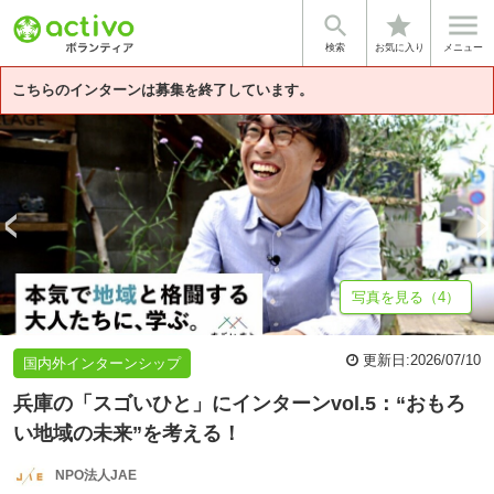


star
基本情報
募集詳細
体験談・雰囲気
法人情報
検索
お気に入り
メニュー
こちらのインターンは募集を終了しています。
写真を見る（4）
更新日:
2026/07/10
国内外インターンシップ
兵庫の「スゴいひと」にインターンvol.5：“おもろ
い地域の未来”を考える！
NPO法人JAE