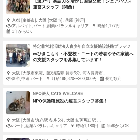
【週3〜】英語力を活かし国際交流！シェアハウス
運営スタッフ（関西）
京都 [京都市], 大阪 [大阪市], 兵庫 [神戸]
アルバイト,パート,副業/パラレルキャリア
時給1,177円
1年からOK
特定非営利活動法人青少年自立支援施設淡路プラッツ
👀ひきこもり・不登校・ニートの若者やその家族へ
の支援スタッフを募集しています！
大阪 [大阪市東淀川区/淡路駅 徒歩5分, 河内長野市...
新卒,中途,パート
月給188,320〜200,000円
長期歓迎
NPO法人 CATS WELCARE
NPO保護猫施設の運営スタッフ募集！
大阪 [大阪市/九条駅 徒歩5分, 大阪市/河堀口駅 ...
パート,副業/パラレルキャリア
時給1,180円
半年からOK