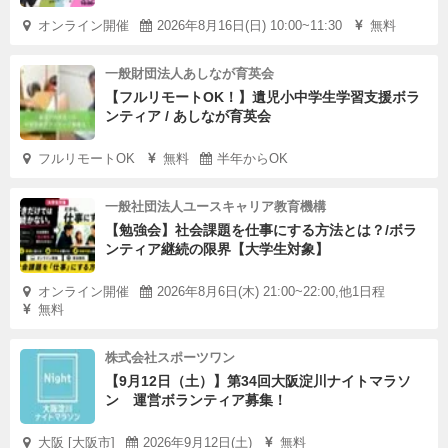
ホスト。最近はゴーカートにハマっている。カレーとたべ
オンライン開催
2026年8月16日(日) 10:00~11:30
無料
っ子どうぶつが好き。
一般財団法人あしなが育英会
インターン生のミッション
【フルリモートOK！】遺児小中学生学習支援ボラ
ンティア / あしなが育英会
①【プロジェクト運営の実務参加】
フルリモートOK
無料
半年からOK
・2〜3のプロジェクトに入り、企画立案・調整・現場運営
などを担当
一般社団法人ユースキャリア教育機構
・既存のものから新規のものまで、それぞれの興味関心に
【勉強会】社会課題を仕事にする方法とは？/ボラ
合わせてアサイン
ンティア継続の限界【大学生対象】
・新規プロジェクトのリサーチや企画、プロジェクト推進
オンライン開催
2026年8月6日(木) 21:00~22:00,他1日程
無料
②【情報発信・発信のサポート】
・各種ミーティング等への参加、議事録の作成
株式会社スポーツワン
【9月12日（土）】第34回大阪淀川ナイトマラソ
・活動記録や学びの共有など、内外への発信サポート
ン 運営ボランティア募集！
③【チームの一員としての関わり】
大阪 [大阪市]
2026年9月12日(土)
無料