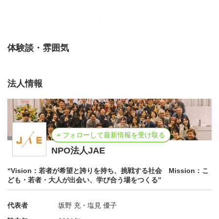
○人と人との“あいだ”に立つ
藤本さんのスタイルは、「人と人との関係性」から物事を
始めること。
体験談・雰囲気
イベントやプロジェクトには、行政や企業、地域の住民な
ど多様な立場の人が関わります。そんな中でも、常に「こ
法人情報
の人とこの人が出会ったら、何が生まれるだろう？」とい
う視点で、関わりを編み直していきます。
制度や仕組みづくりにも関わるようになった今でも、目の
前の人に真摯に向き合う姿勢は一貫しています。
+ フォローして最新情報を受け取る
NPO法人JAE
○問いを育て、仲間を育てる
藤本さんは、インターンやスタッフを対等な“仲間”として
“Vision：若者が希望と誇りを持ち、挑戦する社会 Mission：こ
ども・若者・大人が出会い、学び合う場をつくる”
関わります。
たとえば毎週の朝礼では、活動のふりかえりを通して「自
代表者
坂野 充・塩見 優子
分は何を考えたのか？」「なぜそれをやろうと思ったの