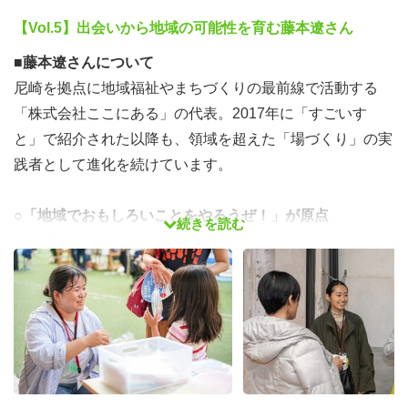
【Vol.5】出会いから地域の可能性を育む藤本遼さん
■藤本遼さんについて
尼崎を拠点に地域福祉やまちづくりの最前線で活動する
「株式会社ここにある」の代表。2017年に「すごいす
と」で紹介された以降も、領域を超えた「場づくり」の実
践者として進化を続けています。
○「地域でおもしろいことをやろうぜ！」が原点
続きを読む
彼の原点は、「地域でおもしろいことをやろうぜ！」とい
うシンプルで熱い想い。
医療・福祉・防災など複雑なテーマを扱いつつも、人と人
とがつながることで生まれる“偶発的な可能性”に価値を置
いてきました。企業や行政と連携しながら、制度や仕組み
づくりにも関わる今も、目の前の人としっかり向き合う姿
勢は変わりません。