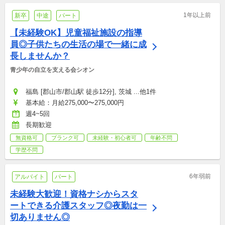
1年以上前
新卒
中途
パート
【未経験OK】児童福祉施設の指導
員◎子供たちの生活の場で一緒に成
長しませんか？
青少年の自立を支える会シオン
福島 [郡山市/郡山駅 徒歩12分], 茨城 ...他1件
基本給：月給275,000〜275,000円
週4~5回
長期歓迎
無資格可
ブランク可
未経験・初心者可
年齢不問
学歴不問
6年弱前
アルバイト
パート
未経験大歓迎！資格ナシからスタ
ートできる介護スタッフ◎夜勤は一
切ありません◎