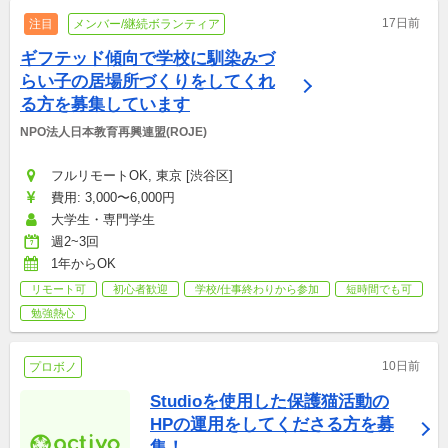
17日前
注目
メンバー/継続ボランティア
ギフテッド傾向で学校に馴染みづ
らい子の居場所づくりをしてくれ
る方を募集しています
NPO法人日本教育再興連盟(ROJE)
フルリモートOK, 東京 [渋谷区]
費用: 3,000〜6,000円
大学生・専門学生
週2~3回
1年からOK
リモート可
初心者歓迎
学校/仕事終わりから参加
短時間でも可
勉強熱心
10日前
プロボノ
Studioを使用した保護猫活動の
HPの運用をしてくださる方を募
集！