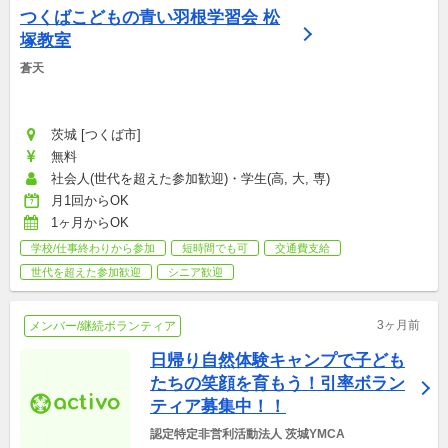
つくばこどもの青い羽根学習会 松
塚教室
蒼天
茨城 [つくば市]
無料
社会人(世代を超えた参加歓迎)・学生(高, 大, 専)
月1回からOK
1ヶ月からOK
学校/仕事終わりから参加
短時間でも可
交通費支給
世代を超えた参加歓迎
シニア歓迎
3ヶ月前
メンバー/継続ボランティア
日帰り自然体験キャンプで子ども
たちの笑顔を育もう！引率ボラン
ティア募集中！！
認定特定非営利活動法人 茨城YMCA