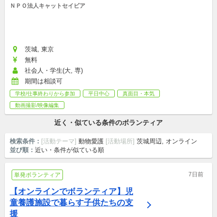
ＮＰＯ法人キャットセイビア
茨城, 東京
無料
社会人・学生(大, 専)
期間は相談可
学校/仕事終わりから参加
平日中心
真面目・本気
動画撮影/映像編集
近く・似ている条件のボランティア
検索条件：
[活動テーマ]
動物愛護
[活動場所]
茨城周辺, オンライン
並び順：
近い・条件が似ている順
7日前
単発ボランティア
【オンラインでボランティア】児
童養護施設で暮らす子供たちの支
援