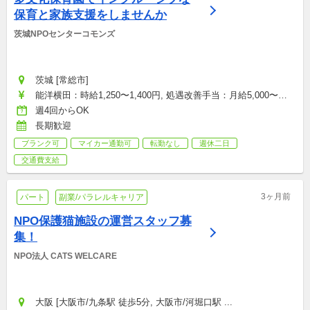
保育と家族支援をしませんか
茨城NPOセンターコモンズ
茨城 [常総市]
能洋横田：時給1,250〜1,400円, 処遇改善手当：月給5,000〜
10,000円
週4回からOK
長期歓迎
ブランク可
マイカー通勤可
転勤なし
週休二日
交通費支給
3ヶ月前
パート
副業/パラレルキャリア
NPO保護猫施設の運営スタッフ募
集！
NPO法人 CATS WELCARE
大阪 [大阪市/九条駅 徒歩5分, 大阪市/河堀口駅 ...