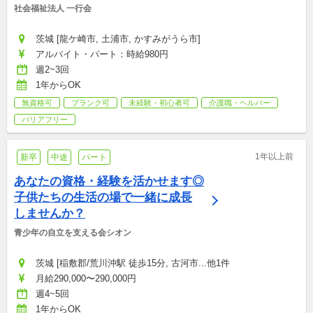
社会福祉法人 一行会
茨城 [龍ケ崎市, 土浦市, かすみがうら市]
アルバイト・パート：時給980円
週2~3回
1年からOK
無資格可
ブランク可
未経験・初心者可
介護職・ヘルパー
バリアフリー
1年以上前
新卒
中途
パート
あなたの資格・経験を活かせます◎
子供たちの生活の場で一緒に成長
しませんか？
青少年の自立を支える会シオン
茨城 [稲敷郡/荒川沖駅 徒歩15分, 古河市...他1件
月給290,000〜290,000円
週4~5回
1年からOK