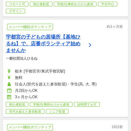
リモート可
初心者歓迎
学校/仕事終わりから参加
平日中心
デザイン
約1ヶ月前
メンバー/継続ボランティア
宇都宮の子どもの居場所【基地ひ
るね】で、店番ボランティア始め
ませんか
一般社団法人ひるね
栃木 [宇都宮市/東武宇都宮駅]
無料
社会人(世代を超えた参加歓迎)・学生(高, 大, 専)
月2回からOK
3ヶ月からOK
初心者歓迎
学校/仕事終わりから参加
短時間でも可
世代を超えた参加歓迎
シニア歓迎
19日前
メンバー/継続ボランティア