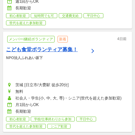
週1回からOK
長期歓迎
初心者歓迎
短時間でも可
交通費支給
平日中心
世代を超えた参加歓迎
4日前
メンバー/継続ボランティア
新着
こども食堂ボランティア募集！
NPO法人ふれあい坂下
茨城 [日立市/大甕駅 徒歩20分]
無料
社会人・学生(小, 中, 大, 専)・シニア(世代を超えた参加歓迎)
月1回からOK
長期歓迎
初心者歓迎
学校/仕事終わりから参加
平日中心
世代を超えた参加歓迎
シニア歓迎