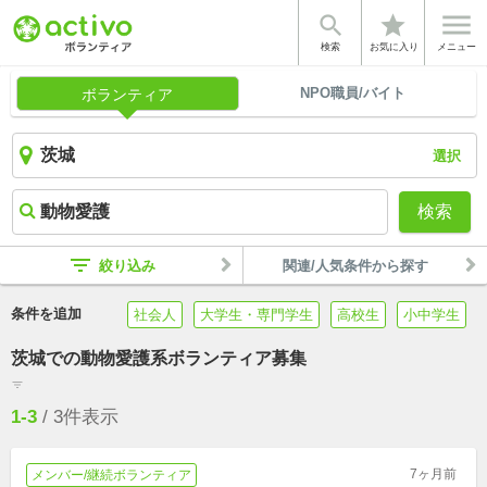


star
検索
お気に入り
メニュー
NPO職員/バイト
ボランティア
選択
検索
filter_list
絞り込み
関連/人気条件から探す
条件を追加
社会人
大学生・専門学生
高校生
小中学生
茨城での動物愛護系ボランティア募集
filter_list
1-3
/
3
件表示
7ヶ月前
メンバー/継続ボランティア