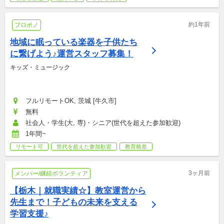
約1年前
プロボノ
地域に眠っている楽器を子供たち
に繋げよう♪運営スタッフ募集！
キッズ・ミュージック
フルリモートOK, 茨城 [牛久市]
無料
社会人・学生(大, 専)・シニア(世代を超えた参加歓迎)
1年間~
リモート可
世代を超えた参加歓迎
教育格差
3ヶ月前
メンバー/継続ボランティア
【栃木｜就職実績☆】教室運営から
先生まで！子どもの未来を支える
学習支援♪