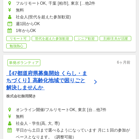
フルリモートOK, 千葉 [柏市], 東京 [...他2件
無料
社会人(世代を超えた参加歓迎)
週1回からOK
1年からOK
リモート可
世代を超えた参加歓迎
シニア歓迎
主婦/主夫が活躍
勉強熱心
6ヶ月前
単発ボランティア
【47都道府県募集開始 くらし・ま
ちづくり】高齢化地域で困りごと
解決しませんか 
株式会社御用聞き
オンライン開催/フルリモートOK, 東京 [台...他7件
無料
社会人・学生(高, 大, 専)
平日から土日まで選べるようになっています 月に１回の参加が
ベースとなります。（調整可能）