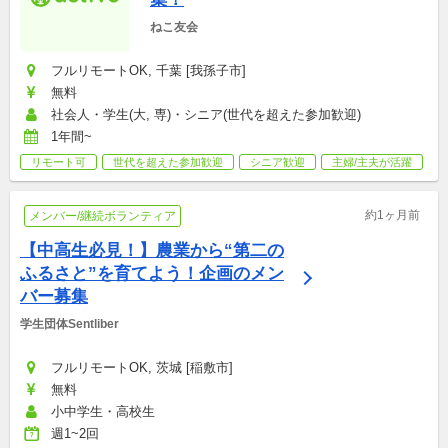
ねこ友会
フルリモートOK, 千葉 [我孫子市]
無料
社会人・学生(大, 専)・シニア(世代を超えた参加歓迎)
1年間~
リモート可
世代を超えた参加歓迎
シニア歓迎
主婦/主夫が活躍
約1ヶ月前
メンバー/継続ボランティア
【中高生必見！】農業から“第二の
ふるさと”を育てよう！企画のメン
バー募集
学生団体Sentliber
フルリモートOK, 茨城 [稲敷市]
無料
小中学生・高校生
週1~2回