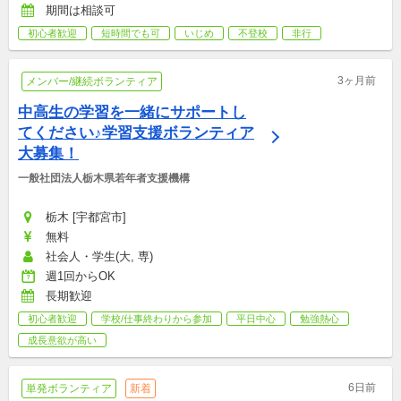
期間は相談可
初心者歓迎
短時間でも可
いじめ
不登校
非行
3ヶ月前
メンバー/継続ボランティア
中高生の学習を一緒にサポートし
てください♪学習支援ボランティア
大募集！
一般社団法人栃木県若年者支援機構
栃木 [宇都宮市]
無料
社会人・学生(大, 専)
週1回からOK
長期歓迎
初心者歓迎
学校/仕事終わりから参加
平日中心
勉強熱心
成長意欲が高い
6日前
単発ボランティア
新着