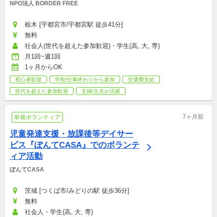
NPO法人 BORDER FREE
栃木 [宇都宮市/宇都宮駅 徒歩41分]
無料
社会人(世代を超えた参加歓迎)・学生(高, 大, 専)
月1回~週1回
1ヶ月からOK
初心者歓迎
学校/仕事終わりから参加
交通費支給
世代を超えた参加歓迎
主婦/主夫が活躍
7ヶ月前
単発ボランティア
児童発達支援・放課後等デイサー
ビス『ぽんてCASA』でのボランテ
ィア活動
ぽんてCASA
茨城 [つくば市/みどりの駅 徒歩36分]
無料
社会人・学生(高, 大, 専)