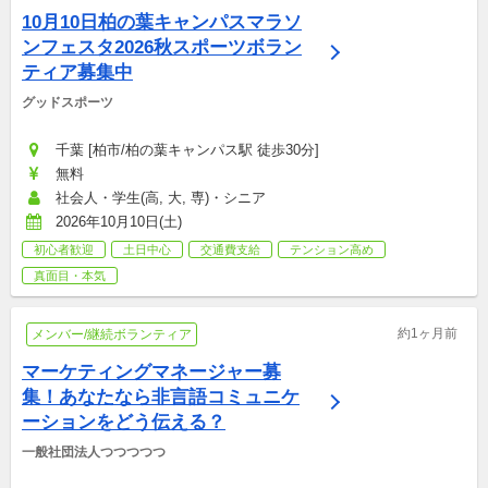
10月10日柏の葉キャンパスマラソ
ンフェスタ2026秋スポーツボラン
ティア募集中
グッドスポーツ
千葉 [柏市/柏の葉キャンパス駅 徒歩30分]
無料
社会人・学生(高, 大, 専)・シニア
2026年10月10日(土)
初心者歓迎
土日中心
交通費支給
テンション高め
真面目・本気
約1ヶ月前
メンバー/継続ボランティア
マーケティングマネージャー募
集！あなたなら非言語コミュニケ
ーションをどう伝える？
一般社団法人つつつつつ