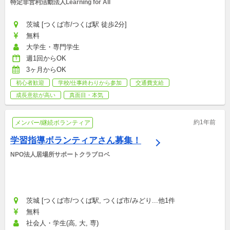
特定非営利活動法人Learning for All
茨城 [つくば市/つくば駅 徒歩2分]
無料
大学生・専門学生
週1回からOK
3ヶ月からOK
初心者歓迎
学校/仕事終わりから参加
交通費支給
成長意欲が高い
真面目・本気
約1年前
メンバー/継続ボランティア
学習指導ボランティアさん募集！
NPO法人居場所サポートクラブロベ
茨城 [つくば市/つくば駅, つくば市/みどり...他1件
無料
社会人・学生(高, 大, 専)