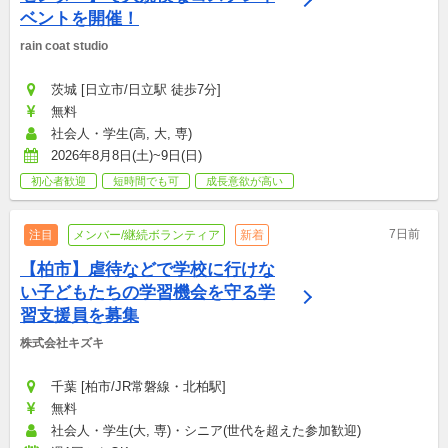
ベントを開催！
rain coat studio
茨城 [日立市/日立駅 徒歩7分]
無料
社会人・学生(高, 大, 専)
2026年8月8日(土)~9日(日)
初心者歓迎
短時間でも可
成長意欲が高い
7日前
注目
メンバー/継続ボランティア
新着
【柏市】虐待などで学校に行けな
い子どもたちの学習機会を守る学
習支援員を募集
株式会社キズキ
千葉 [柏市/JR常磐線・北柏駅]
無料
社会人・学生(大, 専)・シニア(世代を超えた参加歓迎)