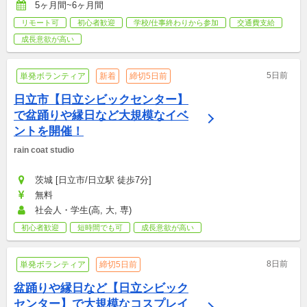
5ヶ月間~6ヶ月間
リモート可
初心者歓迎
学校/仕事終わりから参加
交通費支給
成長意欲が高い
5日前
単発ボランティア
新着
締切5日前
日立市【日立シビックセンター】
で盆踊りや縁日など大規模なイベ
ントを開催！
rain coat studio
茨城 [日立市/日立駅 徒歩7分]
無料
社会人・学生(高, 大, 専)
初心者歓迎
短時間でも可
成長意欲が高い
8日前
単発ボランティア
締切5日前
盆踊りや縁日など【日立シビック
センター】で大規模なコスプレイ