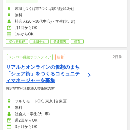
茨城 [つくば市/つくば駅 徒歩10分]
無料
社会人(20〜30代中心)・学生(大, 専)
月1回からOK
1年からOK
初心者歓迎
土日中心
発達障害
保育
2日前
メンバー/継続ボランティア
新着
リアルとオンラインの仮想のまち
「シェア街」をつくるコミュニテ
ィマネージャーを募集
特定非営利活動法人芸術家の村
フルリモートOK, 東京 [台東区]
無料
社会人・学生(大, 専)
週2回からOK
3ヶ月からOK