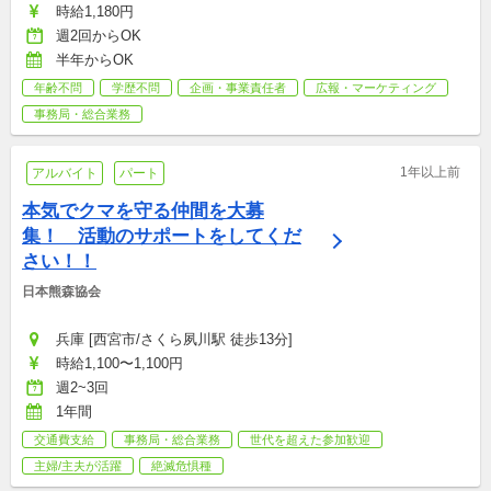
時給1,180円
週2回からOK
半年からOK
年齢不問
学歴不問
企画・事業責任者
広報・マーケティング
事務局・総合業務
1年以上前
アルバイト
パート
本気でクマを守る仲間を大募
集！　活動のサポートをしてくだ
さい！！
日本熊森協会
兵庫 [西宮市/さくら夙川駅 徒歩13分]
時給1,100〜1,100円
週2~3回
1年間
交通費支給
事務局・総合業務
世代を超えた参加歓迎
主婦/主夫が活躍
絶滅危惧種