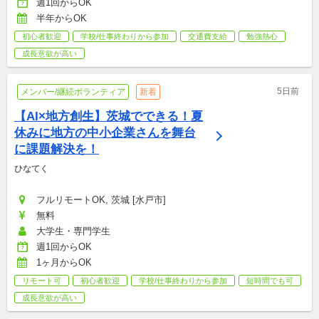
週1回からOK
半年からOK
初心者歓迎
学校/仕事終わりから参加
交通費支給
勉強熱心
成長意欲が高い
5日前
メンバー/継続ボランティア
新着
【AI×地方創生】茨城でできる！夏
休みに地方の中小企業さんを舞台
に課題解決を！
ひなてく
フルリモートOK, 茨城 [水戸市]
無料
大学生・専門学生
週1回からOK
1ヶ月からOK
リモート可
初心者歓迎
学校/仕事終わりから参加
短時間でも可
成長意欲が高い