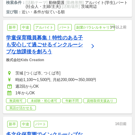
検索条件：
[活動テーマ]
動物愛護
[勤務形態]
アルバイト(学生),パート
(社会人・主婦/主夫)
[活動場所]
茨城周辺
並び順：
近い・条件が似ている順
1年以上前
新卒
中途
アルバイト
パート
副業/パラレルキャリア
学童保育職員募集！特性のある子
も安心して過ごせるインクルーシ
ブな放課後を創ろう
株式会社Kids Creation 
茨城 [つくば市, つくば市]
時給1,100〜1,500円, 月給200,000〜350,000円
週2回からOK
1年からOK
無資格可
未経験・初心者可
年齢不問
資格取得支援あり
英語が活かせる
16日前
新卒
中途
パート
多文化保育園でインクルーシブな