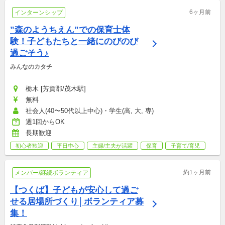
6ヶ月前
インターンシップ
”森のようちえん”での保育士体
験！子どもたちと一緒にのびのび
過ごそう♪
みんなのカタチ
栃木 [芳賀郡/茂木駅]
無料
社会人(40〜50代以上中心)・学生(高, 大, 専)
週1回からOK
長期歓迎
初心者歓迎
平日中心
主婦/主夫が活躍
保育
子育て/育児
約1ヶ月前
メンバー/継続ボランティア
【つくば】子どもが安心して過ご
せる居場所づくり│ボランティア募
集！