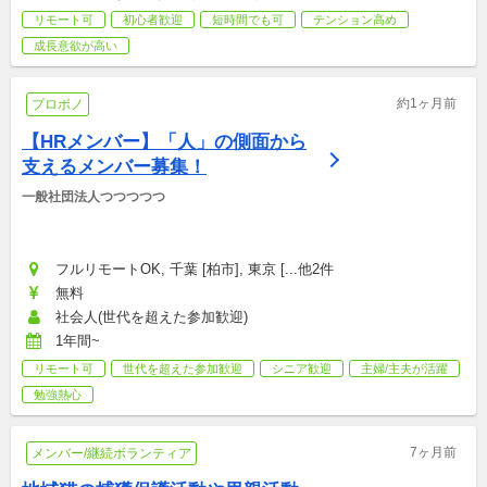
リモート可
初心者歓迎
短時間でも可
テンション高め
成長意欲が高い
約1ヶ月前
プロボノ
【HRメンバー】「人」の側面から
支えるメンバー募集！
一般社団法人つつつつつ
フルリモートOK, 千葉 [柏市], 東京 [...他2件
無料
社会人(世代を超えた参加歓迎)
1年間~
リモート可
世代を超えた参加歓迎
シニア歓迎
主婦/主夫が活躍
勉強熱心
7ヶ月前
メンバー/継続ボランティア