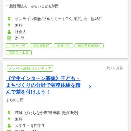
一般財団法人　みらいこども財団
オンライン開催/フルリモートOK, 東京, 大...他45件
無料
社会人
2年間~
リモート可
初心者歓迎
土日中心
成長意欲が高い
真面目・本気
約1ヶ月前
メンバー/継続ボランティア
《学生インターン募集》子ども・
まちづくりの分野で実務体験を積
んで差を付けよう！
まちのこ団
茨城 [ひたちなか市/勝田駅 徒歩15分]
無料
大学生・専門学生