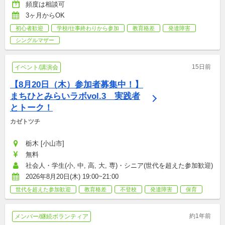
頻度は相談可
3ヶ月からOK
初心者歓迎
学校/仕事終わりから参加
教育格差
発達障害
シングルマザー
15日前
イベント/講演会
【8月20日（木）参加者募集中！】
まちひとみらいラボvol.3　実践者
とトーク！
カゼトツチ
栃木 [小山市]
無料
社会人・学生(小, 中, 高, 大, 専)・シニア(世代を超えた参加歓迎)
2026年8月20日(木) 19:00~21:00
世代を超えた参加歓迎
教育格差
不登校
発達障害
保育
約1年前
メンバー/継続ボランティア