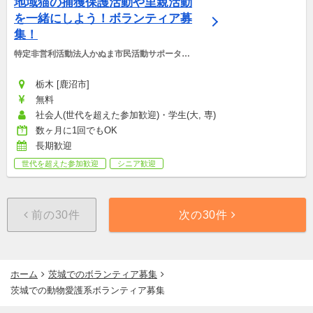
地域猫の捕獲保護活動や里親活動
を一緒にしよう！ボランティア募
集！
特定非営利活動法人かぬま市民活動サポーター
ズ
栃木 [鹿沼市]
無料
社会人(世代を超えた参加歓迎)・学生(大, 専)
数ヶ月に1回でもOK
長期歓迎
世代を超えた参加歓迎
シニア歓迎
前の30件
次の30件
ホーム
茨城でのボランティア募集
茨城での動物愛護系ボランティア募集