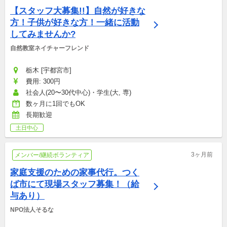
【スタッフ大募集!!】自然が好きな
方！子供が好きな方！一緒に活動
してみませんか?
自然教室ネイチャーフレンド
栃木 [宇都宮市]
費用: 300円
社会人(20〜30代中心)・学生(大, 専)
数ヶ月に1回でもOK
長期歓迎
土日中心
3ヶ月前
メンバー/継続ボランティア
家庭支援のための家事代行。つく
ば市にて現場スタッフ募集！（給
与あり）
NPO法人そるな