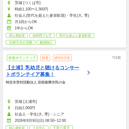
茨城 [つくば市]
時給1,100〜1,360円
社会人(世代を超えた参加歓迎)・学生(大, 専)
月1回からOK
1年からOK
初心者歓迎
短時間でも可
世代を超えた参加歓迎
主婦/主夫が活躍
勉強熱心
7日前
単発ボランティア
新着
締切4日前
【土浦】乳幼児と聴けるコンサー
トボランテイア募集！
特定非営利活動法人 芸術振興市民の会
茨城 [土浦市]
日給2,000円
社会人・学生(大, 専)・シニア
2026年8月9日(日) 08:50~12:00
初心者歓迎
土日中心
子育て/育児