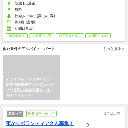
茨城 [土浦市]
無料
社会人・学生(高, 大, 専)
月1回~週3回
期間は相談可
初心者歓迎
短時間でも可
成長意欲が高い
真面目・本気
似た条件のアルバイト・パート
もっと見る＞
茨城 [常総市] 茨城NPOセンターコモンズ
茨城 [笠間市/友部駅 徒歩33分, 笠間市/友部駅 ... キズナベース
多文化保育園でインクルーシ
【学童スタッフ募集！】子ど
ブな保育と家族支援をしませ
もたちの成長を一緒に見守り
んか
新卒,中途,パート
ませんか？
アルバイト,パート,副業/パラレルキャリア
2年以上前
募集終了
単発ボランティア
預かりボランティアさん募集！