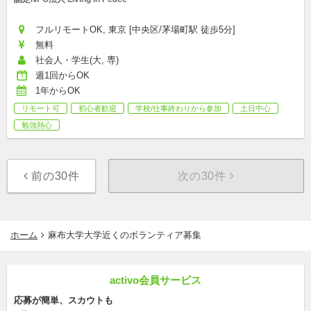
フルリモートOK, 東京 [中央区/茅場町駅 徒歩5分]
無料
社会人・学生(大, 専)
週1回からOK
1年からOK
リモート可
初心者歓迎
学校/仕事終わりから参加
土日中心
勉強熱心
前の30件
次の30件
ホーム
麻布大学大学近くのボランティア募集
activo会員サービス
応募が簡単、スカウトも