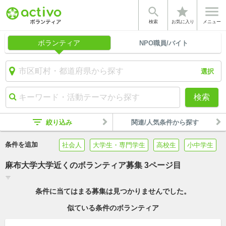


star
検索
お気に入り
メニュー
ボランティア
NPO職員/バイト
選択
検索
filter_list
絞り込み
関連/人気条件から探す
条件を追加
社会人
大学生・専門学生
高校生
小中学生
麻布大学大学近くのボランティア募集 3ページ目
filter_list
条件に当てはまる募集は見つかりませんでした。
似ている条件のボランティア