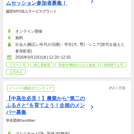
ムセッション参加者募集！
認定NPO法人サービスグラント
オンライン開催
無料
社会人(幅広い年代が活躍)・学生(大, 専)・シニア(世代を超えた
参加歓迎)
2026年9月23日(水) 12:20~12:50
リモート可
初心者歓迎
学校/仕事終わりから参加
短時間でも可
土日中心
約2ヶ月前
メンバー/継続ボランティア
【中高生必見！】農業から“第二の
ふるさと”を育てよう！企画のメン
バー募集
学生団体Sentliber
フルリモートOK, 茨城 [稲敷市]