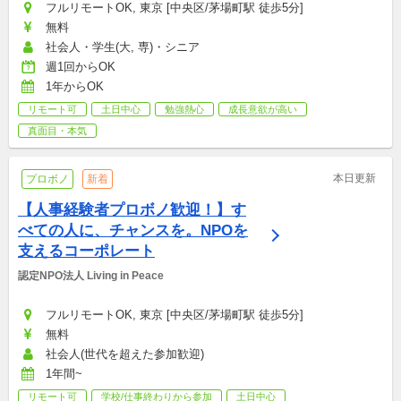
フルリモートOK, 東京 [中央区/茅場町駅 徒歩5分]
無料
社会人・学生(大, 専)・シニア
週1回からOK
1年からOK
リモート可
土日中心
勉強熱心
成長意欲が高い
真面目・本気
本日更新
プロボノ
新着
【人事経験者プロボノ歓迎！】す
べての人に、チャンスを。NPOを
支えるコーポレート
認定NPO法人 Living in Peace
フルリモートOK, 東京 [中央区/茅場町駅 徒歩5分]
無料
社会人(世代を超えた参加歓迎)
1年間~
リモート可
学校/仕事終わりから参加
土日中心