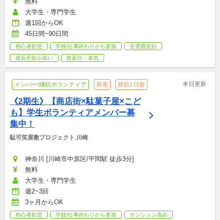
無料
大学生・専門学生
週1回からOK
45日間~90日間
初心者歓迎
学校/仕事終わりから参加
交通費支給
成長意欲が高い
真面目・本気
本日更新
メンバー/継続ボランティア
新着
締切1日前
《2期生》【商店街×駄菓子屋×こど
も】学生ボランティアメンバー募
集中！
駄可笑屋敷プロジェクト 川崎
神奈川 [川崎市中原区/平間駅 徒歩3分]
無料
大学生・専門学生
週2~3回
3ヶ月からOK
初心者歓迎
学校/仕事終わりから参加
テンション高め