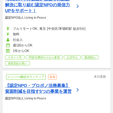
解決に取り組む認定NPOの発信力
UPをサポート！
認定NPO法人 Living in Peace
フルリモートOK, 東京 [中央区/茅場町駅 徒歩5分]
無料
社会人
週1回からOK
1年からOK
リモート可
学校/仕事終わりから参加
土日中心
勉強熱心
成長意欲が高い
本日更新
メンバー/継続ボランティア
新着
【認定NPO・プロボノ法務募集】
貧困削減を目指す5つの事業を運営
認定NPO法人 Living in Peace