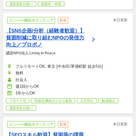
成長意欲が高い
真面目・本気
本日更新
メンバー/継続ボランティア
新着
【SNS企画/分析（経験者歓迎）】
貧困削減に取り組むNPOの発信力
向上／プロボノ
認定NPO法人 Living in Peace
フルリモートOK, 東京 [中央区/茅場町駅 徒歩5分]
無料
社会人
週1回からOK
1年からOK
リモート可
学校/仕事終わりから参加
土日中心
勉強熱心
成長意欲が高い
本日更新
メンバー/継続ボランティア
新着
【SEOスキル歓迎】貧困等の課題