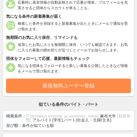
応募時に基本情報が自動反映されて応募が簡単。プロフィールを充
実させると団体からスカウトが来ることも。
気になる条件の新着募集が届く
検索した条件を登録すると新着募集が出たときにメールで通知を受
け取れます。
無期限のお気に入り保存、リマインドも
追加したお気に入りを無期限に保存、いつでも確認できます。お気
に入りの募集の締め切りが近づくとメールでお知らせします。
団体をフォローして応援、最新情報もチェック
気になる団体をフォローすると新しい募集を公開したときなど情報
をメールで受け取れます。
新規無料ユーザー登録
似ている条件のバイト・パート
検索条件：
[Translation missing: ja.university_name]
麻布大学
[勤務形
態]
アルバイト(学生),パート(社会人・主婦/主夫)
並び順：
条件が似ている順