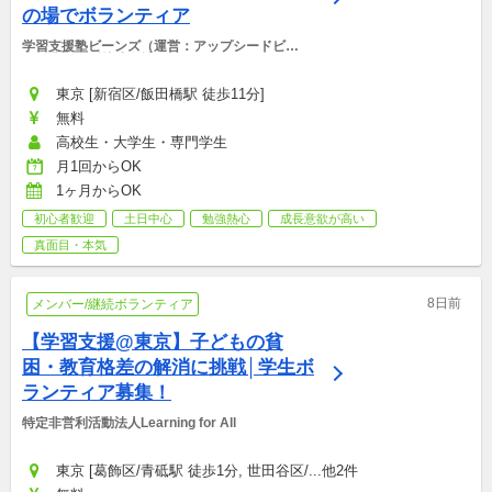
の場でボランティア
学習支援塾ビーンズ（運営：アップシードビー
ンズ非営利型株式会社）
東京 [新宿区/飯田橋駅 徒歩11分]
無料
高校生・大学生・専門学生
月1回からOK
1ヶ月からOK
初心者歓迎
土日中心
勉強熱心
成長意欲が高い
真面目・本気
8日前
メンバー/継続ボランティア
【学習支援@東京】子どもの貧
困・教育格差の解消に挑戦│学生ボ
ランティア募集！
特定非営利活動法人Learning for All
東京 [葛飾区/青砥駅 徒歩1分, 世田谷区/...他2件