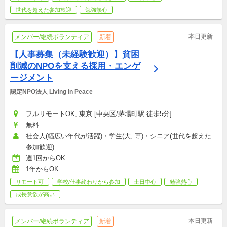
世代を超えた参加歓迎
勉強熱心
本日更新
メンバー/継続ボランティア
新着
【人事募集（未経験歓迎）】貧困
削減のNPOを支える採用・エンゲ
ージメント
認定NPO法人 Living in Peace
フルリモートOK, 東京 [中央区/茅場町駅 徒歩5分]
無料
社会人(幅広い年代が活躍)・学生(大, 専)・シニア(世代を超えた
参加歓迎)
週1回からOK
1年からOK
リモート可
学校/仕事終わりから参加
土日中心
勉強熱心
成長意欲が高い
本日更新
メンバー/継続ボランティア
新着