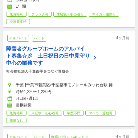
店舗トップ：月給300,000〜400,000円
1年間
無資格可
ブランク可
未経験・初心者可
マイカー通勤可
交通費支給
4ヶ月前
アルバイト
パート
障害者グループホームのアルバイ
ト募集☆彡　土日祝日の日中見守り
中心の業務です
社会福祉法人千葉市手をつなぐ育成会
千葉 [千葉市若葉区/千葉都市モノレールみつわ台駅 徒...
時給1,220〜1,220円
月1回~週1回
長期歓迎
無資格可
未経験・初心者可
学歴不問
マイカー通勤可
残業なし
4ヶ月前
アルバイト
パート
副業/パラレルキャリア