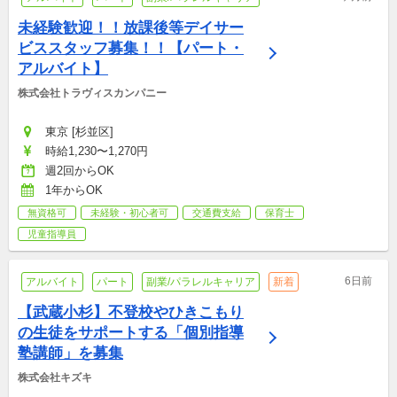
未経験歓迎！！放課後等デイサー
ビススタッフ募集！！【パート・
アルバイト】
株式会社トラヴィスカンパニー
東京 [杉並区]
時給1,230〜1,270円
週2回からOK
1年からOK
無資格可
未経験・初心者可
交通費支給
保育士
児童指導員
6日前
アルバイト
パート
副業/パラレルキャリア
新着
【武蔵小杉】不登校やひきこもり
の生徒をサポートする「個別指導
塾講師」を募集
株式会社キズキ