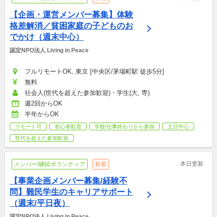
【企画・運営メンバー募集】体験
格差解消／貧困家庭の子どものお
でかけ（週末中心）
認定NPO法人 Living in Peace
フルリモートOK, 東京 [中央区/茅場町駅 徒歩5分]
無料
社会人(世代を超えた参加歓迎)・学生(大, 専)
週2回からOK
半年からOK
リモート可
初心者歓迎
学校/仕事終わりから参加
土日中心
世代を超えた参加歓迎
本日更新
メンバー/継続ボランティア
新着
【事業企画メンバー募集/経験不
問】難民学生のキャリアサポート
（週末/平日夜）
認定NPO法人 Living in Peace