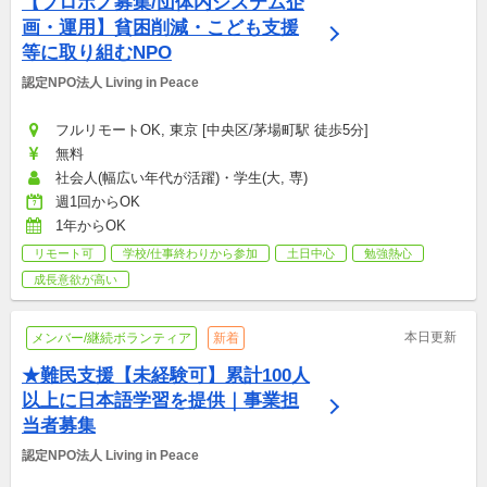
【プロボノ募集/団体内システム企
画・運用】貧困削減・こども支援
等に取り組むNPO
認定NPO法人 Living in Peace
フルリモートOK, 東京 [中央区/茅場町駅 徒歩5分]
無料
社会人(幅広い年代が活躍)・学生(大, 専)
週1回からOK
1年からOK
リモート可
学校/仕事終わりから参加
土日中心
勉強熱心
成長意欲が高い
本日更新
メンバー/継続ボランティア
新着
★難民支援【未経験可】累計100人
以上に日本語学習を提供｜事業担
当者募集
認定NPO法人 Living in Peace