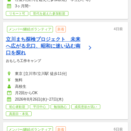
3ヶ月間~
リモート可
世代を超えた参加歓迎
4日前
メンバー/継続ボランティア
新着
立川まち探検プロジェクト　未来
へ広がる北口、昭和に迷い込む南
口を探れ
おもしろ工作キャンプ
東京 [立川市/立川駅 徒歩11分]
無料
高校生
月2回からOK
2026年8月26日(水)~27日(木)
初心者歓迎
平日中心
勉強熱心
成長意欲が高い
真面目・本気
6日前
メンバー/継続ボランティア
新着