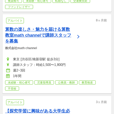
無資格可
未経験・初心者可
転勤なし
交通費支給
ファンドレイザー
8ヶ月前
アルバイト
算数の楽しさ・魅力を届ける算数
教室math channelで講師スタッフ
を募集
株式会社math channel
東京 [渋谷区/南新宿駅 徒歩3分]
講師スタッフ：時給1,500〜1,800円
週2~3回
1年間
未経験・初心者可
児童指導員
公務員・教師
教育格差
不登校
3ヶ月前
アルバイト
【探究学習に興味がある大学生必