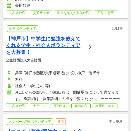
長期歓迎
初心者歓迎
交通費支給
世代を超えた参加歓迎
子育て/育児
18日前
単発ボランティア
【神戸市】中学生に勉強を教えて
くれる学生・社会人ボランティア
を大募集！
公益財団法人大吉財団
兵庫 [神戸市灘区/六甲道駅 徒歩1分, 神戸...他15件
無料
社会人・学生(大, 専)
月1回から参加OK。 活動日程は、開催場所によって異なりま
す。 ※詳細は「募集詳細」の欄をご覧ください。 ーーーーーー
ーーーー ※祝日及び年末年始（12月29日～1月3日）は活動を休
初心者歓迎
土日中心
平日中心
勉強熱心
真面目・本気
止します。
本日更新
メンバー/継続ボランティア
新着