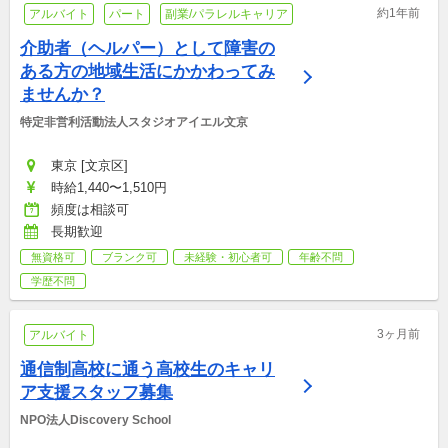
約1年前
アルバイト
パート
副業/パラレルキャリア
介助者（ヘルパー）として障害の
ある方の地域生活にかかわってみ
ませんか？
特定非営利活動法人スタジオアイエル文京
東京 [文京区]
時給1,440〜1,510円
頻度は相談可
長期歓迎
無資格可
ブランク可
未経験・初心者可
年齢不問
学歴不問
3ヶ月前
アルバイト
通信制高校に通う高校生のキャリ
ア支援スタッフ募集
NPO法人Discovery School