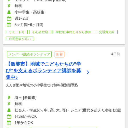
無料
小中学生・高校生
週1~2回
5ヶ月間~6ヶ月間
リモート可
初心者歓迎
学校/仕事終わりから参加
交通費支給
成長意欲が高い
4日前
メンバー/継続ボランティア
新着
【飯能市】地域でこどもたちの”学
び”を支えるボランティア講師を募
集中♪
えんぎ塾＠地域の小中学生むけ無料個別指導塾
埼玉 [飯能市]
無料
社会人・学生(小, 中, 高, 大, 専)・シニア(世代を超えた参加歓迎)
月3回からOK
1年からOK