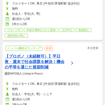
フルリモートOK, 東京 [中央区/茅場町駅 徒歩5分]
無料
社会人・学生(大, 専)
週1回からOK
1年からOK
リモート可
学校/仕事終わりから参加
土日中心
勉強熱心
成長意欲が高い
本日更新
メンバー/継続ボランティア
新着
【プロボノ（未経験可）】平日
夜・週末で社会課題を解決！機会
の平等を通じた貧困削減
認定NPO法人 Living in Peace
フルリモートOK, 東京 [中央区/茅場町駅 徒歩5分]
無料
社会人・学生(大, 専)・シニア
週1回からOK
1年からOK