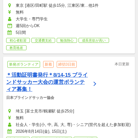
東京 [港区/田町駅 徒歩15分, 江東区/東...他1件
無料
大学生・専門学生
週5回からOK
5日間
初心者歓迎
交通費支給
勉強熱心
成長意欲が高い
教育格差
本日更新
単発ボランティア
新着
締切3日前
＊活動証明書発行＊8/14-15 ブライ
ンドサッカー大会の運営ボランテ
ィア募集！
日本ブラインドサッカー協会
埼玉 [富士見市/鶴瀬駅 徒歩25分]
無料
社会人・学生(小, 中, 高, 大, 専)・シニア(世代を超えた参加歓迎)
2026年8月14日(金), 15日(土)