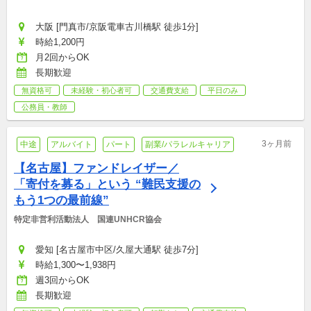
大阪 [門真市/京阪電車古川橋駅 徒歩1分]
時給1,200円
月2回からOK
長期歓迎
無資格可
未経験・初心者可
交通費支給
平日のみ
公務員・教師
3ヶ月前
中途
アルバイト
パート
副業/パラレルキャリア
【名古屋】ファンドレイザー／
「寄付を募る」という “難民支援の
もう1つの最前線”
特定非営利活動法人　国連UNHCR協会
愛知 [名古屋市中区/久屋大通駅 徒歩7分]
時給1,300〜1,938円
週3回からOK
長期歓迎