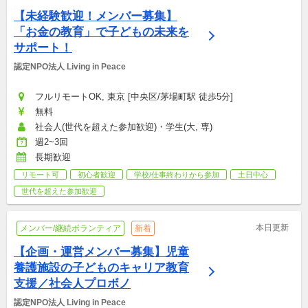
【未経験歓迎！メンバー募集】
「お金の教育」で子どもの未来を
サポート！
認定NPO法人 Living in Peace
フルリモートOK, 東京 [中央区/茅場町駅 徒歩5分]
無料
社会人(世代を超えた参加歓迎)・学生(大, 専)
週2~3回
長期歓迎
リモート可
初心者歓迎
学校/仕事終わりから参加
土日中心
世代を超えた参加歓迎
本日更新
メンバー/継続ボランティア
新着
【企画・運営メンバー募集】児童
養護施設の子どものキャリア教育
支援／社会人プロボノ
認定NPO法人 Living in Peace