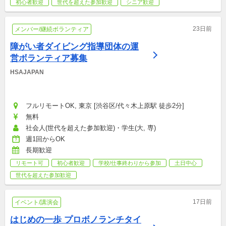
初心者歓迎
世代を超えた参加歓迎
シニア歓迎
23日前
メンバー/継続ボランティア
障がい者ダイビング指導団体の運
営ボランティア募集
HSAJAPAN
フルリモートOK, 東京 [渋谷区/代々木上原駅 徒歩2分]
無料
社会人(世代を超えた参加歓迎)・学生(大, 専)
週1回からOK
長期歓迎
リモート可
初心者歓迎
学校/仕事終わりから参加
土日中心
世代を超えた参加歓迎
17日前
イベント/講演会
はじめの一歩 プロボノランチタイ