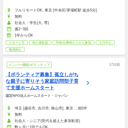
フルリモートOK, 東京 [中央区/茅場町駅 徒歩5分]
無料
社会人・学生(大, 専)
週2~3回
1年からOK
リモート可
初心者歓迎
学校/仕事終わりから参加
土日中心
勉強熱心
17日前
メンバー/継続ボランティア
【ボランティア募集】孤立しがち
な親子に寄りそう家庭訪問型子育
て支援ホームスタート
認定NPO法人ホームスタート・ジャパン
埼玉 [越谷市, 吉川市, 狭山市], 東京 ...他5件
無料
社会人・シニア(世代を超えた参加歓迎)
数ヶ月に1回でもOK