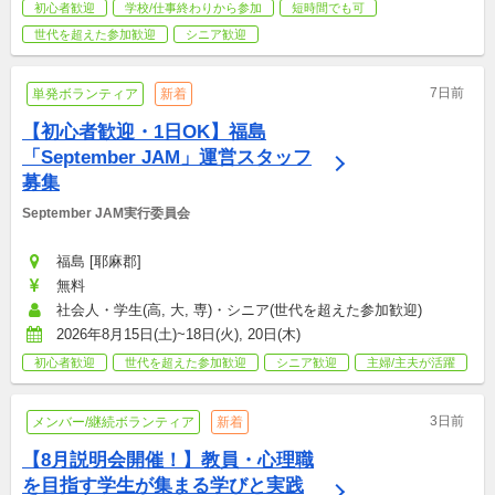
初心者歓迎
学校/仕事終わりから参加
短時間でも可
世代を超えた参加歓迎
シニア歓迎
7日前
単発ボランティア
新着
【初心者歓迎・1日OK】福島
「September JAM」運営スタッフ
募集
September JAM実行委員会
福島 [耶麻郡]
無料
社会人・学生(高, 大, 専)・シニア(世代を超えた参加歓迎)
2026年8月15日(土)~18日(火), 20日(木)
初心者歓迎
世代を超えた参加歓迎
シニア歓迎
主婦/主夫が活躍
3日前
メンバー/継続ボランティア
新着
【8月説明会開催！】教員・心理職
を目指す学生が集まる学びと実践