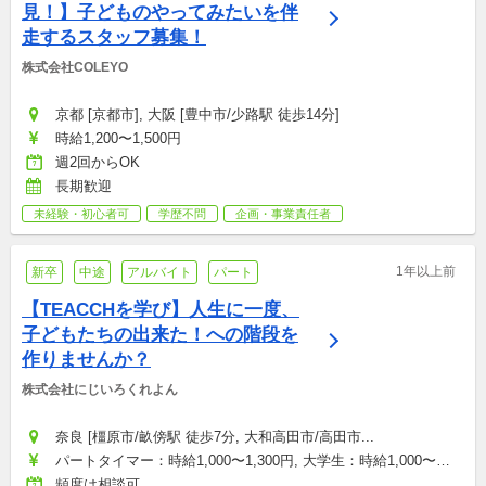
見！】子どものやってみたいを伴
走するスタッフ募集！
株式会社COLEYO
京都 [京都市], 大阪 [豊中市/少路駅 徒歩14分]
時給1,200〜1,500円
週2回からOK
長期歓迎
未経験・初心者可
学歴不問
企画・事業責任者
1年以上前
新卒
中途
アルバイト
パート
【TEACCHを学び】人生に一度、
子どもたちの出来た！への階段を
作りませんか？
株式会社にじいろくれよん
奈良 [橿原市/畝傍駅 徒歩7分, 大和高田市/高田市...
パートタイマー：時給1,000〜1,300円, 大学生：時給1,000〜
1,100円, 契約社員(正社員登用あり)：月給180,000〜300,000円, 
頻度は相談可