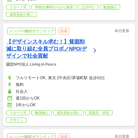
リモート可
学校/仕事終わりから参加
土日中心
勉強熱心
成長意欲が高い
本日更新
メンバー/継続ボランティア
新着
【デザインスキル求む！】貧困削
減に取り組む全員プロボノNPO/デ
ザインで社会貢献
認定NPO法人 Living in Peace
フルリモートOK, 東京 [中央区/茅場町駅 徒歩5分]
無料
社会人
週1回からOK
1年からOK
リモート可
勉強熱心
成長意欲が高い
真面目・本気
デザイン
本日更新
メンバー/継続ボランティア
新着