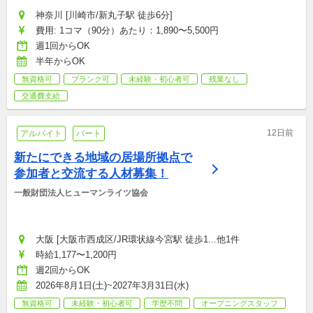
神奈川 [川崎市/新丸子駅 徒歩6分]
費用: 1コマ（90分）あたり：1,890〜5,500円
週1回からOK
半年からOK
無資格可
ブランク可
未経験・初心者可
残業なし
交通費支給
12日前
アルバイト
パート
新たにできる地域の居場所拠点で
参加者と交流する人材募集！
一般財団法人ヒューマンライツ協会
大阪 [大阪市西成区/JR環状線今宮駅 徒歩1...他1件
時給1,177〜1,200円
週2回からOK
2026年8月1日(土)~2027年3月31日(水)
無資格可
未経験・初心者可
学歴不問
オープニングスタッフ