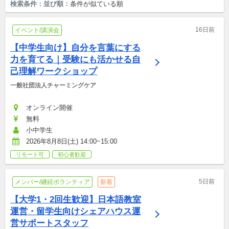
検索条件：
並び順：
条件が似ている順
16日前
イベント/講演会
【中学生向け】自分を言葉にする
力を育てる｜受験にも活かせる自
己理解ワークショップ
一般社団法人チャーミングケア
オンライン開催
無料
小中学生
2026年8月8日(土) 14:00~15:00
リモート可
初心者歓迎
5日前
メンバー/継続ボランティア
新着
【大学1・2回生歓迎】日本語教室
運営・留学生向けシェアハウス運
営サポートスタッフ