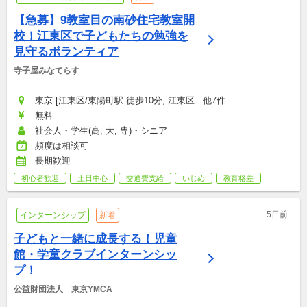
【急募】9教室目の南砂住宅教室開
校！江東区で子どもたちの勉強を
見守るボランティア
寺子屋みなてらす
東京 [江東区/東陽町駅 徒歩10分, 江東区...他7件
無料
社会人・学生(高, 大, 専)・シニア
頻度は相談可
長期歓迎
初心者歓迎
土日中心
交通費支給
いじめ
教育格差
5日前
インターンシップ
新着
子どもと一緒に成長する！児童
館・学童クラブインターンシッ
プ！
公益財団法人　東京YMCA