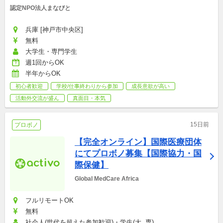
認定NPO法人まなびと
兵庫 [神戸市中央区]
無料
大学生・専門学生
週1回からOK
半年からOK
初心者歓迎
学校/仕事終わりから参加
成長意欲が高い
活動外交流が盛ん
真面目・本気
15日前
プロボノ
【完全オンライン】国際医療団体
にてプロボノ募集【国際協力・国
際保健】
Global MedCare Africa
フルリモートOK
無料
社会人(世代を超えた参加歓迎)・学生(大, 専)