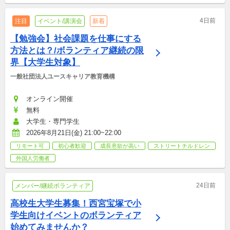
4日前
注目
イベント/講演会
新着
【勉強会】社会課題を仕事にする
方法とは？/ボランティア継続の限
界【大学生対象】
一般社団法人ユースキャリア教育機構
オンライン開催
無料
大学生・専門学生
2026年8月21日(金) 21:00~22:00
リモート可
初心者歓迎
成長意欲が高い
ストリートチルドレン
外国人労働者
24日前
メンバー/継続ボランティア
高校生大学生募集！西宮宝塚で小
学生向けイベントのボランティア
始めてみませんか？