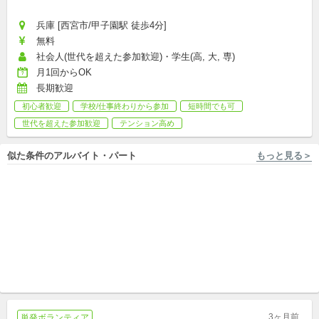
兵庫 [西宮市/甲子園駅 徒歩4分]
無料
社会人(世代を超えた参加歓迎)・学生(高, 大, 専)
月1回からOK
長期歓迎
初心者歓迎
学校/仕事終わりから参加
短時間でも可
世代を超えた参加歓迎
テンション高め
似た条件のアルバイト・パート
もっと見る＞
兵庫 [尼崎市/尼崎駅 徒歩10分] 特定非営利活動法人Learning for All
兵庫 [西宮市, 西宮市, 西宮市, 西宮市] 株式会社キズキ
【尼崎市】子どもを支援する
【西宮市】未経験OK◎放課後
ソーシャルワーカー募集！社
の2時間で子どもたちの未来を
会福祉士／精神保健福祉士
中途,パート,副業/パラレルキャリア
変える学習支援員を募集
アルバイト,パート,副業/パラレルキャリア
3ヶ月前
単発ボランティア