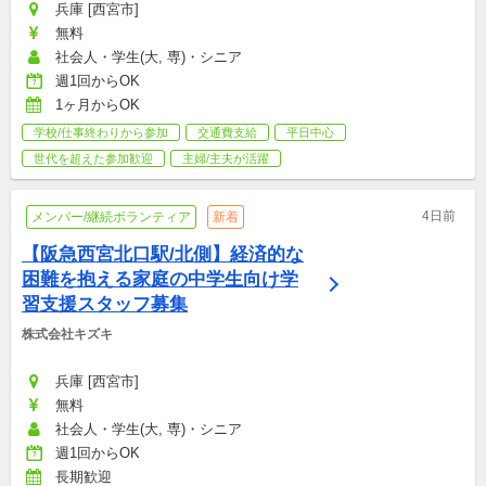
兵庫 [西宮市]
無料
社会人・学生(大, 専)・シニア
週1回からOK
1ヶ月からOK
学校/仕事終わりから参加
交通費支給
平日中心
世代を超えた参加歓迎
主婦/主夫が活躍
4日前
メンバー/継続ボランティア
新着
【阪急西宮北口駅/北側】経済的な
困難を抱える家庭の中学生向け学
習支援スタッフ募集
株式会社キズキ
兵庫 [西宮市]
無料
社会人・学生(大, 専)・シニア
週1回からOK
長期歓迎