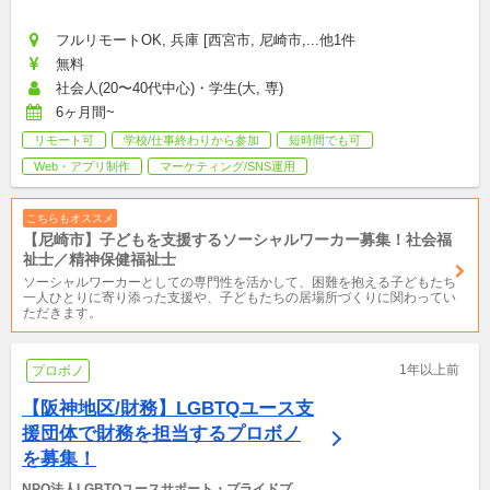
フルリモートOK, 兵庫 [西宮市, 尼崎市,...他1件
無料
社会人(20〜40代中心)・学生(大, 専)
6ヶ月間~
リモート可
学校/仕事終わりから参加
短時間でも可
Web・アプリ制作
マーケティング/SNS運用
こちらもオススメ
【尼崎市】子どもを支援するソーシャルワーカー募集！社会福
祉士／精神保健福祉士
ソーシャルワーカーとしての専門性を活かして、困難を抱える子どもたち
一人ひとりに寄り添った支援や、子どもたちの居場所づくりに関わってい
ただきます。
1年以上前
プロボノ
【阪神地区/財務】LGBTQユース支
援団体で財務を担当するプロボノ
を募集！
NPO法人LGBTQユースサポート・プライドプロ