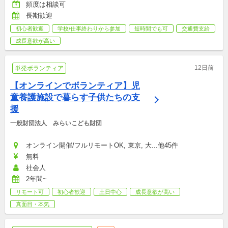
頻度は相談可
長期歓迎
初心者歓迎
学校/仕事終わりから参加
短時間でも可
交通費支給
成長意欲が高い
12日前
単発ボランティア
【オンラインでボランティア】児
童養護施設で暮らす子供たちの支
援
一般財団法人　みらいこども財団
オンライン開催/フルリモートOK, 東京, 大...他45件
無料
社会人
2年間~
リモート可
初心者歓迎
土日中心
成長意欲が高い
真面目・本気