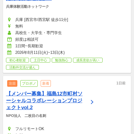
兵庫体験活動ネットワーク
兵庫 [西宮市/西宮駅 徒歩11分]
無料
高校生・大学生・専門学生
頻度は相談可
1日間~長期歓迎
2026年8月11日(火)~13日(木)
初心者歓迎
土日中心
勉強熱心
成長意欲が高い
活動外交流が盛ん
1日前
注目
プロボノ
新着
【メンバー募集】福島12市町村ソ
ーシャルコラボレーションプロジ
ェクトvol.2
NPO法人　二枚目の名刺
フルリモートOK