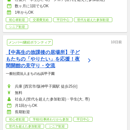
数ヶ月に1回でもOK
1年からOK
初心者歓迎
交通費支給
平日中心
世代を超えた参加歓迎
シニア歓迎
10日前
メンバー/継続ボランティア
【中高生の放課後の居場所】子ど
もたちの「やりたい」を応援！夜
間開館の見守り・交流
一般社団法人まちのね浜甲子園
兵庫 [西宮市/阪神甲子園駅 徒歩25分]
無料
社会人(世代を超えた参加歓迎)・学生(大, 専)
月1回からOK
長期歓迎
初心者歓迎
学校/仕事終わりから参加
平日中心
世代を超えた参加歓迎
シニア歓迎