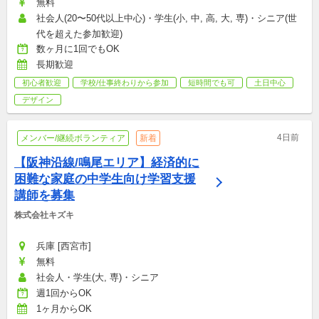
無料
社会人(20〜50代以上中心)・学生(小, 中, 高, 大, 専)・シニア(世
代を超えた参加歓迎)
数ヶ月に1回でもOK
長期歓迎
初心者歓迎
学校/仕事終わりから参加
短時間でも可
土日中心
デザイン
4日前
メンバー/継続ボランティア
新着
【阪神沿線/鳴尾エリア】経済的に
困難な家庭の中学生向け学習支援
講師を募集
株式会社キズキ
兵庫 [西宮市]
無料
社会人・学生(大, 専)・シニア
週1回からOK
1ヶ月からOK