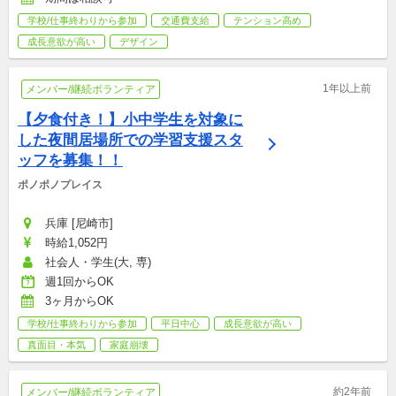
学校/仕事終わりから参加
交通費支給
テンション高め
成長意欲が高い
デザイン
1年以上前
メンバー/継続ボランティア
【夕食付き！】小中学生を対象に
した夜間居場所での学習支援スタ
ッフを募集！！
ポノポノプレイス
兵庫 [尼崎市]
時給1,052円
社会人・学生(大, 専)
週1回からOK
3ヶ月からOK
学校/仕事終わりから参加
平日中心
成長意欲が高い
真面目・本気
家庭崩壊
約2年前
メンバー/継続ボランティア