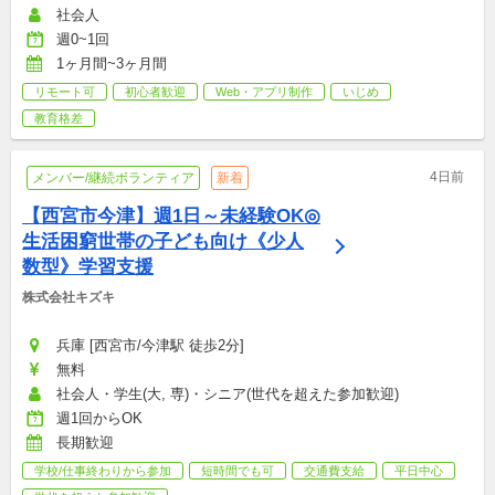
社会人
週0~1回
1ヶ月間~3ヶ月間
リモート可
初心者歓迎
Web・アプリ制作
いじめ
教育格差
4日前
メンバー/継続ボランティア
新着
【西宮市今津】週1日～未経験OK◎
生活困窮世帯の子ども向け《少人
数型》学習支援
株式会社キズキ
兵庫 [西宮市/今津駅 徒歩2分]
無料
社会人・学生(大, 専)・シニア(世代を超えた参加歓迎)
週1回からOK
長期歓迎
学校/仕事終わりから参加
短時間でも可
交通費支給
平日中心