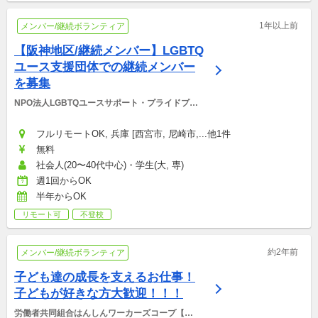
1年以上前
メンバー/継続ボランティア
【阪神地区/継続メンバー】LGBTQ
ユース支援団体での継続メンバー
を募集
NPO法人LGBTQユースサポート・プライドプロ
ジェクト
フルリモートOK, 兵庫 [西宮市, 尼崎市,...他1件
無料
社会人(20〜40代中心)・学生(大, 専)
週1回からOK
半年からOK
リモート可
不登校
約2年前
メンバー/継続ボランティア
子ども達の成長を支えるお仕事！
子どもが好きな方大歓迎！！！
労働者共同組合はんしんワーカーズコープ【児