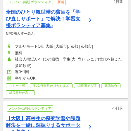
1日前
メンバー/継続ボランティア
新着
全国のひとり親世帯の貧困を「学
び直しサポート」で解決！学習支
援ボランティア募集♪
NPO法人すーみん
フルリモートOK, 大阪 [大阪市], 京都 [京都市]
無料
社会人(幅広い年代が活躍)・学生(大, 専)・シニア(世代を超えた
参加歓迎)
週0~1回
半年からOK
リモート可
学校/仕事終わりから参加
短時間でも可
勉強熱心
成長意欲が高い
26日前
メンバー/継続ボランティア
【大阪】高校生の探究学習や課題
解決を一緒に深掘りするサポータ