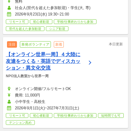
無料
社会人(世代を超えた参加歓迎)・学生(大, 専)
2026年9月23日(水) 19:30~21:00
リモート可
初心者歓迎
学校/仕事終わりから参加
世代を超えた参加歓迎
シニア歓迎
本日更新
注目
単発ボランティア
新着
【オンライン世界一周】４大陸に
友達をつくる・英語でディスカッ
ション・異文化交流
NPO法人教室から世界一周
オンライン開催/フルリモートOK
費用: 11,000円
小中学生・高校生
2026年9月1日(火)~2027年7月31日(土)
リモート可
初心者歓迎
学校/仕事終わりから参加
短時間でも可
テンション高め