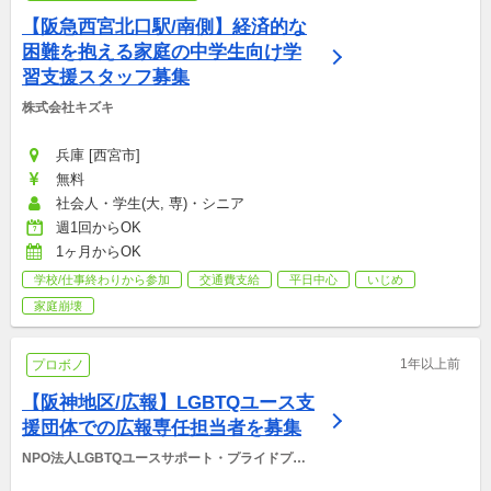
【阪急西宮北口駅/南側】経済的な
困難を抱える家庭の中学生向け学
習支援スタッフ募集
株式会社キズキ
兵庫 [西宮市]
無料
社会人・学生(大, 専)・シニア
週1回からOK
1ヶ月からOK
学校/仕事終わりから参加
交通費支給
平日中心
いじめ
家庭崩壊
1年以上前
プロボノ
【阪神地区/広報】LGBTQユース支
援団体での広報専任担当者を募集
NPO法人LGBTQユースサポート・プライドプロ
ジェクト