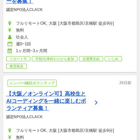
ーを募集！
認定NPO法人CLACK
フルリモートOK, 大阪 [大阪市都島区/京橋駅 徒歩9分]
無料
社会人
週0~1回
1ヶ月間~3ヶ月間
リモート可
学校/仕事終わりから参加
交通費支給
いじめ
教育格差
26日前
メンバー/継続ボランティア
【大阪／オンライン可】高校生と
AIコーディングを一緒に楽しむボ
ランティア募集！
認定NPO法人CLACK
フルリモートOK, 大阪 [大阪市都島区/京橋駅 徒歩9分]
無料