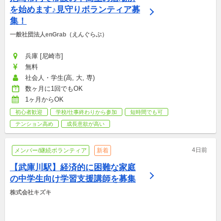
を始めます♪見守りボランティア募
集！
一般社団法人enGrab（えんぐらぶ）
兵庫 [尼崎市]
無料
社会人・学生(高, 大, 専)
数ヶ月に1回でもOK
1ヶ月からOK
初心者歓迎
学校/仕事終わりから参加
短時間でも可
テンション高め
成長意欲が高い
4日前
メンバー/継続ボランティア
新着
【武庫川駅】経済的に困難な家庭
の中学生向け学習支援講師を募集
株式会社キズキ