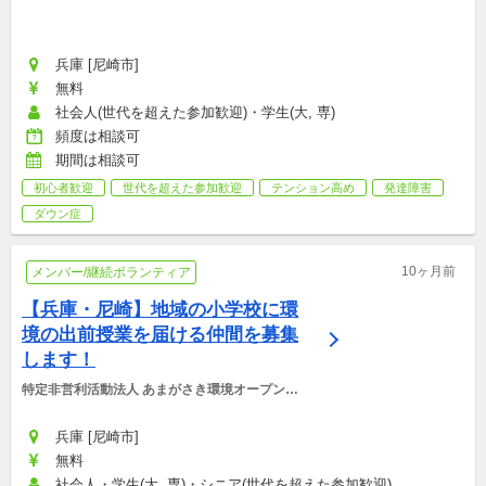
童デイサービスこどもkakeru】
兵庫 [尼崎市]
無料
社会人(世代を超えた参加歓迎)・学生(大, 専)
頻度は相談可
期間は相談可
初心者歓迎
世代を超えた参加歓迎
テンション高め
発達障害
ダウン症
10ヶ月前
メンバー/継続ボランティア
【兵庫・尼崎】地域の小学校に環
境の出前授業を届ける仲間を募集
します！
特定非営利活動法人 あまがさき環境オープンカ
レッジ
兵庫 [尼崎市]
無料
社会人・学生(大, 専)・シニア(世代を超えた参加歓迎)