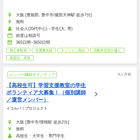
大阪 [豊能郡, 豊中市/服部天神駅 徒歩7分]
無料
社会人(20代中心)・学生(大, 専)
頻度は相談可
365日間~3650日間
初心者歓迎
交通費支給
テンション高め
活動外交流が盛ん
真面目・本気
4ヶ月前
メンバー/継続ボランティア
【高校生可】学習支援教室の学生
ボランティア大募集！（個別講師
／運営メンバー）
イコルバ！プロジェクト
大阪 [豊中市/曽根駅 徒歩2分]
無料
高校生・大学生・専門学生