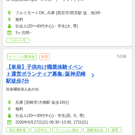
ジェクト
フルリモートOK, 兵庫 [西宮市/西宮駅 徒...他3件
無料
社会人(20〜40代中心)・学生(大, 専)
3ヶ月間~
リモート可
5日前
イベント/講演会
新着
【単発】子供向け職業体験イベン
ト運営ボランティア募集♪阪神尼崎
駅徒歩7分
社会福祉法人あかね
兵庫 [尼崎市/大物駅 徒歩19分]
無料
社会人(20〜30代中心)・学生(高, 大, 専)
2026年9月27日(日) 08:30~13:00, 27日(日)
初心者歓迎
土日中心
テンション高め
高齢化社会
保育