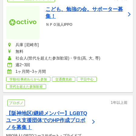
こども、勉強の会。サポーター募
集！
ＮＰＯ法人IPPO
兵庫 [尼崎市]
無料
社会人(世代を超えた参加歓迎)・学生(高, 大, 専)
週2~3回
1ヶ月間~3ヶ月間
学校/仕事終わりから参加
交通費支給
平日中心
世代を超えた参加歓迎
1年以上前
プロボノ
【阪神地区/継続メンバー】LGBTQ
ユース支援団体でのHP作成プロボ
ノを募集！
NPO法人LGBTQユースサポート・プライドプロ