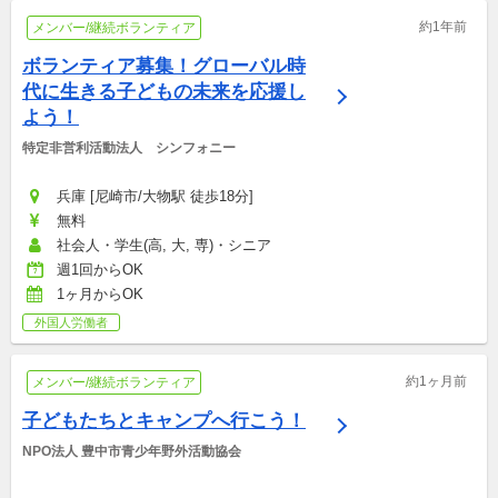
約1年前
メンバー/継続ボランティア
ボランティア募集！グローバル時
代に生きる子どもの未来を応援し
よう！
特定非営利活動法人　シンフォニー
兵庫 [尼崎市/大物駅 徒歩18分]
無料
社会人・学生(高, 大, 専)・シニア
週1回からOK
1ヶ月からOK
外国人労働者
約1ヶ月前
メンバー/継続ボランティア
子どもたちとキャンプへ行こう！
NPO法人 豊中市青少年野外活動協会