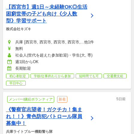
【西宮市】週1日～未経験OK◎生活
困窮世帯の子ども向け《少人数
型》学習サポート
株式会社キズキ
兵庫 [西宮市, 西宮市, 西宮市, 西宮市,...他1件
無料
社会人(世代を超えた参加歓迎)・学生(大, 専)
週1回からOK
長期歓迎
初心者歓迎
学校/仕事終わりから参加
短時間でも可
交通費支給
平日中心
5日前
メンバー/継続ボランティア
新着
《警察官志望者！ガクチカ！集ま
れ！！》青色防犯パトロール隊員
募集中！
兵庫ライトブルー機動警ら隊