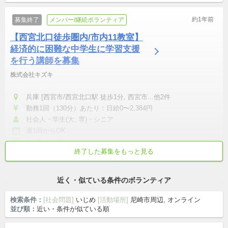
約1年前
募集終了
メンバー/継続ボランティア
【西宮北口徒歩圏内/市内11教室】
経済的に困難な中学生に学習支援
を行う講師を募集
株式会社キズキ
兵庫 [西宮市/西宮北口駅 徒歩1分, 西宮市...他2件
勤務1回（130分）あたり：日給0〜2,384円
社会人・学生(大, 専)・シニア
週1回からOK
1ヶ月からOK
終了した募集をもっと見る
学校/仕事終わりから参加
交通費支給
平日中心
いじめ
家庭崩壊
近く・似ている条件のボランティア
検索条件：
[社会問題]
いじめ
[活動場所]
尼崎市周辺, オンライン
並び順：
近い・条件が似ている順