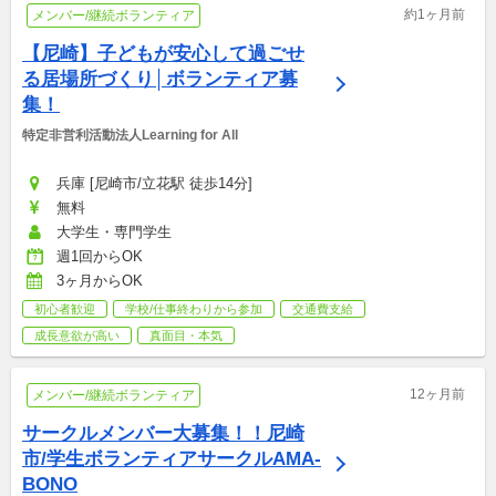
約1ヶ月前
メンバー/継続ボランティア
【尼崎】子どもが安心して過ごせ
る居場所づくり│ボランティア募
集！
特定非営利活動法人Learning for All
兵庫 [尼崎市/立花駅 徒歩14分]
無料
大学生・専門学生
週1回からOK
3ヶ月からOK
初心者歓迎
学校/仕事終わりから参加
交通費支給
成長意欲が高い
真面目・本気
12ヶ月前
メンバー/継続ボランティア
サークルメンバー大募集！！尼崎
市/学生ボランティアサークルAMA-
BONO