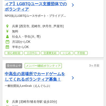
ィア】LGBTQユース支援団体での
ボランティア
NPO法人LGBTQユースサポート・プライドプロ
ジェクト
兵庫 [西宮市, 尼崎市, 伊丹市, 芦屋市]
無料
社会人・学生(大, 専)
月1回からOK
半年からOK
初心者歓迎
土日中心
交通費支給
いじめ
不登校
3ヶ月前
受付停止中
メンバー/継続ボランティア
中高生の居場所でカードゲームを
してくれるボランティア募集！
一般社団法人enGrab（えんぐらぶ）
兵庫 [尼崎市/猪名寺駅 徒歩10分]