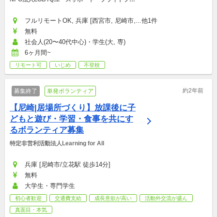
ジェクト
フルリモートOK, 兵庫 [西宮市, 尼崎市,...他1件
無料
社会人(20〜40代中心)・学生(大, 専)
6ヶ月間~
リモート可
いじめ
不登校
約2年前
募集終了
単発ボランティア
【尼崎|居場所づくり】放課後に子
どもと遊び・学習・食事を共にす
るボランティア募集
特定非営利活動法人Learning for All
兵庫 [尼崎市/立花駅 徒歩14分]
無料
大学生・専門学生
初心者歓迎
交通費支給
成長意欲が高い
活動外交流が盛ん
真面目・本気