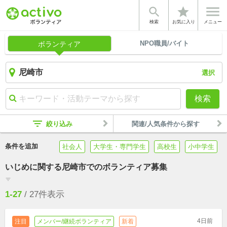


star
検索
お気に入り
メニュー
NPO職員/バイト
ボランティア
選択
検索
filter_list
絞り込み
関連/人気条件から探す
条件を追加
社会人
大学生・専門学生
高校生
小中学生
いじめに関する尼崎市でのボランティア募集
filter_list
1-27
/
27
件表示
4日前
注目
メンバー/継続ボランティア
新着