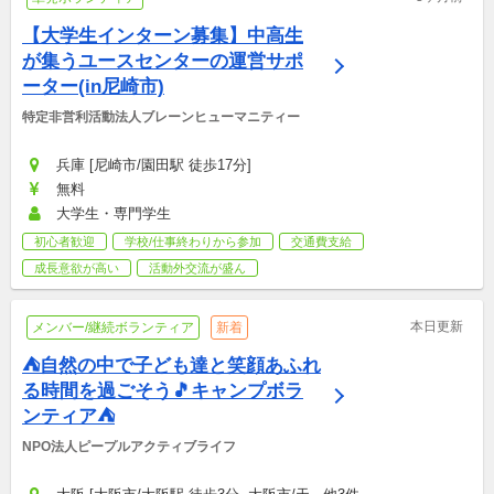
【大学生インターン募集】中高生
が集うユースセンターの運営サポ
ーター(in尼崎市)
特定非営利活動法人ブレーンヒューマニティー
兵庫 [尼崎市/園田駅 徒歩17分]
無料
大学生・専門学生
初心者歓迎
学校/仕事終わりから参加
交通費支給
成長意欲が高い
活動外交流が盛ん
本日更新
メンバー/継続ボランティア
新着
⛺自然の中で子ども達と笑顔あふれ
る時間を過ごそう🎵キャンプボラ
ンティア⛺
NPO法人ピープルアクティブライフ