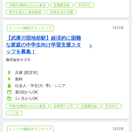
学校/仕事終わりから参加
交通費支給
平日中心
世代を超えた参加歓迎
主婦/主夫が活躍
18日前
メンバー/継続ボランティア
【武庫川団地前駅】経済的に困難
な家庭の中学生向け学習支援スタ
ッフを募集！
株式会社キズキ
兵庫 [西宮市]
無料
社会人・学生(大, 専)・シニア
週1回からOK
1ヶ月からOK
学校/仕事終わりから参加
短時間でも可
交通費支給
平日中心
いじめ
18日前
メンバー/継続ボランティア