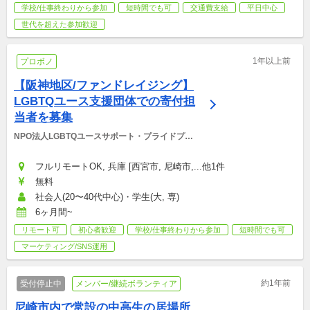
学校/仕事終わりから参加
短時間でも可
交通費支給
平日中心
世代を超えた参加歓迎
1年以上前
プロボノ
【阪神地区/ファンドレイジング】
LGBTQユース支援団体での寄付担
当者を募集
NPO法人LGBTQユースサポート・プライドプロ
ジェクト
フルリモートOK, 兵庫 [西宮市, 尼崎市,...他1件
無料
社会人(20〜40代中心)・学生(大, 専)
6ヶ月間~
リモート可
初心者歓迎
学校/仕事終わりから参加
短時間でも可
マーケティング/SNS運用
約1年前
受付停止中
メンバー/継続ボランティア
尼崎市内で常設の中高生の居場所