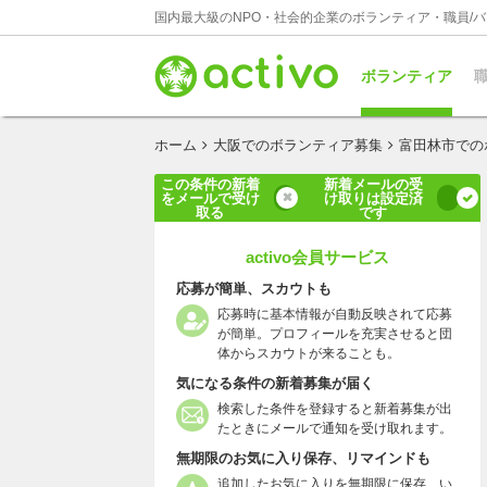
国内最大級のNPO・社会的企業のボランティア・職員/
ボランティア
職
ホーム
大阪でのボランティア募集
富田林市での
この条件の新着
新着メールの受
をメールで受け
け取りは設定済
取る
です
activo会員サービス
応募が簡単、スカウトも
応募時に基本情報が自動反映されて応募
が簡単。プロフィールを充実させると団
体からスカウトが来ることも。
気になる条件の新着募集が届く
検索した条件を登録すると新着募集が出
たときにメールで通知を受け取れます。
無期限のお気に入り保存、リマインドも
追加したお気に入りを無期限に保存、い