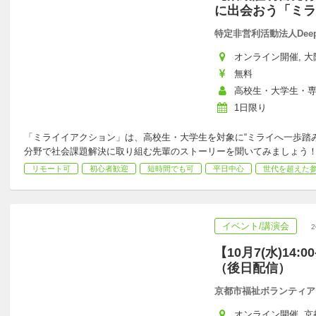
に出会おう「ミラ
特定非営利活動法人DeepP
オンライン開催, 大
無料
高校生・大学生・
1日限り
「ミライイアクション」は、高校生・大学生を対象に“ミライへ一歩踏
分野で社会課題解決に取り組む先輩のストーリーを聞いてみましょう
リモート可
初心者歓迎
短時間でも可
平日中心
世代を超えた
イベント/講演会
【10月7(水)14:
（後日配信）
京都市福祉ボランティア
オンライン開催, 京