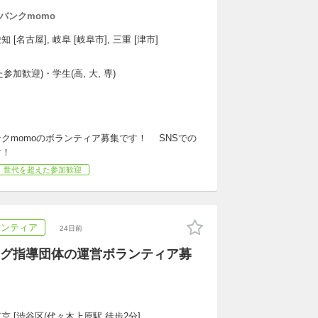
バンクmomo
 [名古屋], 岐阜 [岐阜市], 三重 [津市]
加歓迎)・学生(高, 大, 専)
momoのボランティア募集です！ SNSでの
す！
世代を超えた参加歓迎
ランティア
24日前
グ指導団体の運営ボランティア募
京 [渋谷区/代々木上原駅 徒歩2分]