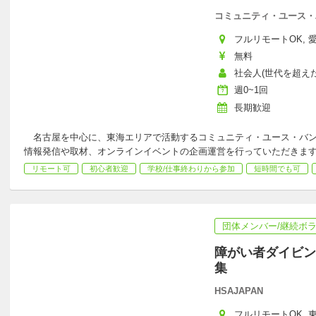
コミュニティ・ユース・
フルリモートOK, 愛知
無料
社会人(世代を超えた参
週0~1回
長期歓迎
名古屋を中心に、東海エリアで活動するコミュニティ・ユース・バンク
情報発信や取材、オンラインイベントの企画運営を行っていただきま
リモート可
初心者歓迎
学校/仕事終わりから参加
短時間でも可
団体メンバー/継続ボ
障がい者ダイビン
集
HSAJAPAN
フルリモートOK, 東