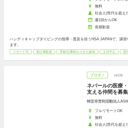
無料
社会人(世代を超えた
週1回からOK
長期歓迎
ハンディキャップダイビングの指導・普及を担うHSA JAPANで、
ます。
リモート可
初心者歓迎
学校/仕事終わりから参加
土日中心
世
プロボノ
18日前
ネパールの医療・
支える仲間を募集
特定非営利活動法人ASH
フルリモートOK
無料
社会人(世代を超え