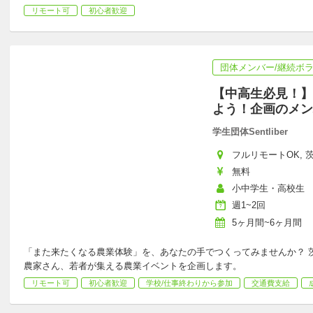
リモート可
初心者歓迎
団体メンバー/継続ボ
【中高生必見！】
よう！企画のメン
学生団体Sentliber
フルリモートOK, 茨
無料
小中学生・高校生
週1~2回
5ヶ月間~6ヶ月間
「また来たくなる農業体験」を、あなたの手でつくってみませんか？ 
農家さん、若者が集える農業イベントを企画します。
リモート可
初心者歓迎
学校/仕事終わりから参加
交通費支給