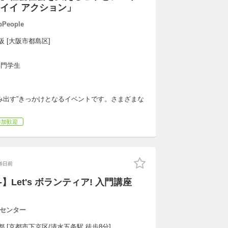
イイ アクション」
eople
阪 [大阪市都島区]
専門学生
み出す”きっかけとなるイベントです。さまざまな
！
参加歓迎
26日前
00-】Let's ボランティア! 入門講座
センター
都 [京都市下京区/清水五条駅 徒歩8分]