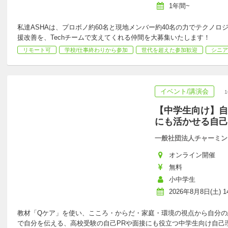
1年間~
私達ASHAは、プロボノ約60名と現地メンバー約40名の力でテクノ
援改善を、Techチームで支えてくれる仲間を大募集いたします！
リモート可
学校/仕事終わりから参加
世代を超えた参加歓迎
シニア
イベント/講演会
【中学生向け】自
にも活かせる自己
一般社団法人チャーミン
オンライン開催
無料
小中学生
2026年8月8日(土) 14
教材「Qケア」を使い、こころ・からだ・家庭・環境の視点から自分の
で自分を伝える、高校受験の自己PRや面接にも役立つ中学生向け自己