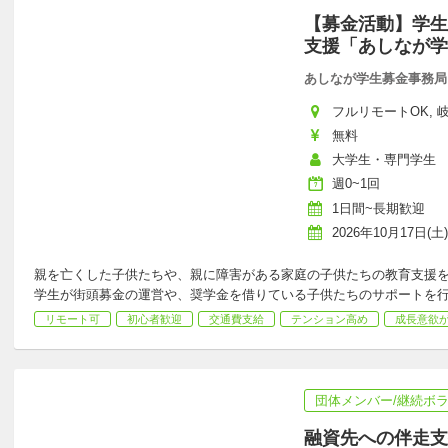
【募金活動】学生
支援「あしなが学
あしなが学生募金事務局
フルリモートOK, 岐阜
無料
大学生・専門学生
週0~1回
1日間~長期歓迎
2026年10月17日(土)
親を亡くした子供たちや、親に障害がある家庭の子供たちの教育支援
学生が街頭募金の運営や、奨学金を借りている子供たちのサポートを
リモート可
初心者歓迎
交通費支給
テンション高め
成長意欲
団体メンバー/継続ボ
融資先への伴走