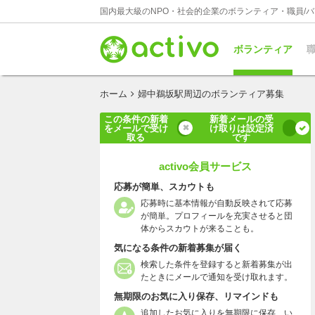
国内最大級のNPO・社会的企業のボランティア・職員/
ボランティア
職
ホーム
婦中鵜坂駅周辺のボランティア募集
この条件の新着
新着メールの受
をメールで受け
け取りは設定済
取る
です
activo会員サービス
応募が簡単、スカウトも
応募時に基本情報が自動反映されて応募
が簡単。プロフィールを充実させると団
体からスカウトが来ることも。
気になる条件の新着募集が届く
検索した条件を登録すると新着募集が出
たときにメールで通知を受け取れます。
無期限のお気に入り保存、リマインドも
追加したお気に入りを無期限に保存、い