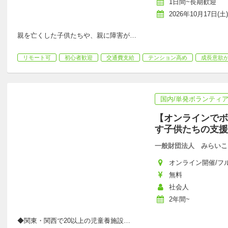
1日間~長期歓迎
2026年10月17日(土)
親を亡くした子供たちや、親に障害が
…
リモート可
初心者歓迎
交通費支給
テンション高め
成長意欲
国内/単発ボランティ
【オンラインでボ
す子供たちの支援
一般財団法人 みらいこ
オンライン開催/フルリモ
無料
社会人
2年間~
◆関東・関西で20以上の児童養施設
…