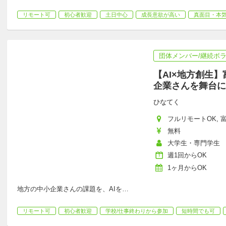
リモート可
初心者歓迎
土日中心
成長意欲が高い
真面目・本
団体メンバー/継続ボ
【AI×地方創生
企業さんを舞台に
ひなてく
フルリモートOK, 富
無料
大学生・専門学生
週1回からOK
1ヶ月からOK
地方の中小企業さんの課題を、AIを
…
リモート可
初心者歓迎
学校/仕事終わりから参加
短時間でも可