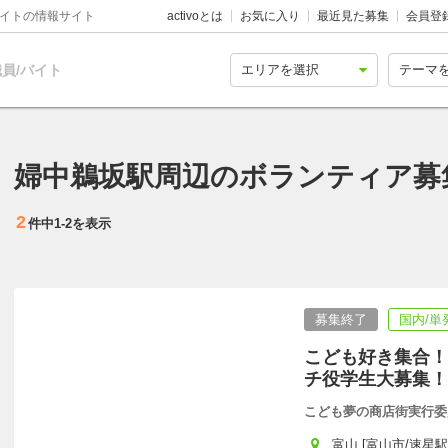
バイトの情報サイト
activoとは
お気に入り
最近見た募集
会員登
員/バイト
婦中鵜坂駅周辺のボランティア募
2
件中
1-2
を表示
募集終了
国内/単
こども好き集合！
チ役学生大募集！
こども夢の商店街実行委
富山 [富山市/速星駅