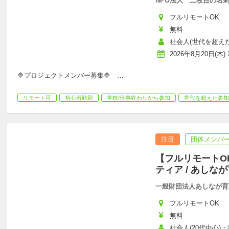
NPO法人 二枚目の名
フルリモートOK
無料
社会人(世代を超え
2026年8月20日(木) 2
🔷プロジェクトメンバー募集🔷
…
リモート可
初心者歓迎
学校/仕事終わりから参加
世代を超えた参加
注目
団体メンバー
【フルリモートO
ティア / あしな
一般財団法人あしなが育
フルリモートOK
無料
社会人(20代中心)・学