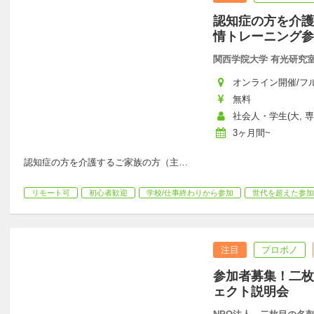
認知症の方を介護
情トレーニング参
関西学院大学 有光研究
オンライン開催/フ
無料
社会人・学生(大, 
3ヶ月間~
認知症の方を介護するご家族の方（主
…
リモート可
初心者歓迎
学校/仕事終わりから参加
世代を超えた参加
注目
プロボノ
参加者募集！二枚
ェクト説明会