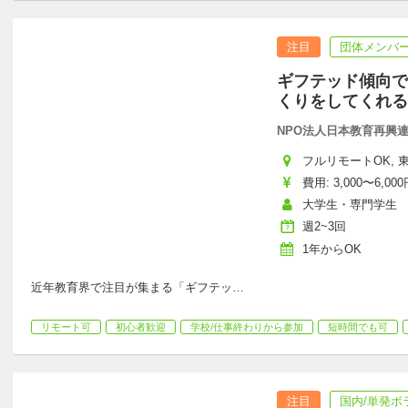
注目
団体メンバー
ギフテッド傾向で
くりをしてくれる
NPO法人日本教育再興連盟
フルリモートOK, 東
費用: 3,000〜6,000
大学生・専門学生
週2~3回
1年からOK
近年教育界で注目が集まる「ギフテッ
…
リモート可
初心者歓迎
学校/仕事終わりから参加
短時間でも可
注目
国内/単発ボ