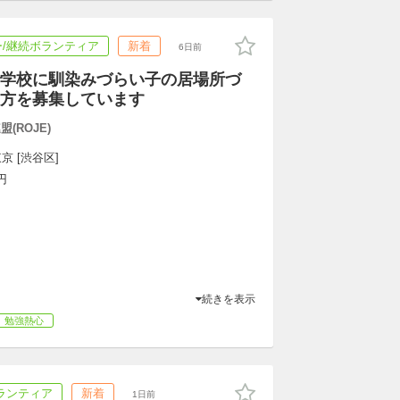
/継続ボランティア
新着
6日前
学校に馴染みづらい子の居場所づ
方を募集しています
(ROJE)
京 [渋谷区]
円
続きを表示
勉強熱心
ランティア
新着
1日前