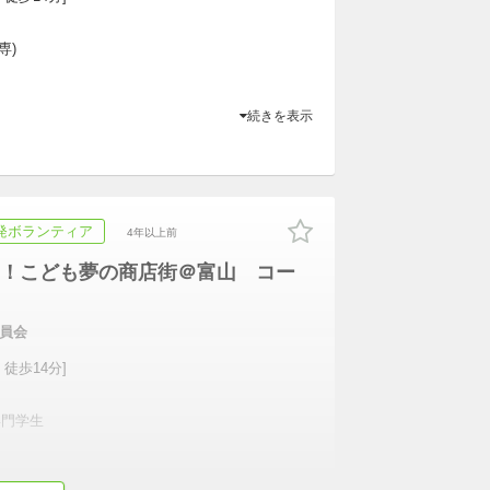
専)
続きを表示
発ボランティア
4年以上前
！こども夢の商店街＠富山 コー
員会
 徒歩14分]
専門学生
続きを表示