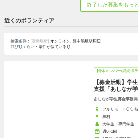
終了した募集をもっ
初心者歓迎
土日中心
近くのボランティア
検索条件：
[活動場所]
オンライン, 婦中鵜坂駅周辺
並び順：
近い・条件が似ている順
団体メンバー/継続ボ
【募金活動】学生
支援「あしなが学
あしなが学生募金事務局
フルリモートOK, 岐阜
無料
大学生・専門学生
週0~1回