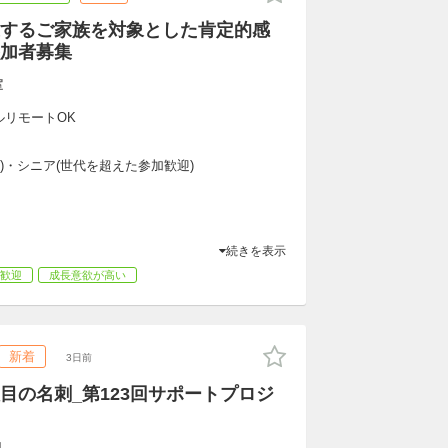
するご家族を対象とした肯定的感
加者募集
室
ルリモートOK
専)・シニア(世代を超えた参加歓迎)
続きを表示
歓迎
成長意欲が高い
新着
3日前
目の名刺_第123回サポートプロジ