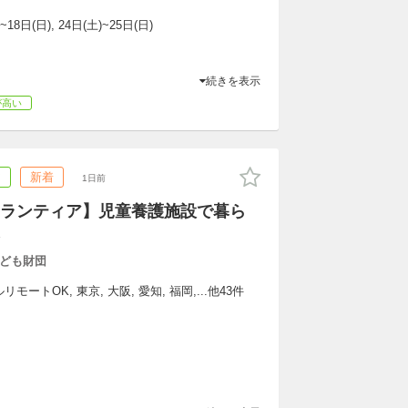
~18日(日), 24日(土)~25日(日)
続きを表示
が高い
ア
新着
1日前
ランティア】児童養護施設で暮ら
ども財団
ートOK, 東京, 大阪, 愛知, 福岡,...他43件