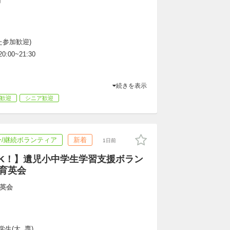
刺
た参加歓迎)
0:00~21:30
続きを表示
歓迎
シニア歓迎
/継続ボランティア
新着
1日前
K！】遺児小中学生学習支援ボラン
が育英会
英会
生(大, 専)