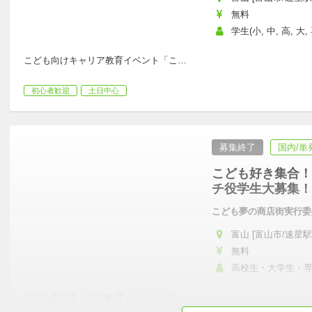
無料
学生(小, 中, 高, 大, 
こども向けキャリア教育イベント「こ
…
初心者歓迎
土日中心
募集終了
国内/単
こども好き集合！
チ役学生大募集！
こども夢の商店街実行委
富山 [富山市/速星駅
無料
高校生・大学生・
こども向けキャリア教育イベント「こ
…