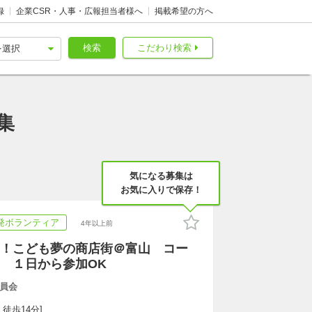
録
企業CSR・人事・広報担当者様へ
掲載希望の方へ
検索
こだわり検索
集
気になる募集は
お気に入りで保存！
発ボランティア
4年以上前
！こども夢の商店街＠富山 コー
 １日から参加OK
員会
 徒歩14分]