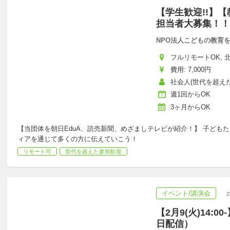
【学生歓迎!!】
担当者大募集！！
NPO法人こどもの教育
フルリモートOK, 北
費用: 7,000円
社会人(世代を超えた
週1回からOK
3ヶ月からOK
【当団体を朝日EduA、読売新聞、めざましテレビが紹介！】 子どもた
ィアを通じて多くの方に伝えていこう！
リモート可
世代を超えた参加歓迎
イベント/講演会
【2月9(火)14:0
日配信）