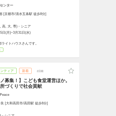
センター
 [京都市/清水五条駅 徒歩8分]
 高, 大, 専)・シニア
15日(月)~3月31日(水)
都ライトハウスさんです。
い
ランティア
新着
2日前
ノ募集！】こども食堂運営ほか。
所づくりで社会貢献
Peace
良 [大和高田市/高田駅 徒歩8分]
専)・シニア