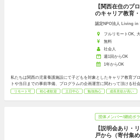
【関西在住のプロ
のキャリア教育・
認定NPO法人 Living in 
フルリモートOK, 大
無料
社会人
週1回からOK
1年からOK
私たちは関西の児童養護施設にて子どもを対象としたキャリア教育プロ
トや当日までの事前準備、プログラムの企画運営に関わって頂ける社
リモート可
初心者歓迎
土日中心
勉強熱心
成長意欲が高い
団体メンバー/継続ボ
【説明会あり・リ
戸から（寄付集め