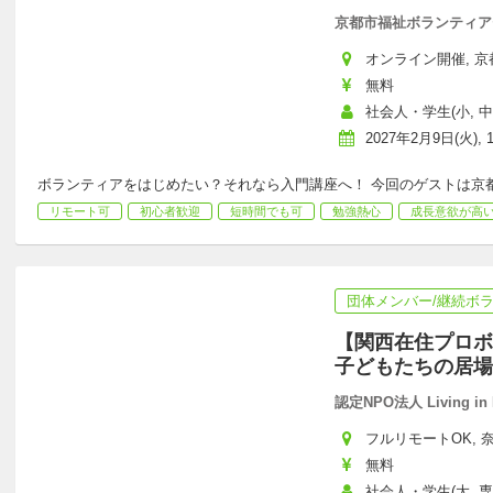
京都市福祉ボランティア
オンライン開催, 京都
無料
社会人・学生(小, 中,
2027年2月9日(火), 
ボランティアをはじめたい？それなら入門講座へ！ 今回のゲストは京
リモート可
初心者歓迎
短時間でも可
勉強熱心
成長意欲が高
団体メンバー/継続ボ
【関西在住プロボ
子どもたちの居場
認定NPO法人 Living in 
フルリモートOK, 奈
無料
社会人・学生(大, 