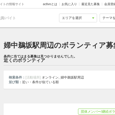
バイトの情報サイト
activoとは
お気に入り
最近見た募集
会員登
員/バイト
婦中鵜坂駅周辺のボランティア募集
条件に当てはまる募集は見つかりませんでした。
近くのボランティア
検索条件：
[活動場所]
オンライン, 婦中鵜坂駅周辺
並び順：
近い・条件が似ている順
団体メンバー/継続ボ