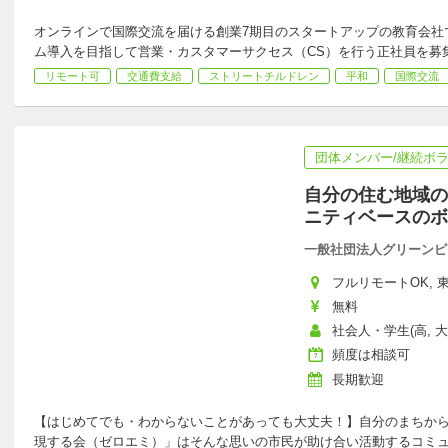
オンラインで国際交流を届ける創業7期目のスタートアップの教育会社
ム導入を目指して営業・カスタマーサクセス（CS）を行う正社員を募
リモート可
交通費支給
ストリートチルドレン
平和
国際交流
団体メンバー/継続ボ
自分の住む地域の
ニティベースのボ
一般社団法人グリーンピ
フルリモートOK, 東
無料
社会人・学生(高, 大
頻度は相談可
長期歓迎
【はじめてでも・わからないことがあっても大丈夫！】自分のまちか
現する会（ゼロエミ）」はそんな思いの市民が助け合い活動するコミ