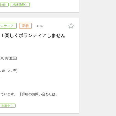
歓迎
地球温暖化
ランティア
新着
4日前
！楽しくボランティアしません
京 [杉並区]
高, 大, 専)
K
ています。 【詳細のお問い合わせは、
土日中心