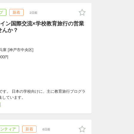
プ
新着
2日前
イン国際交流×学校教育旅行の営業
せんか？
兵庫 [神戸市中央区]
000円
です。 日本の学校向けに、主に教育旅行プログラ
集しています。
ランティア
新着
6日前