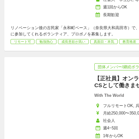
週1回からOK
長期歓迎
リノベーション後の古民家「永和町ベース」（奈良県大和高田市）で
に参加してくれるボランティア、プロボノを募集します。
リモート可
勉強熱心
成長意欲が高い
真面目・本気
教育格差
団体メンバー/継続ボ
【正社員】オンラ
CSとして働きま
With The World
フルリモートOK, 
月給250,000〜350,
社会人
週4~5回
1年からOK