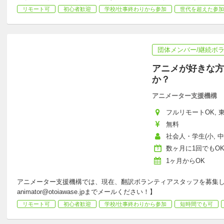
リモート可
初心者歓迎
学校/仕事終わりから参加
世代を超えた参加
団体メンバー/継続ボ
アニメが好きな方
か？
アニメーター支援機構
フルリモートOK, 東
無料
社会人・学生(小, 中, 
数ヶ月に1回でもO
1ヶ月からOK
アニメーター支援機構では、現在、翻訳ボランティアスタッフを募集し
animator@otoiawase.jp
までメールください！】
リモート可
初心者歓迎
学校/仕事終わりから参加
短時間でも可