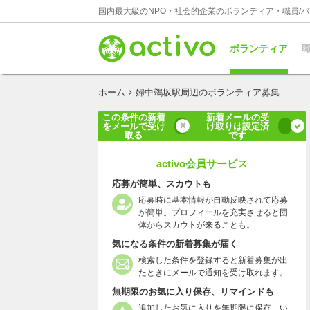
国内最大級のNPO・社会的企業のボランティア・職員/
ボランティア
職
ホーム
婦中鵜坂駅周辺のボランティア募集
この条件の新着
新着メールの受
をメールで受け
け取りは設定済
取る
です
activo会員サービス
応募が簡単、スカウトも
応募時に基本情報が自動反映されて応募
が簡単。プロフィールを充実させると団
体からスカウトが来ることも。
気になる条件の新着募集が届く
検索した条件を登録すると新着募集が出
たときにメールで通知を受け取れます。
無期限のお気に入り保存、リマインドも
追加したお気に入りを無期限に保存、い