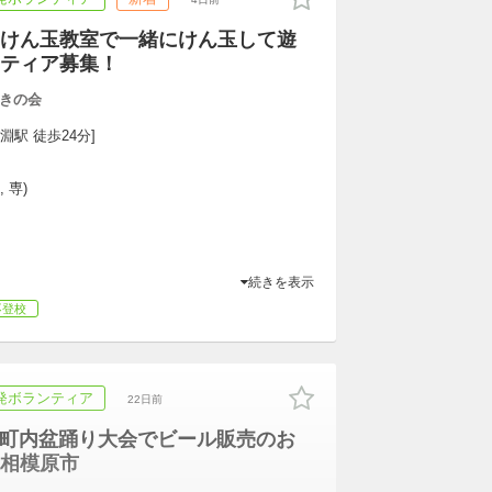
けん玉教室で一緒にけん玉して遊
ティア募集！
きの会
淵駅 徒歩24分]
 専)
続きを表示
不登校
発ボランティア
22日前
発！町内盆踊り大会でビール販売のお
相模原市