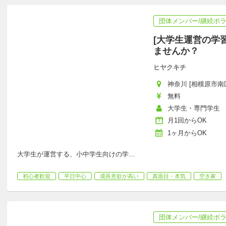
団体メンバー/継続ボ
[大学生運営の学
ませんか？
ヒヤクキチ
神奈川 [相模原市南区
無料
大学生・専門学生
月1回からOK
1ヶ月からOK
大学生が運営する、小中学生向けの学
…
初心者歓迎
平日中心
成長意欲が高い
真面目・本気
空き家
団体メンバー/継続ボ