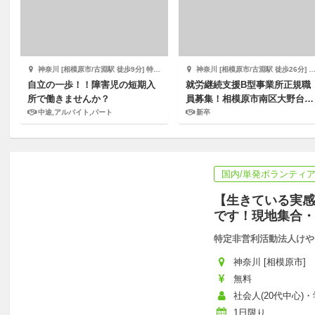
神奈川 [相模原市/古淵駅 徒歩9分] 特定非営利活動法人 日本福祉リレーションシップ協会
神奈川 [相模原市/古淵駅 徒歩26分] 特定非営利活動法人けやきの会
自立の一歩！！障害児の短期入
就労継続支援B型事業所正規職
所で働きませんか？
員募集！相模原市南区大野台で
創業30年の実績あり
中途,アルバイト,パート
新卒
国内/単発ボランティ
【生きている実感
です！現地集合・
特定非営利活動法人けや
神奈川 [相模原市]
無料
社会人(20代中心)・学
1日限り