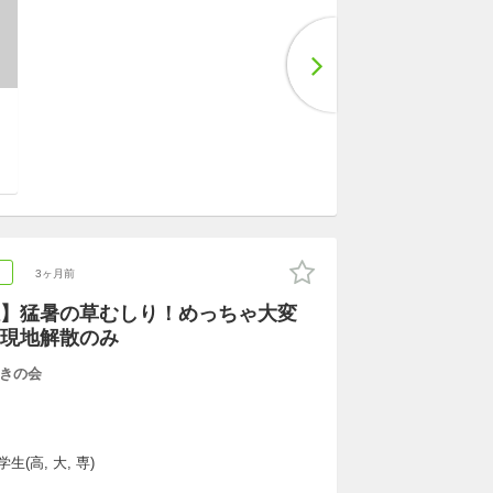
ア
3ヶ月前
】猛暑の草むしり！めっちゃ大変
現地解散のみ
きの会
生(高, 大, 専)