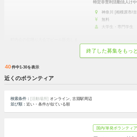
特定非営利活動法人けや
神奈川 [相模原市/古
無料
大学生・専門学生
町内会の盆踊り大会でビール販売しま
…
終了した募集をもっ
初心者歓迎
土日中心
マーケティング/SNS運用
高齢化社会
40
件中
1-30
を表示
近くのボランティア
検索条件：
[活動場所]
オンライン, 古淵駅周辺
並び順：
近い・条件が似ている順
国内/単発ボランティ