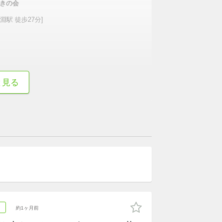
きの会
淵駅 徒歩27分]
続きを表示
と見る
ア
約1ヶ月前