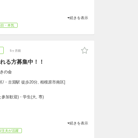
続きを表示
面目・本気
ア
5ヶ月前
れる方募集中！！
きの会
/・古淵駅 徒歩20分, 相模原市南区]
参加歓迎)・学生(大, 専)
続きを表示
/主夫が活躍