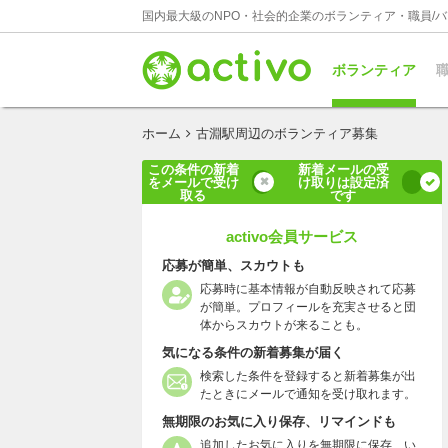
国内最大級のNPO・社会的企業のボランティア・職員/
ボランティア
職
ホーム
古淵駅周辺のボランティア募集
この条件の新着
新着メールの受
をメールで受け
け取りは設定済
取る
です
activo会員サービス
応募が簡単、スカウトも
応募時に基本情報が自動反映されて応募
が簡単。プロフィールを充実させると団
体からスカウトが来ることも。
気になる条件の新着募集が届く
検索した条件を登録すると新着募集が出
たときにメールで通知を受け取れます。
無期限のお気に入り保存、リマインドも
追加したお気に入りを無期限に保存、い