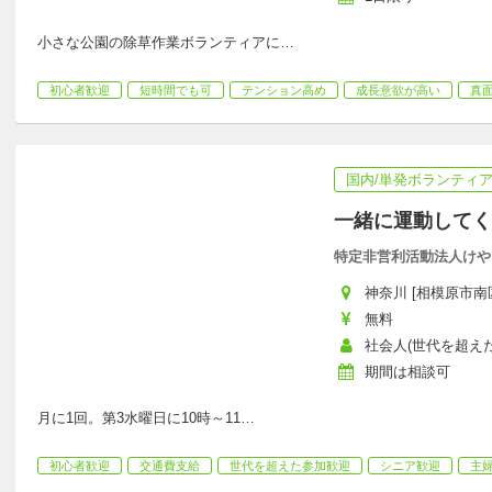
小さな公園の除草作業ボランティアに
…
初心者歓迎
短時間でも可
テンション高め
成長意欲が高い
真
国内/単発ボランティ
一緒に運動してく
特定非営利活動法人けや
神奈川 [相模原市南区
無料
社会人(世代を超えた
期間は相談可
月に1回。第3水曜日に10時～11
…
初心者歓迎
交通費支給
世代を超えた参加歓迎
シニア歓迎
主婦