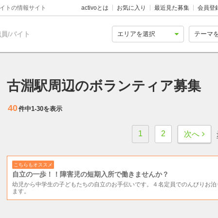
バイトの情報サイト
activoとは
お気に入り
最近見た募集
会員登
員/バイト
古淵駅周辺のボランティア募集
40
件中
1-30
を表示
1
2
次へ
こちらもオススメ
自立の一歩！！障害児の短期入所で働きませんか？
幼児から中学生の子どもたちの自立のお手伝いです。４名定員でのんびりお泊
ます。