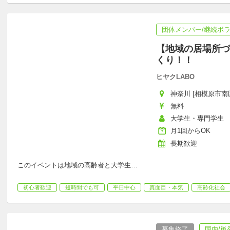
団体メンバー/継続ボ
【地域の居場所づ
くり！！
ヒヤクLABO
神奈川 [相模原市南区
無料
大学生・専門学生
月1回からOK
長期歓迎
このイベントは地域の高齢者と大学生
…
初心者歓迎
短時間でも可
平日中心
真面目・本気
高齢化社会
募集終了
国内/単