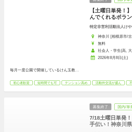
【土曜日単発！】
んでくれるボラン
特定非営利活動法人けや
神奈川 [相模原市/古
無料
社会人・学生(高, 大,
2026年8月8日(土)
毎月一度公園で開催しているけん玉教
…
初心者歓迎
短時間でも可
テンション高め
活動外交流が盛ん
募集終了
国内/単
7/18土曜日単
手伝い！神奈川県