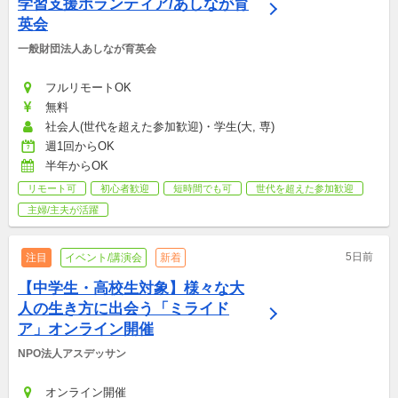
学習支援ボランティア/あしなが育
英会
一般財団法人あしなが育英会
フルリモートOK
無料
社会人(世代を超えた参加歓迎)・学生(大, 専)
週1回からOK
半年からOK
リモート可
初心者歓迎
短時間でも可
世代を超えた参加歓迎
主婦/主夫が活躍
5日前
注目
イベント/講演会
新着
【中学生・高校生対象】様々な大
人の生き方に出会う「ミライド
ア」オンライン開催
NPO法人アスデッサン
オンライン開催