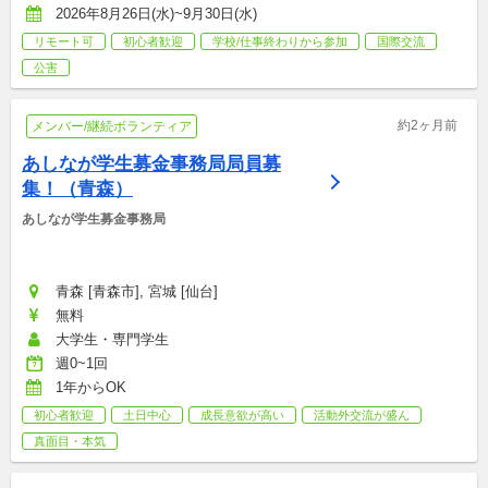
2026年8月26日(水)~9月30日(水)
リモート可
初心者歓迎
学校/仕事終わりから参加
国際交流
公害
約2ヶ月前
メンバー/継続ボランティア
あしなが学生募金事務局局員募
集！（青森）
あしなが学生募金事務局
青森 [青森市], 宮城 [仙台]
無料
大学生・専門学生
週0~1回
1年からOK
初心者歓迎
土日中心
成長意欲が高い
活動外交流が盛ん
真面目・本気