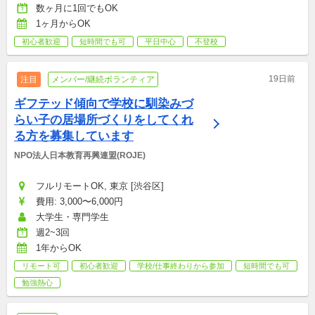
数ヶ月に1回でもOK
1ヶ月からOK
初心者歓迎
短時間でも可
平日中心
不登校
19日前
注目
メンバー/継続ボランティア
ギフテッド傾向で学校に馴染みづ
らい子の居場所づくりをしてくれ
る方を募集しています
NPO法人日本教育再興連盟(ROJE)
フルリモートOK, 東京 [渋谷区]
費用: 3,000〜6,000円
大学生・専門学生
週2~3回
1年からOK
リモート可
初心者歓迎
学校/仕事終わりから参加
短時間でも可
勉強熱心