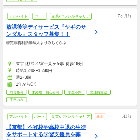
7ヶ月前
アルバイト
パート
副業/パラレルキャリア
放課後等デイサービス『ヤギのサ
ンダル』スタッフ募集！！
特定非営利活動法人よりみちくらぶ
東京 [杉並区/富士見ヶ丘駅 徒歩18分]
時給1,240〜1,280円
週2~3回
1年からOK
無資格可
未経験・初心者可
学歴不問
交通費支給
平日のみ
5日前
アルバイト
パート
副業/パラレルキャリア
新着
【京都】不登校や高校中退の生徒
をサポートする学習支援員を募