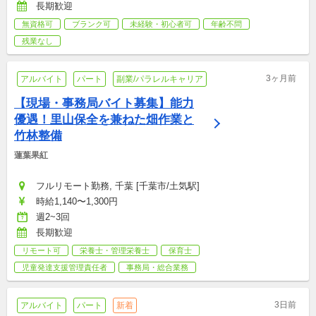
長期歓迎
無資格可
ブランク可
未経験・初心者可
年齢不問
残業なし
3ヶ月前
アルバイト
パート
副業/パラレルキャリア
【現場・事務局バイト募集】能力
優遇！里山保全を兼ねた畑作業と
竹林整備
蓮葉果紅
フルリモート勤務, 千葉 [千葉市/土気駅]
時給1,140〜1,300円
週2~3回
長期歓迎
リモート可
栄養士・管理栄養士
保育士
児童発達支援管理責任者
事務局・総合業務
3日前
アルバイト
パート
新着