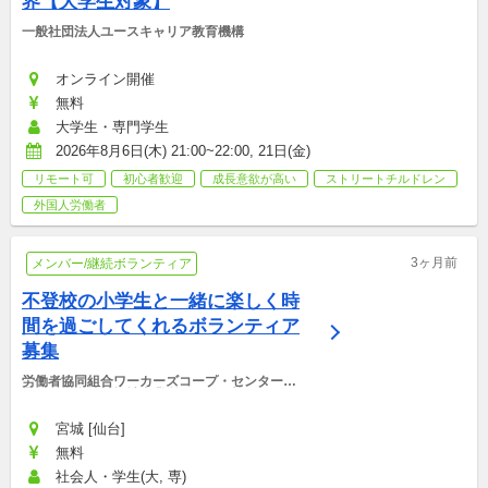
界【大学生対象】
一般社団法人ユースキャリア教育機構
オンライン開催
無料
大学生・専門学生
2026年8月6日(木) 21:00~22:00, 21日(金)
リモート可
初心者歓迎
成長意欲が高い
ストリートチルドレン
外国人労働者
3ヶ月前
メンバー/継続ボランティア
不登校の小学生と一緒に楽しく時
間を過ごしてくれるボランティア
募集
労働者協同組合ワーカーズコープ・センター事
業団　仙台地域福祉事業所けやきの杜みんなの
BASE
宮城 [仙台]
無料
社会人・学生(大, 専)