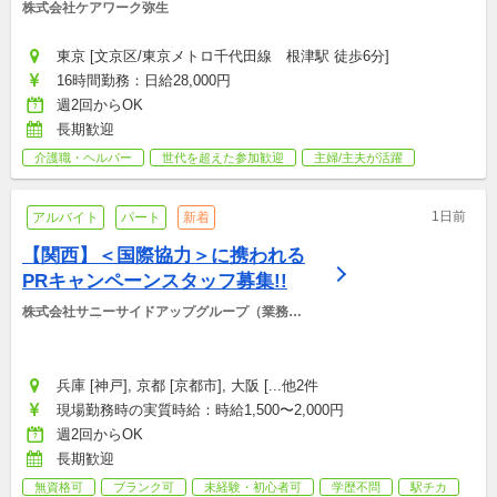
株式会社ケアワーク弥生
東京 [文京区/東京メトロ千代田線　根津駅 徒歩6分]
16時間勤務：日給28,000円
週2回からOK
長期歓迎
介護職・ヘルパー
世代を超えた参加歓迎
主婦/主夫が活躍
1日前
アルバイト
パート
新着
【関西】＜国際協力＞に携われる
PRキャンペーンスタッフ募集!!
株式会社サニーサイドアップグループ（業務運
営：株式会社グッドアンドカンパニー）
兵庫 [神戸], 京都 [京都市], 大阪 [...他2件
現場勤務時の実質時給：時給1,500〜2,000円
週2回からOK
長期歓迎
無資格可
ブランク可
未経験・初心者可
学歴不問
駅チカ