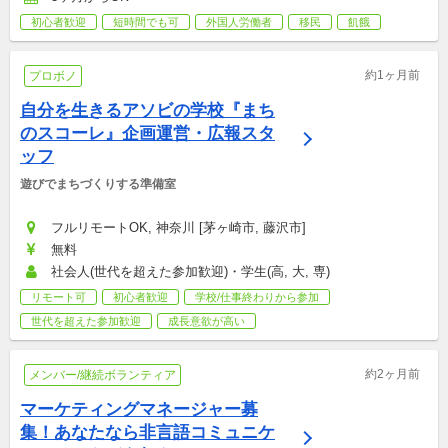
初心者歓迎
短時間でも可
外国人労働者
移民
飢餓
約1ヶ月前
プロボノ
自分を生きるアソビの学校『まち
のスコーレ』企画運営・広報スタ
ッフ
遊びでまちづくりする準備室
フルリモートOK, 神奈川 [茅ヶ崎市, 藤沢市]
無料
社会人(世代を超えた参加歓迎)・学生(高, 大, 専)
リモート可
初心者歓迎
学校/仕事終わりから参加
世代を超えた参加歓迎
成長意欲が高い
約2ヶ月前
メンバー/継続ボランティア
マーケティングマネージャー募
集！あなたなら非言語コミュニケ