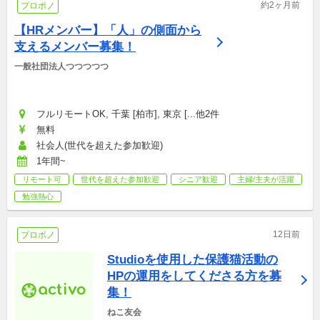
約2ヶ月前
プロボノ
【HRメンバー】「人」の側面から
支えるメンバー募集！
一般社団法人つつつつつ
フルリモートOK, 千葉 [柏市], 東京 [...他2件
無料
社会人(世代を超えた参加歓迎)
1年間~
リモート可
世代を超えた参加歓迎
シニア歓迎
主婦/主夫が活躍
勉強熱心
12日前
プロボノ
Studioを使用した保護猫活動の
HPの運用をしてくださる方を募
集！
ねこ友会