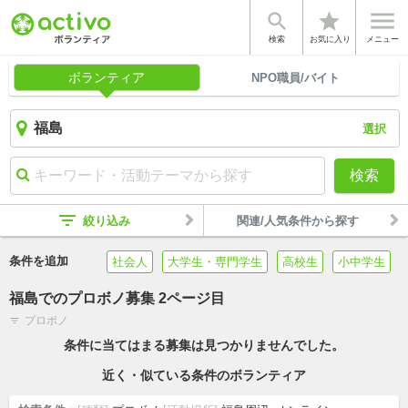


star
検索
お気に入り
メニュー
ボランティア
NPO職員/バイト
選択
検索
filter_list
絞り込み
関連/人気条件から探す
条件を追加
社会人
大学生・専門学生
高校生
小中学生
福島でのプロボノ募集 2ページ目
プロボノ
filter_list
条件に当てはまる募集は見つかりませんでした。
近く・似ている条件のボランティア