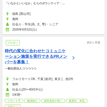
「いなかといいなか」むらのボランティア・マ
ッチング支援事務局
福島 [郡山市]
無料
社会人・学生(高, 大, 専)・シニア
2026年9月5日(土)
約2ヶ月前
プロボノ
時代の変化に合わせたコミュニケ
ーション施策を実行できるPRメン
バーを募集！
一般社団法人つつつつつ
フルリモートOK, 千葉 [柏市], 東京 [...他2件
無料
社会人(20〜40代中心)
1年間~
リモート可
勉強熱心
成長意欲が高い
真面目・本気
デザイン