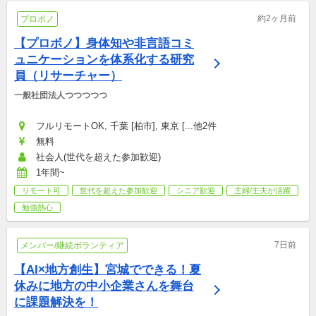
約2ヶ月前
プロボノ
【プロボノ】身体知や非言語コミ
ュニケーションを体系化する研究
員（リサーチャー）
一般社団法人つつつつつ
フルリモートOK, 千葉 [柏市], 東京 [...他2件
無料
社会人(世代を超えた参加歓迎)
1年間~
リモート可
世代を超えた参加歓迎
シニア歓迎
主婦/主夫が活躍
勉強熱心
7日前
メンバー/継続ボランティア
【AI×地方創生】宮城でできる！夏
休みに地方の中小企業さんを舞台
に課題解決を！