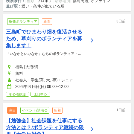
検索条件：
[種類]
プロボノ
[活動場所]
福島周辺, オンライン
並び順：
近い・条件が似ている順
3日前
単発ボランティア
新着
三島町でひまわり畑を復活させる
ため、草刈りのボランティアを募
集します！
「いなかといいなか」むらのボランティア・マ
ッチング支援事務局
福島 [大沼郡]
無料
社会人・学生(高, 大, 専)・シニア
2026年9月6日(日) 09:00~12:00
初心者歓迎
土日中心
1日前
注目
イベント/講演会
新着
【勉強会】社会課題を仕事にする
方法とは？/ボランティア継続の限