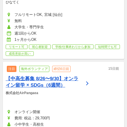
ひなてく
フルリモートOK, 宮城 [仙台]
無料
大学生・専門学生
週1回からOK
1ヶ月からOK
リモート可
初心者歓迎
学校/仕事終わりから参加
短時間でも可
成長意欲が高い
15日前
注目
海外ボランティア
締切6日前
【中高生募集 8/26〜9/30】オンラ
イン留学 × SDGs（6週間）
株式会社AirPangaea
オンライン開催
費用: 税込：29,700円
小中学生・高校生