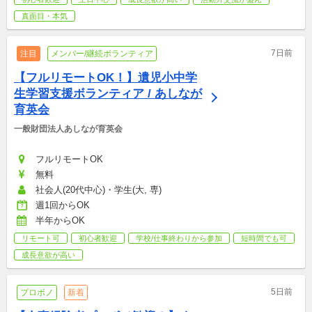
真面目・本気
7日前
注目
メンバー/継続ボランティア
【フルリモートOK！】遺児小中学
生学習支援ボランティア / あしなが
育英会
一般財団法人あしなが育英会
フルリモートOK
無料
社会人(20代中心)・学生(大, 専)
週1回からOK
半年からOK
リモート可
初心者歓迎
学校/仕事終わりから参加
短時間でも可
成長意欲が高い
5日前
プロボノ
新着