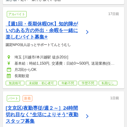
17日前
アルバイト
【週1回・長期休暇OK】知的障が
いのある方の外出・余暇を一緒に
楽しむバイト募集⭐
認定NPO法人ほっとサポートてんとうむし
埼玉 [川越市/本川越駅 徒歩20分]
基本給：時給1,150円, 交通費：日給0〜500円, 送迎業務(任
意）：時給50円
月2回からOK
長期歓迎
無資格可
未経験・初心者可
年齢不問
学歴不問
転勤なし
1日前
パート
新着
[文京区/夜勤専従/週２～］24時間
切れ目なく”生活によりそう”夜勤
スタッフ募集