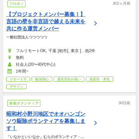
約2ヶ月前
プロボノ
【プロジェクトメンバー募集！】
言語の壁を非言語で越える未来を
共に作る運営メンバー
一般社団法人つつつつつ
フルリモートOK, 千葉 [柏市], 東京 [...他2件
無料
社会人(20〜40代中心)
1年間~
リモート可
勉強熱心
成長意欲が高い
真面目・本気
デザイン
30日前
単発ボランティア
昭和村小野川地区でオオハンゴン
ソウ駆除ボランティアを募集しま
す！
「いなかといいなか」むらのボランティア・マ