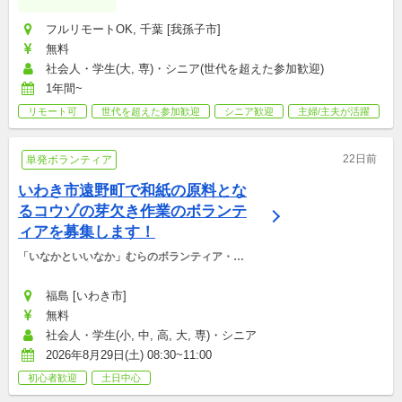
フルリモートOK, 千葉 [我孫子市]
無料
社会人・学生(大, 専)・シニア(世代を超えた参加歓迎)
1年間~
リモート可
世代を超えた参加歓迎
シニア歓迎
主婦/主夫が活躍
22日前
単発ボランティア
いわき市遠野町で和紙の原料とな
るコウゾの芽欠き作業のボランテ
ィアを募集します！
「いなかといいなか」むらのボランティア・マ
ッチング支援事務局
福島 [いわき市]
無料
社会人・学生(小, 中, 高, 大, 専)・シニア
2026年8月29日(土) 08:30~11:00
初心者歓迎
土日中心