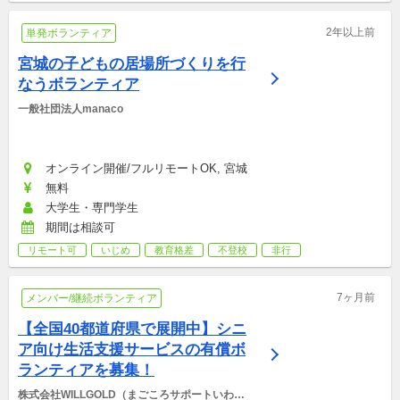
2年以上前
単発ボランティア
宮城の子どもの居場所づくりを行
なうボランティア
一般社団法人manaco
オンライン開催/フルリモートOK, 宮城
無料
大学生・専門学生
期間は相談可
リモート可
いじめ
教育格差
不登校
非行
7ヶ月前
メンバー/継続ボランティア
【全国40都道府県で展開中】シニ
ア向け生活支援サービスの有償ボ
ランティアを募集！
株式会社WILLGOLD（まごころサポートいわき