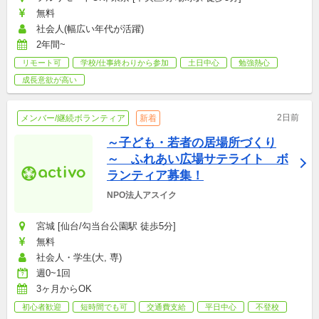
無料
社会人(幅広い年代が活躍)
2年間~
リモート可
学校/仕事終わりから参加
土日中心
勉強熱心
成長意欲が高い
2日前
メンバー/継続ボランティア
新着
～子ども・若者の居場所づくり
～　ふれあい広場サテライト　ボ
ランティア募集！
NPO法人アスイク
宮城 [仙台/勾当台公園駅 徒歩5分]
無料
社会人・学生(大, 専)
週0~1回
3ヶ月からOK
初心者歓迎
短時間でも可
交通費支給
平日中心
不登校