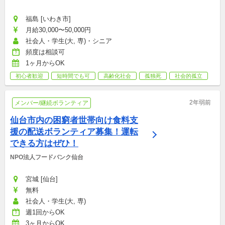
あしび店）
福島 [いわき市]
月給30,000〜50,000円
社会人・学生(大, 専)・シニア
頻度は相談可
1ヶ月からOK
初心者歓迎
短時間でも可
高齢化社会
孤独死
社会的孤立
2年弱前
メンバー/継続ボランティア
仙台市内の困窮者世帯向け食料支
援の配送ボランティア募集！運転
できる方はぜひ！
NPO法人フードバンク仙台
宮城 [仙台]
無料
社会人・学生(大, 専)
週1回からOK
3ヶ月からOK