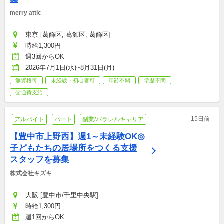
merry attic
東京 [葛飾区, 葛飾区, 葛飾区]
時給1,300円
週3回からOK
2026年7月1日(水)~8月31日(月)
無資格可
未経験・初心者可
年齢不問
学歴不問
交通費支給
15日前
アルバイト
パート
副業/パラレルキャリア
【豊中市上野西】週1～未経験OK◎
子どもたちの居場所をつくる支援
スタッフを募集
株式会社キズキ
大阪 [豊中市/千里中央駅]
時給1,300円
週1回からOK