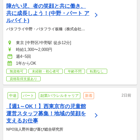
障がい児、者の笑顔と共に働き、
共に成長しよう！(中野・パート ア
ルバイト)
バタフライ中野・バタフライ板橋（株式会社
BCS)
東京 [中野区/中野駅 徒歩12分]
時給1,300〜2,000円
週4~5回
1年からOK
無資格可
未経験・初心者可
年齢不問
転勤なし
資格取得支援あり
2日前
中途
パート
副業/パラレルキャリア
新着
【週1～OK！】西東京市の児童館
運営スタッフ募集！地域の笑顔を
支えるお仕事
NPO法人野外遊び喜び総合研究所