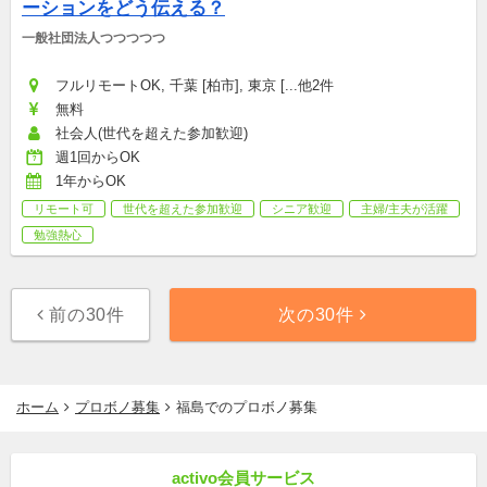
ーションをどう伝える？
一般社団法人つつつつつ
フルリモートOK, 千葉 [柏市], 東京 [...他2件
無料
社会人(世代を超えた参加歓迎)
週1回からOK
1年からOK
リモート可
世代を超えた参加歓迎
シニア歓迎
主婦/主夫が活躍
勉強熱心
前の30件
次の30件
ホーム
プロボノ募集
福島でのプロボノ募集
activo会員サービス