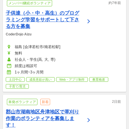
約7年前
メンバー/継続ボランティア
子供達（小・中・高生）のプログ
ラミング学習をサポートして下さ
る方を募集
CoderDojo Aizu
福島 [会津若松市/南若松駅]
無料
社会人・学生(高, 大, 専)
頻度は相談可
1ヶ月間~3ヶ月間
土日中心
成長意欲が高い
Web・アプリ制作
教育格差
子育て/育児
2日前
単発ボランティア
新着
郡山市湖南地区舟津地区で草刈り
作業のボランティアを募集しま
す！