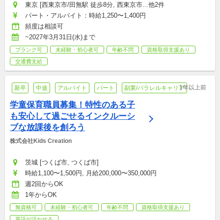
東京 [西東京市/田無駅 徒歩8分, 西東京市...他2件
パート・アルバイト：時給1,250〜1,400円
頻度は相談可
~2027年3月31日(水)まで
ブランク可
未経験・初心者可
年齢不問
資格取得支援あり
交通費支給
1年以上前
新卒
中途
アルバイト
パート
副業/パラレルキャリア
学童保育職員募集！特性のある子
も安心して過ごせるインクルーシ
ブな放課後を創ろう
株式会社Kids Creation 
茨城 [つくば市, つくば市]
時給1,100〜1,500円, 月給200,000〜350,000円
週2回からOK
1年からOK
無資格可
未経験・初心者可
年齢不問
資格取得支援あり
英語が活かせる