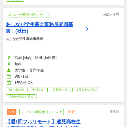
約2ヶ月前
メンバー/継続ボランティア
あしなが学生募金事務局局員募
集！(秋田)
あしなが学生募金事務局
宮城 [仙台], 秋田 [秋田市]
無料
大学生・専門学生
週0~1回
1年からOK
初心者歓迎
土日中心
交通費支給
成長意欲が高い
活動外交流が盛ん
6日前
注目
メンバー/継続ボランティア
新着
【週1回フルリモート】遺児高校生