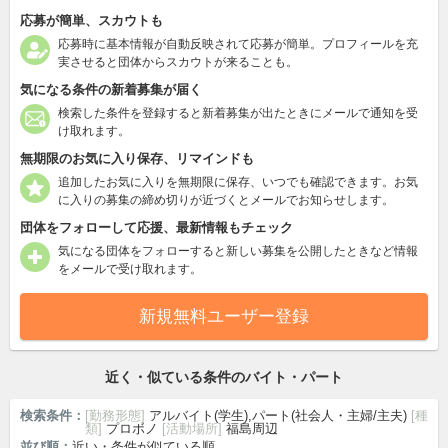
応募が簡単、スカウトも
応募時に基本情報が自動反映されて応募が簡単。プロフィールを充
実させると団体からスカウトが来ることも。
気になる条件の新着募集が届く
検索した条件を登録すると新着募集が出たときにメールで通知を受
け取れます。
無期限のお気に入り保存、リマインドも
追加したお気に入りを無期限に保存、いつでも確認できます。お気
に入りの募集の締め切りが近づくとメールでお知らせします。
団体をフォローして応援、最新情報もチェック
気になる団体をフォローすると新しい募集を公開したときなど情報
をメールで受け取れます。
新規無料ユーザー登録
近く・似ている条件のバイト・パート
検索条件：
[勤務形態]
アルバイト(学生),パート(社会人・主婦/主夫)
[種
類]
プロボノ
[活動場所]
福島周辺
並び順：
近い・条件が似ている順