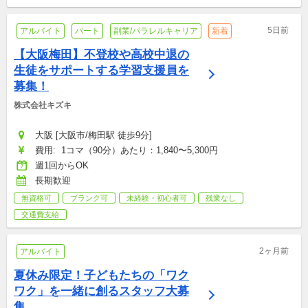
5日前
アルバイト
パート
副業/パラレルキャリア
新着
【大阪梅田】不登校や高校中退の
生徒をサポートする学習支援員を
募集！
株式会社キズキ
大阪 [大阪市/梅田駅 徒歩9分]
費用:  1コマ（90分）あたり：1,840〜5,300円
週1回からOK
長期歓迎
無資格可
ブランク可
未経験・初心者可
残業なし
交通費支給
2ヶ月前
アルバイト
夏休み限定！子どもたちの「ワク
ワク」を一緒に創るスタッフ大募
集