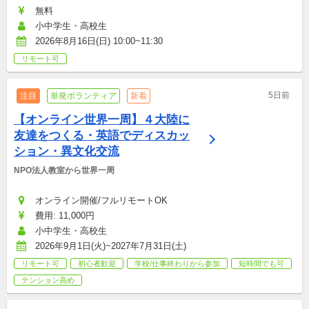
無料
小中学生・高校生
2026年8月16日(日) 10:00~11:30
リモート可
5日前
注目
単発ボランティア
新着
【オンライン世界一周】４大陸に
友達をつくる・英語でディスカッ
ション・異文化交流
NPO法人教室から世界一周
オンライン開催/フルリモートOK
費用: 11,000円
小中学生・高校生
2026年9月1日(火)~2027年7月31日(土)
リモート可
初心者歓迎
学校/仕事終わりから参加
短時間でも可
テンション高め