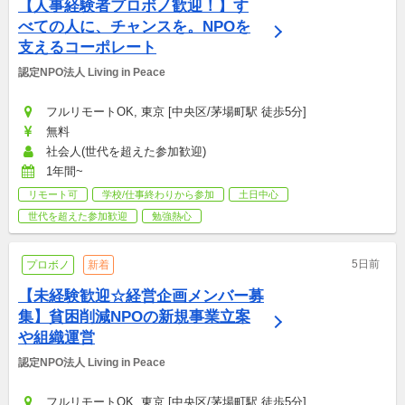
【人事経験者プロボノ歓迎！】す
べての人に、チャンスを。NPOを
支えるコーポレート
認定NPO法人 Living in Peace
フルリモートOK, 東京 [中央区/茅場町駅 徒歩5分]
無料
社会人(世代を超えた参加歓迎)
1年間~
リモート可
学校/仕事終わりから参加
土日中心
世代を超えた参加歓迎
勉強熱心
5日前
プロボノ
新着
【未経験歓迎☆経営企画メンバー募
集】貧困削減NPOの新規事業立案
や組織運営
認定NPO法人 Living in Peace
フルリモートOK, 東京 [中央区/茅場町駅 徒歩5分]