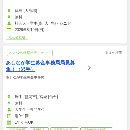
ッチング支援事務局
福島 [大沼郡]
無料
社会人・学生(高, 大, 専)・シニア
2026年8月9日(日)
初心者歓迎
約2ヶ月前
メンバー/継続ボランティア
あしなが学生募金事務局局員募
集！（岩手）
あしなが学生募金事務局
岩手 [盛岡市], 宮城 [仙台]
無料
大学生・専門学生
週0~1回
1年からOK
初心者歓迎
土日中心
成長意欲が高い
活動外交流が盛ん