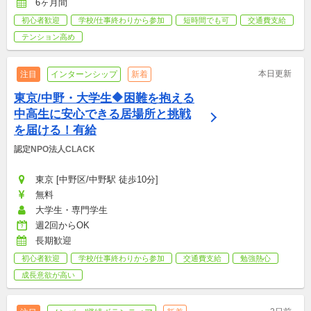
6ヶ月間
初心者歓迎
学校/仕事終わりから参加
短時間でも可
交通費支給
テンション高め
本日更新
注目
インターンシップ
新着
東京/中野・大学生🔶困難を抱える
中高生に安心できる居場所と挑戦
を届ける！有給
認定NPO法人CLACK
東京 [中野区/中野駅 徒歩10分]
無料
大学生・専門学生
週2回からOK
長期歓迎
初心者歓迎
学校/仕事終わりから参加
交通費支給
勉強熱心
成長意欲が高い