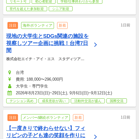
リモート可
初心者歓迎
学校/仕事終わりから参加
世代を超えた参加歓迎
シニア歓迎
1日前
注目
海外ボランティア
新着
現地の大学生とSDGs関連の施設を
視察しツアー企画に挑戦！台湾7日
間
株式会社エイチ・アイ・エス　スタディツアー
デスク
台湾
費用: 188,000〜296,000円
大学生・専門学生
2026年8月23日(日)~29日(土), 9月6日(日)~9月12日(土)
テンション高め
成長意欲が高い
活動外交流が盛ん
国際交流
1日前
注目
メンバー/継続ボランティア
新着
【一度きりで終わらせない】フィ
リピンの子ども達の笑顔を作りに