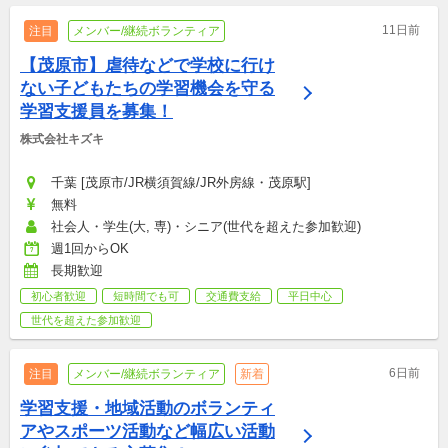
11日前
注目
メンバー/継続ボランティア
【茂原市】虐待などで学校に行け
ない子どもたちの学習機会を守る
学習支援員を募集！
株式会社キズキ
千葉 [茂原市/JR横須賀線/JR外房線・茂原駅]
無料
社会人・学生(大, 専)・シニア(世代を超えた参加歓迎)
週1回からOK
長期歓迎
初心者歓迎
短時間でも可
交通費支給
平日中心
世代を超えた参加歓迎
6日前
注目
メンバー/継続ボランティア
新着
学習支援・地域活動のボランティ
アやスポーツ活動など幅広い活動