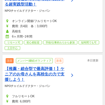
る超実践型活動！
NPOチャイルドドクター・ジャパン
オンライン開催/フルリモートOK
費用: 月4回　各：3,000円
高校生
6ヶ月間~1年間
リモート可
初心者歓迎
学校/仕事終わりから参加
短時間でも可
土日中心
本日更新
注目
メンバー/継続ボランティア
新着
【推薦・総合型で最高評価！】ケ
ニアのお母さんを高校生の力で支
援しよう！
NPOチャイルドドクター・ジャパン
フルリモートOK
費用: 6,000円