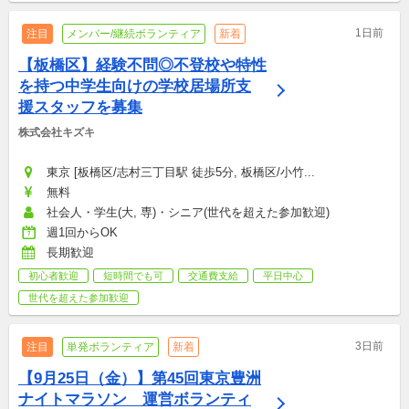
1日前
注目
メンバー/継続ボランティア
新着
【板橋区】経験不問◎不登校や特性
を持つ中学生向けの学校居場所支
援スタッフを募集
株式会社キズキ
東京 [板橋区/志村三丁目駅 徒歩5分, 板橋区/小竹...
無料
社会人・学生(大, 専)・シニア(世代を超えた参加歓迎)
週1回からOK
長期歓迎
初心者歓迎
短時間でも可
交通費支給
平日中心
世代を超えた参加歓迎
3日前
注目
単発ボランティア
新着
【9月25日（金）】第45回東京豊洲
ナイトマラソン　運営ボランティ