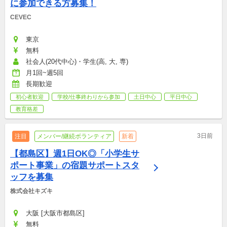
に参加できる方募集！
CEVEC
東京
無料
社会人(20代中心)・学生(高, 大, 専)
月1回~週5回
長期歓迎
初心者歓迎
学校/仕事終わりから参加
土日中心
平日中心
教育格差
3日前
注目
メンバー/継続ボランティア
新着
【都島区】週1日OK◎「小学生サ
ポート事業」の宿題サポートスタ
ッフを募集
株式会社キズキ
大阪 [大阪市都島区]
無料