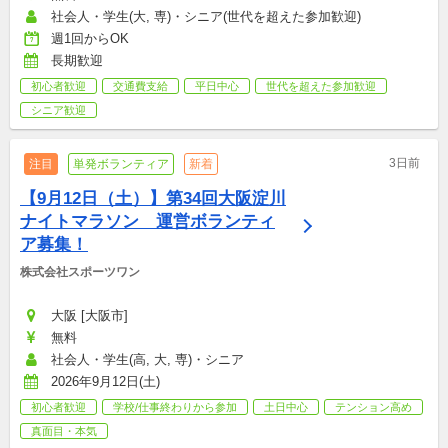
社会人・学生(大, 専)・シニア(世代を超えた参加歓迎)
週1回からOK
長期歓迎
初心者歓迎
交通費支給
平日中心
世代を超えた参加歓迎
シニア歓迎
3日前
注目
単発ボランティア
新着
【9月12日（土）】第34回大阪淀川
ナイトマラソン　運営ボランティ
ア募集！
株式会社スポーツワン
大阪 [大阪市]
無料
社会人・学生(高, 大, 専)・シニア
2026年9月12日(土)
初心者歓迎
学校/仕事終わりから参加
土日中心
テンション高め
真面目・本気