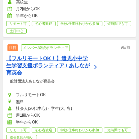
高校生
月2回からOK
半年からOK
リモート可
初心者歓迎
学校/仕事終わりから参加
短時間でも可
土日中心
9日前
注目
メンバー/継続ボランティア
【フルリモートOK！】遺児小中学
生学習支援ボランティア / あしなが
育英会
一般財団法人あしなが育英会
フルリモートOK
無料
社会人(20代中心)・学生(大, 専)
週1回からOK
半年からOK
リモート可
初心者歓迎
学校/仕事終わりから参加
短時間でも可
成長意欲が高い