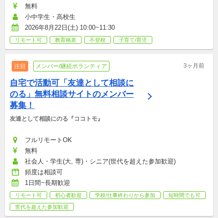
無料
小中学生・高校生
2026年8月22日(土) 10:00~11:30
リモート可
教育格差
不登校
子育て/育児
3ヶ月前
注目
メンバー/継続ボランティア
自宅で活動可「友達として相談に
のる」無料相談サイトのメンバー
募集！
友達として相談にのる『ココトモ』
フルリモートOK
無料
社会人・学生(大, 専)・シニア(世代を超えた参加歓迎)
頻度は相談可
1日間~長期歓迎
リモート可
初心者歓迎
学校/仕事終わりから参加
短時間でも可
世代を超えた参加歓迎