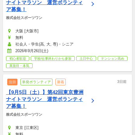
ナイトマラソン　運営ボランティ
ア募集！
株式会社スポーツワン
大阪 [大阪市]
無料
社会人・学生(高, 大, 専)・シニア
2026年9月26日(土)
初心者歓迎
学校/仕事終わりから参加
土日中心
テンション高め
真面目・本気
3日前
注目
単発ボランティア
新着
【9月5日（土）】第42回東京豊洲
ナイトマラソン　運営ボランティ
ア募集！
株式会社スポーツワン
東京 [江東区]
無料