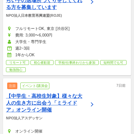
らい子の居場所づくりをしてくれ
る方を募集しています
NPO法人日本教育再興連盟(ROJE)
フルリモートOK, 東京 [渋谷区]
費用: 3,000〜6,000円
大学生・専門学生
週2~3回
1年からOK
リモート可
初心者歓迎
学校/仕事終わりから参加
短時間でも可
勉強熱心
7日前
注目
イベント/講演会
【中学生・高校生対象】様々な大
人の生き方に出会う「ミライド
ア」オンライン開催
NPO法人アスデッサン
オンライン開催