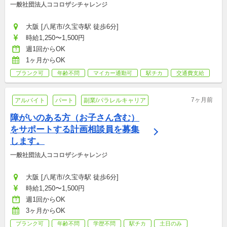
一般社団法人ココロザシチャレンジ
大阪 [八尾市/久宝寺駅 徒歩6分]
時給1,250〜1,500円
週1回からOK
1ヶ月からOK
ブランク可
年齢不問
マイカー通勤可
駅チカ
交通費支給
7ヶ月前
アルバイト
パート
副業/パラレルキャリア
障がいのある方（お子さん含む）
をサポートする計画相談員を募集
します。
一般社団法人ココロザシチャレンジ
大阪 [八尾市/久宝寺駅 徒歩6分]
時給1,250〜1,500円
週1回からOK
3ヶ月からOK
ブランク可
年齢不問
学歴不問
駅チカ
土日のみ