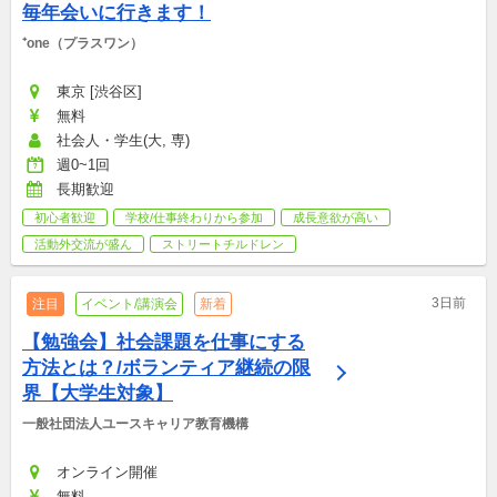
毎年会いに行きます！
⁺one（プラスワン）
東京 [渋谷区]
無料
社会人・学生(大, 専)
週0~1回
長期歓迎
初心者歓迎
学校/仕事終わりから参加
成長意欲が高い
活動外交流が盛ん
ストリートチルドレン
3日前
注目
イベント/講演会
新着
【勉強会】社会課題を仕事にする
方法とは？/ボランティア継続の限
界【大学生対象】
一般社団法人ユースキャリア教育機構
オンライン開催
無料