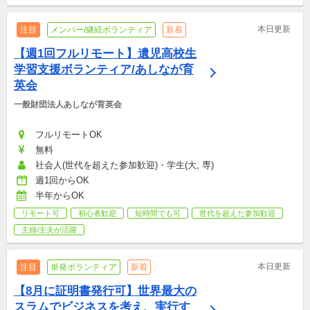
本日更新
注目
メンバー/継続ボランティア
新着
【週1回フルリモート】遺児高校生
学習支援ボランティア/あしなが育
英会
一般財団法人あしなが育英会
フルリモートOK
無料
社会人(世代を超えた参加歓迎)・学生(大, 専)
週1回からOK
半年からOK
リモート可
初心者歓迎
短時間でも可
世代を超えた参加歓迎
主婦/主夫が活躍
本日更新
注目
単発ボランティア
新着
【8月に証明書発行可】世界最大の
スラムでビジネスを考え、実行す