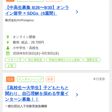
【中高生募集 8/26〜9/30】オンラ
イン留学 × SDGs（6週間）
株式会社AirPangaea
オンライン開催
費用: 税込：29,700円
小中学生・高校生
2026年8月26日(水)~9月30日(水)
リモート可
初心者歓迎
学校/仕事終わりから参加
国際交流
公害
本日更新
注目
インターンシップ
新着
【高校生〜大学生】子どもたちと
関わり、自己理解を深める学童イ
ンターン募集！！
一般社団法人子供教育創造機構