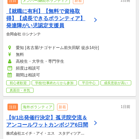
2日前
注目
メンバー/継続ボランティア
新着
【就職に有利】【無料で資格取
得】【成長できるボランティア】
発達障がい児認定支援員
合同会社 ロシナンテ
愛知 [名古屋/ナゴヤドーム前矢田駅 徒歩14分]
無料
高校生・大学生・専門学生
頻度は相談可
期間は相談可
初心者歓迎
学校/仕事終わりから参加
平日中心
成長意欲が高い
真面目・本気
1日前
注目
海外ボランティア
新着
【9/1出発催行決定】孤児院交流＆
アンコールワットカンボジア6日間
株式会社エイチ・アイ・エス　スタディツアー
デスク