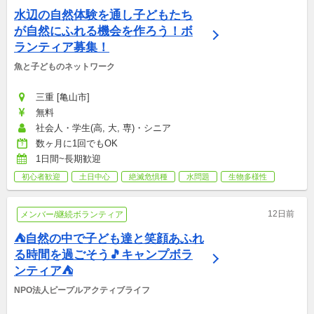
水辺の自然体験を通し子どもたち
が自然にふれる機会を作ろう！ボ
ランティア募集！
魚と子どものネットワーク
三重 [亀山市]
無料
社会人・学生(高, 大, 専)・シニア
数ヶ月に1回でもOK
1日間~長期歓迎
初心者歓迎
土日中心
絶滅危惧種
水問題
生物多様性
12日前
メンバー/継続ボランティア
⛺自然の中で子ども達と笑顔あふれ
る時間を過ごそう🎵キャンプボラ
ンティア⛺
NPO法人ピープルアクティブライフ