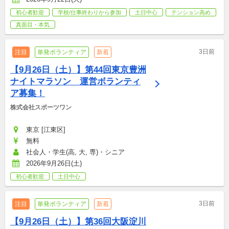
初心者歓迎
学校/仕事終わりから参加
土日中心
テンション高め
真面目・本気
3日前
注目
単発ボランティア
新着
【9月26日（土）】第44回東京豊洲
ナイトマラソン　運営ボランティ
ア募集！
株式会社スポーツワン
東京 [江東区]
無料
社会人・学生(高, 大, 専)・シニア
2026年9月26日(土)
初心者歓迎
土日中心
3日前
注目
単発ボランティア
新着
【9月26日（土）】第36回大阪淀川