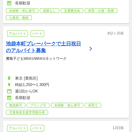
長期歓迎
未経験・初心者可
残業なし
交通費支給
保育・介護・医療
公務員・教師
約2ヶ月前
アルバイト
パート
池袋本町プレーパークで土日祝日
のアルバイト募集
豊島子どもWAKUWAKUネットワーク
東京 [豊島区]
時給1,250〜1,300円
週1回からOK
長期歓迎
無資格可
ブランク可
未経験・初心者可
保育士
児童発達支援管理責任者
13日前
アルバイト
パート