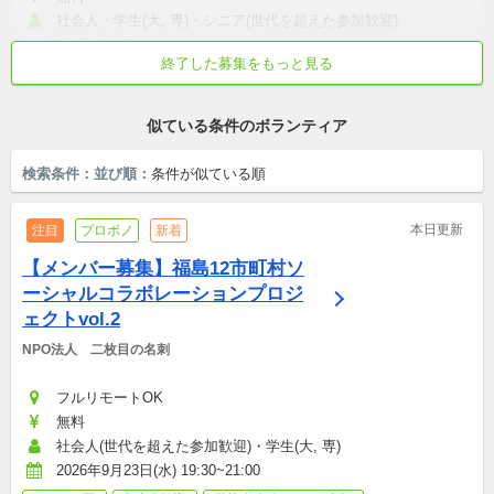
社会人・学生(大, 専)・シニア(世代を超えた参加歓迎)
月2回からOK
終了した募集をもっと見る
長期歓迎
初心者歓迎
短時間でも可
土日中心
交通費支給
平日中心
似ている条件のボランティア
検索条件：
並び順：
条件が似ている順
本日更新
注目
プロボノ
新着
【メンバー募集】福島12市町村ソ
ーシャルコラボレーションプロジ
ェクトvol.2
NPO法人　二枚目の名刺
フルリモートOK
無料
社会人(世代を超えた参加歓迎)・学生(大, 専)
2026年9月23日(水) 19:30~21:00