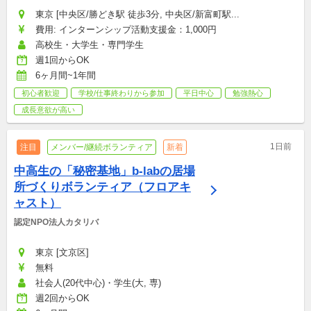
東京 [中央区/勝どき駅 徒歩3分, 中央区/新富町駅...
費用: インターンシップ活動支援金：1,000円
高校生・大学生・専門学生
週1回からOK
6ヶ月間~1年間
初心者歓迎
学校/仕事終わりから参加
平日中心
勉強熱心
成長意欲が高い
1日前
注目
メンバー/継続ボランティア
新着
中高生の「秘密基地」b-labの居場
所づくりボランティア（フロアキ
ャスト）
認定NPO法人カタリバ
東京 [文京区]
無料
社会人(20代中心)・学生(大, 専)
週2回からOK