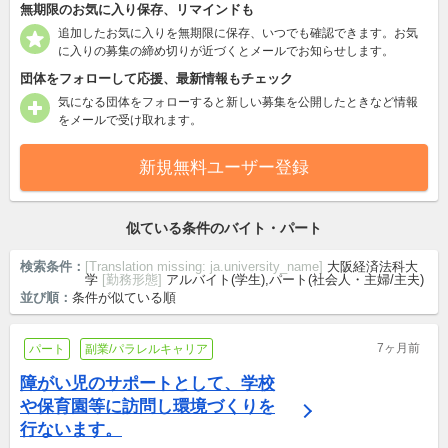
無期限のお気に入り保存、リマインドも
追加したお気に入りを無期限に保存、いつでも確認できます。お気
に入りの募集の締め切りが近づくとメールでお知らせします。
団体をフォローして応援、最新情報もチェック
気になる団体をフォローすると新しい募集を公開したときなど情報
をメールで受け取れます。
新規無料ユーザー登録
似ている条件のバイト・パート
検索条件：
[Translation missing: ja.university_name]
大阪経済法科大
学
[勤務形態]
アルバイト(学生),パート(社会人・主婦/主夫)
並び順：
条件が似ている順
7ヶ月前
パート
副業/パラレルキャリア
障がい児のサポートとして、学校
や保育園等に訪問し環境づくりを
行ないます。