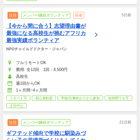
5日前
注目
メンバー/継続ボランティア
新着
【今から間に合う】志望理由書が
最強になる高校生が挑むアフリカ
最強実績ボランティア
NPOチャイルドドクター・ジャパン
フルリモートOK
費用: 全12回　1回：4,500円
高校生
週1回からOK
1ヶ月間~4ヶ月間
リモート可
初心者歓迎
学校/仕事終わりから参加
短時間でも可
土日中心
21日前
注目
メンバー/継続ボランティア
ギフテッド傾向で学校に馴染みづ