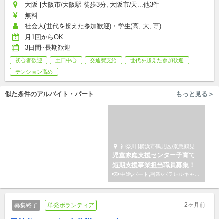
大阪 [大阪市/大阪駅 徒歩3分, 大阪市/天...他3件
無料
社会人(世代を超えた参加歓迎)・学生(高, 大, 専)
月1回からOK
3日間~長期歓迎
初心者歓迎
土日中心
交通費支給
世代を超えた参加歓迎
テンション高め
似た条件のアルバイト・パート
もっと見る＞
東京 [中央区] 株式会社小学館集英社プロダクション
神奈川 [横浜市鶴見区/京急鶴見駅 徒歩2分] サードプレイス
【中央区】４館同時募集！社
児童家庭支援センター子育て
会教育会館｜受付パート｜未
短期支援事業担当職員募集！
経験・無資格OK◎
アルバイト,パート
中途,パート,副業/パラレルキャリア
2ヶ月前
募集終了
単発ボランティア