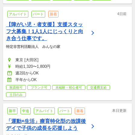
4日前
アルバイト
パート
新着
【障がい児・者支援】支援スタッ
フ大募集！1人1人にじっくりと向
き合う仕事です。
特定非営利活動法人　みんなの家
東京 [大田区]
時給1,320〜1,800円
週2回からOK
半年からOK
無資格可
ブランク可
未経験・初心者可
交通費支給
土日のみ
本日更新
新卒
中途
アルバイト
パート
新着
「運動×生活」療育特化型の放課後
デイで子供の成長を応援しよう