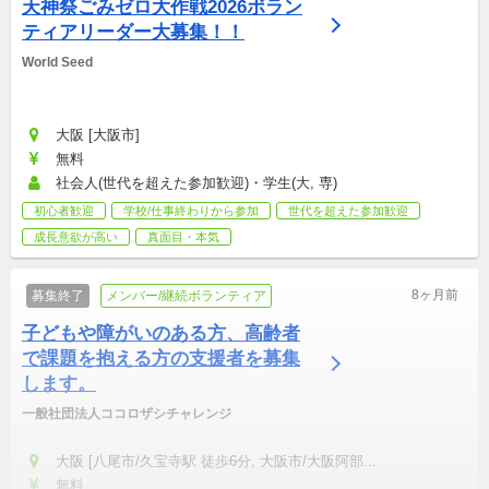
天神祭ごみゼロ大作戦2026ボラン
ティアリーダー大募集！！
World Seed
大阪 [大阪市]
無料
社会人(世代を超えた参加歓迎)・学生(大, 専)
初心者歓迎
学校/仕事終わりから参加
世代を超えた参加歓迎
成長意欲が高い
真面目・本気
8ヶ月前
募集終了
メンバー/継続ボランティア
子どもや障がいのある方、高齢者
で課題を抱える方の支援者を募集
します。
一般社団法人ココロザシチャレンジ
大阪 [八尾市/久宝寺駅 徒歩6分, 大阪市/大阪阿部...
無料