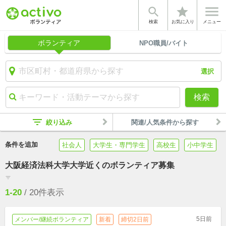


star
検索
お気に入り
メニュー
ボランティア
NPO職員/バイト
選択
検索
filter_list
絞り込み
関連/人気条件から探す
条件を追加
社会人
大学生・専門学生
高校生
小中学生
大阪経済法科大学大学近くのボランティア募集
filter_list
1-20
/
20
件表示
5日前
メンバー/継続ボランティア
新着
締切2日前