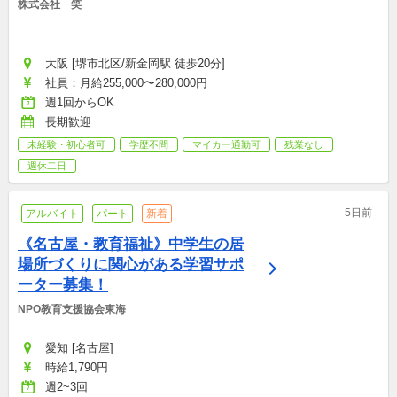
株式会社　笑
大阪 [堺市北区/新金岡駅 徒歩20分]
社員：月給255,000〜280,000円
週1回からOK
長期歓迎
未経験・初心者可
学歴不問
マイカー通勤可
残業なし
週休二日
5日前
アルバイト
パート
新着
《名古屋・教育福祉》中学生の居
場所づくりに関心がある学習サポ
ーター募集！
NPO教育支援協会東海
愛知 [名古屋]
時給1,790円
週2~3回