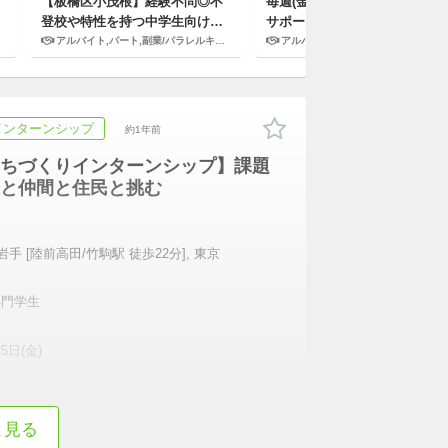
【板橋区小茂根】経験不問◎不
毎週(金)☆和泉市の小学生の学
登校や特性を持つ中学生向けの
サポート！
学校居場所支援スタッフ
アルバイト,パート,副業/パラレルキャリア
アルバイト,パート,副業/パラレルキャリア
インターンシップ
約1年前
ちづくりインターンシップ】課題
と仲間と住民と挑む
手 [陸前高田/竹駒駅 徒歩22分], 東京
専門学生
5日(金)
続きを表示
と見る
目・本気