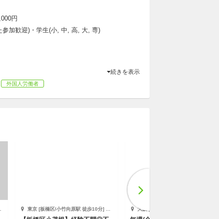
,000円
加歓迎)・学生(小, 中, 高, 大, 専)
続きを表示
外国人労働者
東京 [板橋区/小竹向原駅 徒歩10分] 株式会社キズキ
大阪 [和泉市/北信太駅 徒歩10分] 株式会社エデュケーショナルネットワーク