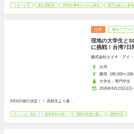
リモート可
初心者歓迎
学校/仕事終わりから参加
世代を超えた参加
注目
海外ツアー/
現地の大学生とS
に挑戦！台湾7日
株式会社エイチ・アイ・
台湾
費用: 188,000〜296
大学生・専門学生
2026年8月23日(日)~
9月6日催行決定！！ 高校生より参
…
テンション高め
成長意欲が高い
活動外交流が盛ん
国際交流