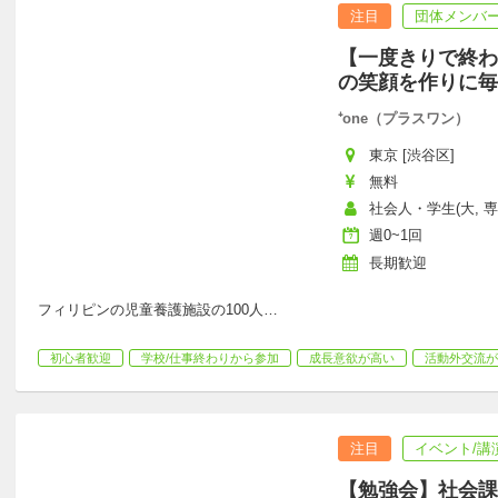
注目
団体メンバー
【一度きりで終わ
の笑顔を作りに毎
⁺one（プラスワン）
東京 [渋谷区]
無料
社会人・学生(大, 専
週0~1回
長期歓迎
フィリピンの児童養護施設の100人
…
初心者歓迎
学校/仕事終わりから参加
成長意欲が高い
活動外交流が
注目
イベント/講
【勉強会】社会課