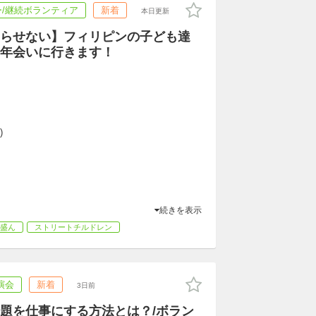
/継続ボランティア
新着
本日更新
らせない】フィリピンの子ども達
年会いに行きます！
)
続きを表示
盛ん
ストリートチルドレン
演会
新着
3日前
題を仕事にする方法とは？/ボラン