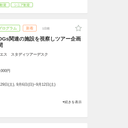
歓迎
シニア歓迎
プログラム
新着
1日前
DGs関連の施設を視察しツアー企画
間
エス スタディツアーデスク
,000円
29日(土), 9月6日(日)~9月12日(土)
続きを表示