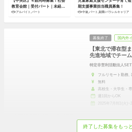
【中央区】４館同時募集！社会
児童家庭支援センター子育て短
教育会館｜受付パート｜未経
期支援事業担当職員募集！
験・無資格OK◎
アルバイト,パート
中途,パート,副業/パラレルキャリア
募集終了
国内外
【東北で滞在型ま
先進地域でチーム
特定非営利活動法人SET
フルリモート勤務, 岩
無料
高校生・大学生・
週1回からOK
2025年7月8日(火)~2
岩手県陸前高田市で行われる、1週間
…
終了した募集をもっ
リモート可
初心者歓迎
テンション高め
成長意欲が高い
真面