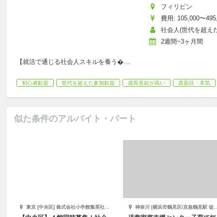
フィリピン
費用: 105,000〜495
社会人(世代を超えた参
2週間~3ヶ月間
【就活で通じる社会人スキルを養う
…
初心者歓迎
世代を超えた参加歓迎
成長意欲が高い
真面目・本気
似た条件のアルバイト・パート
東京 [中央区] 株式会社小学館集英社プロダクション
神奈川 [横浜市鶴見区/京急鶴見駅 徒歩2分] サードプレイス