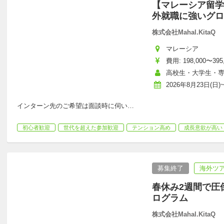
【マレーシア留学
外就職に強いグロ
株式会社Mahal.KitaQ
マレーシア
費用: 198,000〜395
高校生・大学生・
2026年8月23日(日)
インターン先のご希望は面談時に伺い
…
初心者歓迎
世代を超えた参加歓迎
テンション高め
成長意欲が高い
募集終了
海外ツア
春休み2週間で圧
ログラム
株式会社Mahal.KitaQ