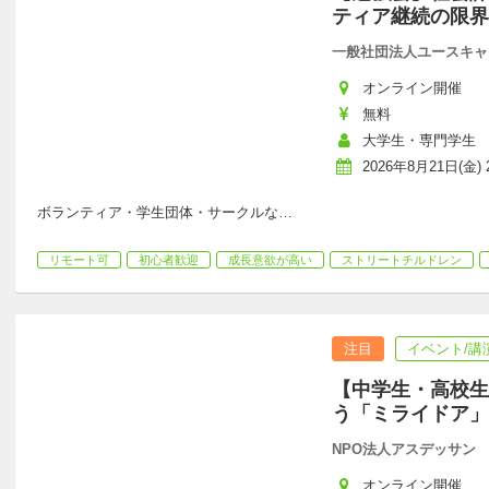
ティア継続の限界
一般社団法人ユースキャ
オンライン開催
無料
大学生・専門学生
2026年8月21日(金) 2
ボランティア・学生団体・サークルな
…
リモート可
初心者歓迎
成長意欲が高い
ストリートチルドレン
注目
イベント/講
【中学生・高校生
う「ミライドア」
NPO法人アスデッサン
オンライン開催