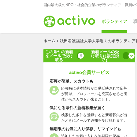
国内最大級のNPO・社会的企業のボランティア・職員/
ボランティア
職
ホーム
秋田看護福祉大学大学近くのボランティア
この条件の新着
新着メールの受
をメールで受け
け取りは設定済
取る
です
activo会員サービス
応募が簡単、スカウトも
応募時に基本情報が自動反映されて応募
が簡単。プロフィールを充実させると団
体からスカウトが来ることも。
気になる条件の新着募集が届く
検索した条件を登録すると新着募集が出
たときにメールで通知を受け取れます。
無期限のお気に入り保存、リマインドも
追加したお気に入りを無期限に保存、い