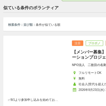
似ている条件のボランティア
検索条件：
並び順：
条件が似ている順
注目
プロボノ
【メンバー募集】
ーションプロジェク
NPO法人 二枚目の名
フルリモートOK
無料
社会人(世代を超えた
2026年9月23日(水) 1
✅8/1より参加申し込みを始めてお
…