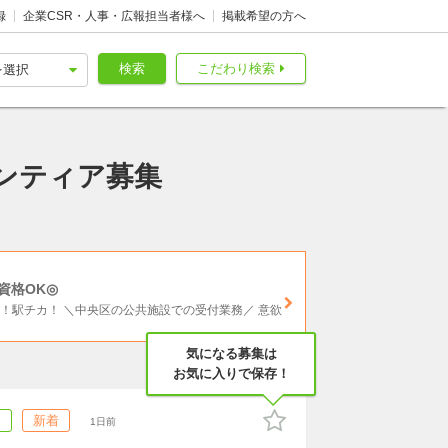
録
企業CSR・人事・広報担当者様へ
掲載希望の方へ
検索
こだわり検索
ンティア募集
資格OK◎
！駅チカ！ ＼中央区の公共施設での受付業務／ 意欲
気になる募集は
お気に入りで保存！
ム
新着
1日前