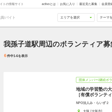
バイトの情報サイト
activoとは
お気に入り
最近見た募集
会員登
員/バイト
我孫子道駅周辺のボランティア募
6
件中
1-6
を表示
団体メンバー/継続ボ
地域の学習塾の大
［有償ボランティ
NPO法人み・らいず２
大阪 [大阪市]