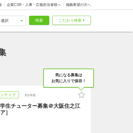
録
企業CSR・人事・広報担当者様へ
掲載希望の方へ
検索
こだわり検索
集
気になる募集は
お気に入りで保存！
ランティア
約1年前
学生チューター募集＠大阪住之江
ア］