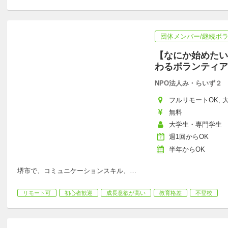
団体メンバー/継続ボ
【なにか始めたい
わるボランティア
NPO法人み・らいず２
フルリモートOK, 大
無料
大学生・専門学生
週1回からOK
半年からOK
堺市で、コミュニケーションスキル、
…
リモート可
初心者歓迎
成長意欲が高い
教育格差
不登校