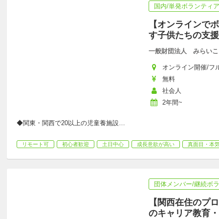
国内/単発ボランティ
【オンラインでボ
す子供たちの支援
一般財団法人 みらいこ
オンライン開催/フルリモ
無料
社会人
2年間~
◆関東・関西で20以上の児童養施設
…
リモート可
初心者歓迎
土日中心
成長意欲が高い
真面目・本
団体メンバー/継続ボ
【関西在住のプロ
のキャリア教育・