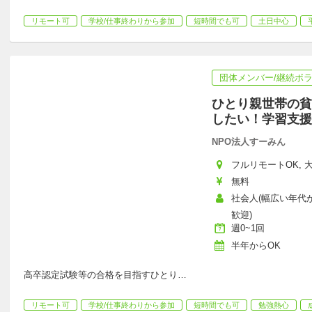
リモート可
学校/仕事終わりから参加
短時間でも可
土日中心
団体メンバー/継続ボ
ひとり親世帯の貧
したい！学習支援
NPO法人すーみん
フルリモートOK, 大
無料
社会人(幅広い年代が
歓迎)
週0~1回
半年からOK
高卒認定試験等の合格を目指すひとり
…
リモート可
学校/仕事終わりから参加
短時間でも可
勉強熱心