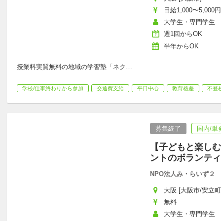
日給1,000〜5,000円
大学生・専門学生
週1回からOK
半年からOK
授業料実質無料の地域の学習塾「ネク
…
学校/仕事終わりから参加
交通費支給
平日中心
教育格差
不登
募集終了
国内/単
【子どもと楽しむ
ントのボランティ
NPO法人み・らいず２
大阪 [大阪市/安立町駅
無料
大学生・専門学生