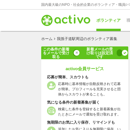
国内最大級のNPO・社会的企業のボランティア・職員/
ボランティア
職
ホーム
我孫子道駅周辺のボランティア募集
この条件の新着
新着メールの受
をメールで受け
け取りは設定済
取る
です
activo会員サービス
応募が簡単、スカウトも
応募時に基本情報が自動反映されて応募
が簡単。プロフィールを充実させると団
体からスカウトが来ることも。
気になる条件の新着募集が届く
検索した条件を登録すると新着募集が出
たときにメールで通知を受け取れます。
無期限のお気に入り保存、リマインドも
追加したお気に入りを無期限に保存、い