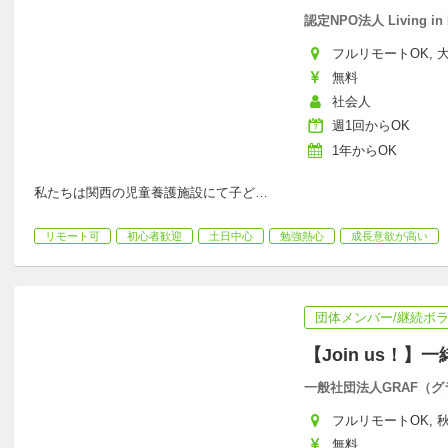
認定NPO法人 Living in 
フルリモートOK, 大
無料
社会人
週1回からOK
1年からOK
私たちは関西の児童養護施設にて子ど
…
リモート可
初心者歓迎
土日中心
勉強熱心
成長意欲が高い
団体メンバー/継続ボ
【Join us！
一般社団法人GRAF（グ
フルリモートOK, 秋田
無料