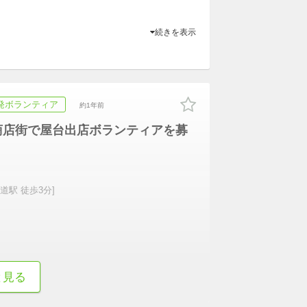
続きを表示
発ボランティア
約1年前
】 商店街で屋台出店ボランティアを募
道駅 徒歩3分]
続きを表示
と見る