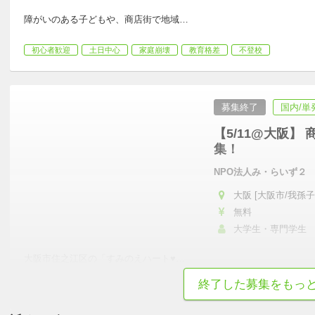
障がいのある子どもや、商店街で地域
…
初心者歓迎
土日中心
家庭崩壊
教育格差
不登校
募集終了
国内/単
【5/11@大阪
集！
NPO法人み・らいず２
大阪 [大阪市/我孫子
無料
大学生・専門学生
大阪市住之江区の「すみのえハート♥
…
終了した募集をもっ
初心者歓迎
土日中心
少子化
子育て/育児