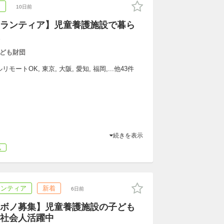
ア
10日前
ランティア】児童養護施設で暮ら
ども財団
ートOK, 東京, 大阪, 愛知, 福岡,...他43件
続きを表示
気
ランティア
新着
6日前
ボノ募集】児童養護施設の子ども
社会人活躍中