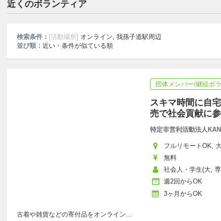
近くのボランティア
検索条件：
[活動場所]
オンライン, 我孫子道駅周辺
並び順：
近い・条件が似ている順
団体メンバー/継続ボ
スキマ時間に自宅
売で社会貢献に参
特定非営利活動法人KAN
フルリモートOK, 大
無料
社会人・学生(大, 専
週2回からOK
3ヶ月からOK
古着や雑貨などの寄付品をオンライン
…