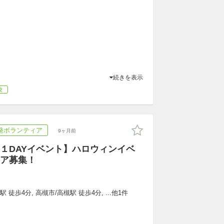
続きを表示
校
発ボランティア
9ヶ月前
１DAYイベント】ハロウィンイベ
ア募集！
 徒歩4分, 高槻市/高槻駅 徒歩4分, ...他1件