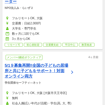
ーター
NPO法人み・らいず２
フルリモートOK, 大阪
交通費：日給2,000円
大学生・専門学生
数ヶ月に1回でもOK
3ヶ月からOK
リモート可
初心者歓迎
交通費支給
平日中心
教育格差
4ヶ月前
メンバー/継続ボランティア
5/1９募集再開‼全国の子どもの居場
所と共に子どもをサポート！対面
オンライン両方
学生団体セーフティ―ネット
フルリモートOK, 大阪 [大阪市天王寺区]
無料
社会人(幅広い年代が活躍)・学生(高, 大, 専)