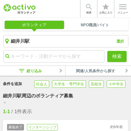


star
検索
お気に入り
メニュー
ボランティア
NPO職員/バイト
選択
検索
filter_list
絞り込み
関連/人気条件から探す
条件を追加
社会人
大学生・専門学生
高校生
小中学生
細井川駅周辺のボランティア募集
filter_list
1-1
/
1
件表示
約6年前
募集終了
インターンシップ