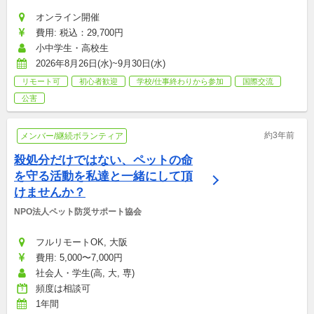
オンライン開催
費用: 税込：29,700円
小中学生・高校生
2026年8月26日(水)~9月30日(水)
リモート可
初心者歓迎
学校/仕事終わりから参加
国際交流
公害
約3年前
メンバー/継続ボランティア
殺処分だけではない、ペットの命
を守る活動を私達と一緒にして頂
けませんか？
NPO法人ペット防災サポート協会
フルリモートOK, 大阪
費用: 5,000〜7,000円
社会人・学生(高, 大, 専)
頻度は相談可
1年間