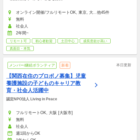
オンライン開催/フルリモートOK, 東京, 大...他45件
無料
社会人
2年間~
リモート可
初心者歓迎
土日中心
成長意欲が高い
真面目・本気
本日更新
メンバー/継続ボランティア
新着
【関西在住のプロボノ募集】児童
養護施設の子どものキャリア教
育・社会人活躍中
認定NPO法人 Living in Peace
フルリモートOK, 大阪 [大阪市]
無料
社会人
週1回からOK