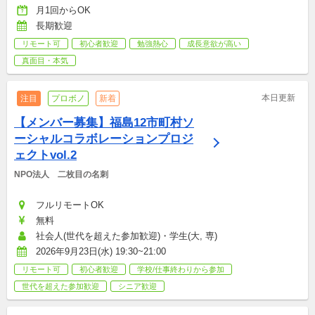
月1回からOK
長期歓迎
リモート可
初心者歓迎
勉強熱心
成長意欲が高い
真面目・本気
本日更新
注目
プロボノ
新着
【メンバー募集】福島12市町村ソ
ーシャルコラボレーションプロジ
ェクトvol.2
NPO法人　二枚目の名刺
フルリモートOK
無料
社会人(世代を超えた参加歓迎)・学生(大, 専)
2026年9月23日(水) 19:30~21:00
リモート可
初心者歓迎
学校/仕事終わりから参加
世代を超えた参加歓迎
シニア歓迎