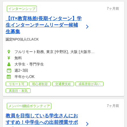
7ヶ月前
インターンシップ
【IT×教育格差/長期インターン】学
生インターンチームリーダー候補
生募集
認定NPO法人CLACK
フルリモート勤務, 東京 [中野区], 大阪 [大阪市...
無料
大学生・専門学生
週2~3回
半年からOK
リモート可
初心者歓迎
交通費支給
成長意欲が高い
真面目・本気
7ヶ月前
メンバー/継続ボランティア
教員を目指している学生さんにお
すすめ！中学生への出前授業サポ