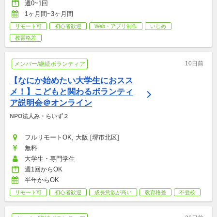
週0~1回
1ヶ月間~3ヶ月間
リモート可
初心者歓迎
Web・アプリ制作
いじめ
教育格差
10日前
メンバー/継続ボランティア
【なにか始めたい大学生におスス
メ！】こどもと関わるボランティ
ア説明会＠オンライン
NPO法人み・らいず２
フルリモートOK, 大阪 [堺市北区]
無料
大学生・専門学生
週1回からOK
半年からOK
リモート可
初心者歓迎
成長意欲が高い
教育格差
不登校