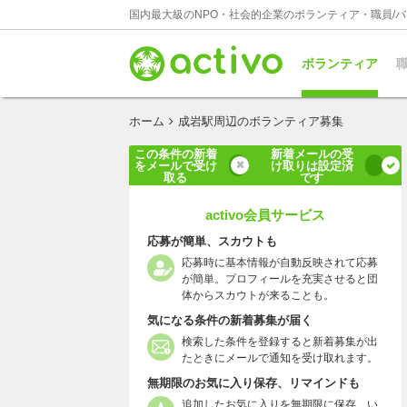
国内最大級のNPO・社会的企業のボランティア・職員/
ボランティア
職
ホーム
成岩駅周辺のボランティア募集
この条件の新着
新着メールの受
をメールで受け
け取りは設定済
取る
です
activo会員サービス
応募が簡単、スカウトも
応募時に基本情報が自動反映されて応募
が簡単。プロフィールを充実させると団
体からスカウトが来ることも。
気になる条件の新着募集が届く
検索した条件を登録すると新着募集が出
たときにメールで通知を受け取れます。
無期限のお気に入り保存、リマインドも
追加したお気に入りを無期限に保存、い