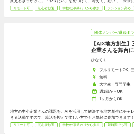
変えるきっかけに。「やりたい」を見つけて、考えて、動いて、未来
リモート可
初心者歓迎
学校/仕事終わりから参加
テンション高め
団体メンバー/継続ボ
【AI×地方創生
企業さんを舞台に
ひなてく
フルリモートOK, 三
無料
大学生・専門学生
週1回からOK
1ヶ月からOK
地方の中小企業さんの課題を、AIを活用して解決する地方創生にチャレ
きる活動ですので、就活を控えて忙しい方でもお気軽に参加できます
リモート可
初心者歓迎
学校/仕事終わりから参加
短時間でも可