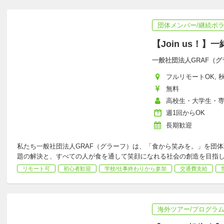
団体メンバー/継続ボ
【Join us！
一般社団法人GRAF（グ
フルリモートOK, 秋田
無料
高校生・大学生・
週1回からOK
長期歓迎
私たち一般社団法人GRAF（グラーフ）は、「食から笑みを。」を団
題の解決と、すべての人が食を通して笑顔になれる社会の創造を目指
リモート可
初心者歓迎
学校/仕事終わりから参加
交通費支給
海外ツアー/プログラ