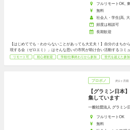
フルリモートOK, 東
無料
社会人・学生(高, 大
頻度は相談可
長期歓迎
【はじめてでも・わからないことがあっても大丈夫！】自分のまちか
現する会（ゼロエミ）」はそんな思いの市民が助け合い活動するコミ
リモート可
初心者歓迎
学校/仕事終わりから参加
世代を超えた参加
プロボノ
約1ヶ月前
【グラミン日本】
集しています
一般社団法人 グラミン
フルリモートOK
無料