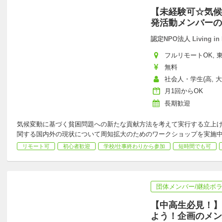
【未経験可☆気候
発活動メンバーの
認定NPO法人 Living in 
フルリモートOK, 東
無料
社会人・学生(高, 
月1回からOK
長期歓迎
気候変動に基づく貧困問題への新たな貢献方法を考えて実行する立上
関する国内外の現状について周知拡大のためのワークショップを実施
リモート可
初心者歓迎
学校/仕事終わりから参加
短時間でも可
団体メンバー/継続ボ
【中高生必見！】
よう！企画のメン