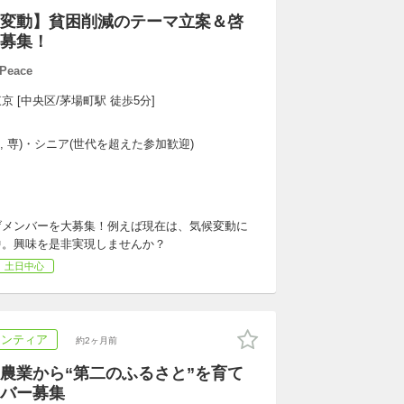
変動】貧困削減のテーマ立案＆啓
募集！
Peace
京 [中央区/茅場町駅 徒歩5分]
大, 専)・シニア(世代を超えた参加歓迎)
げメンバーを大募集！例えば現在は、気候変動に
中。興味を是非実現しませんか？
土日中心
ランティア
約2ヶ月前
農業から“第二のふるさと”を育て
バー募集