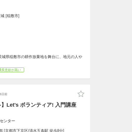
城 [稲敷市]
茨城県稲敷市の耕作放棄地を舞台に、地元の人や
成長意欲が高い
26日前
00-】Let's ボランティア! 入門講座
センター
都 [京都市下京区/清水五条駅 徒歩8分]