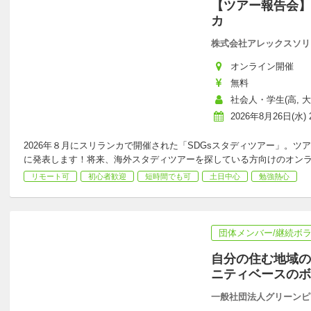
【ツアー報告会】S
カ
株式会社アレックスソリ
オンライン開催
無料
社会人・学生(高, 大,
2026年8月26日(水) 2
2026年８月にスリランカで開催された「SDGsスタディツアー」。
に発表します！将来、海外スタディツアーを探している方向けのオン
リモート可
初心者歓迎
短時間でも可
土日中心
勉強熱心
団体メンバー/継続ボ
自分の住む地域の
ニティベースのボ
一般社団法人グリーンピ