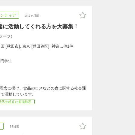
ランティア
約1ヶ月前
】一緒に活動してくれる方を大募集！
ラーフ）
 [秋田市], 東京 [世田谷区], 神奈...他1件
専門学生
体理念に掲げ、食品のロスなどの食に関する社会課
して活動しています。
世代を超えた参加歓迎
ム
18日前