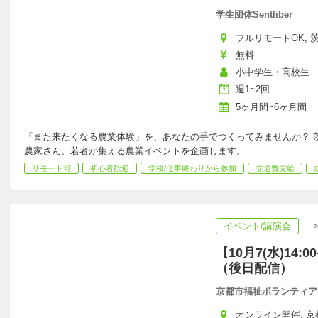
学生団体Sentliber
フルリモートOK, 茨
無料
小中学生・高校生
週1~2回
5ヶ月間~6ヶ月間
「また来たくなる農業体験」を、あなたの手でつくってみませんか？ 
農家さん、若者が集える農業イベントを企画します。
リモート可
初心者歓迎
学校/仕事終わりから参加
交通費支給
イベント/講演会
【10月7(水)14:
（後日配信）
京都市福祉ボランティア
オンライン開催, 京