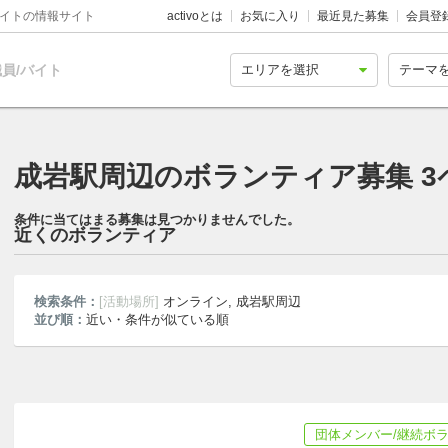
バイトの情報サイト
activoとは
お気に入り
最近見た募集
会員登
員/バイト
成岩駅周辺のボランティア募集 3
条件に当てはまる募集は見つかりませんでした。
近くのボランティア
検索条件：
[活動場所]
オンライン, 成岩駅周辺
並び順：
近い・条件が似ている順
団体メンバー/継続ボ