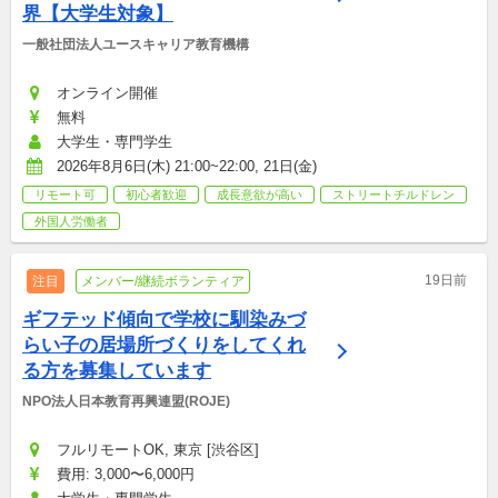
界【大学生対象】
一般社団法人ユースキャリア教育機構
オンライン開催
無料
大学生・専門学生
2026年8月6日(木) 21:00~22:00, 21日(金)
リモート可
初心者歓迎
成長意欲が高い
ストリートチルドレン
外国人労働者
19日前
注目
メンバー/継続ボランティア
ギフテッド傾向で学校に馴染みづ
らい子の居場所づくりをしてくれ
る方を募集しています
NPO法人日本教育再興連盟(ROJE)
フルリモートOK, 東京 [渋谷区]
費用: 3,000〜6,000円