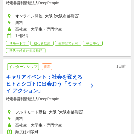
特定非営利活動法人DeepPeople
オンライン開催, 大阪 [大阪市都島区]
無料
高校生・大学生・専門学生
1日限り
リモート可
初心者歓迎
短時間でも可
平日中心
世代を超えた参加歓迎
1日前
インターンシップ
新着
キャリアイベント：社会を変える
ヒトとシゴトに出会おう「ミライ
イ アクション」
特定非営利活動法人DeepPeople
フルリモート勤務, 大阪 [大阪市都島区]
無料
高校生・大学生・専門学生
頻度は相談可