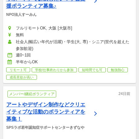
援ボランティア募集♪
NPO法人すーみん
フルリモートOK, 大阪 [大阪市]
無料
社会人(幅広い年代が活躍)・学生(大, 専)・シニア(世代を超えた
参加歓迎)
週0~1回
半年からOK
リモート可
学校/仕事終わりから参加
短時間でも可
勉強熱心
成長意欲が高い
24日前
メンバー/継続ボランティア
アートやデザイン制作などクリエ
イティブな活動のボランティアを
募集！
SPSラボ若年認知症サポートセンターきずなや