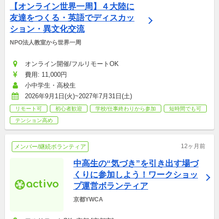
【オンライン世界一周】４大陸に
友達をつくる・英語でディスカッ
ション・異文化交流
NPO法人教室から世界一周
オンライン開催/フルリモートOK
費用: 11,000円
小中学生・高校生
2026年9月1日(火)~2027年7月31日(土)
リモート可
初心者歓迎
学校/仕事終わりから参加
短時間でも可
テンション高め
12ヶ月前
メンバー/継続ボランティア
中高生の“気づき”を引き出す場づ
くりに参加しよう！ワークショッ
プ運営ボランティア
京都YWCA