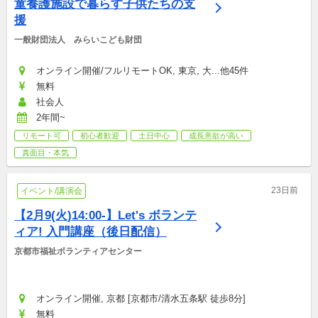
童養護施設で暮らす子供たちの支
援
一般財団法人　みらいこども財団
オンライン開催/フルリモートOK, 東京, 大...他45件
無料
社会人
2年間~
リモート可
初心者歓迎
土日中心
成長意欲が高い
真面目・本気
23日前
イベント/講演会
【2月9(火)14:00-】Let's ボランテ
ィア! 入門講座（後日配信）
京都市福祉ボランティアセンター
オンライン開催, 京都 [京都市/清水五条駅 徒歩8分]
無料