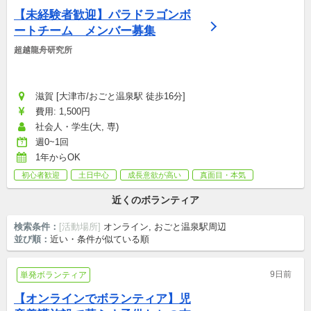
【未経験者歓迎】パラドラゴンボ
ートチーム　メンバー募集
超越龍舟研究所
滋賀 [大津市/おごと温泉駅 徒歩16分]
費用: 1,500円
社会人・学生(大, 専)
週0~1回
1年からOK
初心者歓迎
土日中心
成長意欲が高い
真面目・本気
近くのボランティア
検索条件：
[活動場所]
オンライン, おごと温泉駅周辺
並び順：
近い・条件が似ている順
9日前
単発ボランティア
【オンラインでボランティア】児