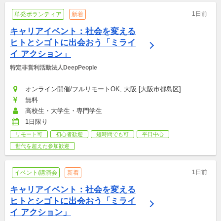
1日前
単発ボランティア
新着
キャリアイベント：社会を変える
ヒトとシゴトに出会おう「ミライ
イ アクション」
特定非営利活動法人DeepPeople
オンライン開催/フルリモートOK, 大阪 [大阪市都島区]
無料
高校生・大学生・専門学生
1日限り
リモート可
初心者歓迎
短時間でも可
平日中心
世代を超えた参加歓迎
1日前
イベント/講演会
新着
キャリアイベント：社会を変える
ヒトとシゴトに出会おう「ミライ
イ アクション」