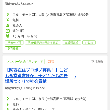
認定NPO法人CLACK
フルリモートOK, 大阪 [大阪市都島区/京橋駅 徒歩9分]
無料
社会人
週0~1回
1ヶ月間~3ヶ月間
リモート可
学校/仕事終わりから参加
交通費支給
いじめ
教育格差
本日更新
メンバー/継続ボランティア
新着
【関西在住プロボノ募集！】こど
も食堂運営ほか。子どもたちの居
場所づくりで社会貢献
認定NPO法人 Living in Peace
フルリモートOK, 奈良 [大和高田市/高田駅 徒歩8分]
無料
社会人・学生(大, 専)・シニア