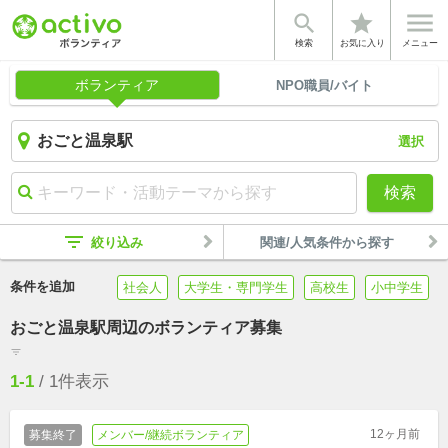


star
検索
お気に入り
メニュー
ボランティア
NPO職員/バイト
選択
検索
filter_list
絞り込み
関連/人気条件から探す
条件を追加
社会人
大学生・専門学生
高校生
小中学生
おごと温泉駅周辺のボランティア募集
filter_list
1-1
/
1
件表示
12ヶ月前
募集終了
メンバー/継続ボランティア