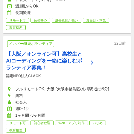
週1回からOK
長期歓迎
リモート可
勉強熱心
成長意欲が高い
真面目・本気
教育格差
22日前
メンバー/継続ボランティア
【大阪／オンライン可】高校生と
AIコーディングを一緒に楽しむボ
ランティア募集！
認定NPO法人CLACK
フルリモートOK, 大阪 [大阪市都島区/京橋駅 徒歩9分]
無料
社会人
週0~1回
1ヶ月間~3ヶ月間
リモート可
初心者歓迎
Web・アプリ制作
いじめ
教育格差