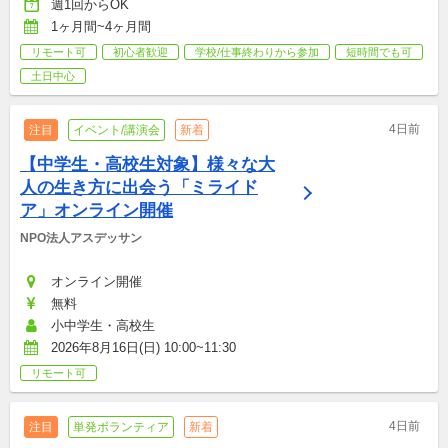
週1回からOK
1ヶ月間~4ヶ月間
リモート可
初心者歓迎
学校/仕事終わりから参加
短時間でも可
土日中心
4日前
注目
イベント/講演会
新着
【中学生・高校生対象】様々な大
人の生き方に出会う「ミライド
ア」オンライン開催
NPO法人アスデッサン
オンライン開催
無料
小中学生・高校生
2026年8月16日(日) 10:00~11:30
リモート可
4日前
注目
単発ボランティア
新着