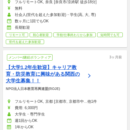
フルリモートOK, 奈良 [奈良市/京終駅 徒歩18分]
無料
社会人(世代を超えた参加歓迎)・学生(高, 大, 専)
数ヶ月に1回でもOK
長期歓迎
リモート可
初心者歓迎
学校/仕事終わりから参加
短時間でも可
世代を超えた参加歓迎
3ヶ月前
メンバー/継続ボランティア
【大学1,2年生歓迎】キャリア教
育・防災教育に興味がある関西の
大学生募集！！
NPO法人日本教育再興連盟(ROJE)
フルリモートOK, 京都 [京都市, 京都市中...他1件
費用: 6,000円
大学生・専門学生
週1回からOK
1年からOK