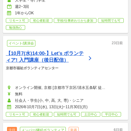
大学生・専門学生
週2~3回
1年からOK
リモート可
初心者歓迎
学校/仕事終わりから参加
短時間でも可
勉強熱心
23日前
イベント/講演会
【10月7(水)14:00-】Let's ボランテ
ィア! 入門講座（後日配信）
京都市福祉ボランティアセンター
オンライン開催, 京都 [京都市下京区/清水五条駅 徒...
無料
社会人・学生(小, 中, 高, 大, 専)・シニア
2026年10月7日(水), 13日(火)~11月30日(月)
リモート可
初心者歓迎
短時間でも可
土日中心
平日中心
6日前
注目
メンバー/継続ボランティア
新着