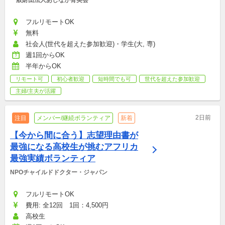
一般財団法人あしなが育英会
フルリモートOK
無料
社会人(世代を超えた参加歓迎)・学生(大, 専)
週1回からOK
半年からOK
リモート可
初心者歓迎
短時間でも可
世代を超えた参加歓迎
主婦/主夫が活躍
2日前
注目
メンバー/継続ボランティア
新着
【今から間に合う】志望理由書が
最強になる高校生が挑むアフリカ
最強実績ボランティア
NPOチャイルドドクター・ジャパン
フルリモートOK
費用: 全12回　1回：4,500円
高校生