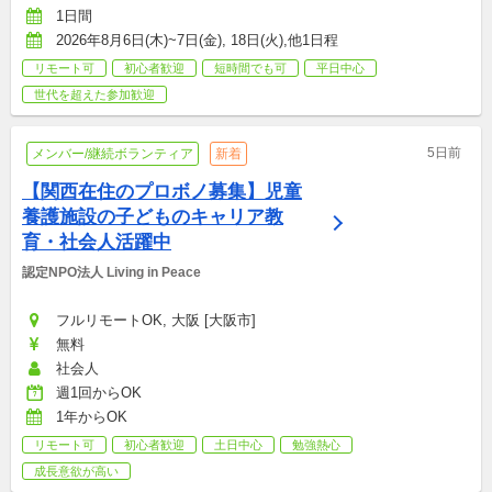
1日間
2026年8月6日(木)~7日(金), 18日(火),他1日程
リモート可
初心者歓迎
短時間でも可
平日中心
世代を超えた参加歓迎
5日前
メンバー/継続ボランティア
新着
【関西在住のプロボノ募集】児童
養護施設の子どものキャリア教
育・社会人活躍中
認定NPO法人 Living in Peace
フルリモートOK, 大阪 [大阪市]
無料
社会人
週1回からOK
1年からOK
リモート可
初心者歓迎
土日中心
勉強熱心
成長意欲が高い