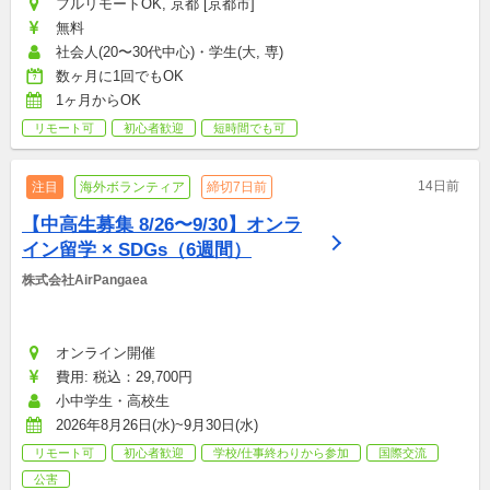
フルリモートOK, 京都 [京都市]
無料
社会人(20〜30代中心)・学生(大, 専)
数ヶ月に1回でもOK
1ヶ月からOK
リモート可
初心者歓迎
短時間でも可
14日前
注目
海外ボランティア
締切7日前
【中高生募集 8/26〜9/30】オンラ
イン留学 × SDGs（6週間）
株式会社AirPangaea
オンライン開催
費用: 税込：29,700円
小中学生・高校生
2026年8月26日(水)~9月30日(水)
リモート可
初心者歓迎
学校/仕事終わりから参加
国際交流
公害