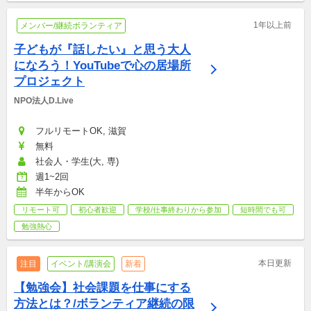
1年以上前
メンバー/継続ボランティア
子どもが『話したい』と思う大人
になろう！YouTubeで心の居場所
プロジェクト
NPO法人D.Live
フルリモートOK, 滋賀
無料
社会人・学生(大, 専)
週1~2回
半年からOK
リモート可
初心者歓迎
学校/仕事終わりから参加
短時間でも可
勉強熱心
本日更新
注目
イベント/講演会
新着
【勉強会】社会課題を仕事にする
方法とは？/ボランティア継続の限