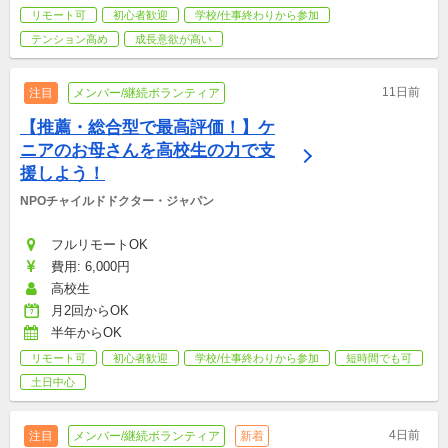
リモート可
初心者歓迎
学校/仕事終わりから参加
テンション高め
成長意欲が高い
11日前
注目
メンバー/継続ボランティア
【推薦・総合型で最高評価！】ケ
ニアのお母さんを高校生の力で支
援しよう！
NPOチャイルドドクター・ジャパン
フルリモートOK
費用: 6,000円
高校生
月2回からOK
半年からOK
リモート可
初心者歓迎
学校/仕事終わりから参加
短時間でも可
土日中心
4日前
注目
メンバー/継続ボランティア
新着