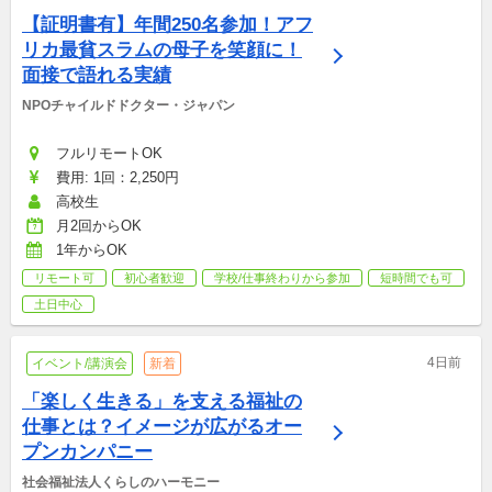
【証明書有】年間250名参加！アフ
リカ最貧スラムの母子を笑顔に！
面接で語れる実績
NPOチャイルドドクター・ジャパン
フルリモートOK
費用: 1回：2,250円
高校生
月2回からOK
1年からOK
リモート可
初心者歓迎
学校/仕事終わりから参加
短時間でも可
土日中心
4日前
イベント/講演会
新着
「楽しく生きる」を支える福祉の
仕事とは？イメージが広がるオー
プンカンパニー
社会福祉法人くらしのハーモニー