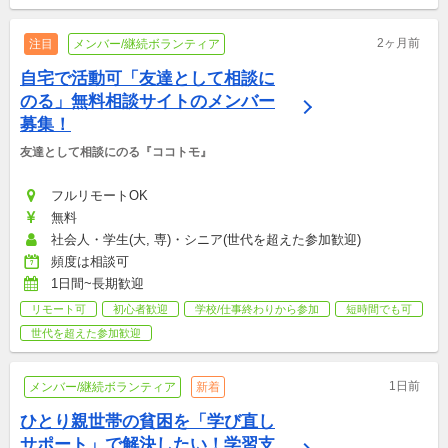
2ヶ月前
注目
メンバー/継続ボランティア
自宅で活動可「友達として相談に
のる」無料相談サイトのメンバー
募集！
友達として相談にのる『ココトモ』
フルリモートOK
無料
社会人・学生(大, 専)・シニア(世代を超えた参加歓迎)
頻度は相談可
1日間~長期歓迎
リモート可
初心者歓迎
学校/仕事終わりから参加
短時間でも可
世代を超えた参加歓迎
1日前
メンバー/継続ボランティア
新着
ひとり親世帯の貧困を「学び直し
サポート」で解決したい！学習支