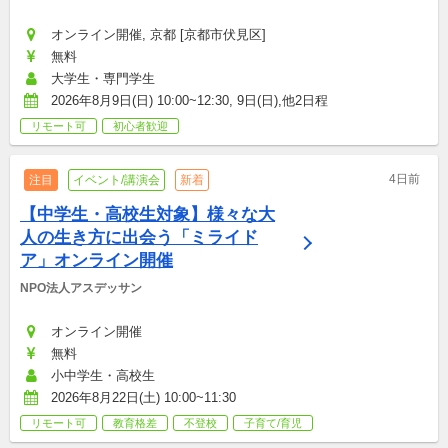
オンライン開催, 京都 [京都市伏見区]
無料
大学生・専門学生
2026年8月9日(日) 10:00~12:30, 9日(日),他2日程
リモート可
初心者歓迎
4日前
注目
イベント/講演会
新着
【中学生・高校生対象】様々な大
人の生き方に出会う「ミライド
ア」オンライン開催
NPO法人アスデッサン
オンライン開催
無料
小中学生・高校生
2026年8月22日(土) 10:00~11:30
リモート可
教育格差
不登校
子育て/育児