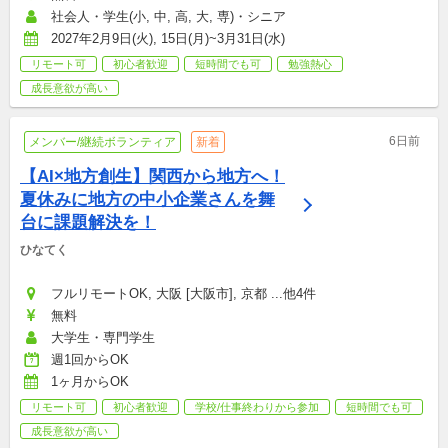
社会人・学生(小, 中, 高, 大, 専)・シニア
2027年2月9日(火), 15日(月)~3月31日(水)
リモート可
初心者歓迎
短時間でも可
勉強熱心
成長意欲が高い
6日前
メンバー/継続ボランティア
新着
【AI×地方創生】関西から地方へ！
夏休みに地方の中小企業さんを舞
台に課題解決を！
ひなてく
フルリモートOK, 大阪 [大阪市], 京都 ...他4件
無料
大学生・専門学生
週1回からOK
1ヶ月からOK
リモート可
初心者歓迎
学校/仕事終わりから参加
短時間でも可
成長意欲が高い