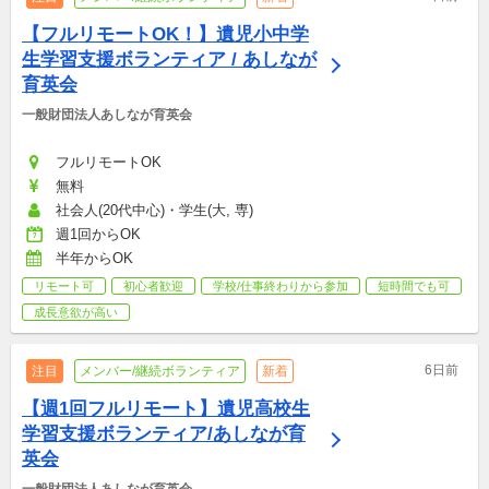
【フルリモートOK！】遺児小中学
生学習支援ボランティア / あしなが
育英会
一般財団法人あしなが育英会
フルリモートOK
無料
社会人(20代中心)・学生(大, 専)
週1回からOK
半年からOK
リモート可
初心者歓迎
学校/仕事終わりから参加
短時間でも可
成長意欲が高い
6日前
注目
メンバー/継続ボランティア
新着
【週1回フルリモート】遺児高校生
学習支援ボランティア/あしなが育
英会