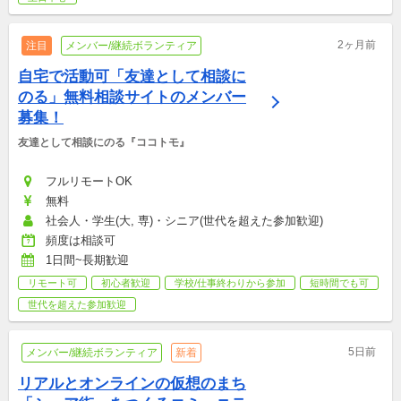
2ヶ月前
注目
メンバー/継続ボランティア
自宅で活動可「友達として相談に
のる」無料相談サイトのメンバー
募集！
友達として相談にのる『ココトモ』
フルリモートOK
無料
社会人・学生(大, 専)・シニア(世代を超えた参加歓迎)
頻度は相談可
1日間~長期歓迎
リモート可
初心者歓迎
学校/仕事終わりから参加
短時間でも可
世代を超えた参加歓迎
5日前
メンバー/継続ボランティア
新着
リアルとオンラインの仮想のまち