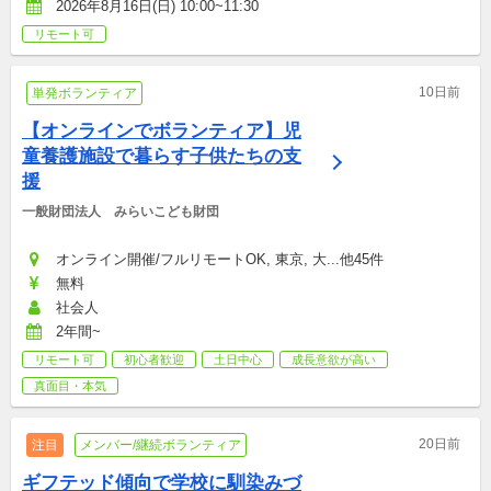
2026年8月16日(日) 10:00~11:30
リモート可
10日前
単発ボランティア
【オンラインでボランティア】児
童養護施設で暮らす子供たちの支
援
一般財団法人　みらいこども財団
オンライン開催/フルリモートOK, 東京, 大...他45件
無料
社会人
2年間~
リモート可
初心者歓迎
土日中心
成長意欲が高い
真面目・本気
20日前
注目
メンバー/継続ボランティア
ギフテッド傾向で学校に馴染みづ