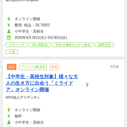
株式会社AirPangaea
オンライン開催
費用: 税込：29,700円
小中学生・高校生
2026年8月26日(水)~9月30日(水)
リモート可
初心者歓迎
学校/仕事終わりから参加
国際交流
公害
5日前
注目
イベント/講演会
新着
【中学生・高校生対象】様々な大
人の生き方に出会う「ミライド
ア」オンライン開催
NPO法人アスデッサン
オンライン開催
無料
小中学生・高校生