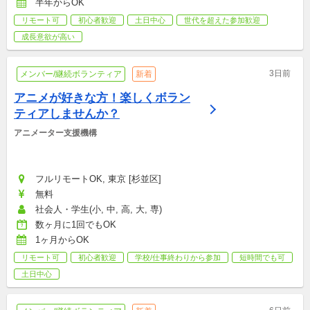
半年からOK
リモート可
初心者歓迎
土日中心
世代を超えた参加歓迎
成長意欲が高い
3日前
メンバー/継続ボランティア
新着
アニメが好きな方！楽しくボラン
ティアしませんか？
アニメーター支援機構
フルリモートOK, 東京 [杉並区]
無料
社会人・学生(小, 中, 高, 大, 専)
数ヶ月に1回でもOK
1ヶ月からOK
リモート可
初心者歓迎
学校/仕事終わりから参加
短時間でも可
土日中心