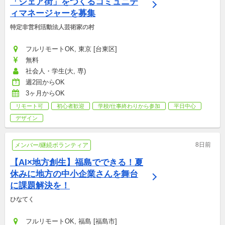
「シェア街」をつくるコミュニテ
ィマネージャーを募集
特定非営利活動法人芸術家の村
フルリモートOK, 東京 [台東区]
無料
社会人・学生(大, 専)
週2回からOK
3ヶ月からOK
リモート可
初心者歓迎
学校/仕事終わりから参加
平日中心
デザイン
8日前
メンバー/継続ボランティア
【AI×地方創生】福島でできる！夏
休みに地方の中小企業さんを舞台
に課題解決を！
ひなてく
フルリモートOK, 福島 [福島市]