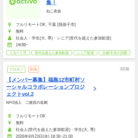
集！
ねこ友会
フルリモートOK, 千葉 [我孫子市]
無料
社会人・学生(大, 専)・シニア(世代を超えた参加歓迎)
1年間~
リモート可
世代を超えた参加歓迎
シニア歓迎
主婦/主夫が活躍
3日前
プロボノ
新着
【メンバー募集】福島12市町村ソ
ーシャルコラボレーションプロジ
ェクトvol.2
NPO法人　二枚目の名刺
フルリモートOK
無料
社会人(世代を超えた参加歓迎)・学生(大, 専)
2026年9月23日(水) 19:30~21:00