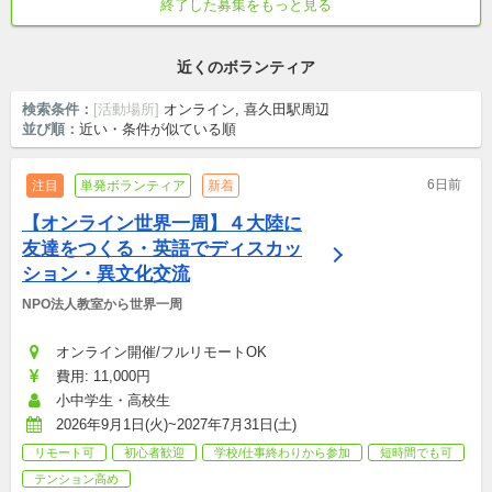
終了した募集をもっと見る
社会人・学生(高, 大, 専)・シニア
初心者歓迎
耕作放棄地
近くのボランティア
検索条件：
[活動場所]
オンライン, 喜久田駅周辺
並び順：
近い・条件が似ている順
6日前
注目
単発ボランティア
新着
【オンライン世界一周】４大陸に
友達をつくる・英語でディスカッ
ション・異文化交流
NPO法人教室から世界一周
オンライン開催/フルリモートOK
費用: 11,000円
小中学生・高校生
2026年9月1日(火)~2027年7月31日(土)
リモート可
初心者歓迎
学校/仕事終わりから参加
短時間でも可
テンション高め