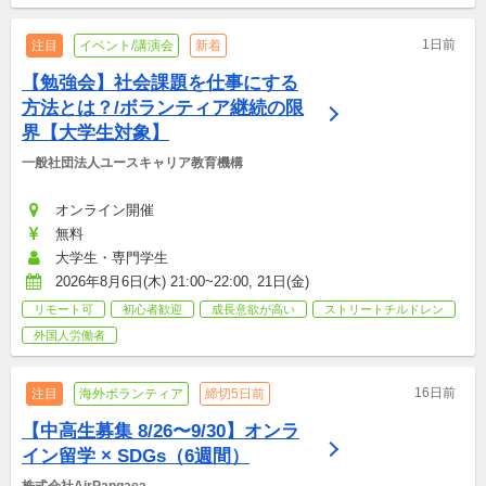
1日前
注目
イベント/講演会
新着
【勉強会】社会課題を仕事にする
方法とは？/ボランティア継続の限
界【大学生対象】
一般社団法人ユースキャリア教育機構
オンライン開催
無料
大学生・専門学生
2026年8月6日(木) 21:00~22:00, 21日(金)
リモート可
初心者歓迎
成長意欲が高い
ストリートチルドレン
外国人労働者
16日前
注目
海外ボランティア
締切5日前
【中高生募集 8/26〜9/30】オンラ
イン留学 × SDGs（6週間）