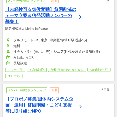
6日前
メンバー/継続ボランティア
新着
【未経験可☆気候変動】貧困削減の
テーマ立案＆啓発活動メンバーの
募集！
認定NPO法人 Living in Peace
フルリモートOK, 東京 [中央区/茅場町駅 徒歩5分]
無料
社会人・学生(高, 大, 専)・シニア(世代を超えた参加歓迎)
月1回からOK
長期歓迎
リモート可
初心者歓迎
学校/仕事終わりから参加
短時間でも可
土日中心
6日前
メンバー/継続ボランティア
新着
【プロボノ募集/団体内システム企
画・運用】貧困削減・こども支援
等に取り組むNPO