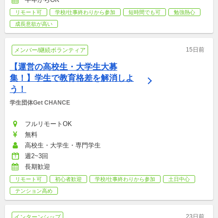
リモート可
学校/仕事終わりから参加
短時間でも可
勉強熱心
成長意欲が高い
15日前
メンバー/継続ボランティア
【運営の高校生・大学生大募
集！】学生で教育格差を解消しよ
う！
学生団体Get CHANCE
フルリモートOK
無料
高校生・大学生・専門学生
週2~3回
長期歓迎
リモート可
初心者歓迎
学校/仕事終わりから参加
土日中心
テンション高め
23日前
インターンシップ