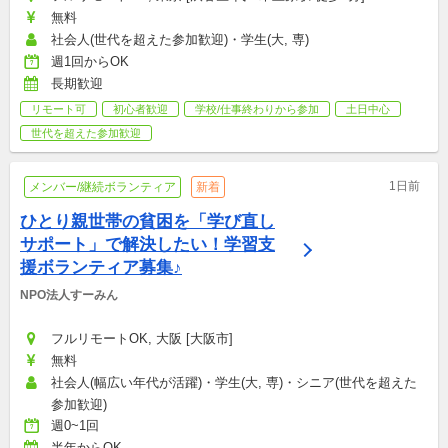
無料
社会人(世代を超えた参加歓迎)・学生(大, 専)
週1回からOK
長期歓迎
リモート可
初心者歓迎
学校/仕事終わりから参加
土日中心
世代を超えた参加歓迎
1日前
メンバー/継続ボランティア
新着
ひとり親世帯の貧困を「学び直し
サポート」で解決したい！学習支
援ボランティア募集♪
NPO法人すーみん
フルリモートOK, 大阪 [大阪市]
無料
社会人(幅広い年代が活躍)・学生(大, 専)・シニア(世代を超えた
参加歓迎)
週0~1回
半年からOK