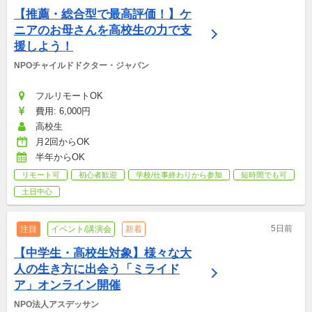
【推薦・総合型で最高評価！】ケ
ニアのお母さんを高校生の力で支
援しよう！
NPOチャイルドドクター・ジャパン
フルリモートOK
費用: 6,000円
高校生
月2回からOK
半年からOK
リモート可
初心者歓迎
学校/仕事終わりから参加
短時間でも可
土日中心
5日前
注目
イベント/講演会
新着
【中学生・高校生対象】様々な大
人の生き方に出会う「ミライド
ア」オンライン開催
NPO法人アスデッサン