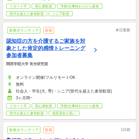
リモート可
初心者歓迎
学校/仕事終わりから参加
世代を超えた参加歓迎
シニア歓迎
本日更新
単発ボランティア
新着
認知症の方を介護するご家族を対
象とした肯定的感情トレーニング
参加者募集
関西学院大学 有光研究室
オンライン開催/フルリモートOK
無料
社会人・学生(大, 専)・シニア(世代を超えた参加歓迎)
3ヶ月間~
リモート可
初心者歓迎
学校/仕事終わりから参加
世代を超えた参加歓迎
成長意欲が高い
1日前
単発ボランティア
新着