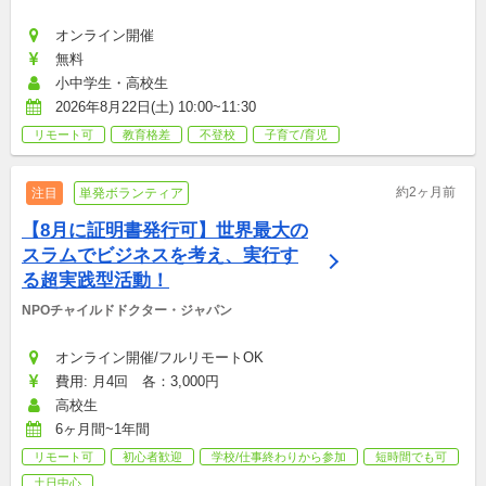
オンライン開催
無料
小中学生・高校生
2026年8月22日(土) 10:00~11:30
リモート可
教育格差
不登校
子育て/育児
約2ヶ月前
注目
単発ボランティア
【8月に証明書発行可】世界最大の
スラムでビジネスを考え、実行す
る超実践型活動！
NPOチャイルドドクター・ジャパン
オンライン開催/フルリモートOK
費用: 月4回　各：3,000円
高校生
6ヶ月間~1年間
リモート可
初心者歓迎
学校/仕事終わりから参加
短時間でも可
土日中心