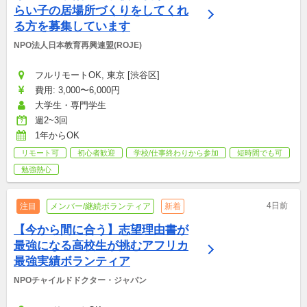
らい子の居場所づくりをしてくれ
る方を募集しています
NPO法人日本教育再興連盟(ROJE)
フルリモートOK, 東京 [渋谷区]
費用: 3,000〜6,000円
大学生・専門学生
週2~3回
1年からOK
リモート可
初心者歓迎
学校/仕事終わりから参加
短時間でも可
勉強熱心
4日前
注目
メンバー/継続ボランティア
新着
【今から間に合う】志望理由書が
最強になる高校生が挑むアフリカ
最強実績ボランティア
NPOチャイルドドクター・ジャパン