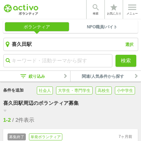


star
検索
お気に入り
メニュー
ボランティア
NPO職員/バイト
選択
検索
filter_list
絞り込み
関連/人気条件から探す
条件を追加
社会人
大学生・専門学生
高校生
小中学生
喜久田駅周辺のボランティア募集
filter_list
1-2
/
2
件表示
7ヶ月前
募集終了
単発ボランティア