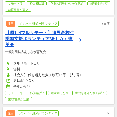
リモート可
初心者歓迎
学校/仕事終わりから参加
短時間でも可
成長意欲が高い
7日前
注目
メンバー/継続ボランティア
【週1回フルリモート】遺児高校生
学習支援ボランティア/あしなが育
英会
一般財団法人あしなが育英会
フルリモートOK
無料
社会人(世代を超えた参加歓迎)・学生(大, 専)
週1回からOK
半年からOK
リモート可
初心者歓迎
短時間でも可
世代を超えた参加歓迎
主婦/主夫が活躍
13日前
注目
メンバー/継続ボランティア