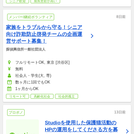
シニア歓迎
成長意欲が高い
8日前
メンバー/継続ボランティア
家族をトラブルから守る！シニア
向け詐欺防止啓発チームの企画運
営サポート募集！
探偵興信所一般社団法人
フルリモートOK, 東京 [渋谷区]
無料
社会人・学生(大, 専)
数ヶ月に1回でもOK
1ヶ月からOK
リモート可
高齢化社会
社会的孤立
13日前
プロボノ
Studioを使用した保護猫活動の
HPの運用をしてくださる方を募