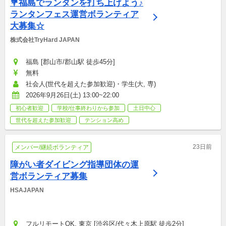
💐福島でランタンを打ち上げよう♪
ランタンフェス運営ボランティア
大募集☆
株式会社TryHard JAPAN
福島 [郡山市/郡山駅 徒歩45分]
無料
社会人(世代を超えた参加歓迎)・学生(大, 専)
2026年9月26日(土) 13:00~22:00
初心者歓迎
学校/仕事終わりから参加
土日中心
世代を超えた参加歓迎
テンション高め
23日前
メンバー/継続ボランティア
障がい者ダイビング指導団体の運
営ボランティア募集
HSAJAPAN
フルリモートOK, 東京 [渋谷区/代々木上原駅 徒歩2分]