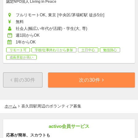
認定NPO法人 Living in Peace
フルリモートOK, 東京 [中央区/茅場町駅 徒歩5分]
無料
社会人(幅広い年代が活躍)・学生(大, 専)
週1回からOK
1年からOK
リモート可
学校/仕事終わりから参加
土日中心
勉強熱心
成長意欲が高い
前の30件
次の30件
ホーム
喜久田駅周辺のボランティア募集
activo会員サービス
応募が簡単、スカウトも