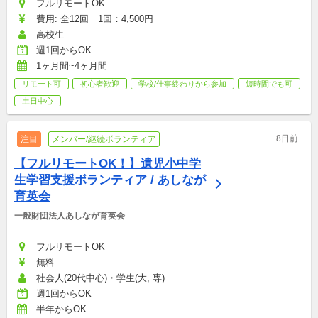
フルリモートOK
費用: 全12回　1回：4,500円
高校生
週1回からOK
1ヶ月間~4ヶ月間
リモート可
初心者歓迎
学校/仕事終わりから参加
短時間でも可
土日中心
8日前
注目
メンバー/継続ボランティア
【フルリモートOK！】遺児小中学
生学習支援ボランティア / あしなが
育英会
一般財団法人あしなが育英会
フルリモートOK
無料
社会人(20代中心)・学生(大, 専)
週1回からOK
半年からOK