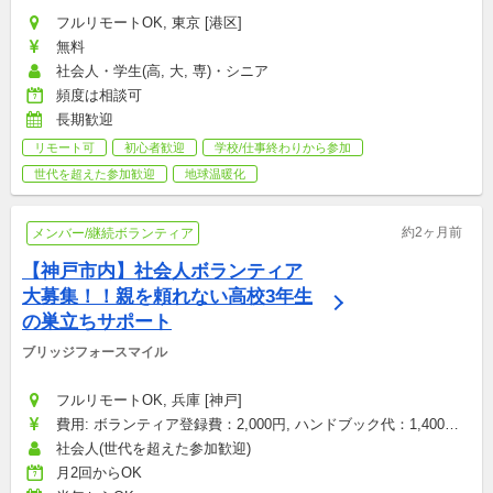
フルリモートOK, 東京 [港区]
無料
社会人・学生(高, 大, 専)・シニア
頻度は相談可
長期歓迎
リモート可
初心者歓迎
学校/仕事終わりから参加
世代を超えた参加歓迎
地球温暖化
約2ヶ月前
メンバー/継続ボランティア
【神戸市内】社会人ボランティア
大募集！！親を頼れない高校3年生
の巣立ちサポート
ブリッジフォースマイル
フルリモートOK, 兵庫 [神戸]
費用: ボランティア登録費：2,000円, ハンドブック代：1,400円, 
研修参加費：2,000円, その他雑費：会場型のみ（お菓子・飲み
社会人(世代を超えた参加歓迎)
物代など）：1,500円
月2回からOK