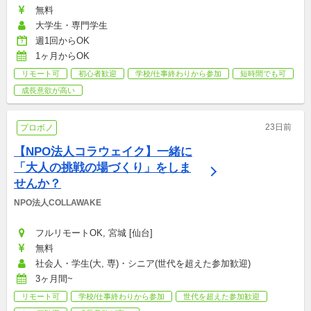
無料
大学生・専門学生
週1回からOK
1ヶ月からOK
リモート可
初心者歓迎
学校/仕事終わりから参加
短時間でも可
成長意欲が高い
23日前
プロボノ
【NPO法人コラウェイク】一緒に
「大人の挑戦の場づくり」をしま
せんか？
NPO法人COLLAWAKE
フルリモートOK, 宮城 [仙台]
無料
社会人・学生(大, 専)・シニア(世代を超えた参加歓迎)
3ヶ月間~
リモート可
学校/仕事終わりから参加
世代を超えた参加歓迎