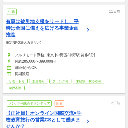
11日前
中途
有事は被災地支援をリードし、平
時は全国に備えを広げる事業企画
推進
認定NPO法人カタリバ
フルリモート勤務, 東京 [中野区/中野駅 徒歩6分]
月給285,000〜399,000円
週5回からOK
長期歓迎
リモート可
無資格可
ブランク可
未経験・初心者可
学歴不問
2日前
メンバー/継続ボランティア
新着
【正社員】オンライン国際交流×学
校教育旅行の営業CSとして働きま
せんか？