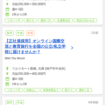
月給250,000〜350,000円
週4~5回
1年からOK
リモート可
駅チカ
週休二日
交通費支給
英語が活かせる
2日前
新卒
中途
新着
【正社員採用】オンライン国際交
流と教育旅行を全国の公立/私立学
校に届けませんか？
With The World
フルリモート勤務, 兵庫 [神戸市中央区]
月給250,000〜400,000円
週4~5回
1年からOK
リモート可
転勤なし
長期休暇あり
駅チカ
週休二日
6年弱前
新卒
中途