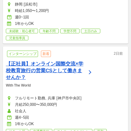
静岡 [浜松市]
時給1,050〜1,200円
週0~1回
1年からOK
未経験・初心者可
年齢不問
学歴不問
土日のみ
児童指導員
2日前
インターンシップ
新着
【正社員】オンライン国際交流×学
校教育旅行の営業CSとして働きま
せんか？
With The World
フルリモート勤務, 兵庫 [神戸市中央区]
月給250,000〜350,000円
社会人
週4~5回
1年からOK