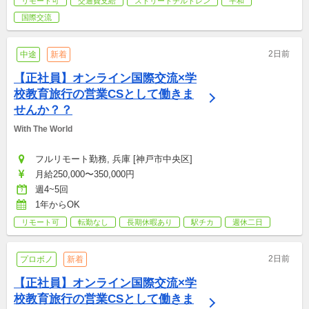
リモート可
交通費支給
ストリートチルドレン
平和
国際交流
2日前
中途
新着
【正社員】オンライン国際交流×学
校教育旅行の営業CSとして働きま
せんか？？
With The World
フルリモート勤務, 兵庫 [神戸市中央区]
月給250,000〜350,000円
週4~5回
1年からOK
リモート可
転勤なし
長期休暇あり
駅チカ
週休二日
2日前
プロボノ
新着
【正社員】オンライン国際交流×学
校教育旅行の営業CSとして働きま