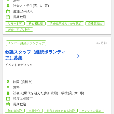
無料
社会人・学生(高, 大, 専)
週2回からOK
長期歓迎
リモート可
初心者歓迎
学校/仕事終わりから参加
交通費支給
Web・アプリ制作
3ヶ月前
メンバー/継続ボランティア
救護スタッフ（継続ボランティ
ア）募集
イベントメディック
静岡 [浜松市]
無料
社会人(世代を超えた参加歓迎)・学生(高, 大, 専)
頻度は相談可
長期歓迎
初心者歓迎
土日中心
世代を超えた参加歓迎
テンション高め