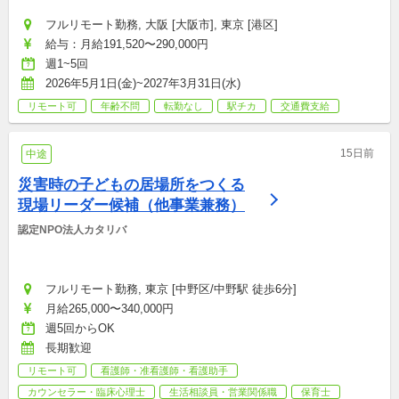
フルリモート勤務, 大阪 [大阪市], 東京 [港区]
給与：月給191,520〜290,000円
週1~5回
2026年5月1日(金)~2027年3月31日(水)
リモート可
年齢不問
転勤なし
駅チカ
交通費支給
15日前
中途
災害時の子どもの居場所をつくる
現場リーダー候補（他事業兼務）
認定NPO法人カタリバ
フルリモート勤務, 東京 [中野区/中野駅 徒歩6分]
月給265,000〜340,000円
週5回からOK
長期歓迎
リモート可
看護師・准看護師・看護助手
カウンセラー・臨床心理士
生活相談員・営業関係職
保育士