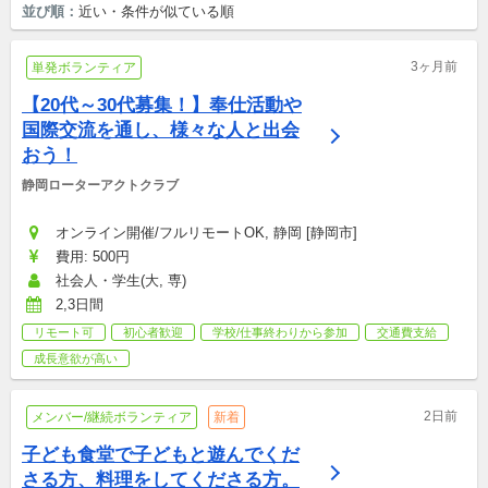
並び順：
近い・条件が似ている順
3ヶ月前
単発ボランティア
【20代～30代募集！】奉仕活動や
国際交流を通し、様々な人と出会
おう！
静岡ローターアクトクラブ
オンライン開催/フルリモートOK, 静岡 [静岡市]
費用: 500円
社会人・学生(大, 専)
2,3日間
リモート可
初心者歓迎
学校/仕事終わりから参加
交通費支給
成長意欲が高い
2日前
メンバー/継続ボランティア
新着
子ども食堂で子どもと遊んでくだ
さる方、料理をしてくださる方。