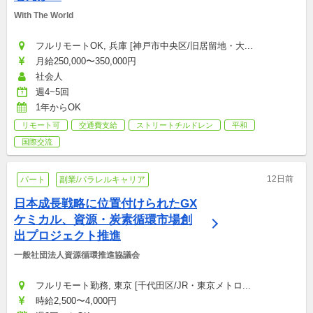
With The World
フルリモートOK, 兵庫 [神戸市中央区/旧居留地・大...
月給250,000〜350,000円
社会人
週4~5回
1年からOK
リモート可
交通費支給
ストリートチルドレン
平和
国際交流
12日前
パート
副業/パラレルキャリア
日本成長戦略に位置付けられたGX
ケミカル、資源・炭素循環市場創
出プロジェクト推進
一般社団法人資源循環推進協議会
フルリモート勤務, 東京 [千代田区/JR・東京メトロ...
時給2,500〜4,000円