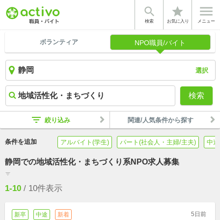


star
検索
お気に入り
メニュー
ボランティア
NPO職員/バイト
選択
検索
filter_list
絞り込み
関連/人気条件から探す
条件を追加
アルバイト(学生)
パート(社会人・主婦/主夫)
中途
静岡での地域活性化・まちづくり系NPO求人募集
filter_list
1-10
/
10
件表示
5日前
新卒
中途
新着