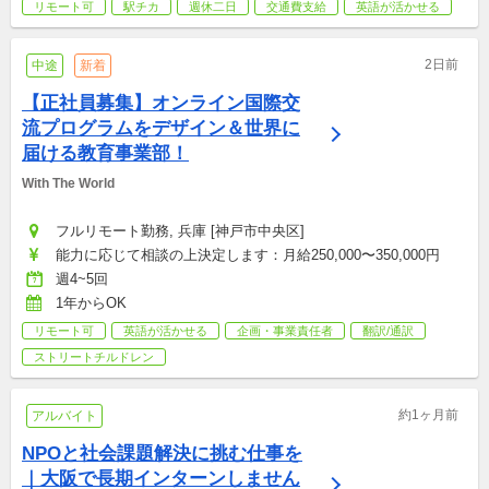
リモート可
駅チカ
週休二日
交通費支給
英語が活かせる
2日前
中途
新着
【正社員募集】オンライン国際交
流プログラムをデザイン＆世界に
届ける教育事業部！
With The World
フルリモート勤務, 兵庫 [神戸市中央区]
能力に応じて相談の上決定します：月給250,000〜350,000円
週4~5回
1年からOK
リモート可
英語が活かせる
企画・事業責任者
翻訳/通訳
ストリートチルドレン
約1ヶ月前
アルバイト
NPOと社会課題解決に挑む仕事を
｜大阪で長期インターンしません