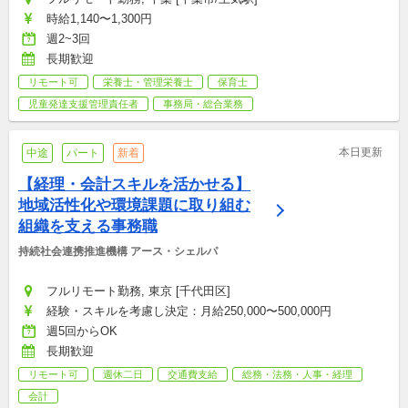
時給1,140〜1,300円
週2~3回
長期歓迎
リモート可
栄養士・管理栄養士
保育士
児童発達支援管理責任者
事務局・総合業務
本日更新
中途
パート
新着
【経理・会計スキルを活かせる】
地域活性化や環境課題に取り組む
組織を支える事務職
持続社会連携推進機構 アース・シェルパ
フルリモート勤務, 東京 [千代田区]
経験・スキルを考慮し決定：月給250,000〜500,000円
週5回からOK
長期歓迎
リモート可
週休二日
交通費支給
総務・法務・人事・経理
会計