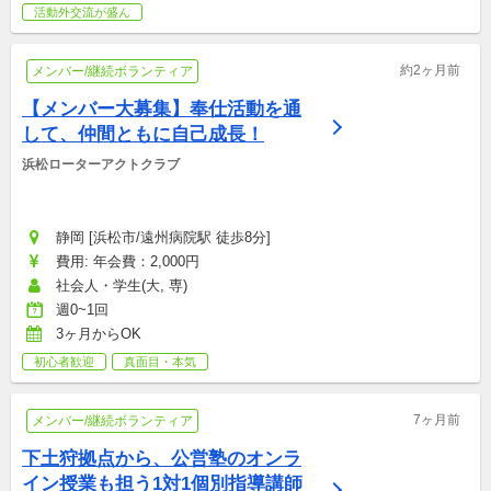
活動外交流が盛ん
約2ヶ月前
メンバー/継続ボランティア
【メンバー大募集】奉仕活動を通
して、仲間ともに自己成長！
浜松ローターアクトクラブ
静岡 [浜松市/遠州病院駅 徒歩8分]
費用: 年会費：2,000円
社会人・学生(大, 専)
週0~1回
3ヶ月からOK
初心者歓迎
真面目・本気
7ヶ月前
メンバー/継続ボランティア
下土狩拠点から、公営塾のオンラ
イン授業も担う1対1個別指導講師