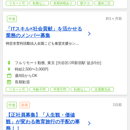
リモート可
転勤なし
長期休暇あり
駅チカ
週休二日
約1ヶ月前
中途
「ITスキル×社会貢献」を活かせる
業務のメンバー募集
特定非営利活動法人全国こども食堂支援センタ
ー・むすびえ
フルリモート勤務, 東京 [渋谷区/JR新宿駅 徒歩5分]
時給2,500〜3,000円
週4回からOK
長期歓迎
リモート可
年齢不問
学歴不問
転勤なし
交通費支給
2日前
中途
新着
【正社員募集】「人生観・価値
観」が変わる教育旅行の手配の事
務！！