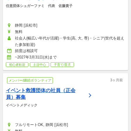
任意団体シュガーファミ　代表　佐藤貴子
静岡 [浜松市]
無料
社会人(幅広い年代が活躍)・学生(高, 大, 専)・シニア(世代を超え
た参加歓迎)
頻度は相談可
~2027年3月31日(水)まで
初心者歓迎
土日中心
子育て/育児
3ヶ月前
メンバー/継続ボランティア
イベント救護団体の社員（正会
員）募集
イベントメディック
フルリモートOK, 静岡 [浜松市]