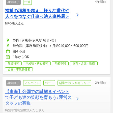
4年弱前
募集終了
中途
福祉の垣根を超え、様々な世代や
人々をつなぐ仕事＜法人事務局＞
NPO法人えん
静岡 [伊東市/伊東駅 徒歩9分]
総合職（事務局長候補）：月給240,000〜300,000円
週4~5回
1年からOK
無資格可
未経験・初心者可
年齢不問
保育・介護・医療
企画・事業責任者
2年弱前
募集終了
アルバイト
パート
副業/パラレルキャリア
【東海】公園での謎解きイベント
で子ども達の笑顔を育もう♪運営ス
タッフの募集
特定非営利活動法人たしざん