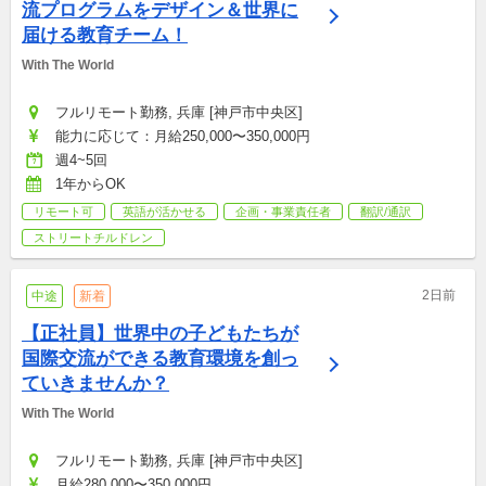
流プログラムをデザイン＆世界に
届ける教育チーム！
With The World
フルリモート勤務, 兵庫 [神戸市中央区]
能力に応じて：月給250,000〜350,000円
週4~5回
1年からOK
リモート可
英語が活かせる
企画・事業責任者
翻訳/通訳
ストリートチルドレン
2日前
中途
新着
【正社員】世界中の子どもたちが
国際交流ができる教育環境を創っ
ていきませんか？
With The World
フルリモート勤務, 兵庫 [神戸市中央区]
月給280,000〜350,000円