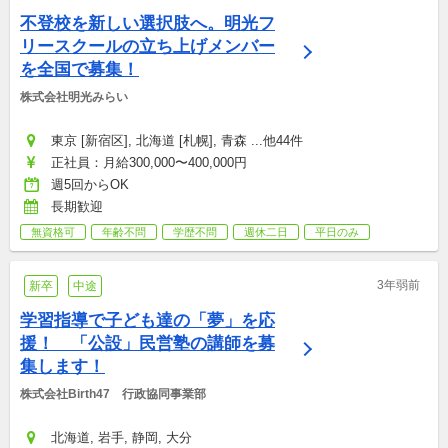
不登校を新しい選択肢へ。明光フ
リースクールの立ち上げメンバー
を全国で募集！
株式会社明光みらい
東京 [新宿区], 北海道 [札幌], 青森 ...他44件
正社員：月給300,000〜400,000円
週5回からOK
長期歓迎
無資格可
年齢不問
学歴不問
週休二日
平日のみ
3年弱前
新卒
中途
学習指導で子ども達の「夢」を応
援！　「公設」民営塾の講師を募
集します！
株式会社Birth47　行政協同事業部
北海道, 岩手, 静岡, 大分