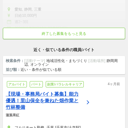
愛知, 静岡, 三重
日給10,000円
週2~3回
2024年9月21日(土)~12月8日(日)
終了した募集をもっと見る
無資格可
ブランク可
未経験・初心者可
マイカー通勤可
交通費支給
近く・似ている条件の職員/バイト
検索条件：
[活動テーマ]
地域活性化・まちづくり
[活動場所]
静岡周
辺, オンライン
並び順：
近い・条件が似ている順
4ヶ月前
アルバイト
パート
副業/パラレルキャリア
【現場・事務局バイト募集】能力
優遇！里山保全を兼ねた畑作業と
竹林整備
蓮葉果紅
フルリモート勤務, 千葉 [千葉市/土気駅]