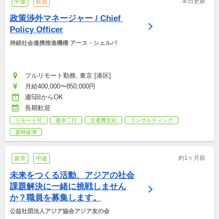
本日更新
中途
新着
政策渉外マネージャー / Chief 
Policy Officer
持続社会連携推進機構 アース・シェルパ
フルリモート勤務, 東京 [港区]
月給400,000〜850,000円
週5回からOK
長期歓迎
リモート可
週休二日
交通費支給
コンサルティング
森林破壊
約1ヶ月前
新卒
中途
未来をつくる活動、アジアの社会
課題解決に一緒に挑戦しません
か？職員を募集します。
公益社団法人アジア協会アジア友の会