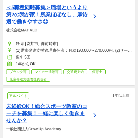
＜5職種同時募集＞職場というより
第2の我が家！残業ほぼなし、厚待
遇で働きやすさ◎
株式会社MAHALO
静岡 [袋井市, 御前崎市]
(1)児童発達支援管理責任者：月給190,000〜270,000円, (2)サービ
ス管理責任者：月給190,000〜270,000円, (3)児童指導員：月給
週4~5回
180,000〜240,000円, (4)相談支援専門員：月給180,000〜240,000
1年からOK
円, (5)保育士：月給180,000〜240,000円
ブランク可
マイカー通勤可
交通費支給
保育士
児童発達支援管理責任者
1年以上前
アルバイト
未経験OK！総合スポーツ教室のコ
ーチを募集！一緒に楽しく働きま
せんか？
一般社団法人Grow Up Academy