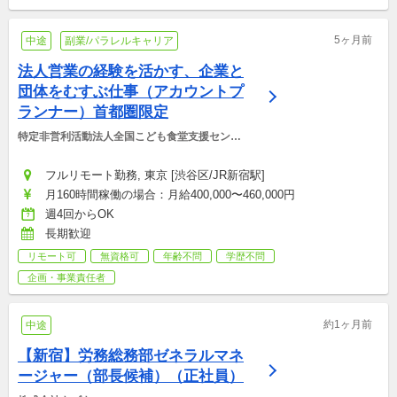
5ヶ月前
中途
副業/パラレルキャリア
法人営業の経験を活かす、企業と
団体をむすぶ仕事（アカウントプ
ランナー）首都圏限定
特定非営利活動法人全国こども食堂支援センタ
ー・むすびえ
フルリモート勤務, 東京 [渋谷区/JR新宿駅]
月160時間稼働の場合：月給400,000〜460,000円
週4回からOK
長期歓迎
リモート可
無資格可
年齢不問
学歴不問
企画・事業責任者
約1ヶ月前
中途
【新宿】労務総務部ゼネラルマネ
ージャー（部長候補）（正社員）