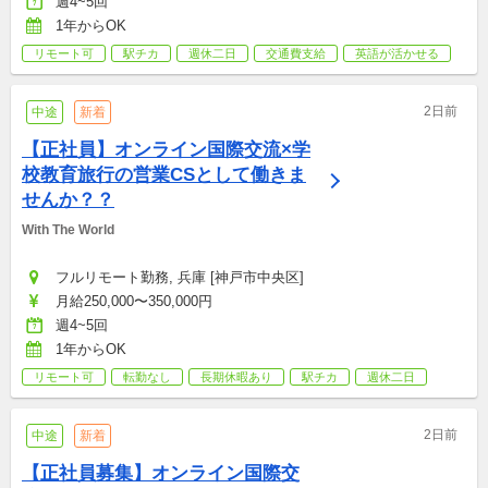
週4~5回
1年からOK
リモート可
駅チカ
週休二日
交通費支給
英語が活かせる
2日前
中途
新着
【正社員】オンライン国際交流×学
校教育旅行の営業CSとして働きま
せんか？？
With The World
フルリモート勤務, 兵庫 [神戸市中央区]
月給250,000〜350,000円
週4~5回
1年からOK
リモート可
転勤なし
長期休暇あり
駅チカ
週休二日
2日前
中途
新着
【正社員募集】オンライン国際交