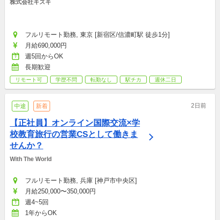
株式会社キズキ
フルリモート勤務, 東京 [新宿区/信濃町駅 徒歩1分]
月給690,000円
週5回からOK
長期歓迎
リモート可
学歴不問
転勤なし
駅チカ
週休二日
2日前
中途
新着
【正社員】オンライン国際交流×学
校教育旅行の営業CSとして働きま
せんか？
With The World
フルリモート勤務, 兵庫 [神戸市中央区]
月給250,000〜350,000円
週4~5回
1年からOK