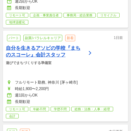
週2回からOK
長期歓迎
リモート可
企画・事業責任者
事務局・総合業務
リサイクル
地球温暖化
1日前
パート
副業/パラレルキャリア
新着
自分を生きるアソビの学校『まち
のスコーレ』会計スタッフ
遊びでまちづくりする準備室
フルリモート勤務, 神奈川 [茅ヶ崎市]
時給1,800〜2,200円
週1回からOK
長期歓迎
リモート可
年齢不問
学歴不問
総務・法務・人事・経理
会計