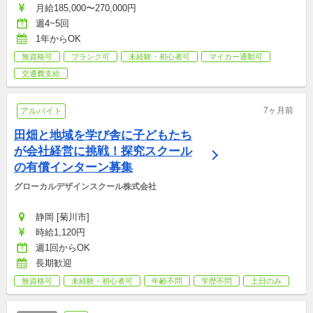
月給185,000〜270,000円
週4~5回
1年からOK
無資格可
ブランク可
未経験・初心者可
マイカー通勤可
交通費支給
7ヶ月前
アルバイト
田畑と地域を学び舎に子どもたち
が会社経営に挑戦！探究スクール
の有償インターン募集
グローカルデザインスクール株式会社
静岡 [菊川市]
時給1,120円
週1回からOK
長期歓迎
無資格可
未経験・初心者可
年齢不問
学歴不問
土日のみ