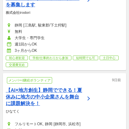
を募集します
株式会社irodori
静岡 [三島駅, 駿東郡/下土狩駅]
無料
大学生・専門学生
週1回からOK
3ヶ月からOK
初心者歓迎
学校/仕事終わりから参加
短時間でも可
土日中心
交通費支給
9日前
メンバー/継続ボランティア
【AI×地方創生】静岡でできる！夏
休みに地方の中小企業さんを舞台
に課題解決を！
ひなてく
フルリモートOK, 静岡 [静岡市, 浜松市]