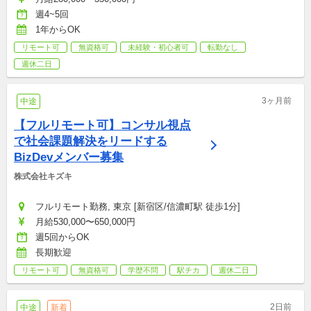
週4~5回
1年からOK
リモート可
無資格可
未経験・初心者可
転勤なし
週休二日
3ヶ月前
中途
【フルリモート可】コンサル視点
で社会課題解決をリードする
BizDevメンバー募集
株式会社キズキ
フルリモート勤務, 東京 [新宿区/信濃町駅 徒歩1分]
月給530,000〜650,000円
週5回からOK
長期歓迎
リモート可
無資格可
学歴不問
駅チカ
週休二日
2日前
中途
新着