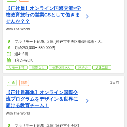
【正社員】オンライン国際交流×学
校教育旅行の営業CSとして働きま
せんか？？
With The World
フルリモート勤務, 兵庫 [神戸市中央区/旧居留地・大...
月給250,000〜350,000円
週4~5回
1年からOK
リモート可
転勤なし
長期休暇あり
駅チカ
週休二日
2日前
中途
新着
【正社員募集】オンライン国際交
流プログラムをデザイン＆世界に
届ける教育チーム！
With The World
フルリモート勤務, 兵庫 [神戸市中央区]