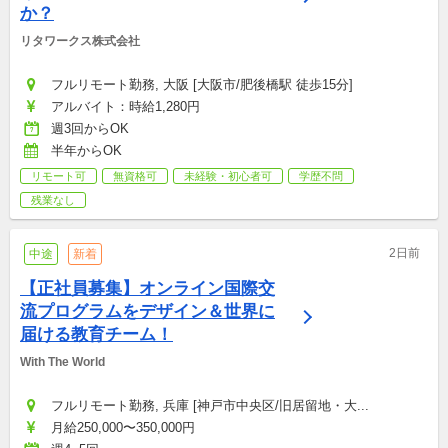
か？
リタワークス株式会社
フルリモート勤務, 大阪 [大阪市/肥後橋駅 徒歩15分]
アルバイト：時給1,280円
週3回からOK
半年からOK
リモート可
無資格可
未経験・初心者可
学歴不問
残業なし
2日前
中途
新着
【正社員募集】オンライン国際交
流プログラムをデザイン＆世界に
届ける教育チーム！
With The World
フルリモート勤務, 兵庫 [神戸市中央区/旧居留地・大...
月給250,000〜350,000円