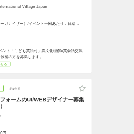
national Village Japan
ーガナイザー）/イベント一回あたり：日給
ートディレクター/イベント一回あたり：日給10,000
ルクラスマネージャー：日給7,000円
イベント「こども英語村」異文化理解x英会話交流
ー候補の方を募集します。
かせる
ア
約1年前
フォームのUI/WEBデザイナー募集
）
ク
00円