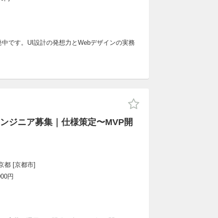
中です。UI設計の発想力とWebデザインの実務
ンジニア募集｜仕様策定〜MVP開
都 [京都市]
000円