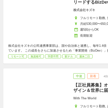
リードするBizD
株式会社キズキ
フルリモート勤務, 東
月給530,000〜650,
週5回からOK
長期歓迎
株式会社キズキの公民連携事業部は、国や自治体と連携し、毎年1.4
ています。 この成長をさらに加速させるため「事業開発（BizDev）
リモート可
無資格可
学歴不問
駅チカ
週休二日
中途
新着
4日
【正社員募集】オ
ザイン＆世界に届
With The World
フルリモート勤務, 