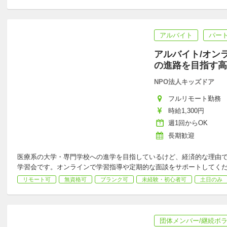
アルバイト
パー
アルバイト/オン
の進路を目指す高
NPO法人キッズドア
フルリモート勤務
時給1,300円
週1回からOK
長期歓迎
医療系の大学・専門学校への進学を目指しているけど、経済的な理由
学習会です。オンラインで学習指導や定期的な面談をサポートして
リモート可
無資格可
ブランク可
未経験・初心者可
土日のみ
団体メンバー/継続ボ