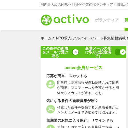
国内最大級のNPO・社会的企業のボランティア・職員/
ボランティア
職
ホーム
NPO求人/アルバイト/パート募集情報満載
この条件の新着
新着メールの受
をメールで受け
け取りは設定済
取る
です
activo会員サービス
応募が簡単、スカウトも
応募時に基本情報が自動反映されて応募
が簡単。プロフィールを充実させると団
体からスカウトが来ることも。
気になる条件の新着募集が届く
検索した条件を登録すると新着募集が出
たときにメールで通知を受け取れます。
無期限のお気に入り保存、リマインドも
追加したお気に入りを無期限に保存、い