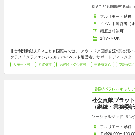
KIVこども国際村 Kids Inter
フルリモート勤務
イベント運営者（オ
12,000円, サポ
頻度は相談可
円, クラスエンジェ
1年からOK
非営利活動法人KIVこども国際村では、 アウトドア国際交流x英会話
クラス「クラスエンジェル」のイベント運営者、サポートディレクタ
リモート可
無資格可
未経験・初心者可
交通費支給
英語が活
副業/パラレルキャリ
社会貢献プラット
（継続・業務委託
ソーシャルグッド･リン
フルリモート勤務
月給20,000〜100,0