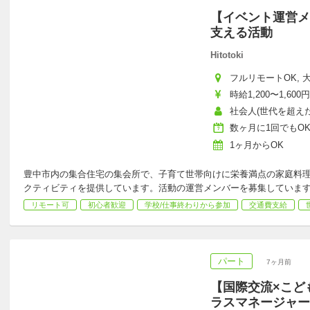
【イベント運営メ
支える活動
Hitotoki
フルリモートOK, 大
時給1,200〜1,600円
社会人(世代を超えた
数ヶ月に1回でもO
1ヶ月からOK
豊中市内の集合住宅の集会所で、子育て世帯向けに栄養満点の家庭料
クティビティを提供しています。活動の運営メンバーを募集していま
リモート可
初心者歓迎
学校/仕事終わりから参加
交通費支給
パート
7ヶ月前
【国際交流×こど
ラスマネージャー