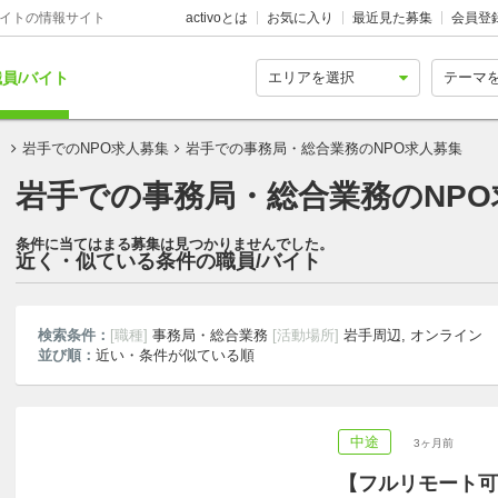
バイトの情報サイト
activoとは
お気に入り
最近見た募集
会員登
員/バイト
！
岩手でのNPO求人募集
岩手での事務局・総合業務のNPO求人募集
岩手での事務局・総合業務のNPO
条件に当てはまる募集は見つかりませんでした。
近く・似ている条件の職員/バイト
検索条件：
[職種]
事務局・総合業務
[活動場所]
岩手周辺, オンライン
並び順：
近い・条件が似ている順
中途
3ヶ月前
【フルリモート可