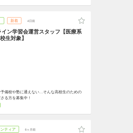
ト
新着
4日前
ライン学習会運営スタッフ【医療系
校生対象】
で予備校や塾に通えない…そんな高校生のための
くださる方を募集中！
ランティア
6ヶ月前