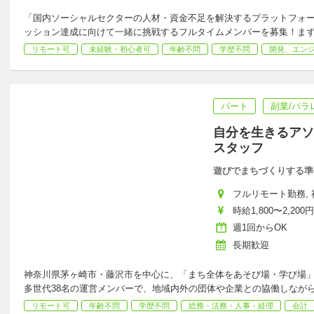
「国内ソーシャルセクターの人材・資金不足を解決するプラットフォー
ッション達成に向けて一緒に挑戦するフルタイムメンバーを募集！ま
リモート可
未経験・初心者可
年齢不問
学歴不問
開発、エン
パート
副業/パラ
自分を生きるアソ
スタッフ
遊びでまちづくりする準
フルリモート勤務, 
時給1,800〜2,200円
週1回からOK
長期歓迎
神奈川県茅ヶ崎市・藤沢市を中心に、「まち全体をあそび場・学び場
多世代38名の運営メンバーで、地域内外の団体や企業との協働しなが
リモート可
年齢不問
学歴不問
総務・法務・人事・経理
会計