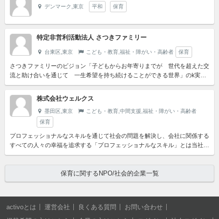
デンマーク,東京
平和
保育
特定非営利活動法人 さつきファミリー
台東区,東京
こども・教育,福祉・障がい・高齢者
保育
さつきファミリーのビジョン「子どもからお年寄りまでが 世代を超えた交
流と助け合いを通じて 一生希望を持ち続けることができる世界」のk実現
を目指して活動しています。さつきファミリーのミッション：「...
株式会社ウェルクス
墨田区,東京
こども・教育,中間支援,福祉・障がい・高齢者
保育
プロフェッショナルなスキルを通じて社会の問題を解決し、会社に関係する
すべての人々の幸福を追求する「プロフェッショナルなスキル」とは当社が
競争力を持てるナレッジ・スキル・ノウハウを指します。「社会...
保育に関するNPO/社会的企業一覧
activoとは
運営会社
良くある質問
お問い合わせ