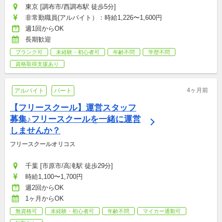
東京 [調布市/西調布駅 徒歩5分]
非常勤職員(アルバイト）：時給1,226〜1,600円
週1回からOK
長期歓迎
ブランク可
未経験・初心者可
年齢不問
学歴不問
資格取得支援あり
4ヶ月前
アルバイト
パート
【フリースクール】運営スタッフ
募集♪フリースクールを一緒に運営
しませんか？
フリースクールオリコス
千葉 [市原市/高滝駅 徒歩29分]
時給1,100〜1,700円
週2回からOK
1ヶ月からOK
無資格可
未経験・初心者可
年齢不問
マイカー通勤可