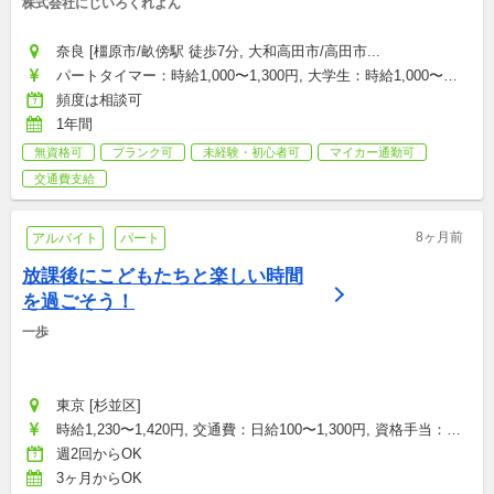
株式会社にじいろくれよん
奈良 [橿原市/畝傍駅 徒歩7分, 大和高田市/高田市...
パートタイマー：時給1,000〜1,300円, 大学生：時給1,000〜
1,100円, 契約社員(正社員登用あり)：月給180,000〜300,000円, 
頻度は相談可
店舗トップ：月給300,000〜400,000円
1年間
無資格可
ブランク可
未経験・初心者可
マイカー通勤可
交通費支給
8ヶ月前
アルバイト
パート
放課後にこどもたちと楽しい時間
を過ごそう！
一歩
東京 [杉並区]
時給1,230〜1,420円, 交通費：日給100〜1,300円, 資格手当：日
給50円
週2回からOK
3ヶ月からOK