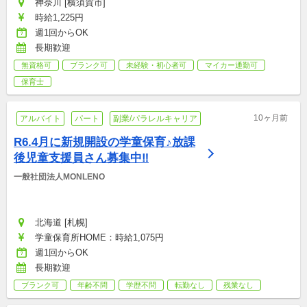
神奈川 [横須賀市]
時給1,225円
週1回からOK
長期歓迎
無資格可
ブランク可
未経験・初心者可
マイカー通勤可
保育士
10ヶ月前
アルバイト
パート
副業/パラレルキャリア
R6.4月に新規開設の学童保育♪放課
後児童支援員さん募集中‼︎
一般社団法人MONLENO
北海道 [札幌]
学童保育所HOME：時給1,075円
週1回からOK
長期歓迎
ブランク可
年齢不問
学歴不問
転勤なし
残業なし