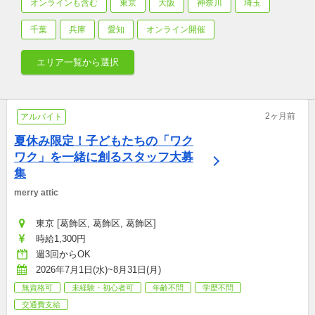
オンラインも含む
東京
大阪
神奈川
埼玉
千葉
兵庫
愛知
オンライン開催
エリア一覧から選択
2ヶ月前
アルバイト
夏休み限定！子どもたちの「ワク
ワク」を一緒に創るスタッフ大募
集
merry attic
東京 [葛飾区, 葛飾区, 葛飾区]
時給1,300円
週3回からOK
2026年7月1日(水)~8月31日(月)
無資格可
未経験・初心者可
年齢不問
学歴不問
交通費支給