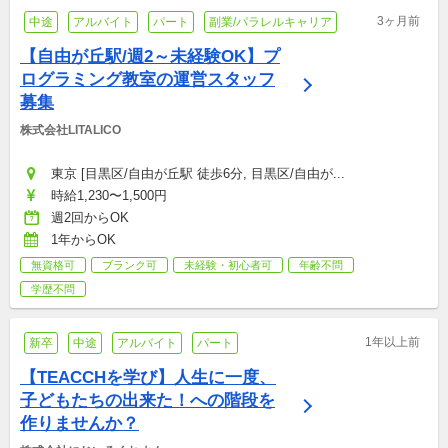
3ヶ月前
中途
アルバイト
パート
副業/パラレルキャリア
【自由が丘駅/週2～未経験OK】プ
ログラミング教室の運営スタッフ
募集
株式会社LITALICO
東京 [目黒区/自由が丘駅 徒歩6分, 目黒区/自由が...
時給1,230〜1,500円
週2回からOK
1年からOK
無資格可
ブランク可
未経験・初心者可
年齢不問
学歴不問
1年以上前
新卒
中途
アルバイト
パート
【TEACCHを学び】人生に一度、
子どもたちの出来た！への階段を
作りませんか？