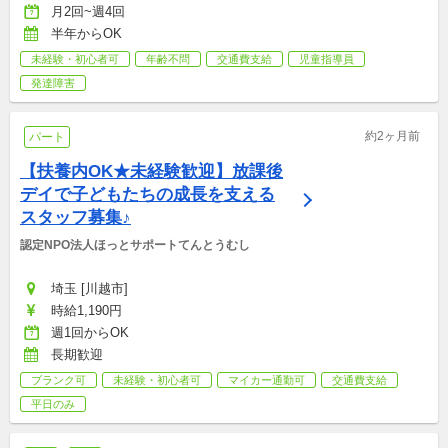
月2回~週4回
半年からOK
未経験・初心者可
年齢不問
交通費支給
児童指導員
発達障害
約2ヶ月前
パート
【扶養内OK★未経験歓迎】放課後
デイで子どもたちの成長を支える
スタッフ募集♪
認定NPO法人ほっとサポートてんとうむし
埼玉 [川越市]
時給1,190円
週1回からOK
長期歓迎
ブランク可
未経験・初心者可
マイカー通勤可
交通費支給
平日のみ