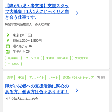
【障がい児・者支援】支援スタッ
フ大募集！1人1人にじっくりと向
き合う仕事です。
特定非営利活動法人　みんなの家
東京 [大田区]
時給1,320〜1,800円
週2回からOK
半年からOK
無資格可
ブランク可
未経験・初心者可
交通費支給
土日のみ
9日前
新卒
中途
アルバイト
パート
副業/パラレルキャリア
障がい児者への支援活動に関心の
ある方。働き方は色々あります！
ＮＰＯ法人にこにこの会