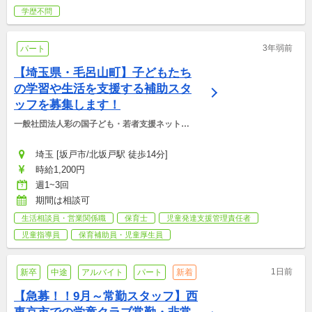
学歴不問
3年弱前
パート
【埼玉県・毛呂山町】子どもたち
の学習や生活を支援する補助スタ
ッフを募集します！
一般社団法人彩の国子ども・若者支援ネットワ
ーク
埼玉 [坂戸市/北坂戸駅 徒歩14分]
時給1,200円
週1~3回
期間は相談可
生活相談員・営業関係職
保育士
児童発達支援管理責任者
児童指導員
保育補助員・児童厚生員
1日前
新卒
中途
アルバイト
パート
新着
【急募！！9月～常勤スタッフ】西