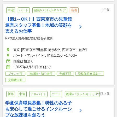
2日前
中途
パート
副業/パラレルキャリア
新着
【週1～OK！】西東京市の児童館
運営スタッフ募集！地域の笑顔を
支えるお仕事
NPO法人野外遊び喜び総合研究所
東京 [西東京市/田無駅 徒歩8分, 西東京市...他2件
パート・アルバイト：時給1,250〜1,400円
頻度は相談可
~2027年3月31日(水)まで
ブランク可
未経験・初心者可
年齢不問
資格取得支援あり
交通費支給
1年以上前
新卒
中途
アルバイト
パート
副業/パラレルキャリア
学童保育職員募集！特性のある子
も安心して過ごせるインクルーシ
ブな放課後を創ろう