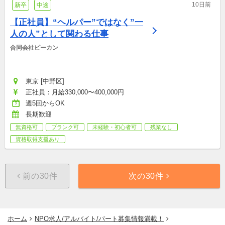
10日前
新卒
中途
【正社員】“ヘルパー”ではなく”一
人の人”として関わる仕事
合同会社ピーカン
東京 [中野区]
正社員：月給330,000〜400,000円
週5回からOK
長期歓迎
無資格可
ブランク可
未経験・初心者可
残業なし
資格取得支援あり
前の30件
次の30件
ホーム
NPO求人/アルバイト/パート募集情報満載！