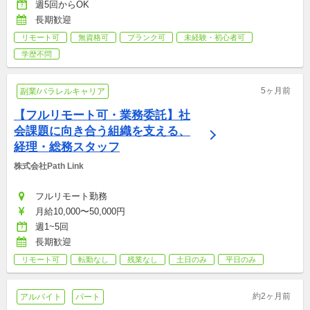
週5回からOK
長期歓迎
リモート可
無資格可
ブランク可
未経験・初心者可
学歴不問
5ヶ月前
副業/パラレルキャリア
【フルリモート可・業務委託】社
会課題に向き合う組織を支える、
経理・総務スタッフ
株式会社Path Link
フルリモート勤務
月給10,000〜50,000円
週1~5回
長期歓迎
リモート可
転勤なし
残業なし
土日のみ
平日のみ
約2ヶ月前
アルバイト
パート