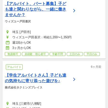
【アルバイト、パート募集】子ど
も達と関わりながら、一緒に働き
ませんか？
ウィズユー戸田喜沢
埼玉 [戸田市]
ウィズユー戸田喜沢：時給1,200〜1,350円
週1回からOK
3ヶ月からOK
無資格可
未経験・初心者可
年齢不問
土日のみ
平日のみ
6ヶ月前
アルバイト
【学生アルバイトさん】子ども達
の気持ちに寄り添った遊びを♪
株式会社タクミンズプレイス
埼玉 [三郷市/八潮駅]