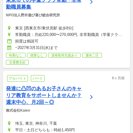
東京市での学童クラブ常勤・非常
勤職員募集
NPO法人野外遊び喜び総合研究所
東京 [西東京市/東伏見駅 徒歩8分]
常勤職員：月給220,000〜270,000円, 非常勤職員（学童クラ
ブ）：時給1,250円
頻度は相談可
~2027年3月31日(水)まで
転勤なし
残業なし
資格取得支援あり
週休二日
交通費支給
8ヶ月前
アルバイト
パート
発達に凸凹のあるお子さんのキャ
リア教育をサポートしませんか？
週末中心、月2回～◎
株式会社Kaien
埼玉, 東京, 神奈川, 千葉
平日・土日どちらも：時給1,450円