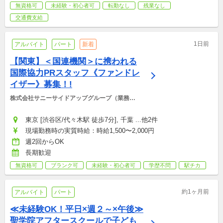
無資格可
未経験・初心者可
転勤なし
残業なし
交通費支給
1日前
アルバイト
パート
新着
【関東】＜国連機関＞に携われる
国際協力PRスタッフ《ファンドレ
イザー》募集！!
株式会社サニーサイドアップグループ（業務運
営：株式会社グッドアンドカンパニー）
東京 [渋谷区/代々木駅 徒歩7分], 千葉 ...他2件
現場勤務時の実質時給：時給1,500〜2,000円
週2回からOK
長期歓迎
無資格可
ブランク可
未経験・初心者可
学歴不問
駅チカ
約1ヶ月前
アルバイト
パート
≪未経験OK！平日×週２～×午後≫
聖学院アフタースクールで子ども