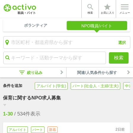


star
検索
お気に入り
メニュー
ボランティア
NPO職員/バイト
選択
検索
filter_list
絞り込み
関連/人気条件から探す
条件を追加
アルバイト(学生)
パート(社会人・主婦/主夫)
中途
保育に関するNPO求人募集
filter_list
1-30
/
534
件表示
2日前
アルバイト
パート
新着