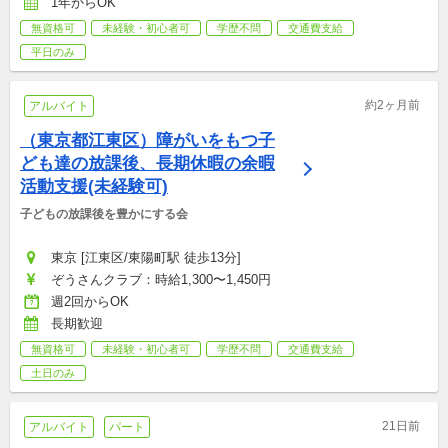
1年からOK
無資格可
未経験・初心者可
学歴不問
交通費支給
平日のみ
約2ヶ月前
アルバイト
（東京都江東区）障がいをもつ子
ども達の放課後、長期休暇の余暇
活動支援(未経験可)
子どもの放課後を豊かにする会
東京 [江東区/東陽町駅 徒歩13分]
ぞうさんクラブ：時給1,300〜1,450円
週2回からOK
長期歓迎
無資格可
未経験・初心者可
学歴不問
交通費支給
土日のみ
21日前
アルバイト
パート