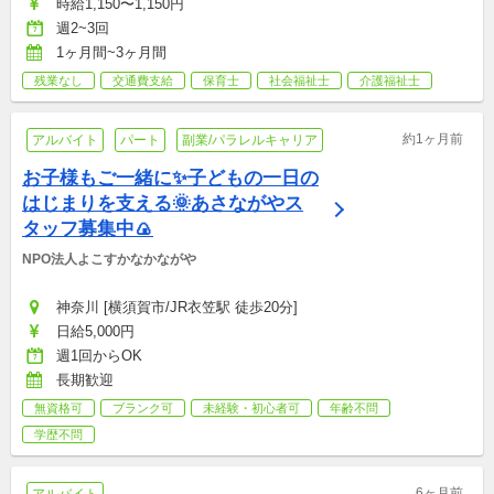
時給1,150〜1,150円
週2~3回
1ヶ月間~3ヶ月間
残業なし
交通費支給
保育士
社会福祉士
介護福祉士
約1ヶ月前
アルバイト
パート
副業/パラレルキャリア
お子様もご一緒に✨子どもの一日の
はじまりを支える🌞あさながやス
タッフ募集中🍙
NPO法人よこすかなかながや
神奈川 [横須賀市/JR衣笠駅 徒歩20分]
日給5,000円
週1回からOK
長期歓迎
無資格可
ブランク可
未経験・初心者可
年齢不問
学歴不問
6ヶ月前