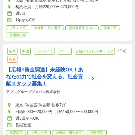
大阪 [堺市/宿院駅 徒歩2分, 堺市/なかも...他2件
契約社員：月給220,000〜270,000円
週5回
1年からOK
ブランク可
未経験・初心者可
資格取得支援あり
週休二日
交通費支給
1日前
新卒
中途
アルバイト
パート
副業/パラレルキャリア
新着
【広報×資金調達】未経験OK！あ
なたの力で社会を変える。社会貢
献スタッフ募集！
アプコグループジャパン株式会社
東京 [渋谷区/渋谷駅 徒歩7分]
日給5,000〜20,000円, 月給150,000〜500,000円
週3回からOK
長期歓迎
無資格可
ブランク可
未経験・初心者可
年齢不問