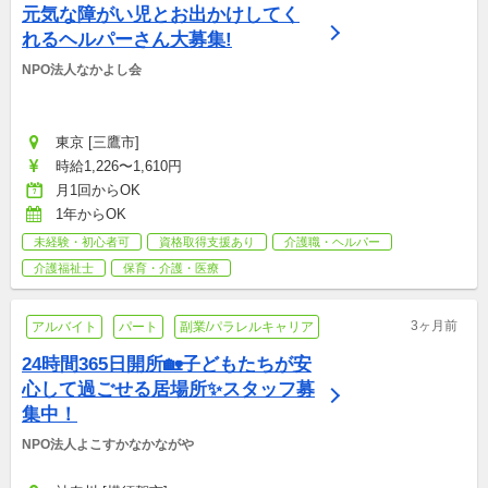
元気な障がい児とお出かけしてく
れるヘルパーさん大募集!
NPO法人なかよし会
東京 [三鷹市]
時給1,226〜1,610円
月1回からOK
1年からOK
未経験・初心者可
資格取得支援あり
介護職・ヘルパー
介護福祉士
保育・介護・医療
3ヶ月前
アルバイト
パート
副業/パラレルキャリア
24時間365日開所🏡子どもたちが安
心して過ごせる居場所✨スタッフ募
集中！
NPO法人よこすかなかながや