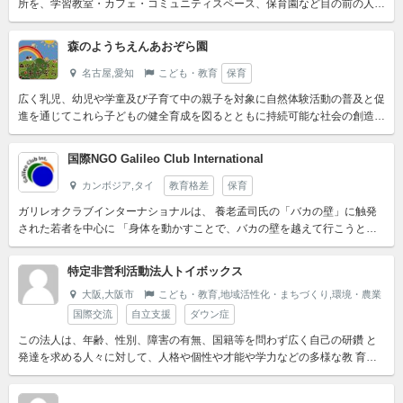
所を、学習教室・カフェ・コミュニティスペース、保育園など目の前の人の
暮らしに合わせてつくる千葉県市川市のNPO 法人です。ない...
森のようちえんあおぞら園
名古屋,愛知
こども・教育
保育
広く乳児、幼児や学童及び子育て中の親子を対象に自然体験活動の普及と促
進を通じてこれら子どもの健全育成を図るとともに持続可能な社会の創造に
寄することを目的とする。
国際NGO Galileo Club International
カンボジア,タイ
教育格差
保育
ガリレオクラブインターナショナルは、 養老孟司氏の「バカの壁」に触発
された若者を中心に 「身体を動かすことで、バカの壁を越えて行こうとす
る」 ムーブメント 運動体である。 多くの日本人は、 「...
特定非営利活動法人トイボックス
大阪,大阪市
こども・教育,地域活性化・まちづくり,環境・農業
国際交流
自立支援
ダウン症
この法人は、年齢、性別、障害の有無、国籍等を問わず広く自己の研鑽 と
発達を求める人々に対して、人格や個性や才能や学力などの多様な教 育環
境の提供や、スポーツや芸術、エンターテイメントの活動を通じ...