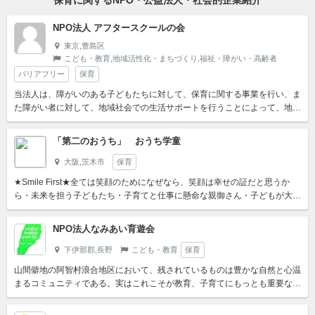
保育に関するNPO・公益法人・社会的企業紹介
NPO法人 アフタースクールの会
東京,豊島区
こども・教育,地域活性化・まちづくり,福祉・障がい・高齢者
バリアフリー
保育
当法人は、障がいのある子どもたちに対して、保育に関する事業を行い、ま
た障がい者に対して、地域社会での生活サポートを行うことによって、地域
社会との繋がりを強化すると同時に、健全なまちづくり、バリア...
「第二のおうち」 おうち学童
大阪,茨木市
保育
★Smile First★全ては笑顔のためになぜなら、笑顔は幸せの証だと思うか
ら・未来を担う子どもたち・子育てと仕事に懸命な親御さん・子どもが大好
きな学童のスタッフ全ての人の幸せのために社会の理...
NPO法人なみあい育遊会
下伊那郡,長野
こども・教育
保育
山間僻地の阿智村浪合地区において、残されているものは豊かな自然と心温
まるコミュニティである。実はこれこそが教育、子育てにもっとも重要なも
のであり、こうした環境を保全、発展させ、教育とリンクさせ...