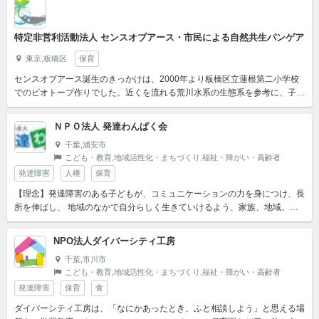
特定非営利活動法人 センスオブアース・市民による自然共生パンゲア
東京,板橋区
保育
センスオブアース誕生のきっかけは、2000年より板橋区立蓮根第二小学校
でのビオトープ作りでした。近くを流れる荒川水系の生態系を参考に、子ど
もたちの考えたデザインを活かしながら、児童・教員・保護者...
ＮＰＯ法人 発達わんぱく会
千葉,浦安市
こども・教育,地域活性化・まちづくり,福祉・障がい・高齢者
発達障害
人権
保育
【理念】発達障害のある子どもが、コミュニケーションの力を身につけ、長
所を伸ばし、 地域のなかで自分らしく生きていけるよう、家族、地域、行
政のみんなで支援する。この法人は、発達障害等のある子ども及...
NPO法人ダイバーシティ工房
千葉,市川市
こども・教育,地域活性化・まちづくり,福祉・障がい・高齢者
発達障害
保育
食
ダイバーシティ工房は、「なにかあったとき、ふと相談しよう」と思える場