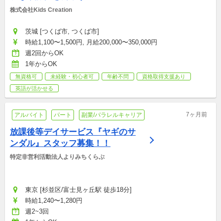
株式会社Kids Creation 
茨城 [つくば市, つくば市]
時給1,100〜1,500円, 月給200,000〜350,000円
週2回からOK
1年からOK
無資格可
未経験・初心者可
年齢不問
資格取得支援あり
英語が活かせる
7ヶ月前
アルバイト
パート
副業/パラレルキャリア
放課後等デイサービス『ヤギのサ
ンダル』スタッフ募集！！
特定非営利活動法人よりみちくらぶ
東京 [杉並区/富士見ヶ丘駅 徒歩18分]
時給1,240〜1,280円
週2~3回