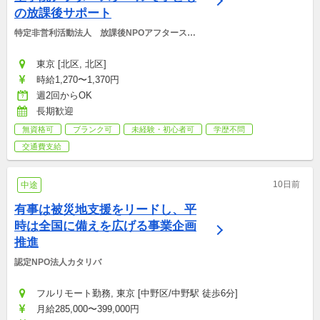
の放課後サポート
特定非営利活動法人　放課後NPOアフタースク
ール
東京 [北区, 北区]
時給1,270〜1,370円
週2回からOK
長期歓迎
無資格可
ブランク可
未経験・初心者可
学歴不問
交通費支給
10日前
中途
有事は被災地支援をリードし、平
時は全国に備えを広げる事業企画
推進
認定NPO法人カタリバ
フルリモート勤務, 東京 [中野区/中野駅 徒歩6分]
月給285,000〜399,000円