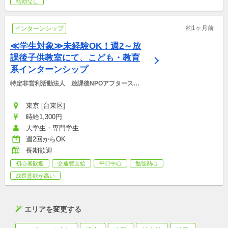
転勤なし
約1ヶ月前
インターンシップ
≪学生対象≫未経験OK！週2～放
課後子供教室にて、こども・教育
系インターンシップ
特定非営利活動法人　放課後NPOアフタースク
ール
東京 [台東区]
時給1,300円
大学生・専門学生
週2回からOK
長期歓迎
初心者歓迎
交通費支給
平日中心
勉強熱心
成長意欲が高い
エリアを変更する