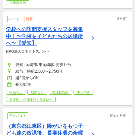
交通費支給
3日前
パート
新着
学校への訪問支援スタッフを募集
中！〜学校を子どもたちの居場所
へ〜【愛知】
NPO法人コネクトスポット
愛知 [岡崎市/東岡崎駅 徒歩12分]
給与：時給2,500〜2,750円
週2回からOK
長期歓迎
転勤なし
残業なし
交通費支給
平日のみ
看護師・准看護師・看護助手
約2ヶ月前
アルバイト
（東京都江東区）障がいをもつ子
ども達の放課後、長期休暇の余暇