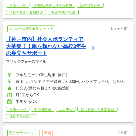
リモート可
学校/仕事終わりから参加
短時間でも可
世代を超えた参加歓迎
主婦/主夫が活躍
約2ヶ月前
メンバー/継続ボランティア
【神戸市内】社会人ボランティア
大募集！！親を頼れない高校3年生
の巣立ちサポート
ブリッジフォースマイル
フルリモートOK, 兵庫 [神戸]
費用: ボランティア登録費：2,000円, ハンドブック代：1,400円, 
研修参加費：2,000円, その他雑費：会場型のみ（お菓子・飲み
社会人(世代を超えた参加歓迎)
物代など）：1,500円
月2回からOK
半年からOK
リモート可
初心者歓迎
土日中心
世代を超えた参加歓迎
成長意欲が高い
1日前
海外ボランティア
新着