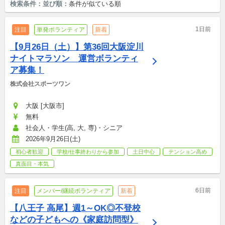
検索条件：
並び順：
条件が似ている順
1日前
注目
単発ボランティア
新着
【9月26日（土）】第36回大阪淀川
ナイトマラソン　運営ボランティ
ア募集！
株式会社スポーツワン
大阪 [大阪市]
無料
社会人・学生(高, 大, 専)・シニア
2026年9月26日(土)
初心者歓迎
学校/仕事終わりから参加
土日中心
テンション高め
真面目・本気
6日前
注目
メンバー/継続ボランティア
新着
【八王子 高尾】週1～OK◎不登校
などの子どもへの《家庭訪問型》