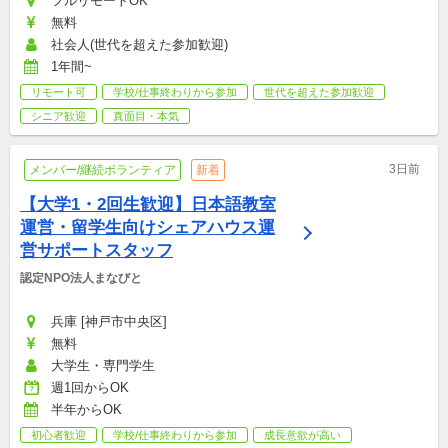
フルリモートOK
無料
社会人(世代を超えた参加歓迎)
1年間~
リモート可
学校/仕事終わりから参加
世代を超えた参加歓迎
シニア歓迎
真面目・本気
3日前
メンバー/継続ボランティア
新着
【大学1・2回生歓迎】日本語教室
運営・留学生向けシェアハウス運
営サポートスタッフ
認定NPO法人まなびと
兵庫 [神戸市中央区]
無料
大学生・専門学生
週1回からOK
半年からOK
初心者歓迎
学校/仕事終わりから参加
成長意欲が高い