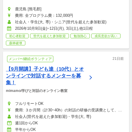
鹿児島 [熊毛郡]
費用: 全プログラム費：132,000円
社会人・学生(大, 専)・シニア(世代を超えた参加歓迎)
2026年10月9日(金)~12日(月), 3日(土),他1日程
初心者歓迎
世代を超えた参加歓迎
勉強熱心
成長意欲が高い
森林破壊
21日前
メンバー/継続ボランティア
【9月開講】子ども達（10代）とオ
ンラインで対話するメンターを募
集！
mimamo/学びと対話のオンライン教室
フルリモートOK
費用: ３か月間（計30~40h）の対話の研修の受講費として、
33,000円（税込み）が必要となります。メンターにならなくとも
社会人(世代を超えた参加歓迎)・学生(大, 専)
講座だけ受けていただくことも可能です。：33,000円
週1回からOK
半年からOK