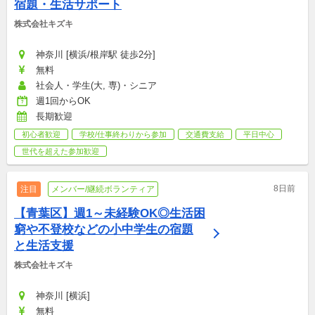
宿題・生活サポート
株式会社キズキ
神奈川 [横浜/根岸駅 徒歩2分]
無料
社会人・学生(大, 専)・シニア
週1回からOK
長期歓迎
初心者歓迎
学校/仕事終わりから参加
交通費支給
平日中心
世代を超えた参加歓迎
8日前
注目
メンバー/継続ボランティア
【青葉区】週1～未経験OK◎生活困
窮や不登校などの小中学生の宿題
と生活支援
株式会社キズキ
神奈川 [横浜]
無料