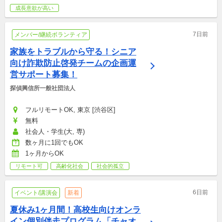
成長意欲が高い
7日前
メンバー/継続ボランティア
家族をトラブルから守る！シニア
向け詐欺防止啓発チームの企画運
営サポート募集！
探偵興信所一般社団法人
フルリモートOK, 東京 [渋谷区]
無料
社会人・学生(大, 専)
数ヶ月に1回でもOK
1ヶ月からOK
リモート可
高齢化社会
社会的孤立
6日前
イベント/講演会
新着
夏休み1ヶ月間！高校生向けオンラ
イン個別伴走プログラム「チャオ