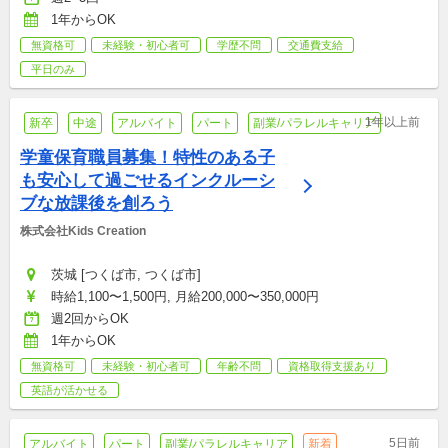
1年からOK
無資格可
未経験・初心者可
学歴不問
交通費支給
平日のみ
1年以上前
新卒
中途
アルバイト
パート
副業/パラレルキャリア
学童保育職員募集！特性のある子
も安心して過ごせるインクルーシ
ブな放課後を創ろう
株式会社Kids Creation 
茨城 [つくば市, つくば市]
時給1,100〜1,500円, 月給200,000〜350,000円
週2回からOK
1年からOK
無資格可
未経験・初心者可
年齢不問
資格取得支援あり
英語が活かせる
5日前
アルバイト
パート
副業/パラレルキャリア
新着