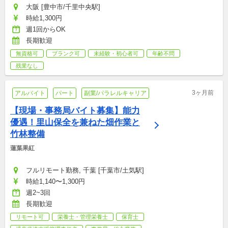
大阪 [豊中市/千里中央駅]
時給1,300円
週1回からOK
長期歓迎
無資格可
ブランク可
未経験・初心者可
年齢不問
残業なし
3ヶ月前
アルバイト
パート
副業/パラレルキャリア
【現場・事務局バイト募集】能力
優遇！里山保全を兼ねた畑作業と
竹林整備
蓮葉果紅
フルリモート勤務, 千葉 [千葉市/土気駅]
時給1,140〜1,300円
週2~3回
長期歓迎
リモート可
栄養士・管理栄養士
保育士