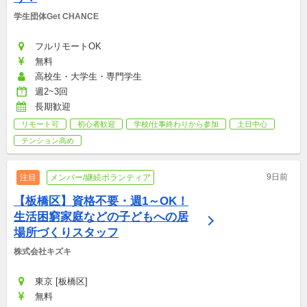
学生団体Get CHANCE
フルリモートOK
無料
高校生・大学生・専門学生
週2~3回
長期歓迎
リモート可
初心者歓迎
学校/仕事終わりから参加
土日中心
テンション高め
9日前
注目
メンバー/継続ボランティア
【板橋区】資格不要・週1～OK！
生活困窮家庭などの子どもへの居
場所づくりスタッフ
株式会社キズキ
東京 [板橋区]
無料