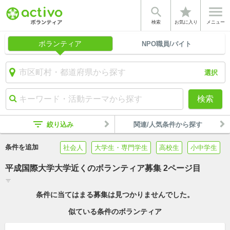


star
検索
お気に入り
メニュー
ボランティア
NPO職員/バイト
選択
検索
filter_list
絞り込み
関連/人気条件から探す
条件を追加
社会人
大学生・専門学生
高校生
小中学生
平成国際大学大学近くのボランティア募集 2ページ目
filter_list
条件に当てはまる募集は見つかりませんでした。
似ている条件のボランティア