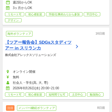
週2回からOK
3ヶ月からOK
リモート可
初心者歓迎
学校/仕事終わりから参加
平日中心
デザイン
16日前
海外ボランティア
【ツアー報告会】SDGsスタディツ
アー in スリランカ
株式会社アレックスソリューションズ
オンライン開催
無料
社会人・学生(高, 大, 専)
2026年8月26日(水) 20:00~21:00
リモート可
初心者歓迎
短時間でも可
土日中心
勉強熱心
8日前
注目
メンバー/継続ボランティア