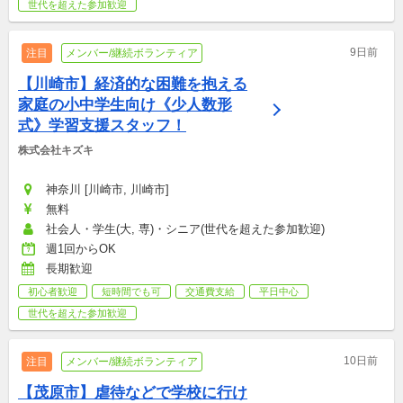
世代を超えた参加歓迎
9日前
注目
メンバー/継続ボランティア
【川崎市】経済的な困難を抱える
家庭の小中学生向け《少人数形
式》学習支援スタッフ！
株式会社キズキ
神奈川 [川崎市, 川崎市]
無料
社会人・学生(大, 専)・シニア(世代を超えた参加歓迎)
週1回からOK
長期歓迎
初心者歓迎
短時間でも可
交通費支給
平日中心
世代を超えた参加歓迎
10日前
注目
メンバー/継続ボランティア
【茂原市】虐待などで学校に行け