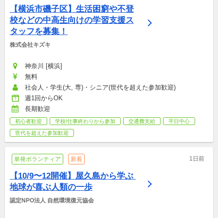
【横浜市磯子区】生活困窮や不登
校などの中高生向けの学習支援ス
タッフを募集！
株式会社キズキ
神奈川 [横浜]
無料
社会人・学生(大, 専)・シニア(世代を超えた参加歓迎)
週1回からOK
長期歓迎
初心者歓迎
学校/仕事終わりから参加
交通費支給
平日中心
世代を超えた参加歓迎
1日前
単発ボランティア
新着
【10/9〜12開催】屋久島から学ぶ 
地球が喜ぶ人類の一歩
認定NPO法人 自然環境復元協会