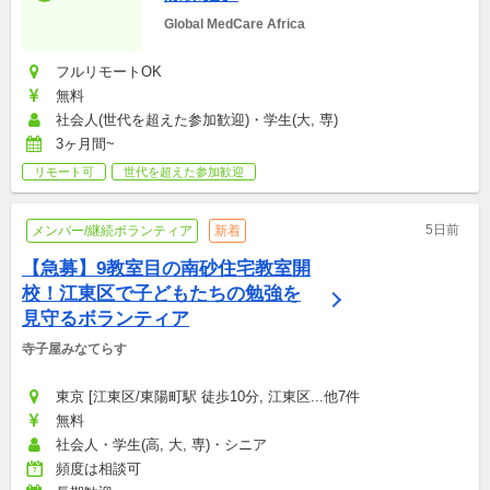
Global MedCare Africa
フルリモートOK
無料
社会人(世代を超えた参加歓迎)・学生(大, 専)
3ヶ月間~
リモート可
世代を超えた参加歓迎
5日前
メンバー/継続ボランティア
新着
【急募】9教室目の南砂住宅教室開
校！江東区で子どもたちの勉強を
見守るボランティア
寺子屋みなてらす
東京 [江東区/東陽町駅 徒歩10分, 江東区...他7件
無料
社会人・学生(高, 大, 専)・シニア
頻度は相談可