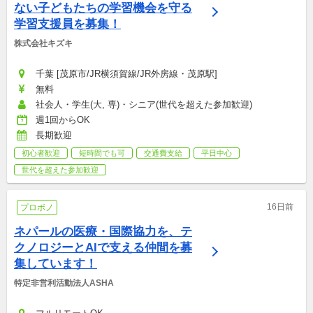
ない子どもたちの学習機会を守る
学習支援員を募集！
株式会社キズキ
千葉 [茂原市/JR横須賀線/JR外房線・茂原駅]
無料
社会人・学生(大, 専)・シニア(世代を超えた参加歓迎)
週1回からOK
長期歓迎
初心者歓迎
短時間でも可
交通費支給
平日中心
世代を超えた参加歓迎
16日前
プロボノ
ネパールの医療・国際協力を、テ
クノロジーとAIで支える仲間を募
集しています！
特定非営利活動法人ASHA