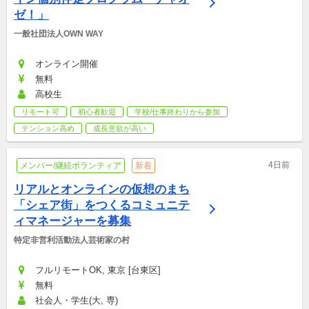
ゼ！」
一般社団法人OWN WAY
オンライン開催
無料
高校生
リモート可
初心者歓迎
学校/仕事終わりから参加
テンション高め
成長意欲が高い
4日前
メンバー/継続ボランティア
新着
リアルとオンラインの仮想のまち
「シェア街」をつくるコミュニテ
ィマネージャーを募集
特定非営利活動法人芸術家の村
フルリモートOK, 東京 [台東区]
無料
社会人・学生(大, 専)