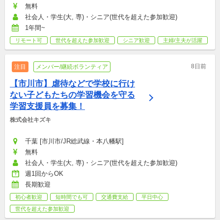
無料
社会人・学生(大, 専)・シニア(世代を超えた参加歓迎)
1年間~
リモート可
世代を超えた参加歓迎
シニア歓迎
主婦/主夫が活躍
8日前
注目
メンバー/継続ボランティア
【市川市】虐待などで学校に行け
ない子どもたちの学習機会を守る
学習支援員を募集！
株式会社キズキ
千葉 [市川市/JR総武線・本八幡駅]
無料
社会人・学生(大, 専)・シニア(世代を超えた参加歓迎)
週1回からOK
長期歓迎
初心者歓迎
短時間でも可
交通費支給
平日中心
世代を超えた参加歓迎