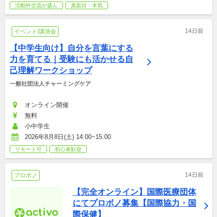
活動外交流が盛ん
真面目・本気
14日前
イベント/講演会
【中学生向け】自分を言葉にする
力を育てる｜受験にも活かせる自
己理解ワークショップ
一般社団法人チャーミングケア
オンライン開催
無料
小中学生
2026年8月8日(土) 14:00~15:00
リモート可
初心者歓迎
14日前
プロボノ
【完全オンライン】国際医療団体
にてプロボノ募集【国際協力・国
際保健】