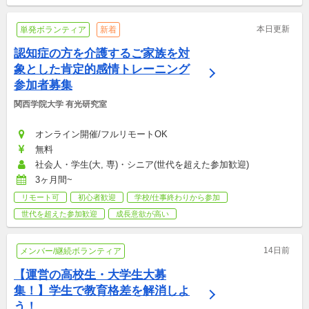
本日更新
単発ボランティア
新着
認知症の方を介護するご家族を対
象とした肯定的感情トレーニング
参加者募集
関西学院大学 有光研究室
オンライン開催/フルリモートOK
無料
社会人・学生(大, 専)・シニア(世代を超えた参加歓迎)
3ヶ月間~
リモート可
初心者歓迎
学校/仕事終わりから参加
世代を超えた参加歓迎
成長意欲が高い
14日前
メンバー/継続ボランティア
【運営の高校生・大学生大募
集！】学生で教育格差を解消しよ
う！