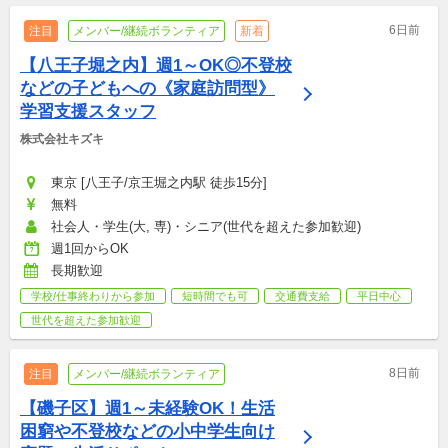
6日前
注目
メンバー/継続ボランティア
新着
【八王子堀之内】週1～OK◎不登校
などの子どもへの《家庭訪問型》
学習支援スタッフ
株式会社キズキ
東京 [八王子/京王堀之内駅 徒歩15分]
無料
社会人・学生(大, 専)・シニア(世代を超えた参加歓迎)
週1回からOK
長期歓迎
学校/仕事終わりから参加
短時間でも可
交通費支給
平日中心
世代を超えた参加歓迎
8日前
注目
メンバー/継続ボランティア
【磯子区】週1～未経験OK！生活
困窮や不登校などの小中学生向け