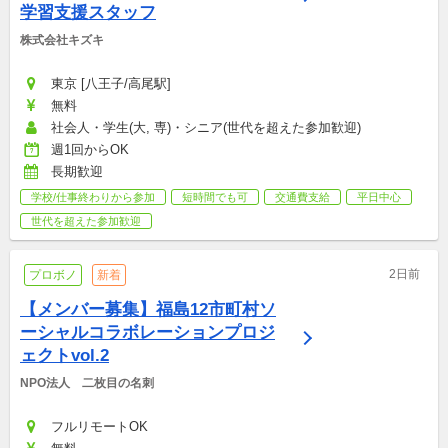
学習支援スタッフ
株式会社キズキ
東京 [八王子/高尾駅]
無料
社会人・学生(大, 専)・シニア(世代を超えた参加歓迎)
週1回からOK
長期歓迎
学校/仕事終わりから参加
短時間でも可
交通費支給
平日中心
世代を超えた参加歓迎
2日前
プロボノ
新着
【メンバー募集】福島12市町村ソ
ーシャルコラボレーションプロジ
ェクトvol.2
NPO法人　二枚目の名刺
フルリモートOK