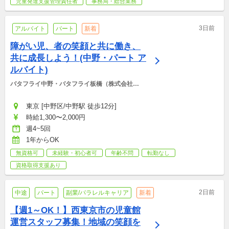
児童発達支援管理責任者
事務局・総合業務
3日前
アルバイト
パート
新着
障がい児、者の笑顔と共に働き、
共に成長しよう！(中野・パート ア
ルバイト)
バタフライ中野・バタフライ板橋（株式会社
BCS)
東京 [中野区/中野駅 徒歩12分]
時給1,300〜2,000円
週4~5回
1年からOK
無資格可
未経験・初心者可
年齢不問
転勤なし
資格取得支援あり
2日前
中途
パート
副業/パラレルキャリア
新着
【週1～OK！】西東京市の児童館
運営スタッフ募集！地域の笑顔を