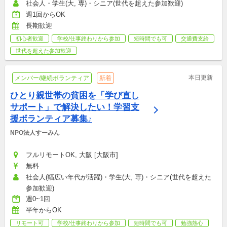
社会人・学生(大, 専)・シニア(世代を超えた参加歓迎)
週1回からOK
長期歓迎
初心者歓迎
学校/仕事終わりから参加
短時間でも可
交通費支給
世代を超えた参加歓迎
本日更新
メンバー/継続ボランティア
新着
ひとり親世帯の貧困を「学び直し
サポート」で解決したい！学習支
援ボランティア募集♪
NPO法人すーみん
フルリモートOK, 大阪 [大阪市]
無料
社会人(幅広い年代が活躍)・学生(大, 専)・シニア(世代を超えた
参加歓迎)
週0~1回
半年からOK
リモート可
学校/仕事終わりから参加
短時間でも可
勉強熱心