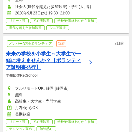
無料
社会人(世代を超えた参加歓迎)・学生(大, 専)
2026年9月23日(水) 19:30~21:00
リモート可
初心者歓迎
学校/仕事終わりから参加
世代を超えた参加歓迎
シニア歓迎
2日前
メンバー/継続ボランティア
新着
未来の学校を小学生～大学生で一
緒に考えませんか？【ボランティ
ア証明書発行】
学生団体Re:School
フルリモートOK, 静岡 [静岡市]
無料
高校生・大学生・専門学生
月2回からOK
長期歓迎
リモート可
初心者歓迎
学校/仕事終わりから参加
テンション高め
勉強熱心