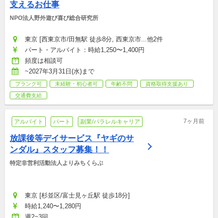
支えるお仕事
NPO法人野外遊び喜び総合研究所
東京 [西東京市/田無駅 徒歩8分, 西東京市...他2件
パート・アルバイト：時給1,250〜1,400円
頻度は相談可
~2027年3月31日(水)まで
ブランク可
未経験・初心者可
年齢不問
資格取得支援あり
交通費支給
7ヶ月前
アルバイト
パート
副業/パラレルキャリア
放課後等デイサービス『ヤギのサ
ンダル』スタッフ募集！！
特定非営利活動法人よりみちくらぶ
東京 [杉並区/富士見ヶ丘駅 徒歩18分]
時給1,240〜1,280円
週2~3回