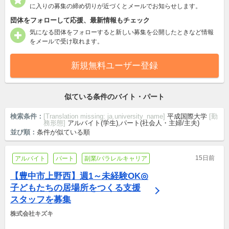
に入りの募集の締め切りが近づくとメールでお知らせします。
団体をフォローして応援、最新情報もチェック
気になる団体をフォローすると新しい募集を公開したときなど情報
をメールで受け取れます。
新規無料ユーザー登録
似ている条件のバイト・パート
検索条件：
[Translation missing: ja.university_name]
平成国際大学
[勤
務形態]
アルバイト(学生),パート(社会人・主婦/主夫)
並び順：
条件が似ている順
15日前
アルバイト
パート
副業/パラレルキャリア
【豊中市上野西】週1～未経験OK◎
子どもたちの居場所をつくる支援
スタッフを募集
株式会社キズキ