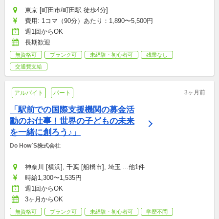
東京 [町田市/町田駅 徒歩4分]
費用: 1コマ（90分）あたり：1,890〜5,500円
週1回からOK
長期歓迎
無資格可
ブランク可
未経験・初心者可
残業なし
交通費支給
3ヶ月前
アルバイト
パート
「駅前での国際支援機関の募金活
動のお仕事！世界の子どもの未来
を一緒に創ろう♪」
Do How`S株式会社
神奈川 [横浜], 千葉 [船橋市], 埼玉 ...他1件
時給1,300〜1,535円
週1回からOK
3ヶ月からOK
無資格可
ブランク可
未経験・初心者可
学歴不問