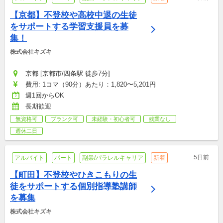
【京都】不登校や高校中退の生徒
をサポートする学習支援員を募
集！
株式会社キズキ
京都 [京都市/四条駅 徒歩7分]
費用: 1コマ（90分）あたり：1,820〜5,201円
週1回からOK
長期歓迎
無資格可
ブランク可
未経験・初心者可
残業なし
週休二日
5日前
アルバイト
パート
副業/パラレルキャリア
新着
【町田】不登校やひきこもりの生
徒をサポートする個別指導塾講師
を募集
株式会社キズキ