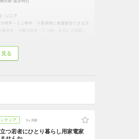
柳沢駅 徒歩9分]
専)・シニア
曜９時半～１１時半　※基本的に毎週参加できる方
食事提供：土曜９時半～１３時　※月に２回程度
集しています
続きを表示
と見る
ランティア
3ヶ月前
立つ若者にひとり暮らし用家電家
ませんか。