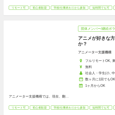
リモート可
初心者歓迎
学校/仕事終わりから参加
短時間でも可
団体メンバー/継続ボ
アニメが好きな方
か？
アニメーター支援機構
フルリモートOK, 東
無料
社会人・学生(小, 中, 
数ヶ月に1回でもO
1ヶ月からOK
アニメーター支援機構では、現在、翻
…
リモート可
初心者歓迎
学校/仕事終わりから参加
短時間でも可