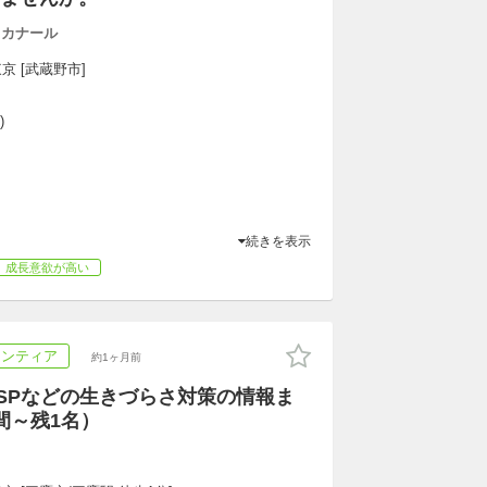
トカナール
京 [武蔵野市]
)
続きを表示
成長意欲が高い
ランティア
約1ヶ月前
HSPなどの生きづらさ対策の情報ま
間～残1名）