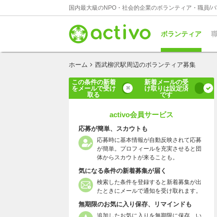
国内最大級のNPO・社会的企業のボランティア・職員/
ボランティア
職
ホーム
西武柳沢駅周辺のボランティア募集
この条件の新着
新着メールの受
をメールで受け
け取りは設定済
取る
です
activo会員サービス
応募が簡単、スカウトも
応募時に基本情報が自動反映されて応募
が簡単。プロフィールを充実させると団
体からスカウトが来ることも。
気になる条件の新着募集が届く
検索した条件を登録すると新着募集が出
たときにメールで通知を受け取れます。
無期限のお気に入り保存、リマインドも
追加したお気に入りを無期限に保存、い