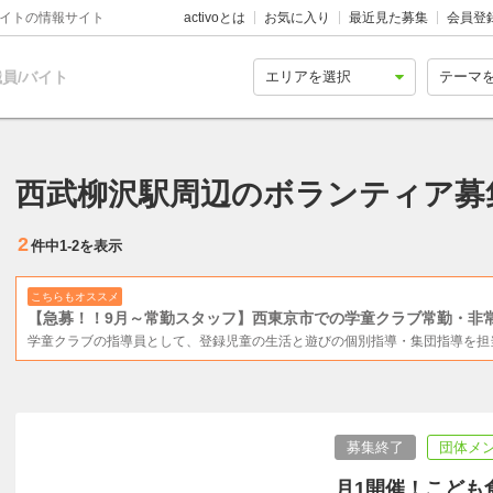
バイトの情報サイト
activoとは
お気に入り
最近見た募集
会員登
員/バイト
西武柳沢駅周辺のボランティア募
2
件中
1-2
を表示
こちらもオススメ
【急募！！9月～常勤スタッフ】西東京市での学童クラブ常勤・非
学童クラブの指導員として、登録児童の生活と遊びの個別指導・集団指導を担
募集終了
団体メ
月1開催！こども