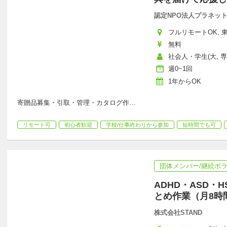
認定NPO法人プラネッ
フルリモートOK, 東
無料
社会人・学生(大, 専
週0~1回
1年からOK
寄贈品募集・引取・管理・カタログ作
…
リモート可
初心者歓迎
学校/仕事終わりから参加
短時間でも可
団体メンバー/継続ボ
ADHD・ASD・
とめ作業（月8時
株式会社STAND