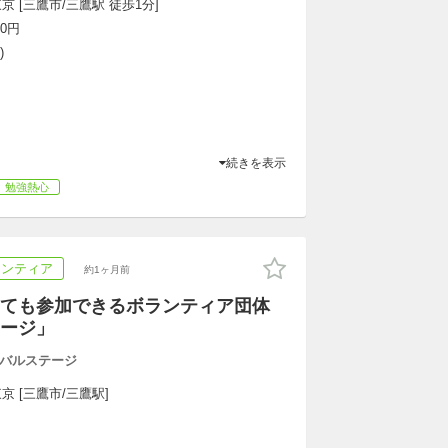
京 [三鷹市/三鷹駅 徒歩1分]
0円
)
続きを表示
勉強熱心
ランティア
約1ヶ月前
ても参加できるボランティア団体
ージ」
バルステージ
京 [三鷹市/三鷹駅]