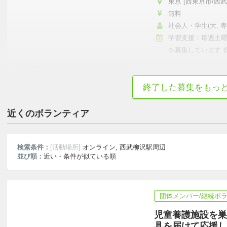
東京 [西東京市/西武
無料
社会人・学生(大, 
学習支援：毎週土
を募集しています 
参加できる方を募
西東京市内の児童養護施設の一角で、
…
終了した募集をもっ
初心者歓迎
短時間でも可
土日中心
真面目・本気
教育格差
近くのボランティア
検索条件：
[活動場所]
オンライン, 西武柳沢駅周辺
並び順：
近い・条件が似ている順
団体メンバー/継続ボ
児童養護施設を巣
具を届けて応援し