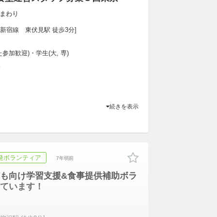
まわり
武新宿線　東伏見駅 徒歩3分]
参加歓迎)・学生(大, 専)
K
続きを表示
発ボランティア
7年弱前
も向け学習支援&食事提供補助ボラ
ています！