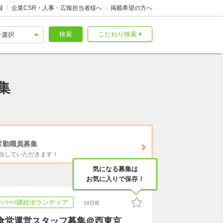
録
企業CSR・人事・広報担当者様へ
掲載希望の方へ
検索
こだわり検索
集
常勤職員募集
当していただきます！
気になる募集は
お気に入りで保存！
ンバー/継続ボランティア
18日前
食堂運営スタッフ募集＠西東京