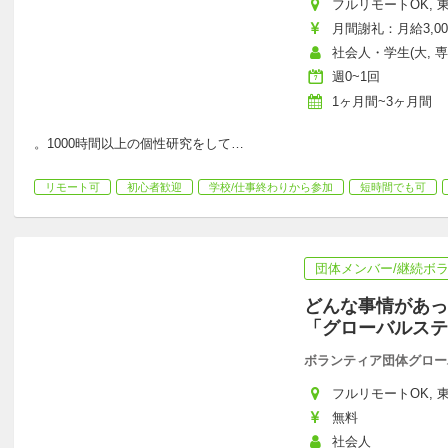
フルリモートOK, 東
月間謝礼：月給3,00
社会人・学生(大, 専
週0~1回
1ヶ月間~3ヶ月間
。1000時間以上の個性研究をして
…
リモート可
初心者歓迎
学校/仕事終わりから参加
短時間でも可
団体メンバー/継続ボ
どんな事情があっ
「グローバルステ
ボランティア団体グロー
フルリモートOK, 東
無料
社会人