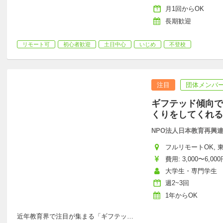
月1回からOK
長期歓迎
リモート可
初心者歓迎
土日中心
いじめ
不登校
注目
団体メンバー
ギフテッド傾向で
くりをしてくれる
NPO法人日本教育再興連盟
フルリモートOK, 東
費用: 3,000〜6,000
大学生・専門学生
週2~3回
1年からOK
近年教育界で注目が集まる「ギフテッ
…