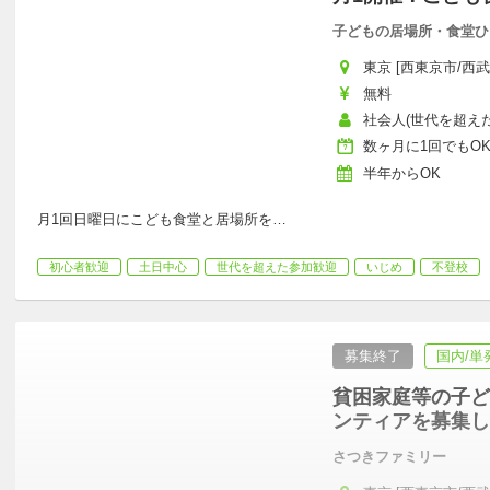
子どもの居場所・食堂ひ
東京 [西東京市/西
無料
社会人(世代を超えた
数ヶ月に1回でもO
半年からOK
月1回日曜日にこども食堂と居場所を
…
初心者歓迎
土日中心
世代を超えた参加歓迎
いじめ
不登校
募集終了
国内/単
貧困家庭等の子ど
ンティアを募集し
さつきファミリー