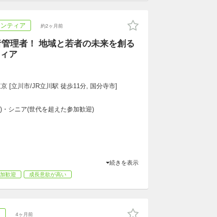
ランティア
約2ヶ月前
用者管理者！ 地域と若者の未来を創る
ィア
京 [立川市/JR立川駅 徒歩11分, 国分寺市]
専)・シニア(世代を超えた参加歓迎)
続きを表示
加歓迎
成長意欲が高い
ア
4ヶ月前