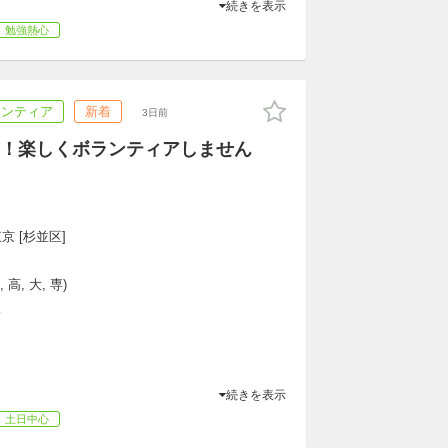
続きを表示
勉強熱心
ランティア
新着
3日前
！楽しくボランティアしません
京 [杉並区]
高, 大, 専)
K
続きを表示
土日中心