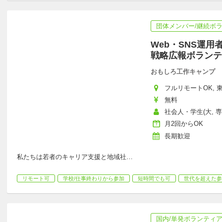
団体メンバー/継続ボ
Web・SNS運
戦略広報ボランテ
おもしろ工作キャンプ
フルリモートOK, 東
無料
社会人・学生(大, 
月2回からOK
長期歓迎
私たちは若者のキャリア支援と地域社
…
リモート可
学校/仕事終わりから参加
短時間でも可
世代を超えた参
国内/単発ボランティ