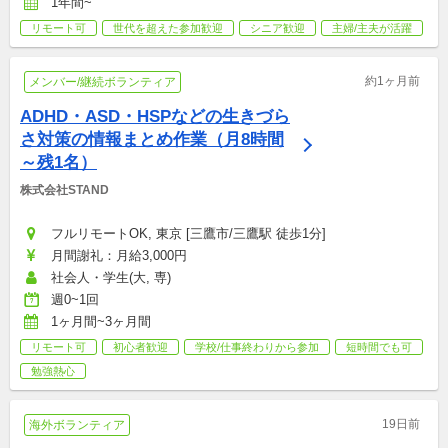
1年間~
リモート可
世代を超えた参加歓迎
シニア歓迎
主婦/主夫が活躍
約1ヶ月前
メンバー/継続ボランティア
ADHD・ASD・HSPなどの生きづら
さ対策の情報まとめ作業（月8時間
～残1名）
株式会社STAND
フルリモートOK, 東京 [三鷹市/三鷹駅 徒歩1分]
月間謝礼：月給3,000円
社会人・学生(大, 専)
週0~1回
1ヶ月間~3ヶ月間
リモート可
初心者歓迎
学校/仕事終わりから参加
短時間でも可
勉強熱心
19日前
海外ボランティア