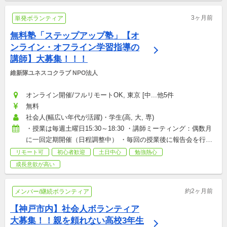
3ヶ月前
単発ボランティア
無料塾「ステップアップ塾」【オ
ンライン・オフライン学習指導の
講師】大募集！！！
維新隊ユネスコクラブ NPO法人
オンライン開催/フルリモートOK, 東京 [中...他5件
無料
社会人(幅広い年代が活躍)・学生(高, 大, 専)
・授業は毎週土曜日15:30～18:30 ・講師ミーティング：偶数月
に一回定期開催（日程調整中） ・毎回の授業後に報告会を行っ
ています。 ☆毎週の参加が必須というわけではありません☆ 
リモート可
初心者歓迎
土日中心
勉強熱心
★1、2回だけの参加は受け付けておりません★
成長意欲が高い
約2ヶ月前
メンバー/継続ボランティア
【神戸市内】社会人ボランティア
大募集！！親を頼れない高校3年生