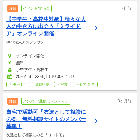
7日前
注目
イベント/講演会
【中学生・高校生対象】様々な大
人の生き方に出会う「ミライド
ア」オンライン開催
NPO法人アスデッサン
オンライン開催
無料
小中学生・高校生
2026年8月22日(土) 10:00~11:30
リモート可
教育格差
不登校
子育て/育児
3ヶ月前
注目
メンバー/継続ボランティア
自宅で活動可「友達として相談に
のる」無料相談サイトのメンバー
募集！
友達として相談にのる『ココトモ』