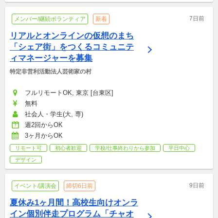
7日前
メンバー/継続ボランティア
新着
リアルとオンラインの仮想のまち
「シェア街」をつくるコミュニテ
ィマネージャーを募集
特定非営利活動法人芸術家の村
フルリモートOK, 東京 [台東区]
無料
社会人・学生(大, 専)
週2回からOK
3ヶ月からOK
リモート可
初心者歓迎
学校/仕事終わりから参加
平日中心
デザイン
9日前
イベント/講演会
締切6日前
夏休み1ヶ月間！高校生向けオンラ
イン個別伴走プログラム「チャオ