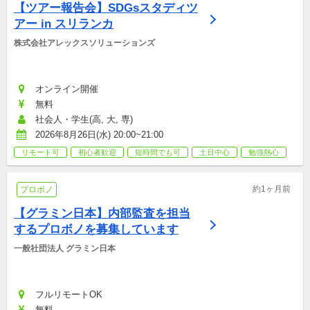
【ツアー報告会】SDGsスタディツ
アー in スリランカ
株式会社アレックスソリューションズ
オンライン開催
無料
社会人・学生(高, 大, 専)
2026年8月26日(水) 20:00~21:00
リモート可
初心者歓迎
短時間でも可
土日中心
勉強熱心
約1ヶ月前
プロボノ
【グラミン日本】内部監査を担当
するプロボノを募集しています
一般社団法人 グラミン日本
フルリモートOK
無料