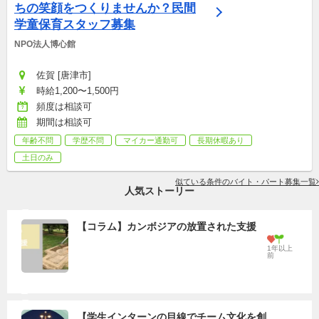
ちの笑顔をつくりませんか？民間
学童保育スタッフ募集
NPO法人博心館
佐賀 [唐津市]
時給1,200〜1,500円
頻度は相談可
期間は相談可
年齢不問
学歴不問
マイカー通勤可
長期休暇あり
土日のみ
似ている条件のバイト・パート募集一覧
人気ストーリー
【コラム】カンボジアの放置された支援
1年以上
前
【学生インターンの目線でチーム文化を創