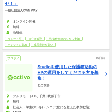
ゼ！」
一般社団法人OWN WAY
オンライン開催
無料
高校生
リモート可
初心者歓迎
学校/仕事終わりから参加
テンション高め
成長意欲が高い
15日前
プロボノ
Studioを使用した保護猫活動の
HPの運用をしてくださる方を募
集！
ねこ友会
フルリモートOK, 千葉 [我孫子市]
無料
社会人・学生(大, 専)・シニア(世代を超えた参加歓迎)