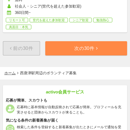
社会人・シニア(世代を超えた参加歓迎)
360日間~
リモート可
世代を超えた参加歓迎
シニア歓迎
勉強熱心
真面目・本気
前の30件
次の30件
ホーム
西唐津駅周辺のボランティア募集
activo会員サービス
応募が簡単、スカウトも
応募時に基本情報が自動反映されて応募が簡単。プロフィールを充
実させると団体からスカウトが来ることも。
気になる条件の新着募集が届く
検索した条件を登録すると新着募集が出たときにメールで通知を受