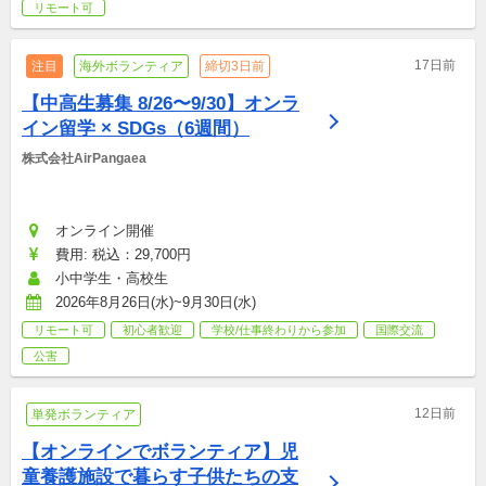
リモート可
17日前
注目
海外ボランティア
締切3日前
【中高生募集 8/26〜9/30】オンラ
イン留学 × SDGs（6週間）
株式会社AirPangaea
オンライン開催
費用: 税込：29,700円
小中学生・高校生
2026年8月26日(水)~9月30日(水)
リモート可
初心者歓迎
学校/仕事終わりから参加
国際交流
公害
12日前
単発ボランティア
【オンラインでボランティア】児
童養護施設で暮らす子供たちの支