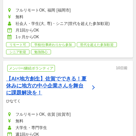
フルリモートOK, 福岡 [福岡市]
無料
社会人・学生(大, 専)・シニア(世代を超えた参加歓迎)
月1回からOK
1ヶ月からOK
リモート可
学校/仕事終わりから参加
世代を超えた参加歓迎
シニア歓迎
勉強熱心
10日前
メンバー/継続ボランティア
【AI×地方創生】佐賀でできる！夏
休みに地方の中小企業さんを舞台
に課題解決を！
ひなてく
フルリモートOK, 佐賀 [佐賀市]
無料
大学生・専門学生
週1回からOK