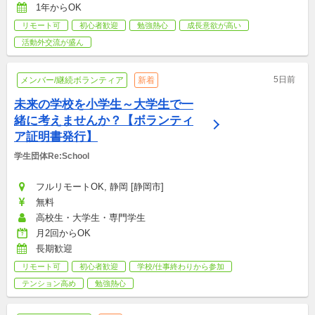
1年からOK
リモート可
初心者歓迎
勉強熱心
成長意欲が高い
活動外交流が盛ん
5日前
メンバー/継続ボランティア
新着
未来の学校を小学生～大学生で一
緒に考えませんか？【ボランティ
ア証明書発行】
学生団体Re:School
フルリモートOK, 静岡 [静岡市]
無料
高校生・大学生・専門学生
月2回からOK
長期歓迎
リモート可
初心者歓迎
学校/仕事終わりから参加
テンション高め
勉強熱心