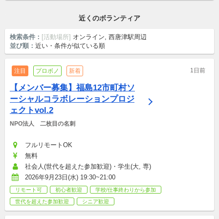
社会人・学生(小, 中, 高, 大, 専)・シニア
近くのボランティア
検索条件：
[活動場所]
オンライン, 西唐津駅周辺
並び順：
近い・条件が似ている順
1日前
注目
プロボノ
新着
【メンバー募集】福島12市町村ソ
ーシャルコラボレーションプロジ
ェクトvol.2
NPO法人　二枚目の名刺
フルリモートOK
無料
社会人(世代を超えた参加歓迎)・学生(大, 専)
2026年9月23日(水) 19:30~21:00
リモート可
初心者歓迎
学校/仕事終わりから参加
世代を超えた参加歓迎
シニア歓迎