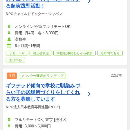
る超実践型活動！
NPOチャイルドドクター・ジャパン
オンライン開催/フルリモートOK
費用: 月4回　各：3,000円
高校生
6ヶ月間~1年間
リモート可
初心者歓迎
学校/仕事終わりから参加
短時間でも可
土日中心
22日前
注目
メンバー/継続ボランティア
ギフテッド傾向で学校に馴染みづ
らい子の居場所づくりをしてくれ
る方を募集しています
NPO法人日本教育再興連盟(ROJE)
フルリモートOK, 東京 [渋谷区]
費用: 3,000〜6,000円