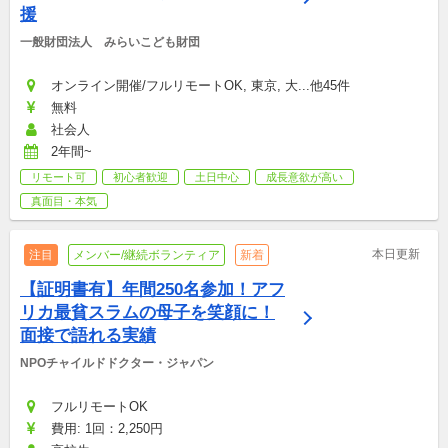
援
一般財団法人　みらいこども財団
オンライン開催/フルリモートOK, 東京, 大...他45件
無料
社会人
2年間~
リモート可
初心者歓迎
土日中心
成長意欲が高い
真面目・本気
本日更新
注目
メンバー/継続ボランティア
新着
【証明書有】年間250名参加！アフ
リカ最貧スラムの母子を笑顔に！
面接で語れる実績
NPOチャイルドドクター・ジャパン
フルリモートOK
費用: 1回：2,250円