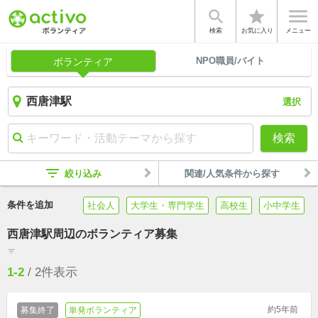


star
検索
お気に入り
メニュー
NPO職員/バイト
ボランティア
選択
検索
filter_list
絞り込み
関連/人気条件から探す
条件を追加
社会人
大学生・専門学生
高校生
小中学生
西唐津駅周辺のボランティア募集
filter_list
1-2
/
2
件表示
約5年前
募集終了
単発ボランティア