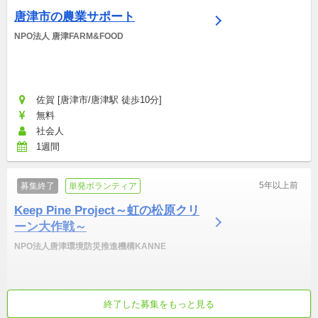
唐津市の農業サポート
NPO法人 唐津FARM&FOOD
佐賀 [唐津市/唐津駅 徒歩10分]
無料
社会人
1週間
5年以上前
募集終了
単発ボランティア
Keep Pine Project～虹の松原クリ
ーン大作戦～
NPO法人唐津環境防災推進機構KANNE
佐賀 [唐津市, 唐津市, 唐津市, 唐津市, 唐津市]
終了した募集をもっと見る
無料