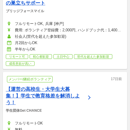
の巣立ちサポート
ブリッジフォースマイル
フルリモートOK, 兵庫 [神戸]
費用: ボランティア登録費：2,000円, ハンドブック代：1,400円, 
研修参加費：2,000円, その他雑費：会場型のみ（お菓子・飲み
社会人(世代を超えた参加歓迎)
物代など）：1,500円
月2回からOK
半年からOK
リモート可
初心者歓迎
土日中心
世代を超えた参加歓迎
成長意欲が高い
17日前
メンバー/継続ボランティア
【運営の高校生・大学生大募
集！】学生で教育格差を解消しよ
う！
学生団体Get CHANCE
フルリモートOK
無料