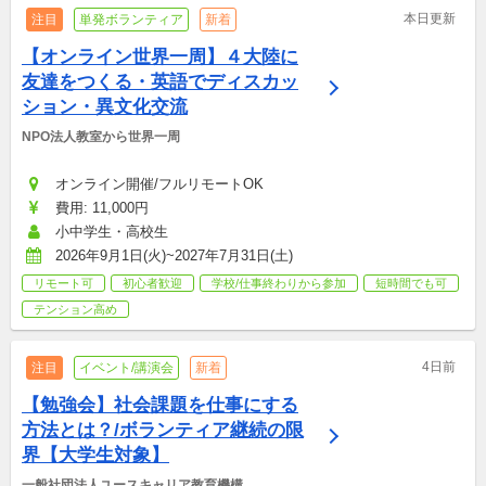
本日更新
注目
単発ボランティア
新着
【オンライン世界一周】４大陸に
友達をつくる・英語でディスカッ
ション・異文化交流
NPO法人教室から世界一周
オンライン開催/フルリモートOK
費用: 11,000円
小中学生・高校生
2026年9月1日(火)~2027年7月31日(土)
リモート可
初心者歓迎
学校/仕事終わりから参加
短時間でも可
テンション高め
4日前
注目
イベント/講演会
新着
【勉強会】社会課題を仕事にする
方法とは？/ボランティア継続の限
界【大学生対象】
一般社団法人ユースキャリア教育機構