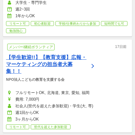
大学生・専門学生
週2~3回
1年からOK
リモート可
初心者歓迎
学校/仕事終わりから参加
短時間でも可
勉強熱心
17日前
メンバー/継続ボランティア
【学生歓迎!!】【教育支援】広報・
マーケティングの担当者大募
集！！
NPO法人こどもの教育を支援する会
フルリモートOK, 北海道, 東京, 愛知, 福岡
費用: 7,000円
社会人(世代を超えた参加歓迎)・学生(大, 専)
週1回からOK
3ヶ月からOK
リモート可
世代を超えた参加歓迎