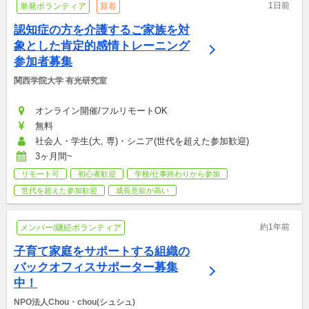
1日前
単発ボランティア
新着
認知症の方を介護するご家族を対
象とした肯定的感情トレーニング
参加者募集
関西学院大学 有光研究室
オンライン開催/フルリモートOK
無料
社会人・学生(大, 専)・シニア(世代を超えた参加歓迎)
3ヶ月間~
リモート可
初心者歓迎
学校/仕事終わりから参加
世代を超えた参加歓迎
成長意欲が高い
約1年前
メンバー/継続ボランティア
子育て家庭をサポートする組織の
バックオフィスサポーター募集
中！
NPO法人Chou・chou(シュシュ)