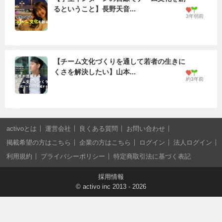
るということ】長野天音...
3年弱前
【チーム文化づくりを通して若者の生きに
くさを解決したい】山本...
約3年前
activoとは
運営会社
良くある質問
お問い合わせ
掲載希望の方はこちら
企業の方はこちら
ログイン
法人ログイン
利用規約
プライバシーポリシー
特定商取引法に基づく表記
採用情報
©
activo inc
2013 - 2026