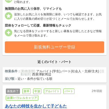
け取れます。
無期限のお気に入り保存、リマインドも
追加したお気に入りを無期限に保存、いつでも確認できます。お気
に入りの募集の締め切りが近づくとメールでお知らせします。
団体をフォローして応援、最新情報もチェック
気になる団体をフォローすると新しい募集を公開したときなど情報
をメールで受け取れます。
新規無料ユーザー登録
近くのバイト・パート
検索条件：
[勤務形態]
アルバイト(学生),パート(社会人・主婦/主夫)
[活
動場所]
西唐津駅周辺
並び順：
近い・条件が似ている順
2年弱前
募集終了
新卒
中途
アルバイト
パート
副業/パラレルキャリア
あなたの特技を生かして子どもた