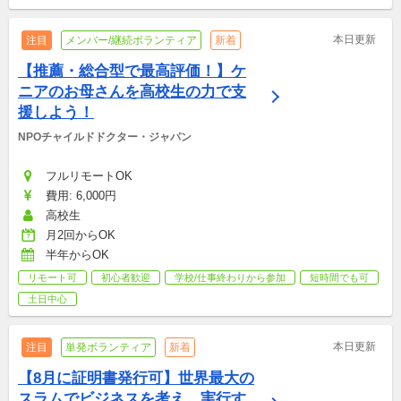
本日更新
注目
メンバー/継続ボランティア
新着
【推薦・総合型で最高評価！】ケ
ニアのお母さんを高校生の力で支
援しよう！
NPOチャイルドドクター・ジャパン
フルリモートOK
費用: 6,000円
高校生
月2回からOK
半年からOK
リモート可
初心者歓迎
学校/仕事終わりから参加
短時間でも可
土日中心
本日更新
注目
単発ボランティア
新着
【8月に証明書発行可】世界最大の
スラムでビジネスを考え、実行す