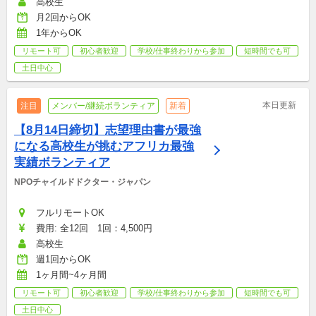
高校生
月2回からOK
1年からOK
リモート可
初心者歓迎
学校/仕事終わりから参加
短時間でも可
土日中心
本日更新
注目
メンバー/継続ボランティア
新着
【8月14日締切】志望理由書が最強
になる高校生が挑むアフリカ最強
実績ボランティア
NPOチャイルドドクター・ジャパン
フルリモートOK
費用: 全12回　1回：4,500円
高校生
週1回からOK
1ヶ月間~4ヶ月間
リモート可
初心者歓迎
学校/仕事終わりから参加
短時間でも可
土日中心