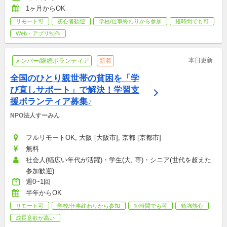
1ヶ月からOK
リモート可
初心者歓迎
学校/仕事終わりから参加
短時間でも可
Web・アプリ制作
本日更新
メンバー/継続ボランティア
新着
全国のひとり親世帯の貧困を「学
び直しサポート」で解決！学習支
援ボランティア募集♪
NPO法人すーみん
フルリモートOK, 大阪 [大阪市], 京都 [京都市]
無料
社会人(幅広い年代が活躍)・学生(大, 専)・シニア(世代を超えた
参加歓迎)
週0~1回
半年からOK
リモート可
学校/仕事終わりから参加
短時間でも可
勉強熱心
成長意欲が高い