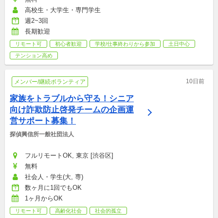
高校生・大学生・専門学生
週2~3回
長期歓迎
リモート可
初心者歓迎
学校/仕事終わりから参加
土日中心
テンション高め
10日前
メンバー/継続ボランティア
家族をトラブルから守る！シニア
向け詐欺防止啓発チームの企画運
営サポート募集！
探偵興信所一般社団法人
フルリモートOK, 東京 [渋谷区]
無料
社会人・学生(大, 専)
数ヶ月に1回でもOK
1ヶ月からOK
リモート可
高齢化社会
社会的孤立