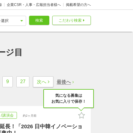
録
企業CSR・人事・広報担当者様へ
掲載希望の方へ
検索
こだわり検索
ージ目
9
27
最後へ
次へ
気になる募集は
お気に入りで保存！
/講演会
約2ヶ月前
り延長！「2026 日中韓イノベーショ