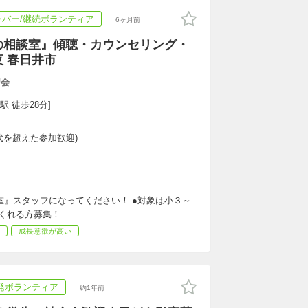
ンバー/継続ボランティア
6ヶ月前
の相談室』傾聴・カウンセリング・
夜 春日井市
習会
駅 徒歩28分]
代を超えた参加歓迎)
相談室』スタッフになってください！ ●対象は小３～
くれる方募集！
成長意欲が高い
発ボランティア
約1年前