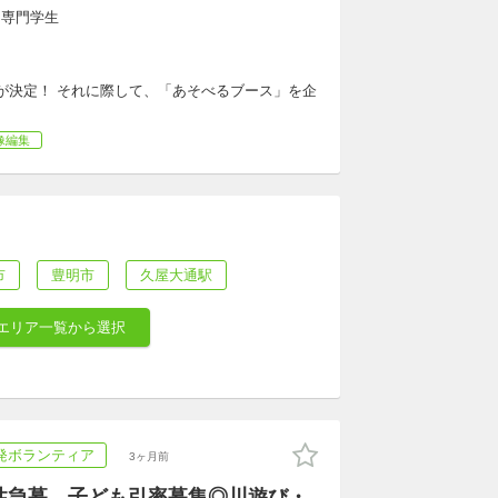
・専門学生
とが決定！ それに際して、「あそべるブース」を企
像編集
市
豊明市
久屋大通駅
エリア一覧から選択
発ボランティア
3ヶ月前
女性急募 子ども引率募集◎川遊び・