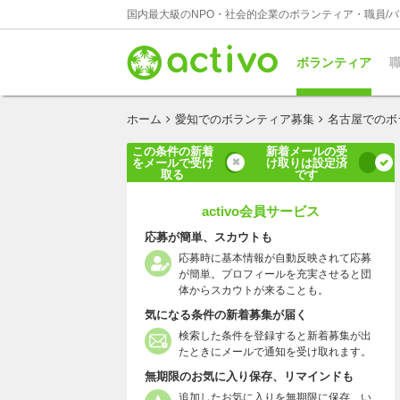
国内最大級のNPO・社会的企業のボランティア・職員/
ボランティア
職
ホーム
愛知でのボランティア募集
名古屋でのボ
この条件の新着
新着メールの受
をメールで受け
け取りは設定済
取る
です
activo会員サービス
応募が簡単、スカウトも
応募時に基本情報が自動反映されて応募
が簡単。プロフィールを充実させると団
体からスカウトが来ることも。
気になる条件の新着募集が届く
検索した条件を登録すると新着募集が出
たときにメールで通知を受け取れます。
無期限のお気に入り保存、リマインドも
追加したお気に入りを無期限に保存、い