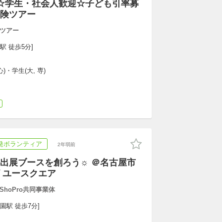
☆学生・社会人歓迎☆子ども引率募
険ツアー
ツアー
駅 徒歩5分]
)・学生(大, 専)
発ボランティア
2年弱前
出展ブースを創ろう☼ ＠名古屋市
 ユースクエア
hoPro共同事業体
園駅 徒歩7分]