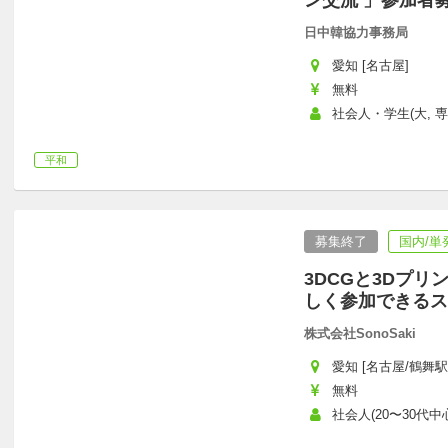
ン交流 」参加者
日中韓協力事務局
愛知 [名古屋]
無料
社会人・学生(大, 専
平和
募集終了
国内/単
3DCGと3Dプ
しく参加できるス
株式会社SonoSaki
愛知 [名古屋/鶴舞駅
無料
社会人(20〜30代中心