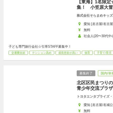
【東海】1名限定
集！ 小笠原大冒
株式会社そらまめキッズ
愛知 [名古屋/名古屋
無料
社会人(20〜30代中心
子ども専門旅行会社☆引率STAFF募集中！
交通費支給
テンション高め
成長意欲が高い
保育
子育て/育児
募集終了
国内/単
北区区民まつりの
青少年交流プラザ
トヨタエンタプライズ・S
愛知 [名古屋/名城公
無料