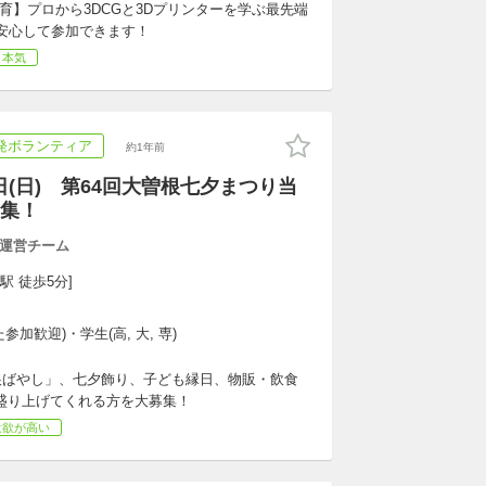
育】プロから3DCGと3Dプリンターを学ぶ最先端
安心して参加できます！
・本気
発ボランティア
約1年前
27日(日) 第64回大曽根七夕まつり当
集！
運営チーム
駅 徒歩5分]
加歓迎)・学生(高, 大, 専)
根ばやし」、七夕飾り、子ども縁日、物販・飲食
に盛り上げてくれる方を大募集！
意欲が高い