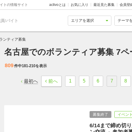
バイトの情報サイト
activoとは
お気に入り
最近見た募集
会員登
員/バイト
ランティア募集
名古屋でのボランティア募集 7ペ
809
件中
181-210
を表示
1
5
6
7
8
最初へ
前へ
募集終了
イベント
6/14まで締め切