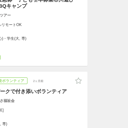
BQキャンプ
ツアー
ルリモートOK
)・学生(大, 専)
発ボランティア
2ヶ月前
ークで付き添いボランティア
さ福祉会
区]
 専)