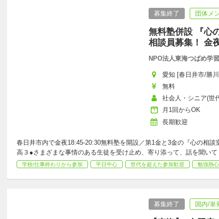
募集終了
団体メ
無料塾併設 『心
相談員募集！ 金
NPO法人東海つばめ学
愛知 [春日井市/勝川
無料
社会人・シニア(世
月1回からOK
長期歓迎
春日井市内で金夜18:45-20:30無料塾を開設／第1金と3金の『心の
高３●さまざまな事情のある生徒を受け止め、寄り添って、話を聞いて
学校/仕事終わりから参加
平日中心
世代を超えた参加歓迎
勉強熱心
募集終了
国内/単