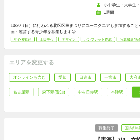
小中学生・大学生
1週間
10/20（日）に行われる北区区民まつりにユースクエアも参加するこ
画・運営する青少年を募集します😊
初心者歓迎
土日中心
デザイン
パンフレット作成
写真撮影/画
エリアを変更する
オンラインも含む
愛知
日進市
一宮市
大府
名古屋駅
森下駅(愛知)
中村日赤駅
本陣駅
募集終了
国内/単
【東海】7/4 