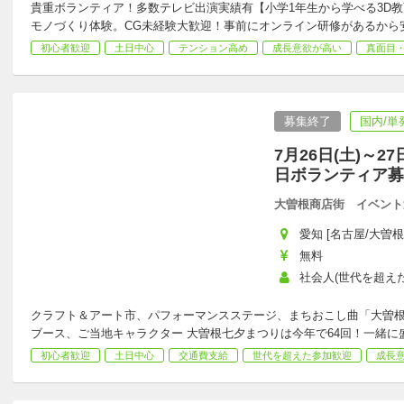
貴重ボランティア！多数テレビ出演実績有【小学1年生から学べる3D教
モノづくり体験。CG未経験大歓迎！事前にオンライン研修があるから
初心者歓迎
土日中心
テンション高め
成長意欲が高い
真面目
募集終了
国内/単
7月26日(土)～
日ボランティア募
大曽根商店街 イベント
愛知 [名古屋/大曽根
無料
社会人(世代を超えた参
クラフト＆アート市、パフォーマンスステージ、まちおこし曲「大曽
ブース、ご当地キャラクター 大曽根七夕まつりは今年で64回！一緒
初心者歓迎
土日中心
交通費支給
世代を超えた参加歓迎
成長