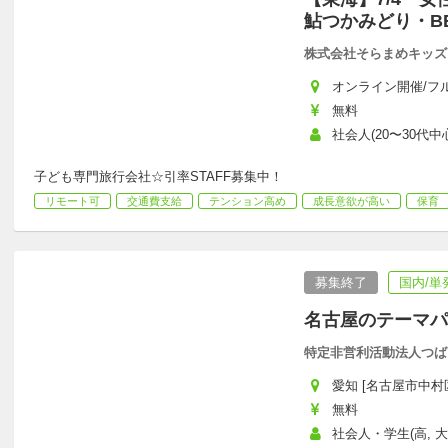
鮎つかみどり・B
株式会社そらまめキッズ
オンライン開催/フ
無料
社会人(20〜30代中心
子ども専門旅行会社☆引率STAFF募集中！
リモート可
交通費支給
テンション高め
成長意欲が高い
保育
募集終了
国内/単
名古屋のテーマパ
特定非営利活動法人つば
愛知 [名古屋市中村
無料
社会人・学生(高, 大,