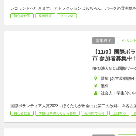
レゴランドへ行きます。アトラクションはもちろん、パークの雰囲気
初心者歓迎
発達障害
ダウン症
募集終了
イベント
【11/9】国際ボ
市 参加者募集中
NPO法人NICE国際ワ
愛知 [名古屋/国際セ
無料
社会人・学生(小, 中,
国際ボランティア大賞2023～ぼくたちが出会った第二の故郷～＠名古
初心者歓迎
学校/仕事終わりから参加
短時間でも可
土日中心