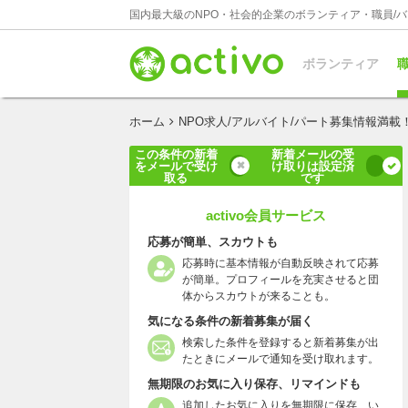
国内最大級のNPO・社会的企業のボランティア・職員/
ボランティア
職
ホーム
NPO求人/アルバイト/パート募集情報満載
この条件の新着
新着メールの受
をメールで受け
け取りは設定済
取る
です
activo会員サービス
応募が簡単、スカウトも
応募時に基本情報が自動反映されて応募
が簡単。プロフィールを充実させると団
体からスカウトが来ることも。
気になる条件の新着募集が届く
検索した条件を登録すると新着募集が出
たときにメールで通知を受け取れます。
無期限のお気に入り保存、リマインドも
追加したお気に入りを無期限に保存、い