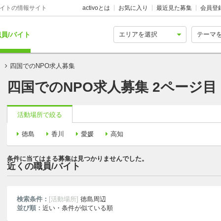
バイトの情報サイト
activoとは
お気に入り
最近見た募集
会員登
員/バイト
！
四国でのNPO求人募集
四国でのNPO求人募集 2ページ目
活動場所で絞る
徳島
香川
愛媛
高知
条件に当てはまる募集は見つかりませんでした。
近くの職員/バイト
検索条件：
[活動場所]
徳島周辺
並び順：
近い・条件が似ている順