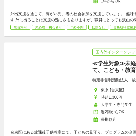
1年からOK
外出支援を通じて、障がい児、者の社会参加を支援しています。 趣味
す 外に出ることは支援の難しさもありますが、職員にとっても沢山の
無資格可
未経験・初心者可
年齢不問
転勤なし
資格取得支援
国内外インターンシッ
≪学生対象≫未経
て、こども・教育
特定非営利活動法人 放
東京 [台東区]
時給1,300円
大学生・専門学生
週2回からOK
長期歓迎
台東区にある放課後子供教室にて、子どもの見守り、プログラムの企