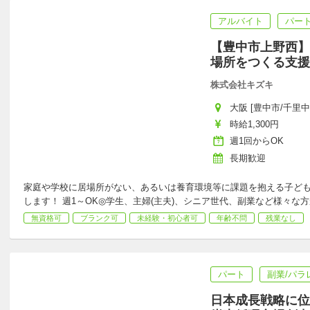
アルバイト
パー
【豊中市上野西】
場所をつくる支援
株式会社キズキ
大阪 [豊中市/千里中
時給1,300円
週1回からOK
長期歓迎
家庭や学校に居場所がない、あるいは養育環境等に課題を抱える子ど
します！ 週1～OK◎学生、主婦(主夫)、シニア世代、副業など様々な
無資格可
ブランク可
未経験・初心者可
年齢不問
残業なし
パート
副業/パラ
日本成長戦略に位