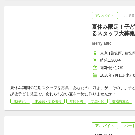
アルバイト
2ヶ月前
夏休み限定！子ど
るスタッフ大募集
merry attic
東京 [葛飾区, 葛飾区
時給1,300円
週3回からOK
2026年7月1日(水)~
夏休み期間の短期スタッフを募集！あなたの「好き」が、そのまま子
課後子ども教室で、忘れられない夏を一緒に作りませんか？
無資格可
未経験・初心者可
年齢不問
学歴不問
交通費支給
アルバイト
パー