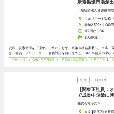
炭素循環市場創出
一般社団法人資源循環推
フルリモート勤務, 
時給2,500〜4,000円
週2回からOK
長期歓迎
資源・炭素循環を「理念」で終わらせず、政策や社会実装へ。企業、
ぎ、会議・プロジェクト・会員対応を前に進める、RRC事務局の中核
リモート可
企画・事業責任者
事務局・総合業務
リサイクル
中途
1年以上前
【関東正社員：オ
で成長中企業に興
株式会社キズキ
東京 [新宿区/東新宿