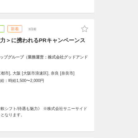
ト
新着
3日前
力＞に携われるPRキャンペーンス
ップグループ（業務運営：株式会社グッドアンド
京都市], 大阪 [大阪市浪速区], 奈良 [奈良市]
時給1,500〜2,000円
軟シフト/待遇も魅力》 ※株式会社サニーサイド
向となります。