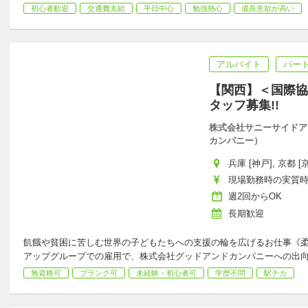
初心者歓迎
交通費支給
平日中心
勉強熱心
成長意欲が高い
アルバイト
パー
【関西】＜国際協
タッフ募集!!
株式会社サニーサイドア
カンパニー）
兵庫 [神戸], 京都 [
現場勤務時の実質時給：
週2回からOK
長期歓迎
飢餓や貧困に苦しむ世界の子どもたちへの支援の輪を広げるお仕事《柔
アップグループでの雇用で、株式会社グッドアンドカンパニーへの出
無資格可
ブランク可
未経験・初心者可
学歴不問
駅チカ