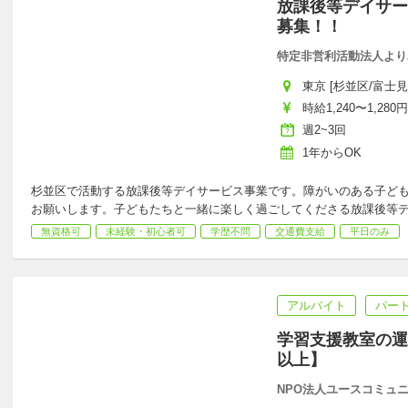
放課後等デイサー
募集！！
特定非営利活動法人より
東京 [杉並区/富士見
時給1,240〜1,280円
週2~3回
1年からOK
杉並区で活動する放課後等デイサービス事業です。障がいのある子ど
お願いします。子どもたちと一緒に楽しく過ごしてくださる放課後等
無資格可
未経験・初心者可
学歴不問
交通費支給
平日のみ
アルバイト
パー
学習支援教室の運
以上】
NPO法人ユースコミュ