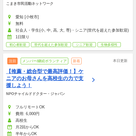
こまき市民活動ネットワーク
愛知 [小牧市]
無料
社会人・学生(小, 中, 高, 大, 専)・シニア(世代を超えた参加歓迎)
1日限り
初心者歓迎
世代を超えた参加歓迎
シニア歓迎
生物多様性
本日更新
注目
メンバー/継続ボランティア
新着
【推薦・総合型で最高評価！】ケ
ニアのお母さんを高校生の力で支
援しよう！
NPOチャイルドドクター・ジャパン
フルリモートOK
費用: 6,000円
高校生
月2回からOK
半年からOK