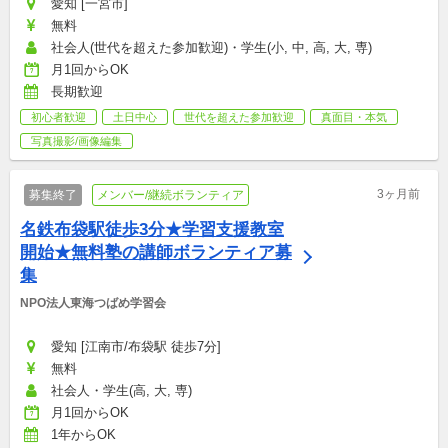
愛知 [一宮市]
無料
社会人(世代を超えた参加歓迎)・学生(小, 中, 高, 大, 専)
月1回からOK
長期歓迎
初心者歓迎
土日中心
世代を超えた参加歓迎
真面目・本気
写真撮影/画像編集
3ヶ月前
募集終了
メンバー/継続ボランティア
名鉄布袋駅徒歩3分★学習支援教室
開始★無料塾の講師ボランティア募
集
NPO法人東海つばめ学習会
愛知 [江南市/布袋駅 徒歩7分]
無料
社会人・学生(高, 大, 専)
月1回からOK
1年からOK