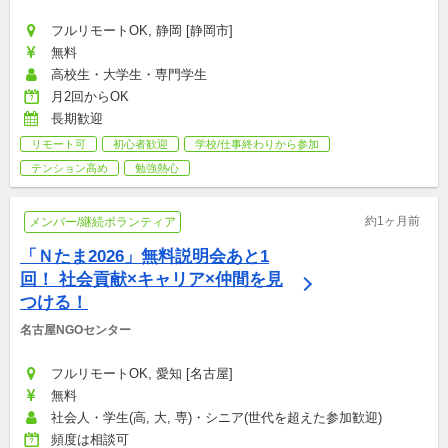
フルリモートOK, 静岡 [静岡市]
無料
高校生・大学生・専門学生
月2回からOK
長期歓迎
リモート可
初心者歓迎
学校/仕事終わりから参加
テンション高め
勉強熱心
約1ヶ月前
メンバー/継続ボランティア
「Ｎたま2026」無料説明会あと1
回！ 社会貢献×キャリア×仲間を見
つける！
名古屋NGOセンター
フルリモートOK, 愛知 [名古屋]
無料
社会人・学生(高, 大, 専)・シニア(世代を超えた参加歓迎)
頻度は相談可