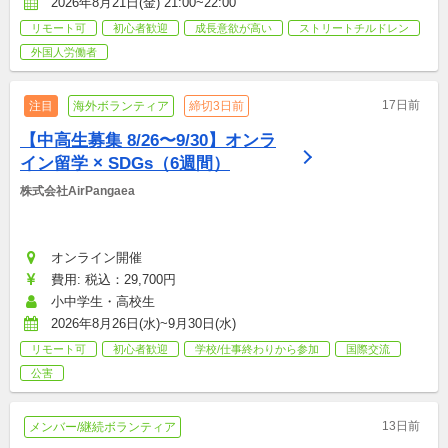
2026年8月21日(金) 21:00~22:00
リモート可
初心者歓迎
成長意欲が高い
ストリートチルドレン
外国人労働者
17日前
注目
海外ボランティア
締切3日前
【中高生募集 8/26〜9/30】オンラ
イン留学 × SDGs（6週間）
株式会社AirPangaea
オンライン開催
費用: 税込：29,700円
小中学生・高校生
2026年8月26日(水)~9月30日(水)
リモート可
初心者歓迎
学校/仕事終わりから参加
国際交流
公害
13日前
メンバー/継続ボランティア