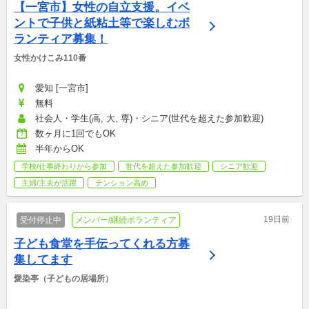
【一宮市】女性の自立支援。イベ
ントで子供と紙粘土等で楽しむボ
ランティア募集！
女性かけこみ110番
愛知 [一宮市]
無料
社会人・学生(高, 大, 専)・シニア(世代を超えた参加歓迎)
数ヶ月に1回でもOK
半年からOK
学校/仕事終わりから参加
世代を超えた参加歓迎
シニア歓迎
主婦/主夫が活躍
テンション高め
19日前
受付停止中
メンバー/継続ボランティア
子ども食堂を手伝ってくれる方募
集してます
愛染亭（子どもの居場所）