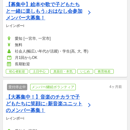
【募集中】絵本や歌で子どもたち
と一緒に楽しもう♪おはなし会参加
メンバー大募集！
レインボーi
愛知 [一宮市, 一宮市]
無料
社会人(幅広い年代が活躍)・学生(高, 大, 専)
月1回からOK
長期歓迎
初心者歓迎
土日中心
真面目・本気
いじめ
教育格差
4ヶ月前
受付停止中
メンバー/継続ボランティア
【大募集中！】音楽のチカラで子
どもたちに笑顔に♪新音楽ユニット
のメンバー募集！
レインボーi