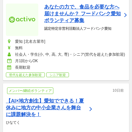
あなたの力で、食品を必要な方へ
届けませんか？ フードバンク愛知 
ボランティア募集
認定特定非営利活動法人フードバンク愛知
愛知 [北名古屋市]
無料
社会人・学生(小, 中, 高, 大, 専)・シニア(世代を超えた参加歓迎)
月1回からOK
長期歓迎
世代を超えた参加歓迎
シニア歓迎
10日前
メンバー/継続ボランティア
【AI×地方創生】愛知でできる！夏
休みに地方の中小企業さんを舞台
に課題解決を！
ひなてく