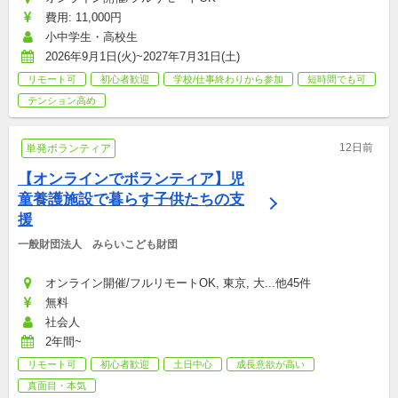
費用: 11,000円
小中学生・高校生
2026年9月1日(火)~2027年7月31日(土)
リモート可
初心者歓迎
学校/仕事終わりから参加
短時間でも可
テンション高め
12日前
単発ボランティア
【オンラインでボランティア】児
童養護施設で暮らす子供たちの支
援
一般財団法人　みらいこども財団
オンライン開催/フルリモートOK, 東京, 大...他45件
無料
社会人
2年間~
リモート可
初心者歓迎
土日中心
成長意欲が高い
真面目・本気