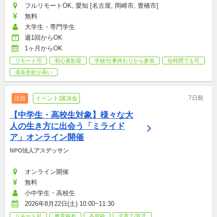
フルリモートOK, 愛知 [名古屋, 岡崎市, 豊橋市]
無料
大学生・専門学生
週1回からOK
1ヶ月からOK
リモート可
初心者歓迎
学校/仕事終わりから参加
短時間でも可
成長意欲が高い
7日前
注目
イベント/講演会
【中学生・高校生対象】様々な大
人の生き方に出会う「ミライド
ア」オンライン開催
NPO法人アスデッサン
オンライン開催
無料
小中学生・高校生
2026年8月22日(土) 10:00~11:30
リモート可
教育格差
不登校
子育て/育児