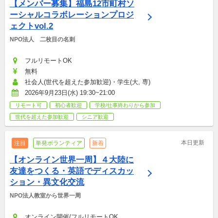
【メンバー募集】福島12市町村ソ
ーシャルコラボレーションプロジ
ェクトvol.2
NPO法人　二枚目の名刺
フルリモートOK
無料
社会人(世代を超えた参加歓迎)・学生(大, 専)
2026年9月23日(水) 19:30~21:00
リモート可
初心者歓迎
学校/仕事終わりから参加
世代を超えた参加歓迎
シニア歓迎
本日更新
注目
単発ボランティア
新着
【オンライン世界一周】４大陸に
友達をつくる・英語でディスカッ
ション・異文化交流
NPO法人教室から世界一周
オンライン開催/フルリモートOK