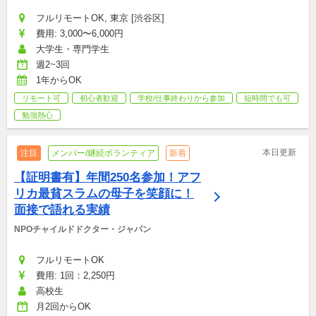
フルリモートOK, 東京 [渋谷区]
費用: 3,000〜6,000円
大学生・専門学生
週2~3回
1年からOK
リモート可
初心者歓迎
学校/仕事終わりから参加
短時間でも可
勉強熱心
本日更新
注目
メンバー/継続ボランティア
新着
【証明書有】年間250名参加！アフ
リカ最貧スラムの母子を笑顔に！
面接で語れる実績
NPOチャイルドドクター・ジャパン
フルリモートOK
費用: 1回：2,250円
高校生
月2回からOK