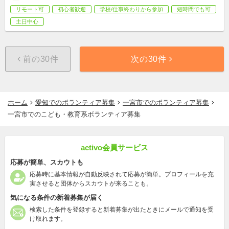
リモート可
初心者歓迎
学校/仕事終わりから参加
短時間でも可
土日中心
前の30件
次の30件
ホーム
愛知でのボランティア募集
一宮市でのボランティア募集
一宮市でのこども・教育系ボランティア募集
activo会員サービス
応募が簡単、スカウトも
応募時に基本情報が自動反映されて応募が簡単。プロフィールを充
実させると団体からスカウトが来ることも。
気になる条件の新着募集が届く
検索した条件を登録すると新着募集が出たときにメールで通知を受
け取れます。