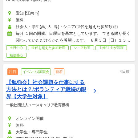
愛知 [江南市]
無料
社会人・学生(高, 大, 専)・シニア(世代を超えた参加歓迎)
毎月 １回の開催。日曜日を基本としています。 できる限り長く
関わっていただけるかたを希望します。  ８月３日（日）１３：
００から１５：００ ９月７日（日）１３：００から１５：００ 
土日中心
世代を超えた参加歓迎
シニア歓迎
主婦/主夫が活躍
10月５日(日）１３：００から１５；００ 以降のスケジュール
勉強熱心
は、「江南市　無料塾」で、ご確認ください。
4日前
注目
イベント/講演会
新着
【勉強会】社会課題を仕事にする
方法とは？/ボランティア継続の限
界【大学生対象】
一般社団法人ユースキャリア教育機構
オンライン開催
無料
大学生・専門学生