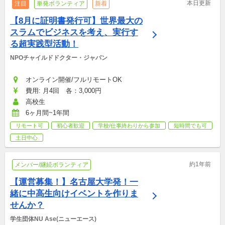
本日更新
注目
単発ボランティア
新着
【8月に証明書発行可】世界最大の
スラムでビジネスを考え、実行す
る超実践型活動！
NPOチャイルドドクター・ジャパン
オンライン開催/フルリモートOK
費用: 月4回　各：3,000円
高校生
6ヶ月間~1年間
リモート可
初心者歓迎
学校/仕事終わりから参加
短時間でも可
土日中心
約1年前
メンバー/継続ボランティア
【運営募集！】名古屋大学発！一
緒に中高生向けイベントを作りま
せんか？
学生団体NU Ase(ニューエース)