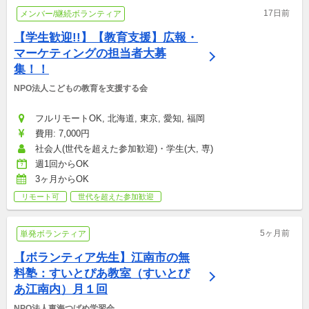
17日前
メンバー/継続ボランティア
【学生歓迎!!】【教育支援】広報・
マーケティングの担当者大募
集！！
NPO法人こどもの教育を支援する会
フルリモートOK, 北海道, 東京, 愛知, 福岡
費用: 7,000円
社会人(世代を超えた参加歓迎)・学生(大, 専)
週1回からOK
3ヶ月からOK
リモート可
世代を超えた参加歓迎
5ヶ月前
単発ボランティア
【ボランティア先生】江南市の無
料塾：すいとぴあ教室（すいとぴ
あ江南内）月１回
NPO法人東海つばめ学習会