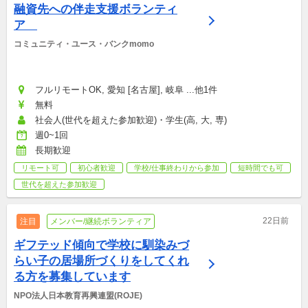
融資先への伴走支援ボランティ
ア　
コミュニティ・ユース・バンクmomo
フルリモートOK, 愛知 [名古屋], 岐阜 ...他1件
無料
社会人(世代を超えた参加歓迎)・学生(高, 大, 専)
週0~1回
長期歓迎
リモート可
初心者歓迎
学校/仕事終わりから参加
短時間でも可
世代を超えた参加歓迎
22日前
注目
メンバー/継続ボランティア
ギフテッド傾向で学校に馴染みづ
らい子の居場所づくりをしてくれ
る方を募集しています
NPO法人日本教育再興連盟(ROJE)