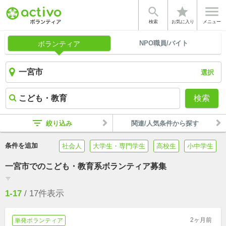


star
検索
お気に入り
メニュー
NPO職員/バイト
ボランティア
選択
検索
filter_list
絞り込み
関連/人気条件から探す
条件を追加
社会人
大学生・専門学生
高校生
小中学生
一宮市でのこども・教育系ボランティア募集
filter_list
1-17
/
17
件表示
2ヶ月前
単発ボランティア