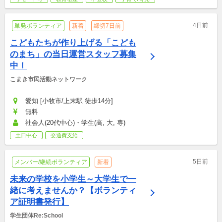
4日前
単発ボランティア
新着
締切7日前
こどもたちが作り上げる「こども
のまち」の当日運営スタッフ募集
中！
こまき市民活動ネットワーク
愛知 [小牧市/上末駅 徒歩14分]
無料
社会人(20代中心)・学生(高, 大, 専)
土日中心
交通費支給
5日前
メンバー/継続ボランティア
新着
未来の学校を小学生～大学生で一
緒に考えませんか？【ボランティ
ア証明書発行】
学生団体Re:School