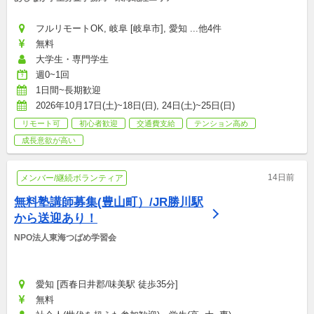
フルリモートOK, 岐阜 [岐阜市], 愛知 ...他4件
無料
大学生・専門学生
週0~1回
1日間~長期歓迎
2026年10月17日(土)~18日(日), 24日(土)~25日(日)
リモート可
初心者歓迎
交通費支給
テンション高め
成長意欲が高い
14日前
メンバー/継続ボランティア
無料塾講師募集(豊山町）/JR勝川駅
から送迎あり！
NPO法人東海つばめ学習会
愛知 [西春日井郡/味美駅 徒歩35分]
無料