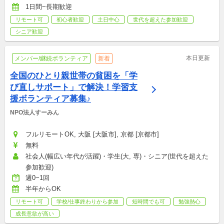
1日間~長期歓迎
リモート可
初心者歓迎
土日中心
世代を超えた参加歓迎
シニア歓迎
本日更新
メンバー/継続ボランティア
新着
全国のひとり親世帯の貧困を「学
び直しサポート」で解決！学習支
援ボランティア募集♪
NPO法人すーみん
フルリモートOK, 大阪 [大阪市], 京都 [京都市]
無料
社会人(幅広い年代が活躍)・学生(大, 専)・シニア(世代を超えた
参加歓迎)
週0~1回
半年からOK
リモート可
学校/仕事終わりから参加
短時間でも可
勉強熱心
成長意欲が高い