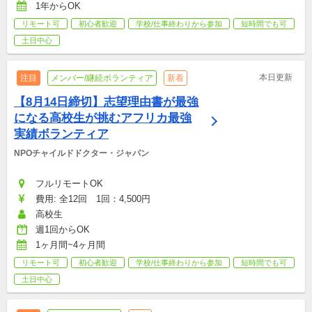
1年からOK
リモート可
初心者歓迎
学校/仕事終わりから参加
短時間でも可
土日中心
本日更新
注目
メンバー/継続ボランティア
新着
【8月14日締切】志望理由書が最強
になる高校生が挑むアフリカ最強
実績ボランティア
NPOチャイルドドクター・ジャパン
フルリモートOK
費用: 全12回　1回：4,500円
高校生
週1回からOK
1ヶ月間~4ヶ月間
リモート可
初心者歓迎
学校/仕事終わりから参加
短時間でも可
土日中心