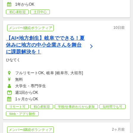
1年からOK
初心者歓迎
土日中心
10日前
メンバー/継続ボランティア
【AI×地方創生】岐阜でできる！夏
休みに地方の中小企業さんを舞台
に課題解決を！
ひなてく
フルリモートOK, 岐阜 [岐阜市, 大垣市]
無料
大学生・専門学生
週1回からOK
1ヶ月からOK
リモート可
初心者歓迎
学校/仕事終わりから参加
短時間でも可
Web・アプリ制作
2ヶ月前
メンバー/継続ボランティア