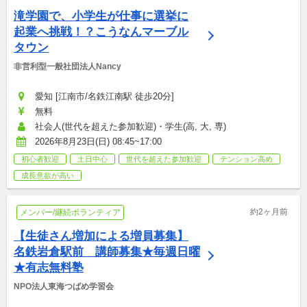
滝学園で、小学生が仕事に選挙に
起業へ挑戦！？こうなんマーブル
タウン
非営利型一般社団法人Nancy
愛知 [江南市/名鉄江南駅 徒歩20分]
無料
社会人(世代を超えた参加歓迎)・学生(高, 大, 専)
2026年8月23日(日) 08:45~17:00
初心者歓迎
土日中心
世代を超えた参加歓迎
テンション高め
成長意欲が高い
約2ヶ月前
メンバー/継続ボランティア
【生徒さん増加による増員募集】
名鉄岩倉駅前　講師募集★毎週日曜
★有志無料塾
NPO法人東海つばめ学習会