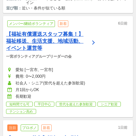
イン
並び順：
近い・条件が似ている順
6日前
メンバー/継続ボランティア
新着
【福祉有償運送スタッフ募集！】
福祉移送、生活支援、地域活動、
イベント運営等
一宮ボランティアグループリーダーの会
愛知 [一宮市, 一宮市]
費用: 0〜2,000円
社会人・シニア(世代を超えた参加歓迎)
月1回からOK
長期歓迎
短時間でも可
平日中心
世代を超えた参加歓迎
シニア歓迎
テンション高め
1日前
注目
プロボノ
新着