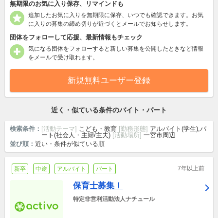
無期限のお気に入り保存、リマインドも
追加したお気に入りを無期限に保存、いつでも確認できます。お気
に入りの募集の締め切りが近づくとメールでお知らせします。
団体をフォローして応援、最新情報もチェック
気になる団体をフォローすると新しい募集を公開したときなど情報
をメールで受け取れます。
新規無料ユーザー登録
近く・似ている条件のバイト・パート
検索条件：
[活動テーマ]
こども・教育
[勤務形態]
アルバイト(学生),パ
ート(社会人・主婦/主夫)
[活動場所]
一宮市周辺
並び順：
近い・条件が似ている順
7年以上前
新卒
中途
アルバイト
パート
保育士募集！
特定非営利活動法人ナチュール