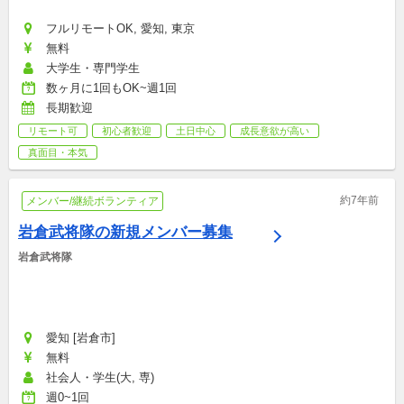
フルリモートOK, 愛知, 東京
無料
大学生・専門学生
数ヶ月に1回もOK~週1回
長期歓迎
リモート可
初心者歓迎
土日中心
成長意欲が高い
真面目・本気
約7年前
メンバー/継続ボランティア
岩倉武将隊の新規メンバー募集
岩倉武将隊
愛知 [岩倉市]
無料
社会人・学生(大, 専)
週0~1回