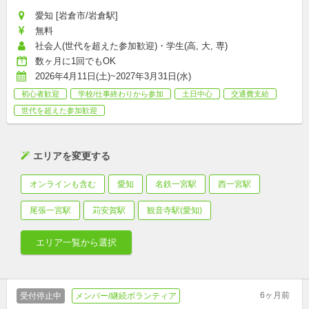
愛知 [岩倉市/岩倉駅]
無料
社会人(世代を超えた参加歓迎)・学生(高, 大, 専)
数ヶ月に1回でもOK
2026年4月11日(土)~2027年3月31日(水)
初心者歓迎
学校/仕事終わりから参加
土日中心
交通費支給
世代を超えた参加歓迎
エリアを変更する
オンラインも含む
愛知
名鉄一宮駅
西一宮駅
尾張一宮駅
苅安賀駅
観音寺駅(愛知)
エリア一覧から選択
6ヶ月前
受付停止中
メンバー/継続ボランティア