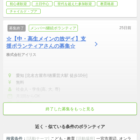
初心者歓迎
土日中心
世代を超えた参加歓迎
教育格差
チャイルド・プア
25日前
募集終了
メンバー/継続ボランティア
☆【中・高生メインの放デイ】支
援ボランティアさんの募集☆
株式会社アイリス
愛知 [北名古屋市/徳重芸大駅 徒歩10分]
無料
社会人・学生(高, 大, 専)
月1回からOK
長期歓迎
終了した募集をもっと見る
初心者歓迎
学校/仕事終わりから参加
短時間でも可
土日中心
平日中心
近く・似ている条件のボランティア
検索条件：
[活動テーマ]
こども・教育
[活動場所]
一宮市周辺, オンラ