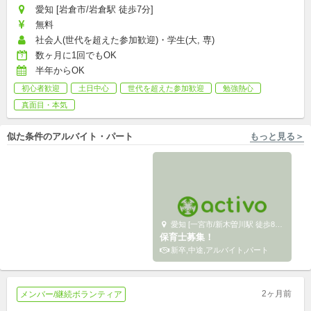
愛知 [岩倉市/岩倉駅 徒歩7分]
無料
社会人(世代を超えた参加歓迎)・学生(大, 専)
数ヶ月に1回でもOK
半年からOK
初心者歓迎
土日中心
世代を超えた参加歓迎
勉強熱心
真面目・本気
似た条件のアルバイト・パート
もっと見る＞
愛知 [小牧市] 株式会社小学館集英社プロダクション
＜小牧市×公共施設＞西部児童
愛知 [一宮市/新木曽川駅 徒歩8分] 特定非営利活動法人ナチュール
館スタッフ｜未経験OK・資格
保育士募集！
不要・週2〜扶養内勤務可
アルバイト,パート
新卒,中途,アルバイト,パート
2ヶ月前
メンバー/継続ボランティア