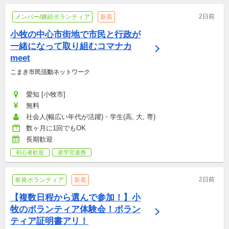
2日前
メンバー/継続ボランティア
新着
小牧の中心市街地で市民と行政が
一緒になって取り組むコマナカ
meet
こまき市民活動ネットワーク
愛知 [小牧市]
無料
社会人(幅広い年代が活躍)・学生(高, 大, 専)
数ヶ月に1回でもOK
長期歓迎
初心者歓迎
産学官連携
2日前
単発ボランティア
新着
【複数日程から選んで参加！】小
牧のボランティア体験会！ボラン
ティア証明書アリ！