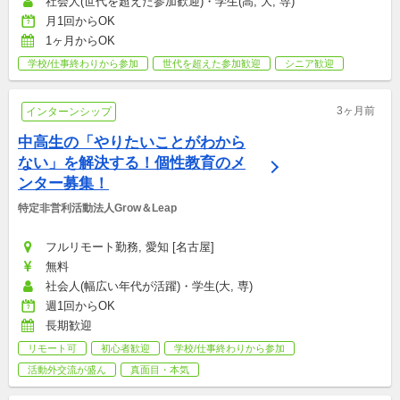
社会人(世代を超えた参加歓迎)・学生(高, 大, 専)
月1回からOK
1ヶ月からOK
学校/仕事終わりから参加
世代を超えた参加歓迎
シニア歓迎
3ヶ月前
インターンシップ
中高生の「やりたいことがわから
ない」を解決する！個性教育のメ
ンター募集！
特定非営利活動法人Grow＆Leap
フルリモート勤務, 愛知 [名古屋]
無料
社会人(幅広い年代が活躍)・学生(大, 専)
週1回からOK
長期歓迎
リモート可
初心者歓迎
学校/仕事終わりから参加
活動外交流が盛ん
真面目・本気