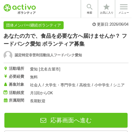


star
基本情報
法人情報
検索
お気に入り
メニュー
更新日:
2026/06/04
団体メンバー/継続ボランティア
あなたの力で、食品を必要な方へ届けませんか？ フ
ードバンク愛知 ボランティア募集
認定特定非営利活動法人フードバンク愛知
活動場所
愛知 [北名古屋市]
必要経費
無料
募集対象
社会人 / 大学生・専門学生 / 高校生 / 小中学生 / シニア
活動頻度
月1回からOK
所属期間
長期歓迎
応募画面へ進む