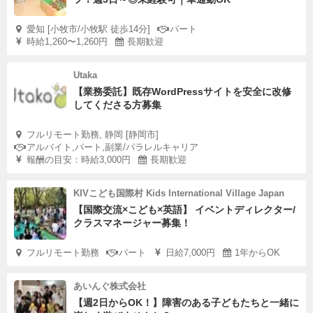
愛知 [小牧市/小牧駅 徒歩14分]
パート
時給1,260〜1,260円
長期歓迎
Utaka
【業務委託】既存WordPressサイトを安全に改修
してくださる方募集
フルリモート勤務, 静岡 [静岡市]
アルバイト,パート,副業/パラレルキャリア
報酬の目安：時給3,000円
長期歓迎
KIVこども国際村 Kids International Village Japan
【国際交流×こども×英語】 イベントディレクター/
クラスマネージャー募集！
フルリモート勤務
パート
日給7,000円
1年からOK
あいんぐ株式会社
【週2日からOK！】障害のある子どもたちと一緒に