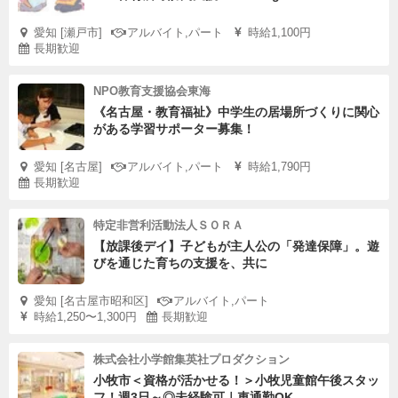
愛知 [瀬戸市]
アルバイト,パート
時給1,100円
長期歓迎
NPO教育支援協会東海
《名古屋・教育福祉》中学生の居場所づくりに関心
がある学習サポーター募集！
愛知 [名古屋]
アルバイト,パート
時給1,790円
長期歓迎
特定非営利活動法人ＳＯＲＡ
【放課後デイ】子どもが主人公の「発達保障」。遊
びを通じた育ちの支援を、共に
愛知 [名古屋市昭和区]
アルバイト,パート
時給1,250〜1,300円
長期歓迎
株式会社小学館集英社プロダクション
小牧市＜資格が活かせる！＞小牧児童館午後スタッ
フ！週3日～◎未経験可｜車通勤OK