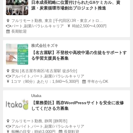
日本成長戦略に位置付けられたGXケミカル、資
源・炭素循環市場創出プロジェクト推進
フルリモート勤務, 東京 [千代田区/JR・東京メトロ...
パート,副業/パラレルキャリア
時給2,500〜4,000円
長期歓迎
株式会社キズキ
【名古屋駅】不登校や高校中退の生徒をサポートす
る学習支援員を募集
愛知 [名古屋市南区/名古屋駅 徒歩5分]
アルバイト,パート,副業/パラレルキャリア
1コマ（90分）あたり：1,840〜5,300円
半年からOK
Utaka
【業務委託】既存WordPressサイトを安全に改修
してくださる方募集
フルリモート勤務, 静岡 [静岡市]
アルバイト,パート,副業/パラレルキャリア
報酬の目安：時給3,000円
長期歓迎