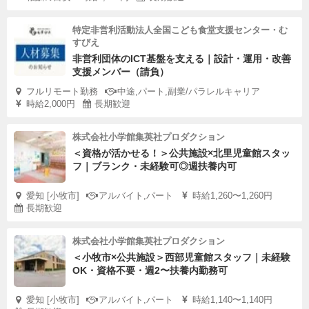
特定非営利活動法人全国こども食堂支援センター・む
すびえ
非営利団体のICT基盤を支える｜設計・運用・改善
支援メンバー（請負）
フルリモート勤務
中途,パート,副業/パラレルキャリア
時給2,000円
長期歓迎
株式会社小学館集英社プロダクション
＜資格が活かせる！＞公共施設×北里児童館スタッ
フ｜ブランク・未経験可◎週扶養内可
愛知 [小牧市]
アルバイト,パート
時給1,260〜1,260円
長期歓迎
株式会社小学館集英社プロダクション
＜小牧市×公共施設＞西部児童館スタッフ｜未経験
OK・資格不要・週2〜扶養内勤務可
愛知 [小牧市]
アルバイト,パート
時給1,140〜1,140円