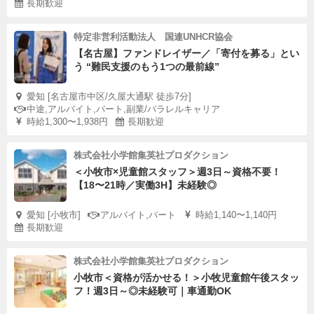
長期歓迎
特定非営利活動法人 国連UNHCR協会
【名古屋】ファンドレイザー／「寄付を募る」とい
う “難民支援のもう1つの最前線”
愛知 [名古屋市中区/久屋大通駅 徒歩7分]
中途,アルバイト,パート,副業/パラレルキャリア
時給1,300〜1,938円
長期歓迎
株式会社小学館集英社プロダクション
＜小牧市×児童館スタッフ＞週3日～資格不要！
【18〜21時／実働3H】未経験◎
愛知 [小牧市]
アルバイト,パート
時給1,140〜1,140円
長期歓迎
株式会社小学館集英社プロダクション
小牧市＜資格が活かせる！＞小牧児童館午後スタッ
フ！週3日～◎未経験可｜車通勤OK