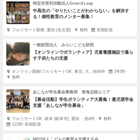
特定非営利活動法人Grow＆Leap
中高生の「やりたいことがわからない」を解決す
る！個性教育のメンター募集！
フルリモート勤務, 愛知 [名古屋]
無料
長期歓迎
一般財団法人 みらいこども財団
【オンラインでボランティア】児童養護施設で暮ら
す子供たちの支援
オンライン開催/フルリモートOK, 東京, 大...他45件
2年間~
無料
あしなが学生募金事務局 東海北陸エリア
【募金活動】学生ボランティア大募集！遺児奨学金
支援「あしなが学生募金」
フルリモートOK, 岐阜 [岐阜市], 愛知 ...他4件
無料
1日間~長期歓迎
NPO法人こどもの教育を支援する会