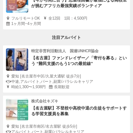
【今から間に合う】志望理由書が最強になる高校生
が挑むアフリカ最強実績ボランティア
フルリモートOK
全12回 1回：4,500円
1ヶ月間~4ヶ月間
注目アルバイト
特定非営利活動法人 国連UNHCR協会
【名古屋】ファンドレイザー／「寄付を募る」とい
う “難民支援のもう1つの最前線”
愛知 [名古屋市中区/久屋大通駅 徒歩7分]
中途,アルバイト,パート,副業/パラレルキャリア
時給1,300〜1,938円
長期歓迎
株式会社キズキ
【名古屋駅】不登校や高校中退の生徒をサポートす
る学習支援員を募集
愛知 [名古屋市南区/名古屋駅 徒歩5分]
アルバイト,パート,副業/パラレルキャリア