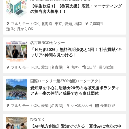
【学生歓迎!!】【教育支援】広報・マーケティング
の担当者大募集！！
フルリモートOK, 北海道, 東京, 愛知, 福岡
7,000円
3ヶ月からOK
名古屋NGOセンター
「Ｎたま2026」無料説明会あと1回！ 社会貢献×キ
ャリア×仲間を見つける！
フルリモートOK, 愛知 [名古屋]
無料
1日間~長期歓迎
国際ロータリー第2760地区ローターアクト
愛知県を中心に活動★20代の地域支援ボランティ
ア★一生の仲間と成長できる奉仕団体
フルリモートOK, 愛知 [名古屋]
0〜30,000円
長期歓迎
ひなてく
【AI×地方創生】愛知でできる！夏休みに地方の中