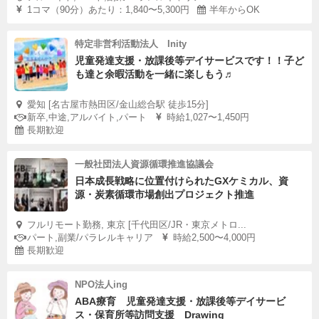
1コマ（90分）あたり：1,840〜5,300円
半年からOK
特定非営利活動法人 Inity
児童発達支援・放課後等デイサービスです！！子ど
も達と余暇活動を一緒に楽しもう♬
愛知 [名古屋市熱田区/金山総合駅 徒歩15分]
新卒,中途,アルバイト,パート
時給1,027〜1,450円
長期歓迎
一般社団法人資源循環推進協議会
日本成長戦略に位置付けられたGXケミカル、資
源・炭素循環市場創出プロジェクト推進
フルリモート勤務, 東京 [千代田区/JR・東京メトロ...
パート,副業/パラレルキャリア
時給2,500〜4,000円
長期歓迎
NPO法人ing
ABA療育 児童発達支援・放課後等デイサービ
ス・保育所等訪問支援 Drawing