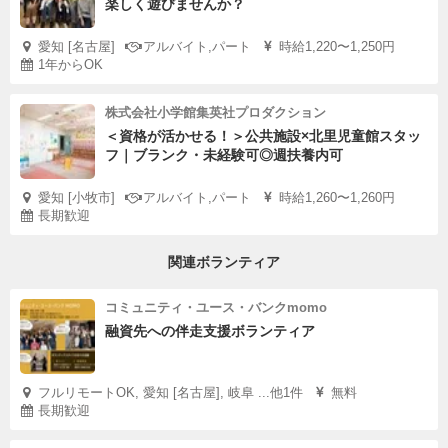
楽しく遊びませんか？
愛知 [名古屋]
アルバイト,パート
時給1,220〜1,250円
1年からOK
株式会社小学館集英社プロダクション
＜資格が活かせる！＞公共施設×北里児童館スタッ
フ｜ブランク・未経験可◎週扶養内可
愛知 [小牧市]
アルバイト,パート
時給1,260〜1,260円
長期歓迎
関連ボランティア
コミュニティ・ユース・バンクmomo
融資先への伴走支援ボランティア
フルリモートOK, 愛知 [名古屋], 岐阜 ...他1件
無料
長期歓迎