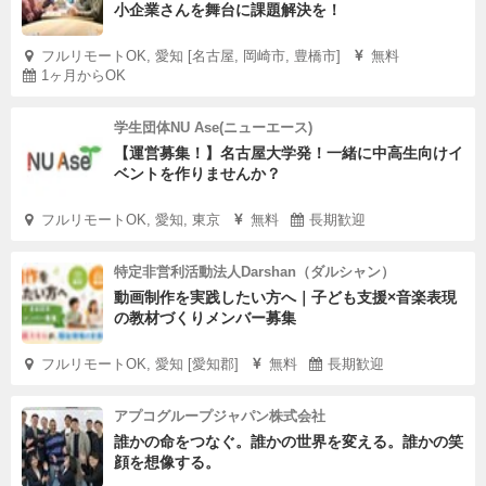
小企業さんを舞台に課題解決を！
フルリモートOK, 愛知 [名古屋, 岡崎市, 豊橋市]
無料
1ヶ月からOK
学生団体NU Ase(ニューエース)
【運営募集！】名古屋大学発！一緒に中高生向けイ
ベントを作りませんか？
フルリモートOK, 愛知, 東京
無料
長期歓迎
特定非営利活動法人Darshan（ダルシャン）
動画制作を実践したい方へ｜子ども支援×音楽表現
の教材づくりメンバー募集
フルリモートOK, 愛知 [愛知郡]
無料
長期歓迎
アプコグループジャパン株式会社
誰かの命をつなぐ。誰かの世界を変える。誰かの笑
顔を想像する。