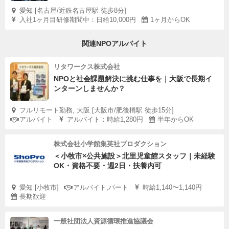
愛知 [名古屋/近鉄名古屋駅 徒歩8分]
入社1ヶ月目研修期間中：日給10,000円
1ヶ月からOK
関連NPOアルバイト
リタワークス株式会社
NPOと社会課題解決に挑む仕事を｜大阪で長期イ
ンターンしませんか？
フルリモート勤務, 大阪 [大阪市/肥後橋駅 徒歩15分]
アルバイト
アルバイト：時給1,280円
半年からOK
株式会社小学館集英社プロダクション
＜小牧市×公共施設＞北里児童館スタッフ｜未経験
OK・資格不要・週2日・扶養内可
愛知 [小牧市]
アルバイト,パート
時給1,140〜1,140円
長期歓迎
一般社団法人資源循環推進協議会