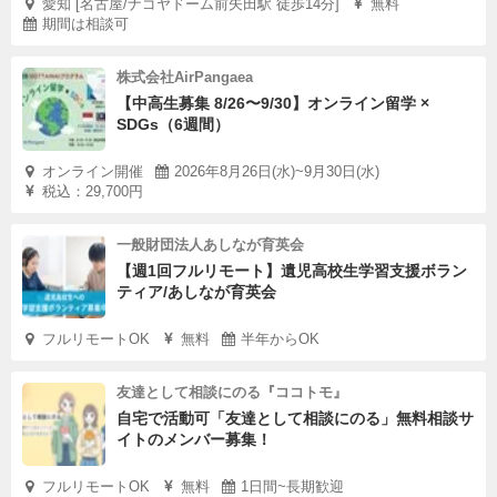
愛知 [名古屋/ナゴヤドーム前矢田駅 徒歩14分]
無料
期間は相談可
株式会社AirPangaea
【中高生募集 8/26〜9/30】オンライン留学 ×
SDGs（6週間）
オンライン開催
2026年8月26日(水)~9月30日(水)
税込：29,700円
一般財団法人あしなが育英会
【週1回フルリモート】遺児高校生学習支援ボラン
ティア/あしなが育英会
フルリモートOK
無料
半年からOK
友達として相談にのる『ココトモ』
自宅で活動可「友達として相談にのる」無料相談サ
イトのメンバー募集！
フルリモートOK
無料
1日間~長期歓迎