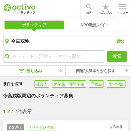


star
検索
お気に入り
メニュー
ボランティア
NPO職員/バイト
選択
検索
filter_list
絞り込み
関連/人気条件から探す
条件を追加
社会人
大学生・専門学生
高校生
小中学生
今宮戎駅周辺のボランティア募集
filter_list
1-2
/
2
件表示
約3年前
募集終了
イベント/講演会