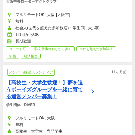
大阪中央ローターアクトクラブ
フルリモートOK, 大阪 [大阪市]
無料
社会人(世代を超えた参加歓迎)・学生(高, 大, 専)
月1回からOK
長期歓迎
リモート可
学校/仕事終わりから参加
世代を超えた参加歓迎
飢餓
経済格差
11ヶ月前
メンバー/継続ボランティア
【高校生・大学生歓迎！】夢を追
うボーイズグループを一緒に育て
る運営メンバー募集！
学生団体　DIVER
フルリモートOK, 大阪
無料
高校生・大学生・専門学生