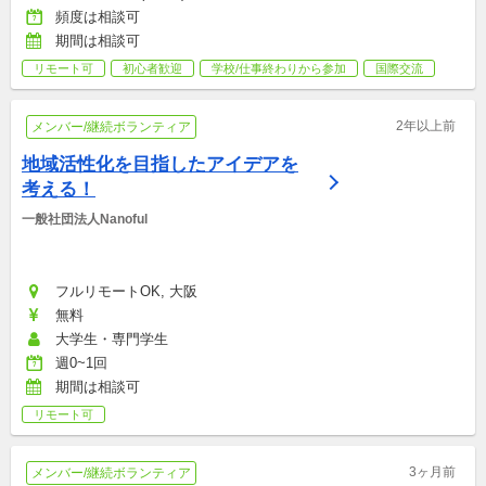
頻度は相談可
期間は相談可
リモート可
初心者歓迎
学校/仕事終わりから参加
国際交流
2年以上前
メンバー/継続ボランティア
地域活性化を目指したアイデアを
考える！
一般社団法人Nanoful
フルリモートOK, 大阪
無料
大学生・専門学生
週0~1回
期間は相談可
リモート可
3ヶ月前
メンバー/継続ボランティア