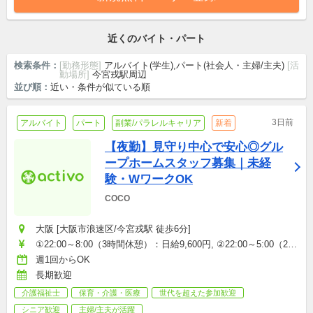
近くのバイト・パート
検索条件：
[勤務形態]
アルバイト(学生),パート(社会人・主婦/主夫)
[活
動場所]
今宮戎駅周辺
並び順：
近い・条件が似ている順
3日前
アルバイト
パート
副業/パラレルキャリア
新着
【夜勤】見守り中心で安心◎グル
ープホームスタッフ募集｜未経
験・WワークOK
COCO
大阪 [大阪市浪速区/今宮戎駅 徒歩6分]
①22:00～8:00（3時間休憩）：日給9,600円, ②22:00～5:00（2時
間休憩）：日給7,500円
週1回からOK
長期歓迎
介護福祉士
保育・介護・医療
世代を超えた参加歓迎
シニア歓迎
主婦/主夫が活躍