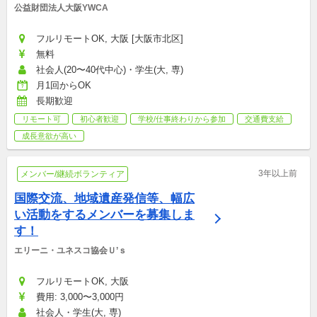
公益財団法人大阪YWCA
フルリモートOK, 大阪 [大阪市北区]
無料
社会人(20〜40代中心)・学生(大, 専)
月1回からOK
長期歓迎
リモート可
初心者歓迎
学校/仕事終わりから参加
交通費支給
成長意欲が高い
3年以上前
メンバー/継続ボランティア
国際交流、地域遺産発信等、幅広
い活動をするメンバーを募集しま
す！
エリーニ・ユネスコ協会Ｕ’ｓ
フルリモートOK, 大阪
費用: 3,000〜3,000円
社会人・学生(大, 専)