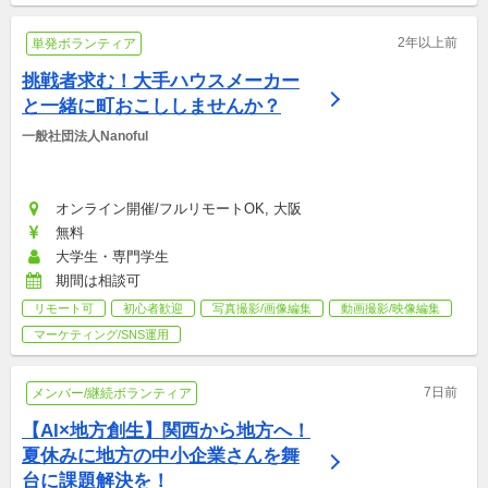
2年以上前
単発ボランティア
挑戦者求む！大手ハウスメーカー
と一緒に町おこししませんか？
一般社団法人Nanoful
オンライン開催/フルリモートOK, 大阪
無料
大学生・専門学生
期間は相談可
リモート可
初心者歓迎
写真撮影/画像編集
動画撮影/映像編集
マーケティング/SNS運用
7日前
メンバー/継続ボランティア
【AI×地方創生】関西から地方へ！
夏休みに地方の中小企業さんを舞
台に課題解決を！