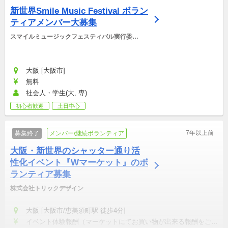
新世界Smile Music Festival ボラン
ティアメンバー大募集
スマイルミュージックフェスティバル実行委員
会
大阪 [大阪市]
無料
社会人・学生(大, 専)
初心者歓迎
土日中心
7年以上前
募集終了
メンバー/継続ボランティア
大阪・新世界のシャッター通り活
性化イベント『Wマーケット』のボ
ランティア募集
株式会社トリックデザイン
大阪 [大阪市/恵美須町駅 徒歩4分]
イベント体験報酬（マーケットにてお買い物が出来る報酬をご用