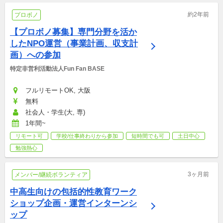
約2年前
プロボノ
【プロボノ募集】専門分野を活か
したNPO運営（事業計画、収支計
画）への参加
特定非営利活動法人Fun Fan BASE
フルリモートOK, 大阪
無料
社会人・学生(大, 専)
1年間~
リモート可
学校/仕事終わりから参加
短時間でも可
土日中心
勉強熱心
3ヶ月前
メンバー/継続ボランティア
中高生向けの包括的性教育ワーク
ショップ企画・運営インターンシ
ップ