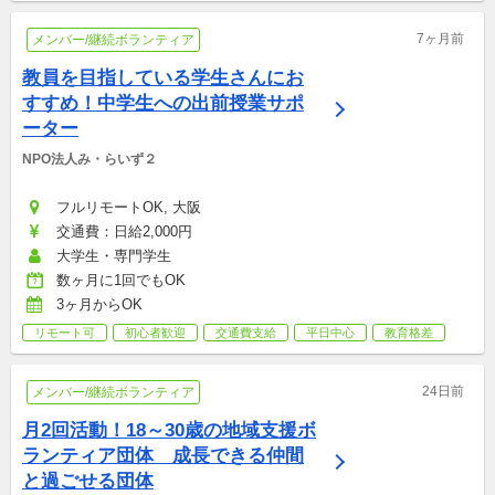
7ヶ月前
メンバー/継続ボランティア
教員を目指している学生さんにお
すすめ！中学生への出前授業サポ
ーター
NPO法人み・らいず２
フルリモートOK, 大阪
交通費：日給2,000円
大学生・専門学生
数ヶ月に1回でもOK
3ヶ月からOK
リモート可
初心者歓迎
交通費支給
平日中心
教育格差
24日前
メンバー/継続ボランティア
月2回活動！18～30歳の地域支援ボ
ランティア団体　成長できる仲間
と過ごせる団体