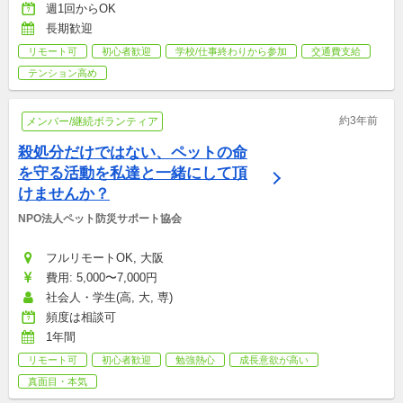
週1回からOK
長期歓迎
リモート可
初心者歓迎
学校/仕事終わりから参加
交通費支給
テンション高め
約3年前
メンバー/継続ボランティア
殺処分だけではない、ペットの命
を守る活動を私達と一緒にして頂
けませんか？
NPO法人ペット防災サポート協会
フルリモートOK, 大阪
費用: 5,000〜7,000円
社会人・学生(高, 大, 専)
頻度は相談可
1年間
リモート可
初心者歓迎
勉強熱心
成長意欲が高い
真面目・本気