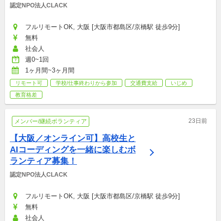
認定NPO法人CLACK
フルリモートOK, 大阪 [大阪市都島区/京橋駅 徒歩9分]
無料
社会人
週0~1回
1ヶ月間~3ヶ月間
リモート可
学校/仕事終わりから参加
交通費支給
いじめ
教育格差
23日前
メンバー/継続ボランティア
【大阪／オンライン可】高校生と
AIコーディングを一緒に楽しむボ
ランティア募集！
認定NPO法人CLACK
フルリモートOK, 大阪 [大阪市都島区/京橋駅 徒歩9分]
無料
社会人