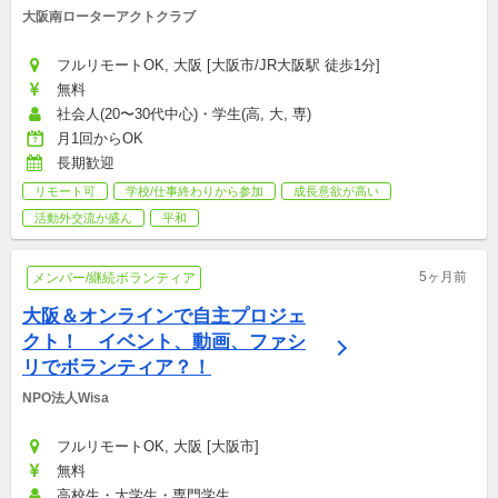
大阪南ローターアクトクラブ
フルリモートOK, 大阪 [大阪市/JR大阪駅 徒歩1分]
無料
社会人(20〜30代中心)・学生(高, 大, 専)
月1回からOK
長期歓迎
リモート可
学校/仕事終わりから参加
成長意欲が高い
活動外交流が盛ん
平和
5ヶ月前
メンバー/継続ボランティア
大阪＆オンラインで自主プロジェ
クト！　イベント、動画、ファシ
リでボランティア？！
NPO法人Wisa
フルリモートOK, 大阪 [大阪市]
無料
高校生・大学生・専門学生