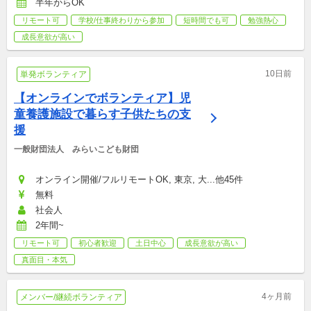
半年からOK
リモート可
学校/仕事終わりから参加
短時間でも可
勉強熱心
成長意欲が高い
10日前
単発ボランティア
【オンラインでボランティア】児
童養護施設で暮らす子供たちの支
援
一般財団法人　みらいこども財団
オンライン開催/フルリモートOK, 東京, 大...他45件
無料
社会人
2年間~
リモート可
初心者歓迎
土日中心
成長意欲が高い
真面目・本気
4ヶ月前
メンバー/継続ボランティア