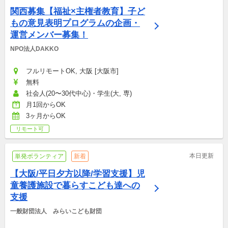
関西募集【福祉×主権者教育】子ど
もの意見表明プログラムの企画・
運営メンバー募集！
NPO法人DAKKO
フルリモートOK, 大阪 [大阪市]
無料
社会人(20〜30代中心)・学生(大, 専)
月1回からOK
3ヶ月からOK
リモート可
本日更新
単発ボランティア
新着
【大阪/平日夕方以降/学習支援】児
童養護施設で暮らすこども達への
支援
一般財団法人　みらいこども財団