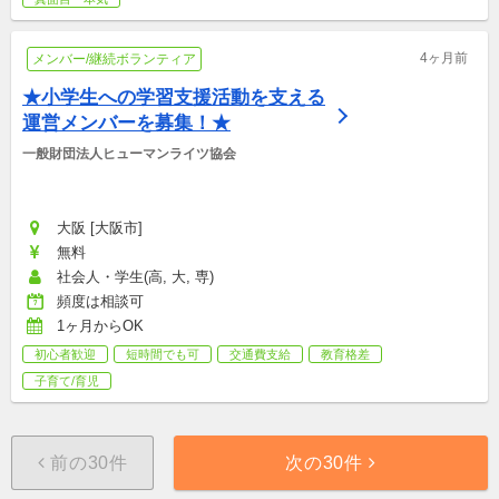
4ヶ月前
メンバー/継続ボランティア
★小学生への学習支援活動を支える
運営メンバーを募集！★
一般財団法人ヒューマンライツ協会
大阪 [大阪市]
無料
社会人・学生(高, 大, 専)
頻度は相談可
1ヶ月からOK
初心者歓迎
短時間でも可
交通費支給
教育格差
子育て/育児
前の30件
次の30件