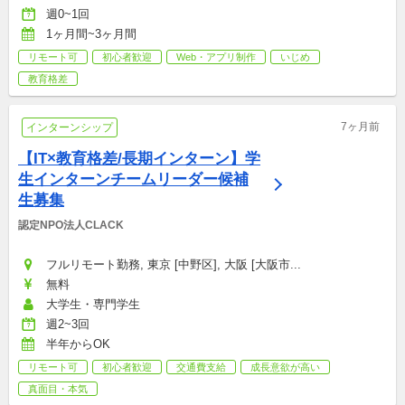
週0~1回
1ヶ月間~3ヶ月間
リモート可
初心者歓迎
Web・アプリ制作
いじめ
教育格差
7ヶ月前
インターンシップ
【IT×教育格差/長期インターン】学
生インターンチームリーダー候補
生募集
認定NPO法人CLACK
フルリモート勤務, 東京 [中野区], 大阪 [大阪市...
無料
大学生・専門学生
週2~3回
半年からOK
リモート可
初心者歓迎
交通費支給
成長意欲が高い
真面目・本気