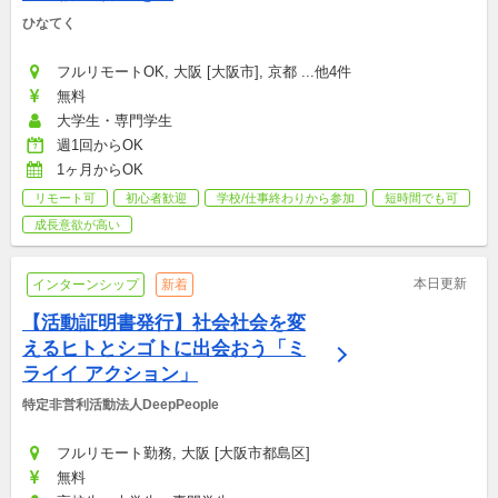
ひなてく
フルリモートOK, 大阪 [大阪市], 京都 ...他4件
無料
大学生・専門学生
週1回からOK
1ヶ月からOK
リモート可
初心者歓迎
学校/仕事終わりから参加
短時間でも可
成長意欲が高い
本日更新
インターンシップ
新着
【活動証明書発行】社会社会を変
えるヒトとシゴトに出会おう「ミ
ライイ アクション」
特定非営利活動法人DeepPeople
フルリモート勤務, 大阪 [大阪市都島区]
無料