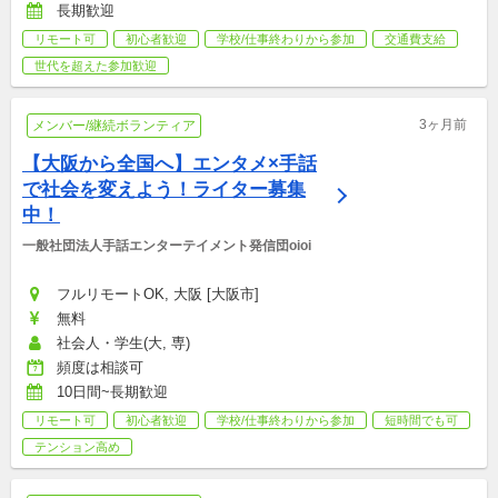
長期歓迎
リモート可
初心者歓迎
学校/仕事終わりから参加
交通費支給
世代を超えた参加歓迎
3ヶ月前
メンバー/継続ボランティア
【大阪から全国へ】エンタメ×手話
で社会を変えよう！ライター募集
中！
一般社団法人手話エンターテイメント発信団oioi
フルリモートOK, 大阪 [大阪市]
無料
社会人・学生(大, 専)
頻度は相談可
10日間~長期歓迎
リモート可
初心者歓迎
学校/仕事終わりから参加
短時間でも可
テンション高め