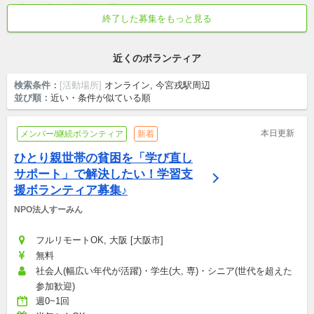
意しています）：日給3,000円
社会人・学生(大, 専)
終了した募集をもっと見る
週0~1回
初心者歓迎
土日中心
空き家
近くのボランティア
検索条件：
[活動場所]
オンライン, 今宮戎駅周辺
並び順：
近い・条件が似ている順
本日更新
メンバー/継続ボランティア
新着
ひとり親世帯の貧困を「学び直し
サポート」で解決したい！学習支
援ボランティア募集♪
NPO法人すーみん
フルリモートOK, 大阪 [大阪市]
無料
社会人(幅広い年代が活躍)・学生(大, 専)・シニア(世代を超えた
参加歓迎)
週0~1回