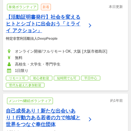
本日更新
単発ボランティア
新着
【活動証明書発行】社会を変える
ヒトとシゴトに出会おう「ミライ
イ アクション」
特定非営利活動法人DeepPeople
オンライン開催/フルリモートOK, 大阪 [大阪市都島区]
無料
高校生・大学生・専門学生
1日限り
リモート可
初心者歓迎
短時間でも可
平日中心
世代を超えた参加歓迎
約1年前
メンバー/継続ボランティア
自己成長あり！新たな出会いあ
り！行動力ある若者の力で地域と
世界をつなぐ奉仕団体