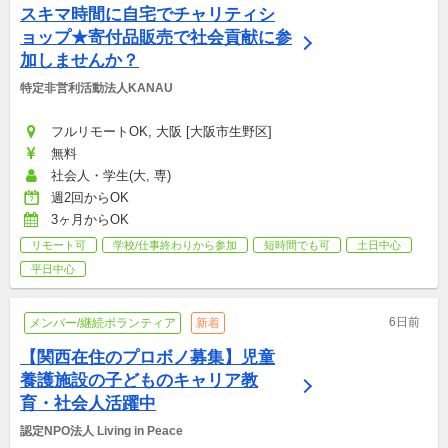
スキマ時間に自宅でチャリティシ
ョップ★寄付品販売で社会貢献に参
加しませんか？
特定非営利活動法人KANAU
フルリモートOK, 大阪 [大阪市生野区]
無料
社会人・学生(大, 専)
週2回からOK
3ヶ月からOK
リモート可
学校/仕事終わりから参加
短時間でも可
土日中心
平日中心
6日前
メンバー/継続ボランティア
新着
【関西在住のプロボノ募集】児童
養護施設の子どものキャリア教
育・社会人活躍中
認定NPO法人 Living in Peace