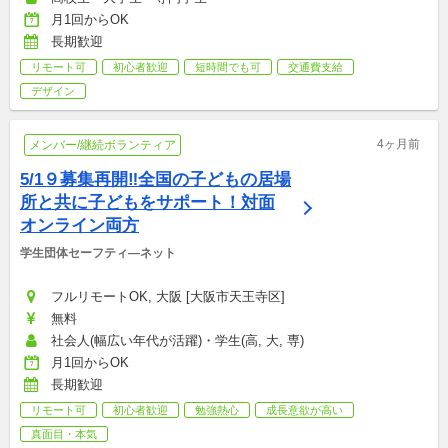
月1回からOK
長期歓迎
リモート可
初心者歓迎
短時間でも可
交通費支給
デザイン
4ヶ月前
メンバー/継続ボランティア
5/1９募集再開‼全国の子どもの居場
所と共に子どもをサポート！対面
オンライン両方
学生団体セーフティ―ネット
フルリモートOK, 大阪 [大阪市天王寺区]
無料
社会人(幅広い年代が活躍)・学生(高, 大, 専)
月1回からOK
長期歓迎
リモート可
初心者歓迎
勉強熱心
成長意欲が高い
真面目・本気