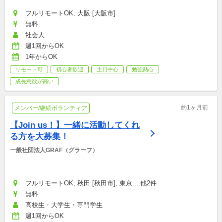
フルリモートOK, 大阪 [大阪市]
無料
社会人
週1回からOK
1年からOK
リモート可
初心者歓迎
土日中心
勉強熱心
成長意欲が高い
約1ヶ月前
メンバー/継続ボランティア
【Join us！】一緒に活動してくれ
る方を大募集！
一般社団法人GRAF（グラーフ）
フルリモートOK, 秋田 [秋田市], 東京 ...他2件
無料
高校生・大学生・専門学生
週1回からOK