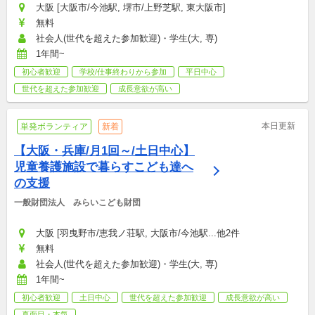
大阪 [大阪市/今池駅, 堺市/上野芝駅, 東大阪市]
無料
社会人(世代を超えた参加歓迎)・学生(大, 専)
1年間~
初心者歓迎
学校/仕事終わりから参加
平日中心
世代を超えた参加歓迎
成長意欲が高い
本日更新
単発ボランティア
新着
【大阪・兵庫/月1回～/土日中心】
児童養護施設で暮らすこども達へ
の支援
一般財団法人　みらいこども財団
大阪 [羽曳野市/恵我ノ荘駅, 大阪市/今池駅...他2件
無料
社会人(世代を超えた参加歓迎)・学生(大, 専)
1年間~
初心者歓迎
土日中心
世代を超えた参加歓迎
成長意欲が高い
真面目・本気