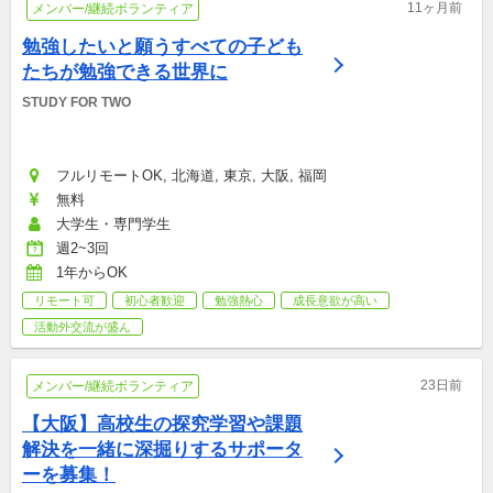
11ヶ月前
メンバー/継続ボランティア
勉強したいと願うすべての子ども
たちが勉強できる世界に
STUDY FOR TWO
フルリモートOK, 北海道, 東京, 大阪, 福岡
無料
大学生・専門学生
週2~3回
1年からOK
リモート可
初心者歓迎
勉強熱心
成長意欲が高い
活動外交流が盛ん
23日前
メンバー/継続ボランティア
【大阪】高校生の探究学習や課題
解決を一緒に深掘りするサポータ
ーを募集！