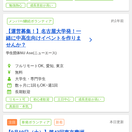
勉強熱心
成長意欲が高い
約1年前
メンバー/継続ボランティア
【運営募集！】名古屋大学発！一
緒に中高生向けイベントを作りま
せんか？
学生団体NU Ase(ニューエース)
フルリモートOK, 愛知, 東京
無料
大学生・専門学生
数ヶ月に1回もOK~週1回
長期歓迎
リモート可
初心者歓迎
土日中心
成長意欲が高い
真面目・本気
本日更新
注目
単発ボランティア
新着