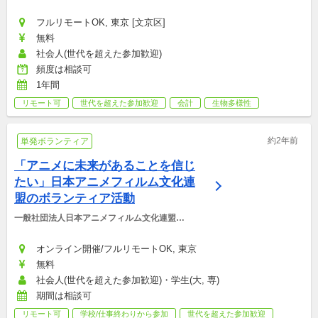
フルリモートOK, 東京 [文京区]
無料
社会人(世代を超えた参加歓迎)
頻度は相談可
1年間
リモート可
世代を超えた参加歓迎
会計
生物多様性
約2年前
単発ボランティア
「アニメに未来があることを信じ
たい」日本アニメフィルム文化連
盟のボランティア活動
一般社団法人日本アニメフィルム文化連盟
(NAFCA)
オンライン開催/フルリモートOK, 東京
無料
社会人(世代を超えた参加歓迎)・学生(大, 専)
期間は相談可
リモート可
学校/仕事終わりから参加
世代を超えた参加歓迎