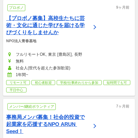
9ヶ月前
プロボノ
【プロボノ募集】高校生たちに芸
術・文化に通じた学びを届ける学
びづくりをしませんか
NPO法人青春基地
フルリモートOK, 東京 [豊島区], 長野
無料
社会人(世代を超えた参加歓迎)
1年間~
リモート可
初心者歓迎
学校/仕事終わりから参加
短時間でも可
平日中心
7ヶ月前
メンバー/継続ボランティア
事務局メンバ募集！社会的投資で
起業家を応援するNPO ARUN 
Seed！