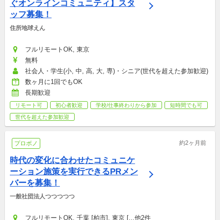
ぐオンラインコミュニティ】スタ
ッフ募集！
住所地球えん
フルリモートOK, 東京
無料
社会人・学生(小, 中, 高, 大, 専)・シニア(世代を超えた参加歓迎)
数ヶ月に1回でもOK
長期歓迎
リモート可
初心者歓迎
学校/仕事終わりから参加
短時間でも可
世代を超えた参加歓迎
約2ヶ月前
プロボノ
時代の変化に合わせたコミュニケ
ーション施策を実行できるPRメン
バーを募集！
一般社団法人つつつつつ
フルリモートOK, 千葉 [柏市], 東京 [...他2件