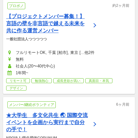
約2ヶ月前
プロボノ
【プロジェクトメンバー募集！】
言語の壁を非言語で越える未来を
共に作る運営メンバー
一般社団法人つつつつつ
フルリモートOK, 千葉 [柏市], 東京 [...他2件
無料
社会人(20〜40代中心)
1年間~
リモート可
勉強熱心
成長意欲が高い
真面目・本気
デザイン
6ヶ月前
メンバー/継続ボランティア
★大学生　多文化共生 🌏 国際交流
イベントを企画から実行まで自分
の手で！