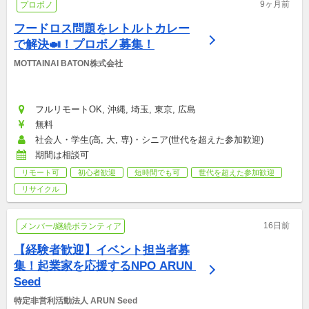
9ヶ月前
プロボノ
フードロス問題をレトルトカレー
で解決🍛！プロボノ募集！
MOTTAINAI BATON株式会社
フルリモートOK, 沖縄, 埼玉, 東京, 広島
無料
社会人・学生(高, 大, 専)・シニア(世代を超えた参加歓迎)
期間は相談可
リモート可
初心者歓迎
短時間でも可
世代を超えた参加歓迎
リサイクル
16日前
メンバー/継続ボランティア
【経験者歓迎】イベント担当者募
集！起業家を応援するNPO ARUN 
Seed
特定非営利活動法人 ARUN Seed