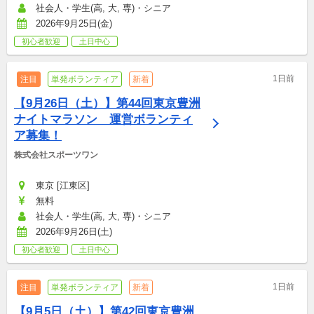
社会人・学生(高, 大, 専)・シニア
2026年9月25日(金)
初心者歓迎
土日中心
1日前
注目
単発ボランティア
新着
【9月26日（土）】第44回東京豊洲
ナイトマラソン　運営ボランティ
ア募集！
株式会社スポーツワン
東京 [江東区]
無料
社会人・学生(高, 大, 専)・シニア
2026年9月26日(土)
初心者歓迎
土日中心
1日前
注目
単発ボランティア
新着
【9月5日（土）】第42回東京豊洲