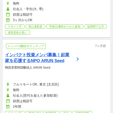
無料
社会人・学生(大, 専)
頻度は相談可
3ヶ月からOK
リモート可
初心者歓迎
学校/仕事終わりから参加
短時間でも可
成長意欲が高い
7ヶ月前
メンバー/継続ボランティア
インパクト投資メンバ募集！起業
家を応援するNPO ARUN Seed
特定非営利活動法人 ARUN Seed
フルリモートOK, 東京 [文京区]
無料
社会人(世代を超えた参加歓迎)
頻度は相談可
1年間