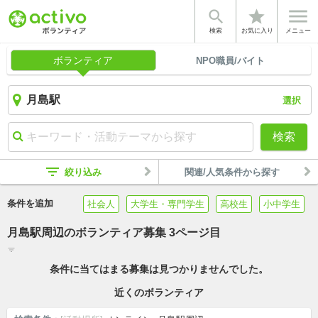


star
検索
お気に入り
メニュー
ボランティア
NPO職員/バイト
選択
検索
filter_list
絞り込み
関連/人気条件から探す
条件を追加
社会人
大学生・専門学生
高校生
小中学生
月島駅周辺のボランティア募集 3ページ目
filter_list
条件に当てはまる募集は見つかりませんでした。
近くのボランティア