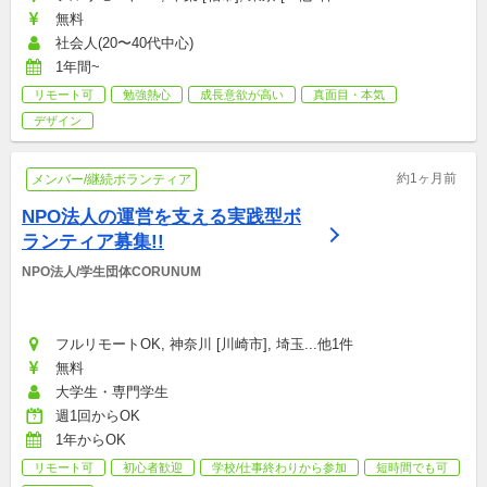
無料
社会人(20〜40代中心)
1年間~
リモート可
勉強熱心
成長意欲が高い
真面目・本気
デザイン
約1ヶ月前
メンバー/継続ボランティア
NPO法人の運営を支える実践型ボ
ランティア募集!!
NPO法人/学生団体CORUNUM
フルリモートOK, 神奈川 [川崎市], 埼玉...他1件
無料
大学生・専門学生
週1回からOK
1年からOK
リモート可
初心者歓迎
学校/仕事終わりから参加
短時間でも可