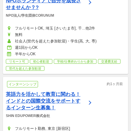
NPOボランティアで自分を成長さ
せませんか？?
NPO法人/学生団体CORUNUM
フルリモートOK, 埼玉 [さいたま市], 千...他2件
無料
社会人(世代を超えた参加歓迎)・学生(高, 大, 専)
週1回からOK
半年からOK
リモート可
初心者歓迎
学校/仕事終わりから参加
交通費支給
世代を超えた参加歓迎
約1ヶ月前
インターンシップ
英語力を活かして教育に関わる！
インドとの国際交流をサポートす
るインターン生募集！
SHIN EDUPOWER株式会社
フルリモート勤務, 東京 [新宿区]