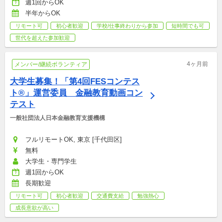
週1回からOK
半年からOK
リモート可
初心者歓迎
学校/仕事終わりから参加
短時間でも可
世代を超えた参加歓迎
4ヶ月前
メンバー/継続ボランティア
大学生募集！「第4回FESコンテス
ト®」運営委員　金融教育動画コン
テスト
一般社団法人日本金融教育支援機構
フルリモートOK, 東京 [千代田区]
無料
大学生・専門学生
週1回からOK
長期歓迎
リモート可
初心者歓迎
交通費支給
勉強熱心
成長意欲が高い