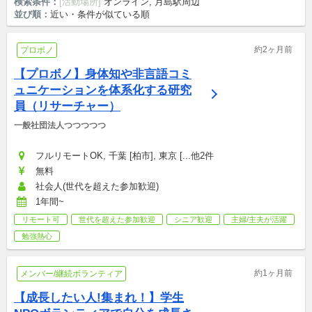
検索条件：
[活動場所]
オンライン, 月島駅周辺
並び順：
近い・条件が似ている順
約2ヶ月前
プロボノ
【プロボノ】身体知や非言語コミ
ュニケーションを体系化する研究
員（リサーチャー）
一般社団法人つつつつつ
フルリモートOK, 千葉 [柏市], 東京 [...他2件
無料
社会人(世代を超えた参加歓迎)
1年間~
リモート可
世代を超えた参加歓迎
シニア歓迎
主婦/主夫が活躍
勉強熱心
約1ヶ月前
メンバー/継続ボランティア
【成長したい人!集まれ！】学生