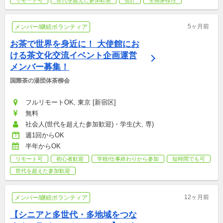
リモート可
世代を超えた参加歓迎
会計
生物多様性
5ヶ月前
メンバー/継続ボランティア
お茶で世界を身近に！ 大使館にお
ける茶文化交流イベント企画運営
メンバー募集！
国際茶の湯団体茶柳会
フルリモートOK, 東京 [新宿区]
無料
社会人(世代を超えた参加歓迎)・学生(大, 専)
週1回からOK
半年からOK
リモート可
初心者歓迎
学校/仕事終わりから参加
短時間でも可
世代を超えた参加歓迎
12ヶ月前
メンバー/継続ボランティア
【シニアと多世代・多地域をつな