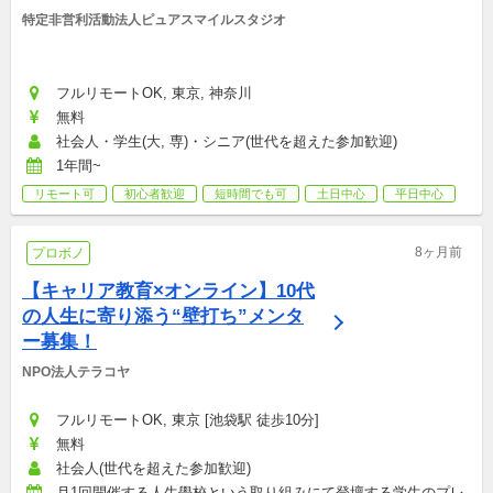
特定非営利活動法人ピュアスマイルスタジオ
フルリモートOK, 東京, 神奈川
無料
社会人・学生(大, 専)・シニア(世代を超えた参加歓迎)
1年間~
リモート可
初心者歓迎
短時間でも可
土日中心
平日中心
8ヶ月前
プロボノ
【キャリア教育×オンライン】10代
の人生に寄り添う“壁打ち”メンタ
ー募集！
NPO法人テラコヤ
フルリモートOK, 東京 [池袋駅 徒歩10分]
無料
社会人(世代を超えた参加歓迎)
月1回開催する人生學校という取り組みにて登壇する学生のプレ