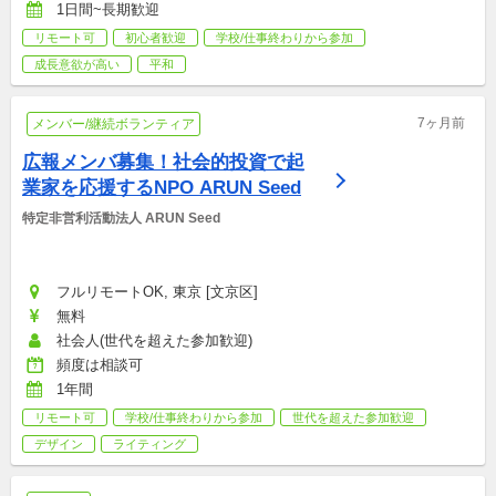
1日間~長期歓迎
リモート可
初心者歓迎
学校/仕事終わりから参加
成長意欲が高い
平和
7ヶ月前
メンバー/継続ボランティア
広報メンバ募集！社会的投資で起
業家を応援するNPO ARUN Seed
特定非営利活動法人 ARUN Seed
フルリモートOK, 東京 [文京区]
無料
社会人(世代を超えた参加歓迎)
頻度は相談可
1年間
リモート可
学校/仕事終わりから参加
世代を超えた参加歓迎
デザイン
ライティング