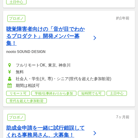
土日中心
約1年前
プロボノ
聴覚障害者向けの「音が目でわか
るプロダクト」開発メンバー募
集！
nooto SOUND DESIGN
フルリモートOK, 東京, 神奈川
無料
社会人・学生(大, 専)・シニア(世代を超えた参加歓迎)
期間は相談可
リモート可
学校/仕事終わりから参加
短時間でも可
土日中心
世代を超えた参加歓迎
7ヶ月前
プロボノ
助成金申請を一緒に試行錯誤して
くれる事務局さん、大募集！