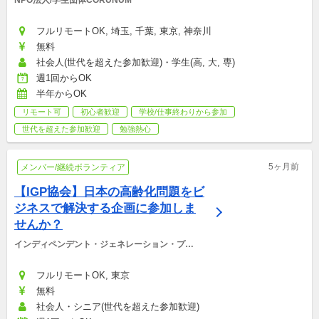
NPO法人/学生団体CORUNUM
フルリモートOK, 埼玉, 千葉, 東京, 神奈川
無料
社会人(世代を超えた参加歓迎)・学生(高, 大, 専)
週1回からOK
半年からOK
リモート可
初心者歓迎
学校/仕事終わりから参加
世代を超えた参加歓迎
勉強熱心
5ヶ月前
メンバー/継続ボランティア
【IGP協会】日本の高齢化問題をビ
ジネスで解決する企画に参加しま
せんか？
インディペンデント・ジェネレーション・プラ
ンナー協会
フルリモートOK, 東京
無料
社会人・シニア(世代を超えた参加歓迎)