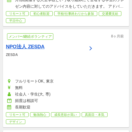
ゼン内容に対してのアドバイスをしていただきます。 アドバイ
スは対面、オンラインどちらでも実施可能です。
リモート可
初心者歓迎
学校/仕事終わりから参加
交通費支給
平日中心
8ヶ月前
メンバー/継続ボランティア
NPO法人 ZESDA
ZESDA
フルリモートOK, 東京
無料
社会人・学生(大, 専)
頻度は相談可
長期歓迎
リモート可
勉強熱心
成長意欲が高い
真面目・本気
デザイン