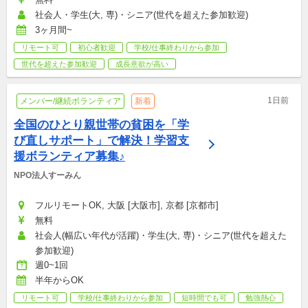
社会人・学生(大, 専)・シニア(世代を超えた参加歓迎)
3ヶ月間~
リモート可
初心者歓迎
学校/仕事終わりから参加
世代を超えた参加歓迎
成長意欲が高い
1日前
メンバー/継続ボランティア
新着
全国のひとり親世帯の貧困を「学
び直しサポート」で解決！学習支
援ボランティア募集♪
NPO法人すーみん
フルリモートOK, 大阪 [大阪市], 京都 [京都市]
無料
社会人(幅広い年代が活躍)・学生(大, 専)・シニア(世代を超えた
参加歓迎)
週0~1回
半年からOK
リモート可
学校/仕事終わりから参加
短時間でも可
勉強熱心