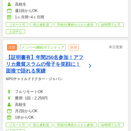
高校生
週1回からOK
1ヶ月間~4ヶ月間
リモート可
初心者歓迎
学校/仕事終わりから参加
短時間でも可
土日中心
本日更新
注目
メンバー/継続ボランティア
新着
【証明書有】年間250名参加！アフ
リカ最貧スラムの母子を笑顔に！
面接で語れる実績
NPOチャイルドドクター・ジャパン
フルリモートOK
費用: 1回：2,250円
高校生
月2回からOK
1年からOK
リモート可
初心者歓迎
学校/仕事終わりから参加
短時間でも可