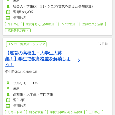
無料
社会人・学生(大, 専)・シニア(世代を超えた参加歓迎)
週1回からOK
長期歓迎
平日中心
世代を超えた参加歓迎
シニア歓迎
主婦/主夫が活躍
成長意欲が高い
17日前
メンバー/継続ボランティア
【運営の高校生・大学生大募
集！】学生で教育格差を解消しよ
う！
学生団体Get CHANCE
フルリモートOK
無料
高校生・大学生・専門学生
週2~3回
長期歓迎
リモート可
初心者歓迎
学校/仕事終わりから参加
土日中心