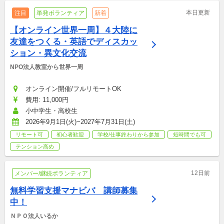
本日更新
注目
単発ボランティア
新着
【オンライン世界一周】４大陸に
友達をつくる・英語でディスカッ
ション・異文化交流
NPO法人教室から世界一周
オンライン開催/フルリモートOK
費用: 11,000円
小中学生・高校生
2026年9月1日(火)~2027年7月31日(土)
リモート可
初心者歓迎
学校/仕事終わりから参加
短時間でも可
テンション高め
12日前
メンバー/継続ボランティア
無料学習支援マナビバ　講師募集
中！
ＮＰＯ法人いるか