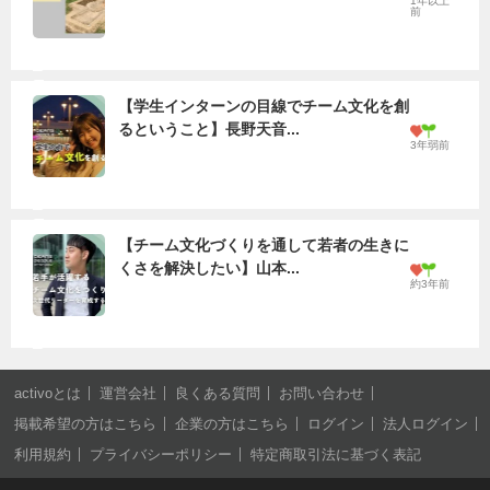
1年以上
前
【学生インターンの目線でチーム文化を創
るということ】長野天音...
3年弱前
【チーム文化づくりを通して若者の生きに
くさを解決したい】山本...
約3年前
activoとは
運営会社
良くある質問
お問い合わせ
掲載希望の方はこちら
企業の方はこちら
ログイン
法人ログイン
利用規約
プライバシーポリシー
特定商取引法に基づく表記