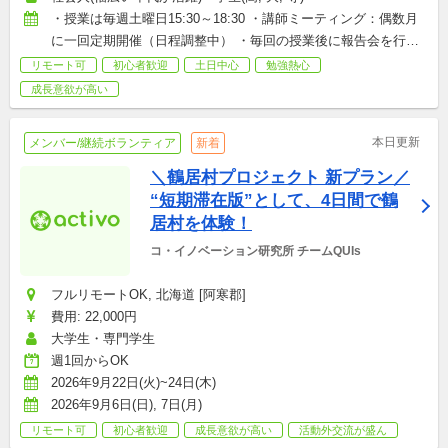
・授業は毎週土曜日15:30～18:30 ・講師ミーティング：偶数月
に一回定期開催（日程調整中） ・毎回の授業後に報告会を行っ
ています。 ☆毎週の参加が必須というわけではありません☆ 
リモート可
初心者歓迎
土日中心
勉強熱心
★1、2回だけの参加は受け付けておりません★
成長意欲が高い
本日更新
メンバー/継続ボランティア
新着
＼鶴居村プロジェクト 新プラン／ 
“短期滞在版”として、4日間で鶴
居村を体験！
コ・イノベーション研究所 チームQUIs
フルリモートOK, 北海道 [阿寒郡]
費用: 22,000円
大学生・専門学生
週1回からOK
2026年9月22日(火)~24日(木)
2026年9月6日(日), 7日(月)
リモート可
初心者歓迎
成長意欲が高い
活動外交流が盛ん