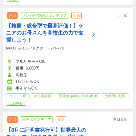
1日前
注目
メンバー/継続ボランティア
新着
【推薦・総合型で最高評価！】ケ
ニアのお母さんを高校生の力で支
援しよう！
NPOチャイルドドクター・ジャパン
フルリモートOK
費用: 6,000円
高校生
月2回からOK
半年からOK
リモート可
初心者歓迎
学校/仕事終わりから参加
短時間でも可
土日中心
本日更新
注目
単発ボランティア
新着
【8月に証明書発行可】世界最大の