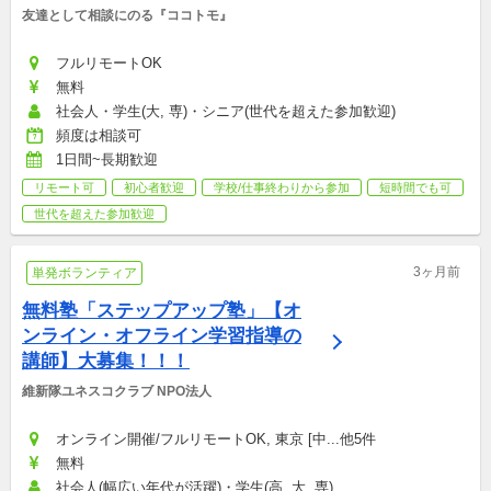
友達として相談にのる『ココトモ』
フルリモートOK
無料
社会人・学生(大, 専)・シニア(世代を超えた参加歓迎)
頻度は相談可
1日間~長期歓迎
リモート可
初心者歓迎
学校/仕事終わりから参加
短時間でも可
世代を超えた参加歓迎
3ヶ月前
単発ボランティア
無料塾「ステップアップ塾」【オ
ンライン・オフライン学習指導の
講師】大募集！！！
維新隊ユネスコクラブ NPO法人
オンライン開催/フルリモートOK, 東京 [中...他5件
無料
社会人(幅広い年代が活躍)・学生(高, 大, 専)