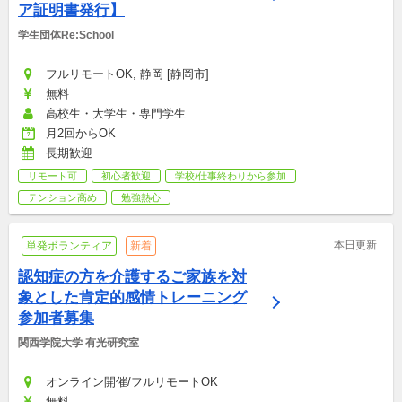
ア証明書発行】
学生団体Re:School
フルリモートOK, 静岡 [静岡市]
無料
高校生・大学生・専門学生
月2回からOK
長期歓迎
リモート可
初心者歓迎
学校/仕事終わりから参加
テンション高め
勉強熱心
本日更新
単発ボランティア
新着
認知症の方を介護するご家族を対
象とした肯定的感情トレーニング
参加者募集
関西学院大学 有光研究室
オンライン開催/フルリモートOK
無料