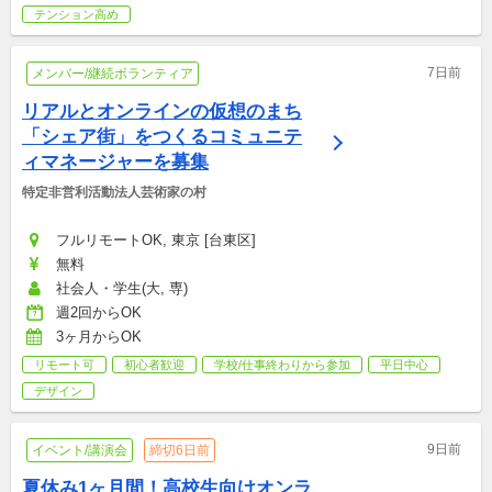
テンション高め
7日前
メンバー/継続ボランティア
リアルとオンラインの仮想のまち
「シェア街」をつくるコミュニテ
ィマネージャーを募集
特定非営利活動法人芸術家の村
フルリモートOK, 東京 [台東区]
無料
社会人・学生(大, 専)
週2回からOK
3ヶ月からOK
リモート可
初心者歓迎
学校/仕事終わりから参加
平日中心
デザイン
9日前
イベント/講演会
締切6日前
夏休み1ヶ月間！高校生向けオンラ