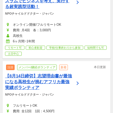
スラムでビジネスを考え、実行す
る超実践型活動！
NPOチャイルドドクター・ジャパン
オンライン開催/フルリモートOK
費用: 月4回　各：3,000円
高校生
6ヶ月間~1年間
リモート可
初心者歓迎
学校/仕事終わりから参加
短時間でも可
土日中心
本日更新
注目
メンバー/継続ボランティア
新着
【8月14日締切】志望理由書が最強
になる高校生が挑むアフリカ最強
実績ボランティア
NPOチャイルドドクター・ジャパン
フルリモートOK
費用: 全12回　1回：4,500円