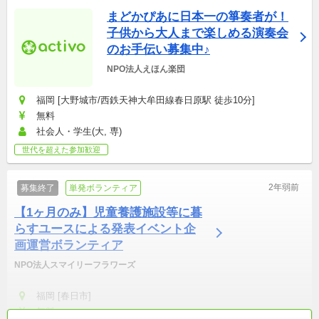
まどかぴあに日本一の箏奏者が！
子供から大人まで楽しめる演奏会
のお手伝い募集中♪
NPO法人えほん楽団
福岡 [大野城市/西鉄天神大牟田線春日原駅 徒歩10分]
無料
社会人・学生(大, 専)
世代を超えた参加歓迎
2年弱前
募集終了
単発ボランティア
【1ヶ月のみ】児童養護施設等に暮
らすユースによる発表イベント企
画運営ボランティア
NPO法人スマイリーフラワーズ
福岡 [春日市]
無料