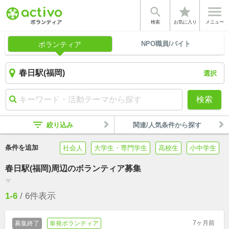


star
検索
お気に入り
メニュー
NPO職員/バイト
ボランティア
選択
検索
filter_list
絞り込み
関連/人気条件から探す
条件を追加
社会人
大学生・専門学生
高校生
小中学生
春日駅(福岡)周辺のボランティア募集
filter_list
1-6
/
6
件表示
7ヶ月前
募集終了
単発ボランティア