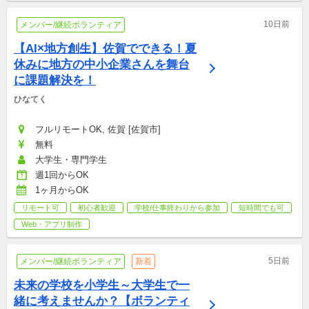
10日前
メンバー/継続ボランティア
【AI×地方創生】佐賀でできる！夏
休みに地方の中小企業さんを舞台
に課題解決を！
ひなてく
フルリモートOK, 佐賀 [佐賀市]
無料
大学生・専門学生
週1回からOK
1ヶ月からOK
リモート可
初心者歓迎
学校/仕事終わりから参加
短時間でも可
Web・アプリ制作
5日前
メンバー/継続ボランティア
新着
未来の学校を小学生～大学生で一
緒に考えませんか？【ボランティ