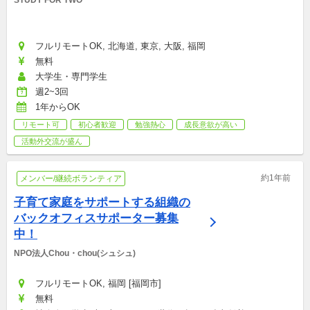
STUDY FOR TWO
フルリモートOK, 北海道, 東京, 大阪, 福岡
無料
大学生・専門学生
週2~3回
1年からOK
リモート可
初心者歓迎
勉強熱心
成長意欲が高い
活動外交流が盛ん
約1年前
メンバー/継続ボランティア
子育て家庭をサポートする組織の
バックオフィスサポーター募集
中！
NPO法人Chou・chou(シュシュ)
フルリモートOK, 福岡 [福岡市]
無料