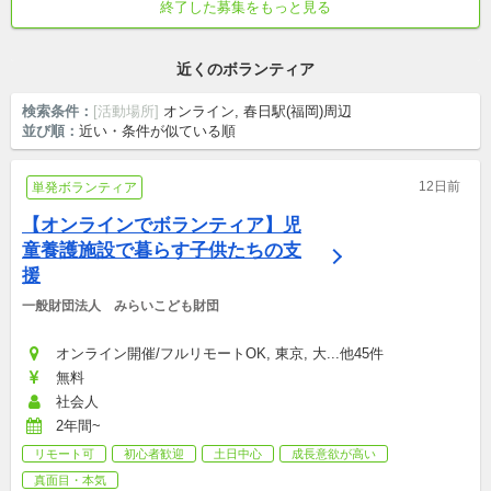
終了した募集をもっと見る
社会人・学生(高, 大, 専)・シニア
勉強熱心
真面目・本気
児童虐待
近くのボランティア
検索条件：
[活動場所]
オンライン, 春日駅(福岡)周辺
並び順：
近い・条件が似ている順
12日前
単発ボランティア
【オンラインでボランティア】児
童養護施設で暮らす子供たちの支
援
一般財団法人　みらいこども財団
オンライン開催/フルリモートOK, 東京, 大...他45件
無料
社会人
2年間~
リモート可
初心者歓迎
土日中心
成長意欲が高い
真面目・本気