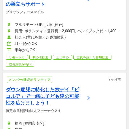
の巣立ちサポート
ブリッジフォースマイル
フルリモートOK, 兵庫 [神戸]
費用: ボランティア登録費：2,000円, ハンドブック代：1,400円, 
研修参加費：2,000円, その他雑費：会場型のみ（お菓子・飲み
社会人(世代を超えた参加歓迎)
物代など）：1,500円
月2回からOK
半年からOK
リモート可
初心者歓迎
土日中心
世代を超えた参加歓迎
成長意欲が高い
7ヶ月前
メンバー/継続ボランティア
ダウン症児に特化した放デイ「ピ
コルア」で一緒に子ども達の可能
性を広げましょう！
特定非営利活動法人ファーナウ２１
福岡 [福岡市南区]