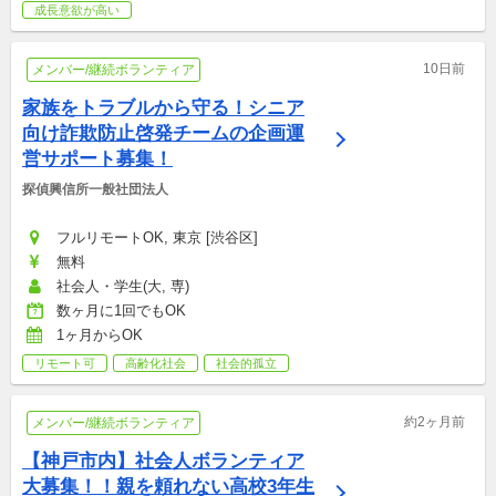
成長意欲が高い
10日前
メンバー/継続ボランティア
家族をトラブルから守る！シニア
向け詐欺防止啓発チームの企画運
営サポート募集！
探偵興信所一般社団法人
フルリモートOK, 東京 [渋谷区]
無料
社会人・学生(大, 専)
数ヶ月に1回でもOK
1ヶ月からOK
リモート可
高齢化社会
社会的孤立
約2ヶ月前
メンバー/継続ボランティア
【神戸市内】社会人ボランティア
大募集！！親を頼れない高校3年生