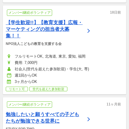
18日前
メンバー/継続ボランティア
【学生歓迎!!】【教育支援】広報・
マーケティングの担当者大募
集！！
NPO法人こどもの教育を支援する会
フルリモートOK, 北海道, 東京, 愛知, 福岡
費用: 7,000円
社会人(世代を超えた参加歓迎)・学生(大, 専)
週1回からOK
3ヶ月からOK
リモート可
世代を超えた参加歓迎
11ヶ月前
メンバー/継続ボランティア
勉強したいと願うすべての子ども
たちが勉強できる世界に