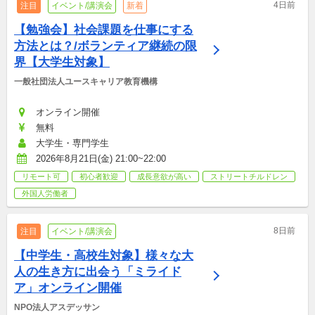
4日前
注目
イベント/講演会
新着
【勉強会】社会課題を仕事にする
方法とは？/ボランティア継続の限
界【大学生対象】
一般社団法人ユースキャリア教育機構
オンライン開催
無料
大学生・専門学生
2026年8月21日(金) 21:00~22:00
リモート可
初心者歓迎
成長意欲が高い
ストリートチルドレン
外国人労働者
8日前
注目
イベント/講演会
【中学生・高校生対象】様々な大
人の生き方に出会う「ミライド
ア」オンライン開催
NPO法人アスデッサン