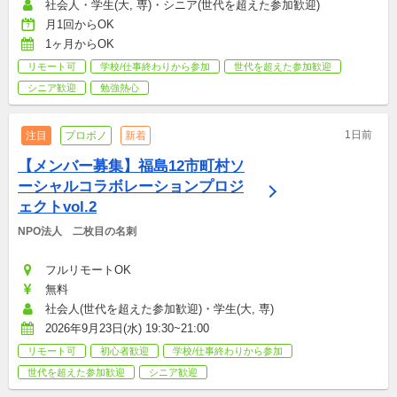
社会人・学生(大, 専)・シニア(世代を超えた参加歓迎)
月1回からOK
1ヶ月からOK
リモート可
学校/仕事終わりから参加
世代を超えた参加歓迎
シニア歓迎
勉強熱心
1日前
注目
プロボノ
新着
【メンバー募集】福島12市町村ソ
ーシャルコラボレーションプロジ
ェクトvol.2
NPO法人　二枚目の名刺
フルリモートOK
無料
社会人(世代を超えた参加歓迎)・学生(大, 専)
2026年9月23日(水) 19:30~21:00
リモート可
初心者歓迎
学校/仕事終わりから参加
世代を超えた参加歓迎
シニア歓迎