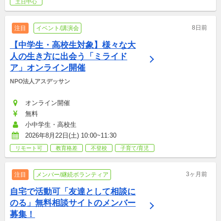
土日中心
8日前
注目
イベント/講演会
【中学生・高校生対象】様々な大
人の生き方に出会う「ミライド
ア」オンライン開催
NPO法人アスデッサン
オンライン開催
無料
小中学生・高校生
2026年8月22日(土) 10:00~11:30
リモート可
教育格差
不登校
子育て/育児
3ヶ月前
注目
メンバー/継続ボランティア
自宅で活動可「友達として相談に
のる」無料相談サイトのメンバー
募集！