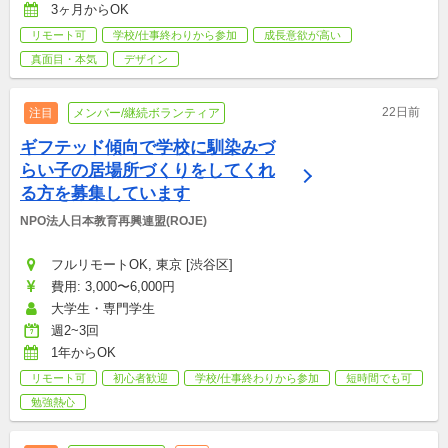
3ヶ月からOK
リモート可
学校/仕事終わりから参加
成長意欲が高い
真面目・本気
デザイン
22日前
注目
メンバー/継続ボランティア
ギフテッド傾向で学校に馴染みづ
らい子の居場所づくりをしてくれ
る方を募集しています
NPO法人日本教育再興連盟(ROJE)
フルリモートOK, 東京 [渋谷区]
費用: 3,000〜6,000円
大学生・専門学生
週2~3回
1年からOK
リモート可
初心者歓迎
学校/仕事終わりから参加
短時間でも可
勉強熱心