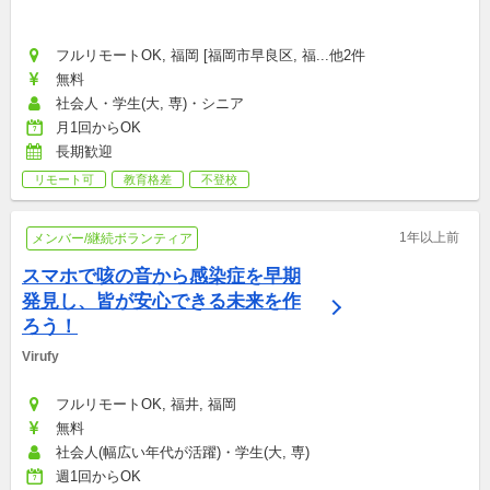
フルリモートOK, 福岡 [福岡市早良区, 福...他2件
無料
社会人・学生(大, 専)・シニア
月1回からOK
長期歓迎
リモート可
教育格差
不登校
1年以上前
メンバー/継続ボランティア
スマホで咳の音から感染症を早期
発見し、皆が安心できる未来を作
ろう！
Virufy
フルリモートOK, 福井, 福岡
無料
社会人(幅広い年代が活躍)・学生(大, 専)
週1回からOK