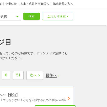
録
企業CSR・人事・広報担当者様へ
掲載希望の方へ
検索
こだわり検索
ジ目
をもっているのが特徴です。ボランティア活動にも
つけてください。
6
51
最後へ
次へ
へ〜【愛知】
も上手く行かない子どもを支援するために学校への訪