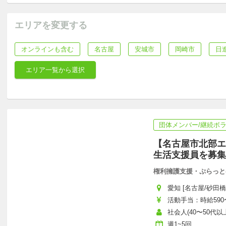
エリアを変更する
オンラインも含む
名古屋
安城市
岡崎市
日
エリア一覧から選択
団体メンバー/継続ボ
【名古屋市北部エ
生活支援員を募集
権利擁護支援・ぷらっと
愛知 [名古屋/砂田橋
活動手当：時給590〜
社会人(40〜50代
週1~5回