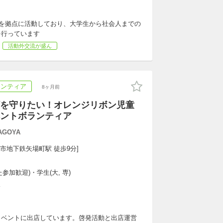
市を拠点に活動しており、大学生から社会人までの
を行っています
活動外交流が盛ん
ランティア
8ヶ月前
を守りたい！オレンジリボン児童
ントボランティア
GOYA
屋市地下鉄矢場町駅 徒歩9分]
参加歓迎)・学生(大, 専)
K
イベントに出店しています。啓発活動と出店運営