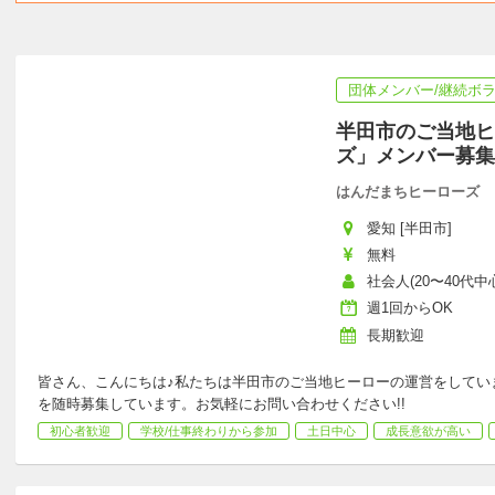
団体メンバー/継続ボ
半田市のご当地ヒ
ズ」メンバー募集!
はんだまちヒーローズ
愛知 [半田市]
無料
社会人(20〜40代中心
週1回からOK
長期歓迎
皆さん、こんにちは♪私たちは半田市のご当地ヒーローの運営をしてい
を随時募集しています。お気軽にお問い合わせください!!
初心者歓迎
学校/仕事終わりから参加
土日中心
成長意欲が高い