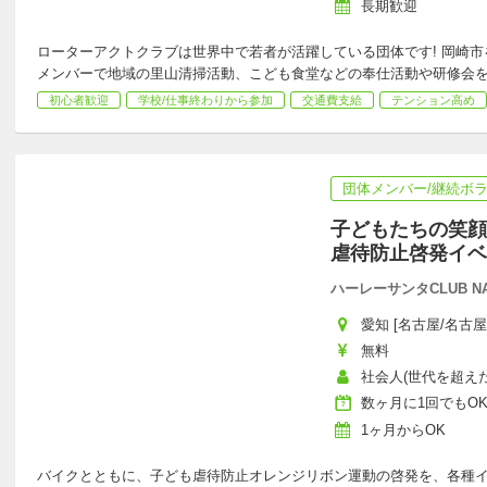
長期歓迎
ローターアクトクラブは世界中で若者が活躍している団体です! 岡崎
メンバーで地域の里山清掃活動、こども食堂などの奉仕活動や研修会
初心者歓迎
学校/仕事終わりから参加
交通費支給
テンション高め
団体メンバー/継続ボ
子どもたちの笑顔
虐待防止啓発イベ
ハーレーサンタCLUB NA
愛知 [名古屋/名古
無料
社会人(世代を超えた
数ヶ月に1回でもO
1ヶ月からOK
バイクとともに、子ども虐待防止オレンジリボン運動の啓発を、各種