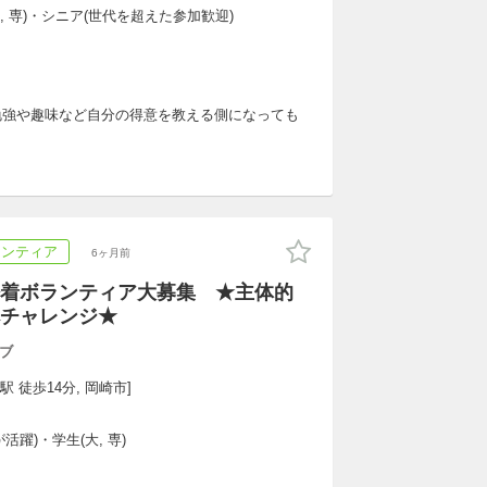
大, 専)・シニア(世代を超えた参加歓迎)
勉強や趣味など自分の得意を教える側になっても
ランティア
6ヶ月前
着ボランティア大募集 ★主体的
チャレンジ★
ブ
駅 徒歩14分, 岡崎市]
躍)・学生(大, 専)