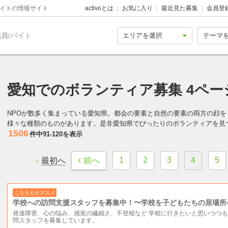
バイトの情報サイト
activoとは
お気に入り
最近見た募集
会員登
員/バイト
愛知でのボランティア募集 4ペー
NPOが数多く集まっている愛知県。都会の要素と自然の要素の両方の顔
様々な種類のものがあります。是非愛知県でぴったりのボランティアを見
1506
件中
91-120
を表示
1
2
3
4
5
最初へ
前へ
こちらもオススメ
学校への訪問支援スタッフを募集中！〜学校を子どもたちの居場所
発達障害、心の悩み、感覚の繊細さ、不登校など 学校に行きたいと思いつつ
問スタッフを募集しています。