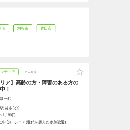
進市
刈谷市
豊田市
ランティア
11ヶ月前
リア】高齢の方・障害のある方の
中！
ほーむ
駅 徒歩3分]
1,180円
以上中心)・シニア(世代を超えた参加歓迎)