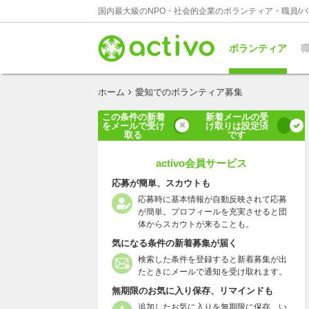
国内最大級のNPO・社会的企業のボランティア・職員/
ボランティア
職
ホーム
愛知でのボランティア募集
この条件の新着
新着メールの受
をメールで受け
け取りは設定済
取る
です
activo会員サービス
応募が簡単、スカウトも
応募時に基本情報が自動反映されて応募
が簡単。プロフィールを充実させると団
体からスカウトが来ることも。
気になる条件の新着募集が届く
検索した条件を登録すると新着募集が出
たときにメールで通知を受け取れます。
無期限のお気に入り保存、リマインドも
追加したお気に入りを無期限に保存、い