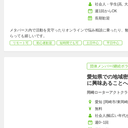
社会人・学生(高, 
週1回からOK
長期歓迎
メタバース内で活動を見守ったりオンラインで悩み相談に乗ったり、
らっても嬉しいです。
リモート可
初心者歓迎
短時間でも可
土日中心
平日中心
団体メンバー/継続ボ
愛知県での地域密
に興味あることへ
岡崎ローターアクトクラ
愛知 [岡崎市/東岡崎
無料
社会人(幅広い年代が活
週0~1回