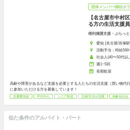
団体メンバー/継続ボ
【名古屋市中村区
る方の生活支援員
権利擁護支援・ぷらっと
愛知 [名古屋/岩塚駅
活動手当：時給590〜
社会人(40〜50代
週1~5回
長期歓迎
高齢や障害があるなど支援を必要とする人たちの生活支援（買い物代
に参加いただける方を募集しています！
交通費支給
平日中心
シニア歓迎
主婦/主夫が活躍
高齢化社会
似た条件のアルバイト・パート