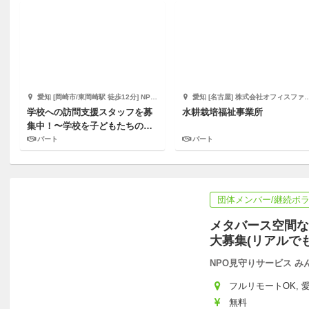
愛知 [岡崎市/東岡崎駅 徒歩12分] NPO法人コネクトスポット
愛知 [名古屋] 株式会社オフィスファーム
学校への訪問支援スタッフを募
水耕栽培福祉事業所
集中！〜学校を子どもたちの居
場所へ〜【愛知】
パート
パート
団体メンバー/継続ボ
メタバース空間な
大募集(リアルで
NPO見守りサービス み
フルリモートOK, 愛
無料