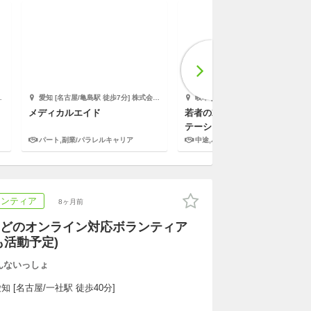
愛知 [名古屋/亀島駅 徒歩7分] 株式会社日本デイケアセンター
岐阜 [岐阜市/岐阜駅 徒歩4分] 一般社団法人 サステイナブル・サポート
メディカルエイド
若者の就労支援 /岐阜サポート
テーション
パート,副業/パラレルキャリア
中途,パート
ランティア
8ヶ月前
どのオンライン対応ボランティア
も活動予定)
んないっしょ
知 [名古屋/一社駅 徒歩40分]