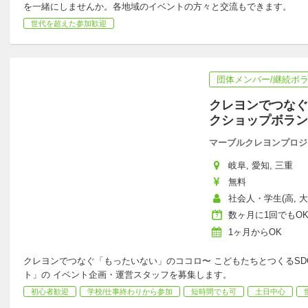
を一緒にしませんか。各地域のイベントの方々と交流もできます。
世代を超えた参加歓迎
団体メンバー/継続ボ
クレヨンでつなぐ
クショップボラン
マーブルクレヨンプロジ
岐阜, 愛知, 三重
無料
社会人・学生(高, 
数ヶ月に1回でもO
1ヶ月からOK
クレヨンでつなぐ「もったいない」のココロ〜 こどもたちとつくるSD
ト」の イベント企画・運営スタッフを募集します。
初心者歓迎
学校/仕事終わりから参加
短時間でも可
土日中心