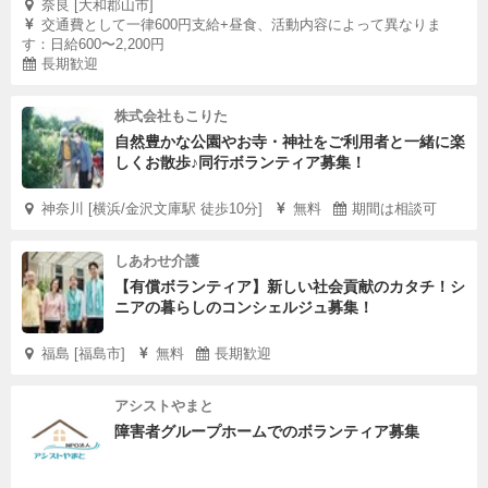
奈良 [大和郡山市]
交通費として一律600円支給+昼食、活動内容によって異なりま
す：日給600〜2,200円
長期歓迎
株式会社もこりた
自然豊かな公園やお寺・神社をご利用者と一緒に楽
しくお散歩♪同行ボランティア募集！
神奈川 [横浜/金沢文庫駅 徒歩10分]
無料
期間は相談可
しあわせ介護
【有償ボランティア】新しい社会貢献のカタチ！シ
ニアの暮らしのコンシェルジュ募集！
福島 [福島市]
無料
長期歓迎
アシストやまと
障害者グループホームでのボランティア募集