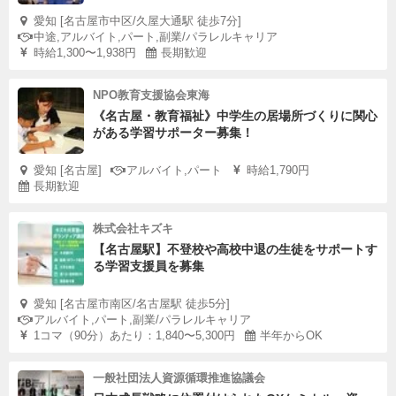
愛知 [名古屋市中区/久屋大通駅 徒歩7分]
中途,アルバイト,パート,副業/パラレルキャリア
時給1,300〜1,938円
長期歓迎
NPO教育支援協会東海
《名古屋・教育福祉》中学生の居場所づくりに関心
がある学習サポーター募集！
愛知 [名古屋]
アルバイト,パート
時給1,790円
長期歓迎
株式会社キズキ
【名古屋駅】不登校や高校中退の生徒をサポートす
る学習支援員を募集
愛知 [名古屋市南区/名古屋駅 徒歩5分]
アルバイト,パート,副業/パラレルキャリア
1コマ（90分）あたり：1,840〜5,300円
半年からOK
一般社団法人資源循環推進協議会