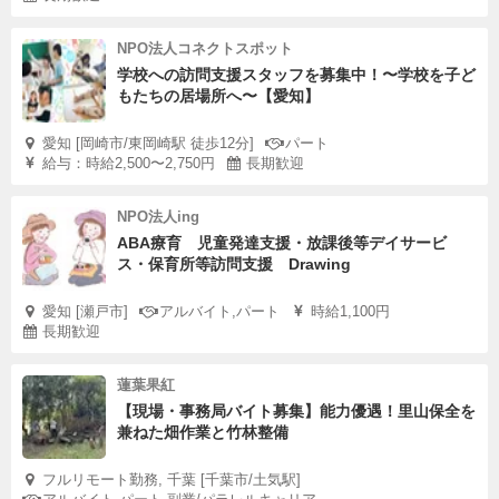
NPO法人コネクトスポット
学校への訪問支援スタッフを募集中！〜学校を子ど
もたちの居場所へ〜【愛知】
愛知 [岡崎市/東岡崎駅 徒歩12分]
パート
給与：時給2,500〜2,750円
長期歓迎
NPO法人ing
ABA療育 児童発達支援・放課後等デイサービ
ス・保育所等訪問支援 Drawing
愛知 [瀬戸市]
アルバイト,パート
時給1,100円
長期歓迎
蓮葉果紅
【現場・事務局バイト募集】能力優遇！里山保全を
兼ねた畑作業と竹林整備
フルリモート勤務, 千葉 [千葉市/土気駅]