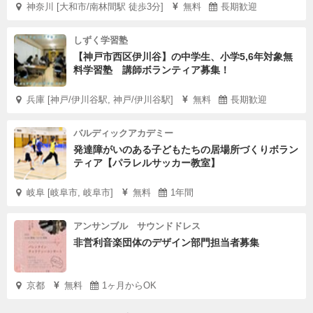
神奈川 [大和市/南林間駅 徒歩3分]
無料
長期歓迎
しずく学習塾
【神戸市西区伊川谷】の中学生、小学5,6年対象無
料学習塾 講師ボランティア募集！
兵庫 [神戸/伊川谷駅, 神戸/伊川谷駅]
無料
長期歓迎
バルディックアカデミー
発達障がいのある子どもたちの居場所づくりボラン
ティア【パラレルサッカー教室】
岐阜 [岐阜市, 岐阜市]
無料
1年間
アンサンブル サウンドドレス
非営利音楽団体のデザイン部門担当者募集
京都
無料
1ヶ月からOK