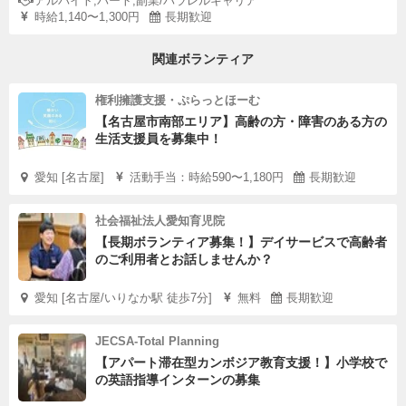
アルバイト,パート,副業/パラレルキャリア
時給1,140〜1,300円
長期歓迎
関連ボランティア
権利擁護支援・ぷらっとほーむ
【名古屋市南部エリア】高齢の方・障害のある方の
生活支援員を募集中！
愛知 [名古屋]
活動手当：時給590〜1,180円
長期歓迎
社会福祉法人愛知育児院
【長期ボランティア募集！】デイサービスで高齢者
のご利用者とお話しませんか？
愛知 [名古屋/いりなか駅 徒歩7分]
無料
長期歓迎
JECSA-Total Planning
【アパート滞在型カンボジア教育支援！】小学校で
の英語指導インターンの募集