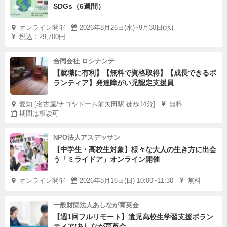
SDGs（6週間）
オンライン開催
2026年8月26日(水)~9月30日(水)
税込：29,700円
合同会社 ロシナンテ
【就職に有利】【無料で資格取得】【成長できるボ
ランティア】発達障がい児認定支援員
愛知 [名古屋/ナゴヤドーム前矢田駅 徒歩14分]
無料
期間は相談可
NPO法人アスデッサン
【中学生・高校生対象】様々な大人の生き方に出会
う「ミライドア」オンライン開催
オンライン開催
2026年8月16日(日) 10:00~11:30
無料
一般財団法人あしなが育英会
【週1回フルリモート】遺児高校生学習支援ボラン
ティア/あしなが育英会