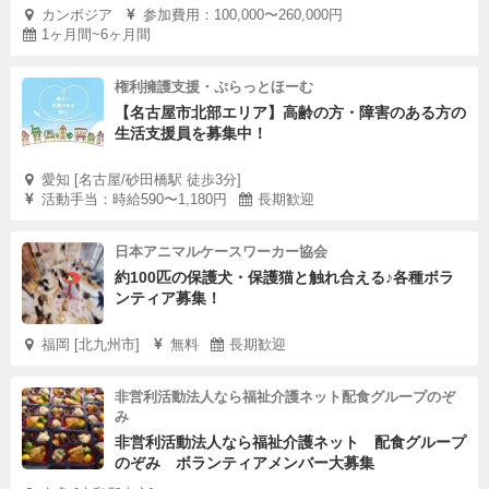
カンボジア
参加費用：100,000〜260,000円
1ヶ月間~6ヶ月間
権利擁護支援・ぷらっとほーむ
【名古屋市北部エリア】高齢の方・障害のある方の
生活支援員を募集中！
愛知 [名古屋/砂田橋駅 徒歩3分]
活動手当：時給590〜1,180円
長期歓迎
日本アニマルケースワーカー協会
約100匹の保護犬・保護猫と触れ合える♪各種ボラ
ンティア募集！
福岡 [北九州市]
無料
長期歓迎
非営利活動法人なら福祉介護ネット配食グループのぞ
み
非営利活動法人なら福祉介護ネット 配食グループ
のぞみ ボランティアメンバー大募集