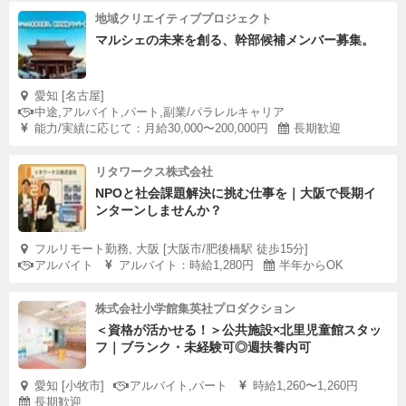
地域クリエイティブプロジェクト
マルシェの未来を創る、幹部候補メンバー募集。
愛知 [名古屋]
中途,アルバイト,パート,副業/パラレルキャリア
能力/実績に応じて：月給30,000〜200,000円
長期歓迎
リタワークス株式会社
NPOと社会課題解決に挑む仕事を｜大阪で長期イ
ンターンしませんか？
フルリモート勤務, 大阪 [大阪市/肥後橋駅 徒歩15分]
アルバイト
アルバイト：時給1,280円
半年からOK
株式会社小学館集英社プロダクション
＜資格が活かせる！＞公共施設×北里児童館スタッ
フ｜ブランク・未経験可◎週扶養内可
愛知 [小牧市]
アルバイト,パート
時給1,260〜1,260円
長期歓迎