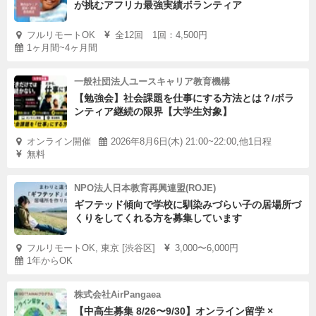
が挑むアフリカ最強実績ボランティア
フルリモートOK
全12回 1回：4,500円
1ヶ月間~4ヶ月間
一般社団法人ユースキャリア教育機構
【勉強会】社会課題を仕事にする方法とは？/ボラ
ンティア継続の限界【大学生対象】
オンライン開催
2026年8月6日(木) 21:00~22:00,他1日程
無料
NPO法人日本教育再興連盟(ROJE)
ギフテッド傾向で学校に馴染みづらい子の居場所づ
くりをしてくれる方を募集しています
フルリモートOK, 東京 [渋谷区]
3,000〜6,000円
1年からOK
株式会社AirPangaea
【中高生募集 8/26〜9/30】オンライン留学 ×