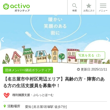


star
基本情報
募集詳細
体験談・雰囲気
法人情報
検索
お気に入り
メニュー
写真を見る（2）
更新日:
2025/11/11
団体メンバー/継続ボランティア
【名古屋市中村区周辺エリア】高齢の方・障害のあ
る方の生活支援員を募集中！
権利擁護支援・ぷらっとほーむ
活動場所
愛知 [名古屋/岩塚駅 徒歩7分]