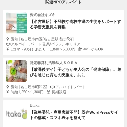
関連NPOアルバイト
株式会社キズキ
【名古屋駅】不登校や高校中退の生徒をサポートす
る学習支援員を募集
愛知 [名古屋市南区/名古屋駅 徒歩5分]
アルバイト,パート,副業/パラレルキャリア
1コマ（90分）あたり：1,840〜5,300円
半年からOK
特定非営利活動法人ＳＯＲＡ
【放課後デイ】子どもが主人公の「発達保障」。遊
びを通じた育ちの支援を、共に
愛知 [名古屋市昭和区]
アルバイト,パート
時給1,250〜1,300円
長期歓迎
Utaka
【業務委託・商用実績不問】既存WordPressサイ
トの構成・スマホ表示を整えて