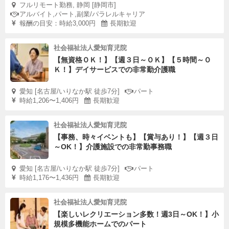
フルリモート勤務, 静岡 [静岡市]
アルバイト,パート,副業/パラレルキャリア
報酬の目安：時給3,000円
長期歓迎
社会福祉法人愛知育児院
【無資格ＯＫ！】【週３日～ＯＫ】【５時間～Ｏ
Ｋ！】デイサービスでの非常勤介護職
愛知 [名古屋/いりなか駅 徒歩7分]
パート
時給1,206〜1,406円
長期歓迎
社会福祉法人愛知育児院
【事務、時々イベントも】【賞与あり！】【週３日
～OK！】介護施設での非常勤事務職
愛知 [名古屋/いりなか駅 徒歩7分]
パート
時給1,176〜1,436円
長期歓迎
社会福祉法人愛知育児院
【楽しいレクリエーション多数！週3日～OK！】小
規模多機能ホームでのパート