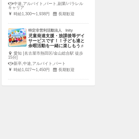
中途,アルバイト,パート,副業/パラレル
キャリア
時給1,300〜1,938円
長期歓迎
特定非営利活動法人 Inity
児童発達支援・放課後等デイ
サービスです！！子ども達と
余暇活動を一緒に楽しもう♬
愛知 [名古屋市熱田区/金山総合駅 徒歩
15分]
新卒,中途,アルバイト,パート
時給1,027〜1,450円
長期歓迎