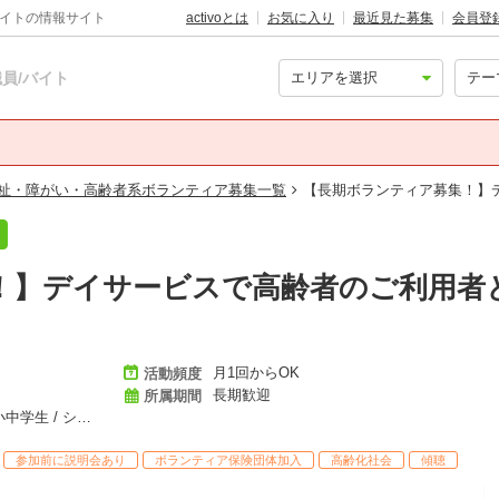
バイトの情報サイト
activoとは
お気に入り
最近見た募集
会員登
員/バイト
。
祉・障がい・高齢者系ボランティア募集一覧
【長期ボランティア募集！】
！】デイサービスで高齢者のご利用者
月1回からOK
活動頻度
長期歓迎
所属期間
社会人 / 大学生・専門学生 / 高校生 / 小中学生 / シニア
参加前に説明会あり
ボランティア保険団体加入
高齢化社会
傾聴