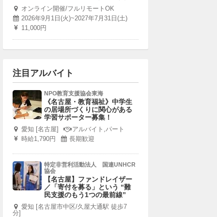
オンライン開催/フルリモートOK
2026年9月1日(火)~2027年7月31日(土)
11,000円
注目アルバイト
NPO教育支援協会東海
《名古屋・教育福祉》中学生
の居場所づくりに関心がある
学習サポーター募集！
愛知 [名古屋]
アルバイト,パート
時給1,790円
長期歓迎
特定非営利活動法人 国連UNHCR
協会
【名古屋】ファンドレイザー
／「寄付を募る」という “難
民支援のもう1つの最前線”
愛知 [名古屋市中区/久屋大通駅 徒歩7
分]