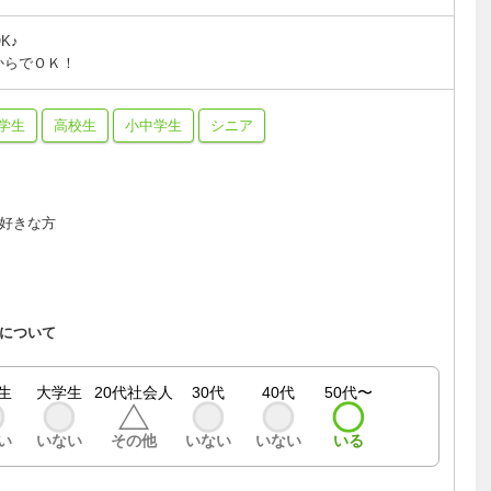
K♪
からでＯＫ！
学生
高校生
小中学生
シニア
好きな方
について
生
大学生
20代社会人
30代
40代
50代〜
い
いない
その他
いない
いない
いる