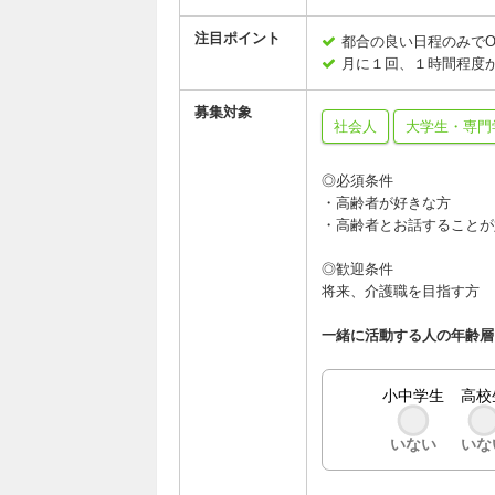
注目ポイント
都合の良い日程のみでO
月に１回、１時間程度
募集対象
社会人
大学生・専門
◎必須条件
・高齢者が好きな方
・高齢者とお話することが
◎歓迎条件
将来、介護職を目指す方
一緒に活動する人の年齢層
小中学生
高校
いない
いな