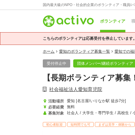
国内最大級のNPO・社会的企業のボランティア・職員/
ボランティア
職
こちらのボランティアは応募受付を停止しています
ホーム
愛知のボランティア募集一覧
愛知での福
受付停止中
団体メンバー/継続ボランティア
【長期ボランティア募集
社会福祉法人愛知育児院
愛知 [名古屋/いりなか駅 徒歩7分]
活動場所
無料
必要経費
募集対象
初心者歓迎
短時間でも可
まずは見学・体験から