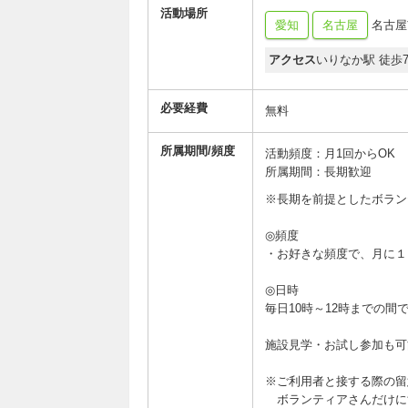
活動場所
愛知
名古屋
名古屋
アクセス
いりなか駅 徒歩
必要経費
無料
所属期間/頻度
活動頻度：月1回からOK
所属期間：長期歓迎
※長期を前提としたボラン
◎頻度
・お好きな頻度で、月に１
◎日時
毎日10時～12時までの
施設見学・お試し参加も可
※ご利用者と接する際の留
ボランティアさんだけに