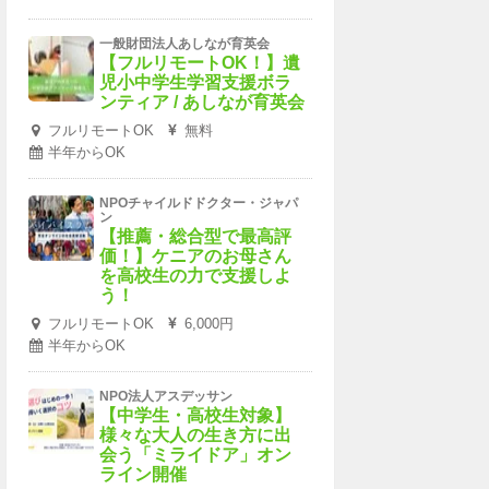
一般財団法人あしなが育英会
【フルリモートOK！】遺
児小中学生学習支援ボラ
ンティア / あしなが育英会
フルリモートOK
無料
半年からOK
NPOチャイルドドクター・ジャパ
ン
【推薦・総合型で最高評
価！】ケニアのお母さん
を高校生の力で支援しよ
う！
フルリモートOK
6,000円
半年からOK
NPO法人アスデッサン
【中学生・高校生対象】
様々な大人の生き方に出
会う「ミライドア」オン
ライン開催