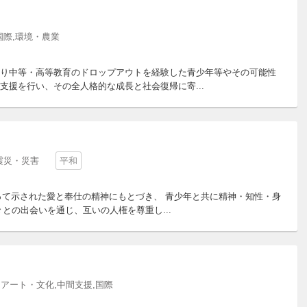
国際,環境・農業
り中等・高等教育のドロップアウトを経験した青少年等やその可能性
援を行い、その全人格的な成長と社会復帰に寄...
震災・災害
平和
って示された愛と奉仕の精神にもとづき、 青少年と共に精神・知性・身
との出会いを通じ、互いの人権を尊重し...
アート・文化,中間支援,国際