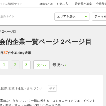
バイトの情報サイト
activoとは
お気に入り
最近見た募集
会員登
員/バイト
 2ページ目
社会的企業一覧ページ 2ページ目
87
ジ目
件中
31-60
を表示
1
2
3
次へ
最後へ
,国際,地域活性化・まちづくり
平和
素敵な生き方について一緒に考える「コミュニティカフェ」イベント
農・環境・貧困・平和など様々なテーマで毎...