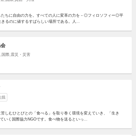
どもたちに自由の力を。すべての人に変革の力を－◎フィロソフィー◎平
きるのに値するすばらしい場所である。人...
協会
,国際,震災・災害
ド
飢餓
に苦しむひとびとの「食べる」を取り巻く環境を変えていき、「生き
いく国際協力NGOです。食べ物を送るといっ...