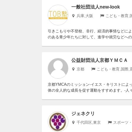
一般社団法人new-look
兵庫,大阪
こども・教育,
引きこもりや不登校、非行、経済的事情などによ
のある青少年たちに対して、進学や就労などへの支
公益財団法人京都ＹＭＣＡ
京都
こども・教育,国際,
京都YMCAのミッション-イエス・キリストによ
体の全人的な成長を促す運動をすすめます。-人々
ジェネクリ
千代田区,東京
スポーツ・