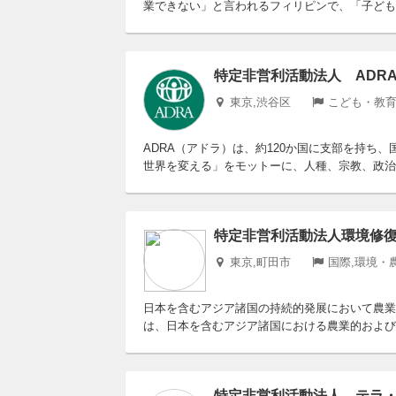
業できない」と言われるフィリピンで、「子どもに
特定非営利活動法人 ADRA
東京,渋谷区
こども・教育
ADRA（アドラ）は、約120か国に支部を持ち
世界を変える」をモットーに、人種、宗教、政治の
特定非営利活動法人環境修
東京,町田市
国際,環境・
日本を含むアジア諸国の持続的発展において農業
は、日本を含むアジア諸国における農業的および
特定非営利活動法人 テラ