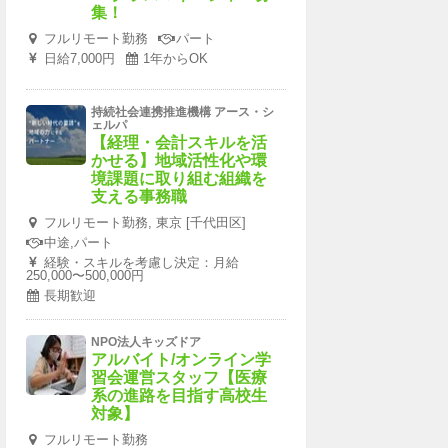
集！
フルリモート勤務
パート
日給7,000円
1年からOK
持続社会連携推進機構 アース・シ
ェルパ
【経理・会計スキルを活
かせる】地域活性化や環
境課題に取り組む組織を
支える事務職
フルリモート勤務, 東京 [千代田区]
中途,パート
経験・スキルを考慮し決定：月給
250,000〜500,000円
長期歓迎
NPO法人キッズドア
アルバイト/オンライン学
習会運営スタッフ【医療
系の進路を目指す高校生
対象】
フルリモート勤務