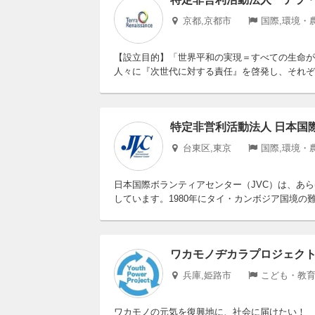
京都,京都市
国際,環境・
【設立目的】「世界平和の実現＝すべての生命が
人々に『次世代に対する責任』を啓発し、それぞれ
特定非営利活動法人 日本国
台東区,東京
国際,環境・
日本国際ボランティアセンター（JVC）は、あ
しています。1980年にタイ・カンボジア国境の難
ワカモノヂカラプロジェク
兵庫,姫路市
こども・教育
ワカモノの元気を復興地に、社会に届けたい！