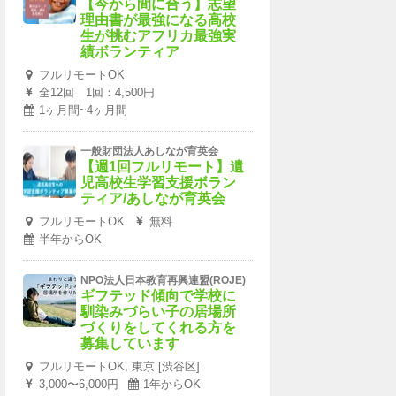
【今から間に合う】志望
理由書が最強になる高校
生が挑むアフリカ最強実
績ボランティア
フルリモートOK
全12回 1回：4,500円
1ヶ月間~4ヶ月間
一般財団法人あしなが育英会
【週1回フルリモート】遺
児高校生学習支援ボラン
ティア/あしなが育英会
フルリモートOK
無料
半年からOK
NPO法人日本教育再興連盟(ROJE)
ギフテッド傾向で学校に
馴染みづらい子の居場所
づくりをしてくれる方を
募集しています
フルリモートOK, 東京 [渋谷区]
3,000〜6,000円
1年からOK