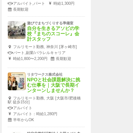
アルバイト,パート
時給1,300円
長期歓迎
遊びでまちづくりする準備室
自分を生きるアソビの学
校『まちのスコーレ』会
計スタッフ
フルリモート勤務, 神奈川 [茅ヶ崎市]
パート,副業/パラレルキャリア
時給1,800〜2,200円
長期歓迎
リタワークス株式会社
NPOと社会課題解決に挑
む仕事を｜大阪で長期イ
ンターンしませんか？
フルリモート勤務, 大阪 [大阪市/肥後橋
駅 徒歩15分]
アルバイト
アルバイト：時給1,280円
半年からOK