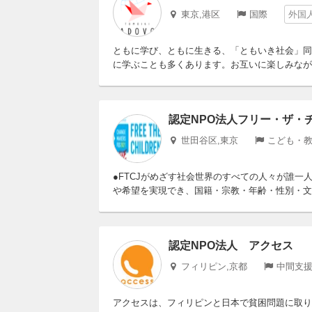
東京,港区
国際
外国
ともに学び、ともに生きる、「ともいき社会」同
に学ぶことも多くあります。お互いに楽しみながら
認定NPO法人フリー・ザ・
世田谷区,東京
こども・教
●FTCJがめざす社会世界のすべての人々が誰
や希望を実現でき、国籍・宗教・年齢・性別・文化
認定NPO法人 アクセス
フィリピン,京都
中間支援
アクセスは、フィリピンと日本で貧困問題に取り