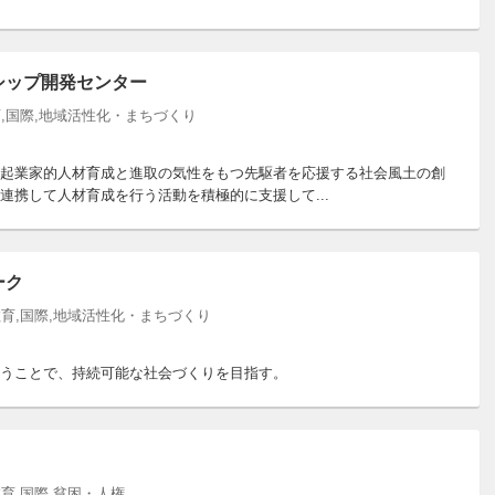
シップ開発センター
,国際,地域活性化・まちづくり
起業家的人材育成と進取の気性をもつ先駆者を応援する社会風土の創
携して人材育成を行う活動を積極的に支援して...
ーク
育,国際,地域活性化・まちづくり
うことで、持続可能な社会づくりを目指す。
育,国際,貧困・人権