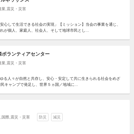
農業,震災・災害
安心して生活できる社会の実現」【ミッション】当会の事業を通じ、
が個人、家庭人、社会人、そして地球市民とし...
際ボランティアセンター
農業,震災・災害
らゆる人々が自然と共存し、安心・安定して共に生きられる社会をめざ
民キャンプで発足し、世界５ヵ国／地域に...
ト
,国際,震災・災害
防災
減災