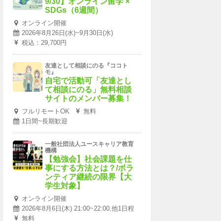
9/30】オンライン留学 ×
SDGs（6週間）
オンライン開催
2026年8月26日(水)~9月30日(水)
税込：29,700円
友達として相談にのる『ココト
モ』
自宅で活動可「友達とし
て相談にのる」無料相談
サイトのメンバー募集！
フルリモートOK
無料
1日間~長期歓迎
一般社団法人ユースキャリア教育
機構
【勉強会】社会課題を仕
事にする方法とは？/ボラ
ンティア継続の限界【大
学生対象】
オンライン開催
2026年8月6日(木) 21:00~22:00,他1日程
無料