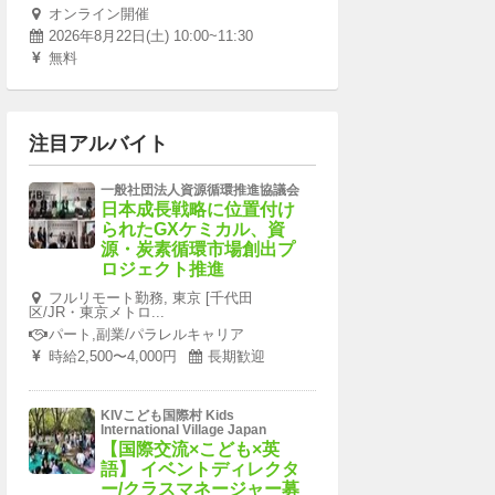
オンライン開催
2026年8月22日(土) 10:00~11:30
無料
注目アルバイト
一般社団法人資源循環推進協議会
日本成長戦略に位置付け
られたGXケミカル、資
源・炭素循環市場創出プ
ロジェクト推進
フルリモート勤務, 東京 [千代田
区/JR・東京メトロ...
パート,副業/パラレルキャリア
時給2,500〜4,000円
長期歓迎
KIVこども国際村 Kids
International Village Japan
【国際交流×こども×英
語】 イベントディレクタ
ー/クラスマネージャー募