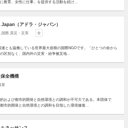
教育、女性に仕事」を提供する活動を続け...
 Japan（アドラ・ジャパン）
,国際,震災・災害
食
、国連とも協働している世界最大規模の国際NGOです。「ひとつの命から
区別なく、国内外の災害・紛争被災地...
復保全機構
農業
的および都市的開発と自然環境との調和が不可欠である。本団体で
都市的開発と自然環境との調和を目指した環境修復...
・ルネッサンス