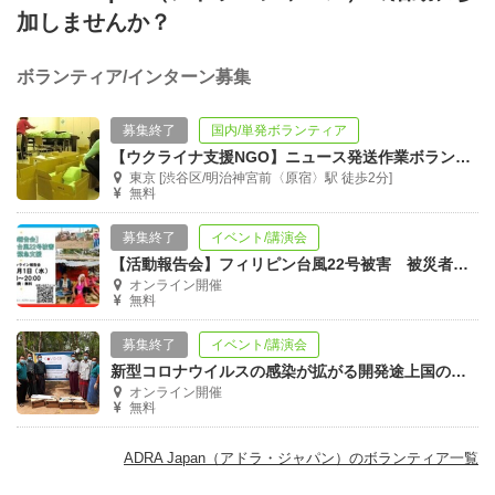
加しませんか？
ボランティア/インターン募集
募集終了
国内/単発ボランティア
【ウクライナ支援NGO】ニュース発送作業ボランティアを大募集！
東京 [渋谷区/明治神宮前〈原宿〉駅 徒歩2分]
無料
募集終了
イベント/講演会
【活動報告会】フィリピン台風22号被害 被災者緊急支援
オンライン開催
無料
募集終了
イベント/講演会
新型コロナウイルスの感染が拡がる開発途上国の今（ADRAオンライン報告会）
オンライン開催
無料
ADRA Japan（アドラ・ジャパン）のボランティア一覧