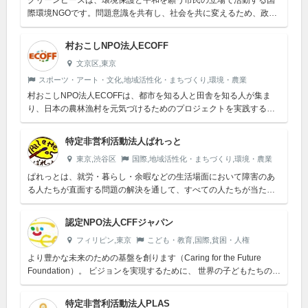
グリーンピースは、環境保護と平和を願う市民の立場で活動する国
際環境NGOです。問題意識を共有し、社会を共に変えるため、政府
や企業から資金援助を受けずに独立したキャンペーン活動を展開し
ています。
村おこしNPO法人ECOFF
文京区,東京
スポーツ・アート・文化,地域活性化・まちづくり,環境・農業
村おこしNPO法人ECOFFは、都市を知る人と田舎を知る人が集ま
り、日本の農林漁村を元気づけるためのプロジェクトを実践するた
めに設立されました。ECOFFでは、「田舎のこと、農業のことを都
会の人...
特定非営利活動法人ぱれっと
東京,渋谷区
国際,地域活性化・まちづくり,環境・農業
ぱれっとは、就労・暮らし・余暇などの生活場面において障害のあ
る人たちが直面する問題の解決を通して、すべての人たちが当たり
前に暮らせる社会の実現に寄与する特定非営利法人です。
認定NPO法人CFFジャパン
フィリピン,東京
こども・教育,国際,貧困・人権
より豊かな未来のための基盤を創ります（Caring for the Future
Foundation）。 ビジョンを実現するために、 世界の子どもたちの支
援を中心とした国際協力活動を通じて、 ...
特定非営利活動法人PLAS