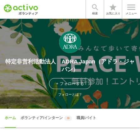


star
検索
お気に入り
メニュー
特定非営利活動法人 ADRA Japan（アドラ・ジャ
パン）
+ フォローする
フォローとは？
ホーム
ボランティア/インターン
職員/バイト
30