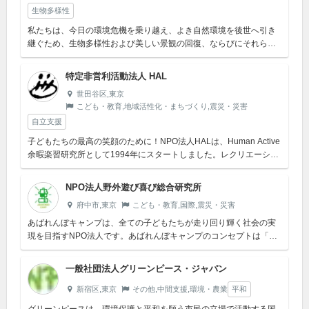
生物多様性
私たちは、今日の環境危機を乗り越え、よき自然環境を後世へ引き
継ぐため、生物多様性および美しい景観の回復、ならびにそれらを
維持保全する地域社会の人の輪の醸成に向けて力を注ぎます。
特定非営利活動法人 HAL
世田谷区,東京
こども・教育,地域活性化・まちづくり,震災・災害
自立支援
子どもたちの最高の笑顔のために！NPO法人HALは、Human Active
余暇楽習研究所として1994年にスタートしました。レクリエーショ
ンのノーマライゼーションを基本理念とし、健常児・障が...
NPO法人野外遊び喜び総合研究所
府中市,東京
こども・教育,国際,震災・災害
あばれんぼキャンプは、全ての子どもたちが走り回り輝く社会の実
現を目指すNPO法人です。あばれんぼキャンプのコンセプトは「み
んなのとっておきのバ」。《バ》とカタカナにしたのは、そこに3つ
の意味を込...
一般社団法人グリーンピース・ジャパン
新宿区,東京
その他,中間支援,環境・農業
平和