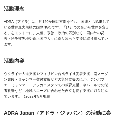
活動理念
ADRA（アドラ）は、約120か国に支部を持ち、国連とも協働して
いる世界最大規模の国際NGOです。「ひとつの命から世界を変え
る」をモットーに、人種、宗教、政治の区別なく、国内外の災
害・紛争被災地や途上国で人々に寄り添った支援に取り組んでい
ます。
活動内容
ウクライナ人道支援やフィリピン台風ライ被災者支援、南スーダ
ン難民・ミャンマー難民支援などの緊急支援のほか、ジンバブ
エ・ミャンマー・アフガニスタンでの教育支援、ネパールでの栄
養改善など、地域のニーズに合わせた自立を促す支援に取り組ん
でいます。（2022年5月現在）
ADRA Japan（アドラ・ジャパン）の活動に参