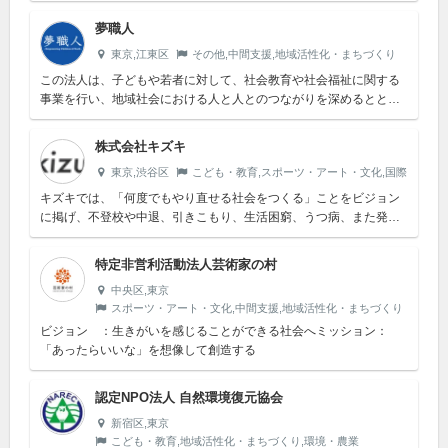
とによって、地域社会との繋がりを強化すると同時に、健全なまち
づくり、バリア...
夢職人
東京,江東区
その他,中間支援,地域活性化・まちづくり
この法人は、子どもや若者に対して、社会教育や社会福祉に関する
事業を行い、地域社会における人と人とのつながりを深めるととも
に、一人ひとりの心身の健やかな成長を支え、もって地域又は社会
全体の利益に寄...
株式会社キズキ
東京,渋谷区
こども・教育,スポーツ・アート・文化,国際
キズキでは、「何度でもやり直せる社会をつくる」ことをビジョン
に掲げ、不登校や中退、引きこもり、生活困窮、うつ病、また発達
障害など、様々な困難に直面した方たちに向けた事業を展開してい
ます。様々な理...
特定非営利活動法人芸術家の村
中央区,東京
スポーツ・アート・文化,中間支援,地域活性化・まちづくり
ビジョン ：生きがいを感じることができる社会へミッション：
「あったらいいな」を想像して創造する
認定NPO法人 自然環境復元協会
新宿区,東京
こども・教育,地域活性化・まちづくり,環境・農業