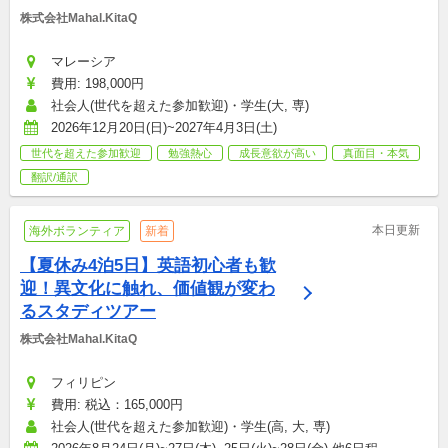
株式会社Mahal.KitaQ
マレーシア
費用: 198,000円
社会人(世代を超えた参加歓迎)・学生(大, 専)
2026年12月20日(日)~2027年4月3日(土)
世代を超えた参加歓迎
勉強熱心
成長意欲が高い
真面目・本気
翻訳/通訳
本日更新
海外ボランティア
新着
【夏休み4泊5日】英語初心者も歓
迎！異文化に触れ、価値観が変わ
るスタディツアー
株式会社Mahal.KitaQ
フィリピン
費用: 税込：165,000円
社会人(世代を超えた参加歓迎)・学生(高, 大, 専)