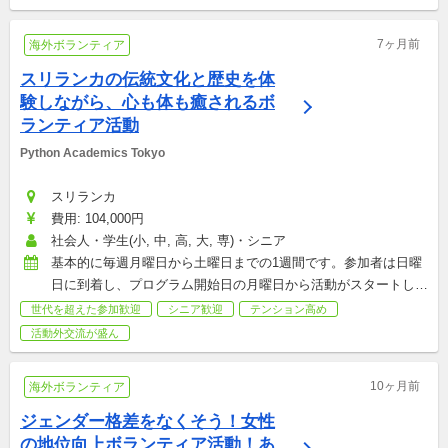
7ヶ月前
海外ボランティア
スリランカの伝統文化と歴史を体
験しながら、心も体も癒されるボ
ランティア活動
Python Academics Tokyo
スリランカ
費用: 104,000円
社会人・学生(小, 中, 高, 大, 専)・シニア
基本的に毎週月曜日から土曜日までの1週間です。参加者は日曜
日に到着し、プログラム開始日の月曜日から活動がスタートしま
す。  申し込みはお早めに行うことをおすすめしますが、通常は
世代を超えた参加歓迎
シニア歓迎
テンション高め
プログラム開始日の少なくとも4～6週間前までに申し込むと安
活動外交流が盛ん
心です。プログラムは毎週始まり、年間を通して参加可能ですの
で、都合の良いタイミングでの参加ができます。
10ヶ月前
海外ボランティア
ジェンダー格差をなくそう！女性
の地位向上ボランティア活動！あ