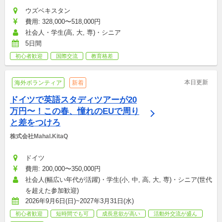
ウズベキスタン
費用: 328,000〜518,000円
社会人・学生(高, 大, 専)・シニア
5日間
初心者歓迎
国際交流
教育格差
本日更新
海外ボランティア
新着
ドイツで英語スタディツアーが20
万円〜！この春、憧れのEUで周り
と差をつけろ
株式会社Mahal.KitaQ
ドイツ
費用: 200,000〜350,000円
社会人(幅広い年代が活躍)・学生(小, 中, 高, 大, 専)・シニア(世代
を超えた参加歓迎)
2026年9月6日(日)~2027年3月31日(水)
初心者歓迎
短時間でも可
成長意欲が高い
活動外交流が盛ん