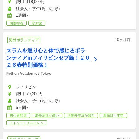
費用: 118,000円
社会人・学生(高, 大, 専)
1週間~
国際交流
空き家
10ヶ月前
海外ボランティア
スラムを巡り心と体で感じるボラ
ンティアinフィリピンセブ島！２０
２６春特別価格！
Python Academics Tokyo
フィリピン
費用: 79,200円
社会人・学生(高, 大, 専)
6日間~
初心者歓迎
成長意欲が高い
活動外交流が盛ん
真面目・本気
ストリートチルドレン