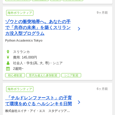
9ヶ月前
海外ボランティア
ゾウとの衝突地帯へ。あなたの手
で「共存の未来」を築くスリラン
カ没入型プログラム
Python Academics Tokyo
スリランカ
費用: 145,000円
社会人・学生(高, 大, 専)・シニア
2週間~
初心者歓迎
世代を超えた参加歓迎
シニア歓迎
6ヶ月前
海外ボランティア
 「チルドレンファースト」の子育
て環境をめぐる ヘルシンキ６日間
株式会社エイチ・アイ・エス　スタディツアー
デスク