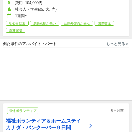
費用: 104,000円
社会人・学生(高, 大, 専)
1週間~
初心者歓迎
成長意欲が高い
活動外交流が盛ん
国際交流
森林破壊
似た条件のアルバイト・パート
もっと見る＞
東京 [板橋区] 株式会社キズキ
東京 [杉並区/永福町駅] 株式会社LITALICO
【板橋区】資格不要・週1～
【1日3時間/週2日～】未経験
OK！生活困窮家庭などの子ど
OK！杉並区のグループホーム
もへの居場所づくりスタッフ
アルバイト,パート,副業/パラレルキャリア
の生活支援員
新卒,中途,アルバイト,パート,副業/パラレルキャリア
6ヶ月前
海外ボランティア
福祉ボランティア＆ホームステイ 
カナダ・バンクーバー９日間