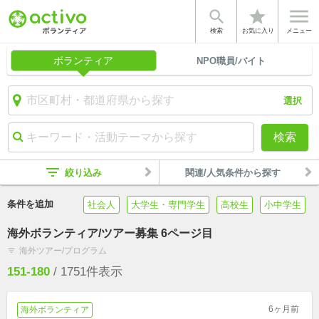


star
検索
お気に入り
メニュー
ボランティア
NPO職員/バイト
選択
検索
filter_list
絞り込み
関連/人気条件から探す
条件を追加
社会人
大学生・専門学生
高校生
小中学生
海外ボランティア/ツアー募集 6ページ目
海外ツアー/プログラム
filter_list
151-180
/
1751
件表示
6ヶ月前
海外ボランティア