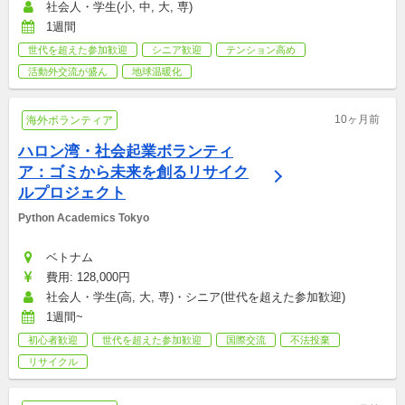
社会人・学生(小, 中, 大, 専)
1週間
世代を超えた参加歓迎
シニア歓迎
テンション高め
活動外交流が盛ん
地球温暖化
10ヶ月前
海外ボランティア
ハロン湾・社会起業ボランティ
ア：ゴミから未来を創るリサイク
ルプロジェクト
Python Academics Tokyo
ベトナム
費用: 128,000円
社会人・学生(高, 大, 専)・シニア(世代を超えた参加歓迎)
1週間~
初心者歓迎
世代を超えた参加歓迎
国際交流
不法投棄
リサイクル