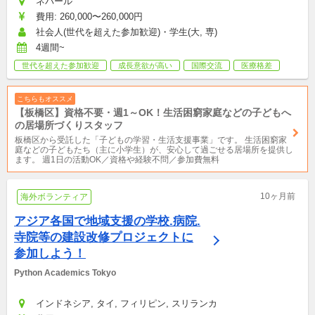
ネパール
費用: 260,000〜260,000円
社会人(世代を超えた参加歓迎)・学生(大, 専)
4週間~
世代を超えた参加歓迎
成長意欲が高い
国際交流
医療格差
こちらもオススメ
【板橋区】資格不要・週1～OK！生活困窮家庭などの子どもへ
の居場所づくりスタッフ
板橋区から受託した「⼦どもの学習・⽣活⽀援事業」です。 生活困窮家
庭などの子どもたち（主に小学生）が、安心して過ごせる居場所を提供し
ます。 週1日の活動OK／資格や経験不問／参加費無料
10ヶ月前
海外ボランティア
アジア各国で地域支援の学校.病院.
寺院等の建設改修プロジェクトに
参加しよう！
Python Academics Tokyo
インドネシア, タイ, フィリピン, スリランカ