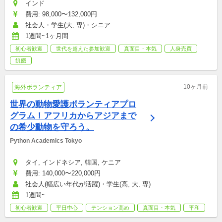
インド
費用: 98,000〜132,000円
社会人・学生(大, 専)・シニア
1週間~1ヶ月間
初心者歓迎
世代を超えた参加歓迎
真面目・本気
人身売買
飢餓
10ヶ月前
海外ボランティア
世界の動物愛護ボランティアプロ
グラム！アフリカからアジアまで
の希少動物を守ろう。
Python Academics Tokyo
タイ, インドネシア, 韓国, ケニア
費用: 140,000〜220,000円
社会人(幅広い年代が活躍)・学生(高, 大, 専)
1週間~
初心者歓迎
平日中心
テンション高め
真面目・本気
平和