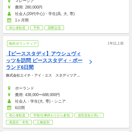
マレーシア
費用: 280,000円
社会人(20代中心)・学生(高, 大, 専)
1ヶ月間
初心者歓迎
平和
国際交流
1年以上前
海外ボランティア
【ピーススタディ】アウシュヴィ
ッツを訪問 ピーススタディ・ポー
ランド6日間
株式会社エイチ・アイ・エス　スタディツアー
デスク
ポーランド
費用: 438,000〜688,000円
社会人・学生(大, 専)・シニア
6日間
初心者歓迎
学校/仕事終わりから参加
成長意欲が高い
真面目・本気
人種差別