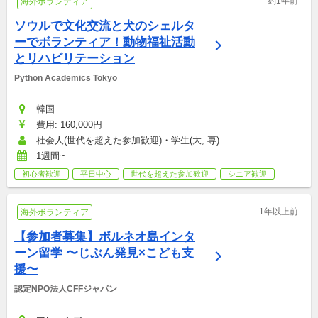
約1年前
海外ボランティア
ソウルで文化交流と犬のシェルタ
ーでボランティア！動物福祉活動
とリハビリテーション
Python Academics Tokyo
韓国
費用: 160,000円
社会人(世代を超えた参加歓迎)・学生(大, 専)
1週間~
初心者歓迎
平日中心
世代を超えた参加歓迎
シニア歓迎
1年以上前
海外ボランティア
【参加者募集】ボルネオ島インタ
ーン留学 〜じぶん発見×こども支
援〜
認定NPO法人CFFジャパン