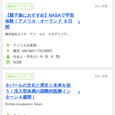
11ヶ月前
海外ボランティア
【親子旅におすすめ】NASAで宇宙
体験！アメリカ・オーランド  6 日
間
株式会社エイチ・アイ・エス　スタディツアー
デスク
アメリカ合衆国
費用: 448,000〜778,000円
社会人・学生(小, 中, 高, 大, 専)
6日間
10ヶ月前
海外ボランティア
ネパールの文化と歴史と未来を担
う！没入型体感の国際的医療イン
ターン４週間！
Python Academics Tokyo