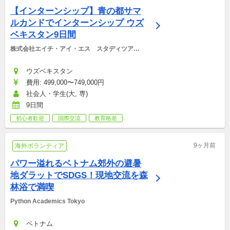
【インターンシップ】青の都サマ
ルカンドでインターンシップ ウズ
ベキスタン9日間
株式会社エイチ・アイ・エス　スタディツアー
デスク
ウズベキスタン
費用: 499,000〜749,000円
社会人・学生(大, 専)
9日間
初心者歓迎
国際交流
教育格差
9ヶ月前
海外ボランティア
パワー溢れるベトナム郊外の避暑
地ダラットでSDGS！現地交流を森
林浴で満喫
Python Academics Tokyo
ベトナム