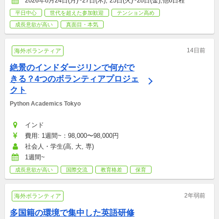
2026年8月24日(月)~27日(木), 25日(火)~28日(金),他6日程
平日中心
世代を超えた参加歓迎
テンション高め
成長意欲が高い
真面目・本気
14日前
海外ボランティア
絶景のインドダージリンで何がで
きる？4つのボランティアプロジェ
クト
Python Academics Tokyo
インド
費用: 1週間~：98,000〜98,000円
社会人・学生(高, 大, 専)
1週間~
成長意欲が高い
国際交流
教育格差
保育
2年弱前
海外ボランティア
多国籍の環境で集中した英語研修