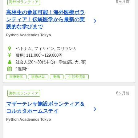
9ヶ月前
海外ボランティア
高校生の参加可能！海外医療ボラ
ンティア！伝統医学から最新の実
践的な学びまで
Python Academics Tokyo
ベトナム, フィリピン, スリランカ
費用: 111,000〜129,000円
社会人(20〜30代中心)・学生(高, 大, 専)
1週間~
医療難民
医療格差
難病
生活習慣病
8ヶ月前
海外ボランティア
マザーテレサ施設ボランティア＆
コルカタホームステイ
Python Academics Tokyo