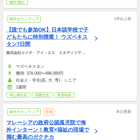
翻訳/通訳
1年以上前
海外ボランティア
【誰でも参加OK】日本語学校で子
どもたちに特別授業！ ウズベキス
タン7日間
株式会社エイチ・アイ・エス　スタディツアー
デスク
ウズベキスタン
費用: 378,000〜498,000円
社会人・学生(高, 大, 専)・シニア
1週間
初心者歓迎
国際交流
教育格差
本日更新
海外ボランティア
新着
マレーシアの政府公認孤児院で海
外インターン！教育×福祉の現場で
掴む最高のガクチカ