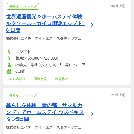
1年以上前
海外ボランティア
世界遺産観光＆ホームステイ体験 
ルクソール・カイロ周遊エジプト  
6 日間
株式会社エイチ・アイ・エス　スタディツアー
デスク
エジプト
費用: 468,000〜728,000円
社会人・学生(小, 中, 高, 大, 専)・シニア
6日間
初心者歓迎
国際交流
教育格差
1年以上前
海外ボランティア
暮らしを体験！青の都「サマルカ
ンド」でホームステイ ウズベキス
タン5日間
株式会社エイチ・アイ・エス　スタディツアー
デスク