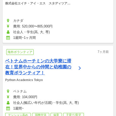
株式会社エイチ・アイ・エス　スタディツアー
デスク
カナダ
費用: 520,000〜805,000円
社会人・学生(高, 大, 専)
1週間~1ヶ月間
7ヶ月前
海外ボランティア
ベトナムホーチミンの大学寮に滞
在！世界中からの仲間と幼稚園の
教育ボランティア！
Python Academics Tokyo
ベトナム
費用: 104,000円
社会人(幅広い年代が活躍)・学生(高, 大, 専)
1週間~
テンション高め
国際交流
保育
子育て/育児