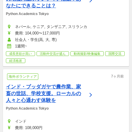
なたにできることは？
Python Academics Tokyo
ネパール, ケニア, タンザニア, スリランカ
費用: 104,000〜117,000円
社会人・学生(高, 大, 専)
1週間~
成長意欲が高い
活動外交流が盛ん
動画撮影/映像編集
国際交流
経済格差
7ヶ月前
海外ボランティア
インド・ブッダガヤで農作業、家
畜の世話、学校支援。ローカルの
人々と心通わす体験を
Python Academics Tokyo
インド
費用: 108,000円