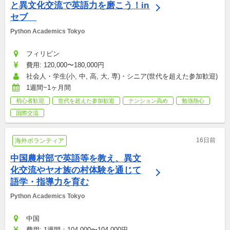
と異文化交流で英語力を磨こう！in 
セブ　
Python Academics Tokyo
フィリピン
費用: 120,000〜180,000円
社会人・学生(小, 中, 高, 大, 専)・シニア(世代を超えた参加歓迎)
1週間~1ヶ月間
初心者歓迎
世代を超えた参加歓迎
テンション高め
勉強熱心
国際交流
16日前
海外ボランティア
中国農村部で英語等を教え、異文
化交流やヤオ族の村体験を通じて
語学・指導力を育む
Python Academics Tokyo
中国
費用: 1週間：104,000〜104,000円