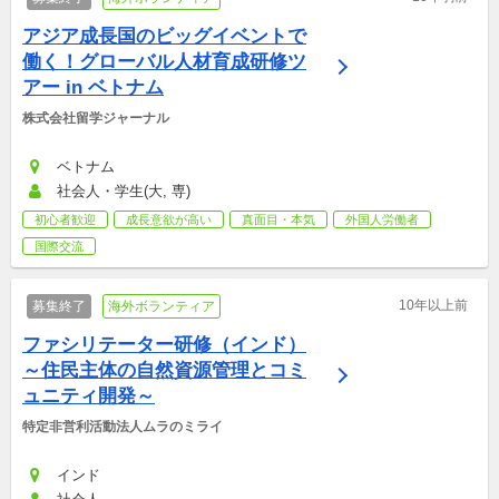
アジア成長国のビッグイベントで
働く！グローバル人材育成研修ツ
アー in ベトナム
株式会社留学ジャーナル
ベトナム
社会人・学生(大, 専)
初心者歓迎
成長意欲が高い
真面目・本気
外国人労働者
国際交流
10年以上前
募集終了
海外ボランティア
ファシリテーター研修（インド）
～住民主体の自然資源管理とコミ
ュニティ開発～
特定非営利活動法人ムラのミライ
インド