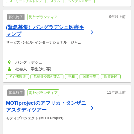
ストリートチルドレン
スラム
シングルマザー
9年以上前
募集終了
海外ボランティア
(緊急募集）バングラデシュ医療キ
ャンプ
サービス･シビル･インターナショナル　ジャパ
ン
バングラデシュ
社会人・学生(大, 専)
初心者歓迎
活動外交流が盛ん
平和
国際交流
医療難民
12年以上前
募集終了
海外ボランティア
MOTIprojectのアフリカ・タンザニ
アスタディツアー
モティプロジェクト (MOTI Project)