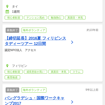
タイ
1週間
初心者歓迎
テンション高め
勉強熱心
真面目・本気
約10年前
募集終了
海外ボランティア
【締切延長】2016夏 フィリピンス
タディーツアー 12日間
認定NPO法人　アクセス
フィリピン
初心者歓迎
成長意欲が高い
真面目・本気
スラム
教育格差
9年以上前
募集終了
海外ボランティア
バングラデシュ・国際ワークキャ
ンプ2017