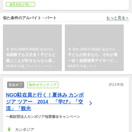
成長意欲が高い
似た条件のアルバイト・パート
もっと見る＞
愛知 [岡崎市/岡崎駅 徒歩23分, 岡崎市/...他2件 NPO法人ルリアン
愛知 [岡崎市/岡崎駅 徒歩23分, 岡崎市/美合駅 ... NPO法人ルリアン
未経験でも大丈夫！子どもと
子どもが好きなら、それが第
遊ぶことが好きならなら放課
一歩！放課後等デイサービス
後等デイサービスで働こう！
新卒,中途,アルバイト,パート,副業/パラレルキャリア
の児童指導員募集中！※要資格
新卒,中途,パート
約11年前
募集終了
海外ボランティア
NGO駐在員と行く！夏休み カンボ
ジア ツアー　2014　「学び」「交
流」「観光
一般財団法人カンボジア地雷撤去キャンペーン
カンボジア