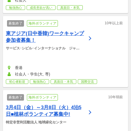
社会人
勉強熱心
成長意欲が高い
真面目・本気
10年以上前
募集終了
海外ボランティア
東アジア(日中香韓)ワークキャンプ
参加者募集！
サービス･シビル･インターナショナル　ジャパ
ン
香港
社会人・学生(大, 専)
初心者歓迎
勉強熱心
真面目・本気
国際交流
10年弱前
募集終了
海外ボランティア
3月4日（金）～3月8日（火）4泊5
日■植林ボランティア募集中!
特定非営利活動法人 地球緑化センター