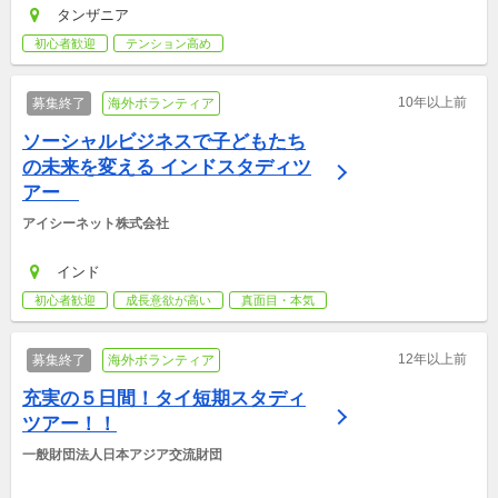
タンザニア
初心者歓迎
テンション高め
10年以上前
募集終了
海外ボランティア
ソーシャルビジネスで子どもたち
の未来を変える インドスタディツ
アー　
アイシーネット株式会社
インド
初心者歓迎
成長意欲が高い
真面目・本気
12年以上前
募集終了
海外ボランティア
充実の５日間！タイ短期スタディ
ツアー！！
一般財団法人日本アジア交流財団