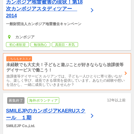
カンボジア地雷被害の現状！第18
次カンボジアスタディツアー　
2014
一般財団法人カンボジア地雷撤去キャンペーン
カンボジア
初心者歓迎
勉強熱心
真面目・本気
こちらもオススメ
未経験でも大丈夫！子どもと遊ぶことが好きならなら放課後等
デイサービスで働こう！
放課後等デイサービス ルリアンでは、子ども一人ひとりに寄り添いなが
ら、楽しく学び、成長できる環境を提供しています。あなたの経験や想い
を活かし、一緒に成長していきませんか？
12年以上前
募集終了
海外ボランティア
SMILEJPのカンボジアKAERUスク
ール　１期
SMILEJP Co.,Ltd.