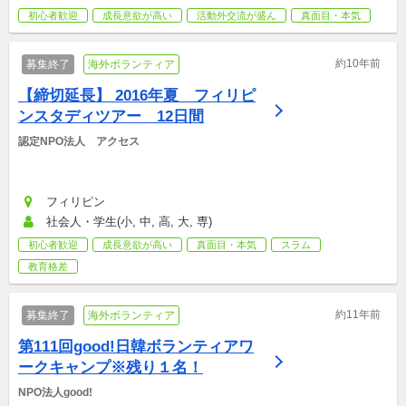
初心者歓迎
成長意欲が高い
活動外交流が盛ん
真面目・本気
約10年前
募集終了
海外ボランティア
【締切延長】 2016年夏　フィリピ
ンスタディツアー　12日間
認定NPO法人　アクセス
フィリピン
社会人・学生(小, 中, 高, 大, 専)
初心者歓迎
成長意欲が高い
真面目・本気
スラム
教育格差
約11年前
募集終了
海外ボランティア
第111回good!日韓ボランティアワ
ークキャンプ※残り１名！
NPO法人good!