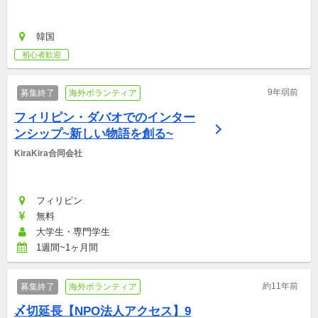
韓国
初心者歓迎
9年弱前
募集終了
海外ボランティア
フィリピン・ダバオでのインター
ンシップ~新しい物語を創る~
KiraKira合同会社
フィリピン
無料
大学生・専門学生
1週間~1ヶ月間
約11年前
募集終了
海外ボランティア
〆切延長【NPO法人アクセス】9