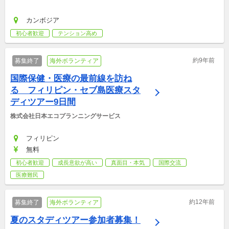
カンボジア
初心者歓迎
テンション高め
約9年前
募集終了
海外ボランティア
国際保健・医療の最前線を訪ね
る　フィリピン・セブ島医療スタ
ディツアー9日間
株式会社日本エコプランニングサービス
フィリピン
無料
初心者歓迎
成長意欲が高い
真面目・本気
国際交流
医療難民
約12年前
募集終了
海外ボランティア
夏のスタディツアー参加者募集！