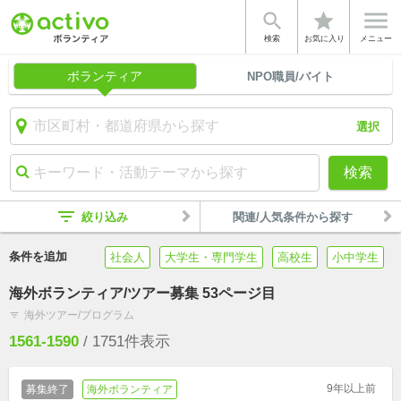


star
検索
お気に入り
メニュー
ボランティア
NPO職員/バイト
選択
検索
filter_list
絞り込み
関連/人気条件から探す
条件を追加
社会人
大学生・専門学生
高校生
小中学生
海外ボランティア/ツアー募集 53ページ目
海外ツアー/プログラム
filter_list
1561-1590
/
1751
件表示
9年以上前
募集終了
海外ボランティア