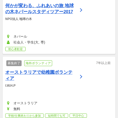
何かが変わる、ふれあいの旅 地球
の木ネパールスタディツアー2017
NPO法人 地球の木
ネパール
社会人・学生(大, 専)
初心者歓迎
7年以上前
募集終了
海外ボランティア
オーストラリアで幼稚園ボランテ
ィア
I.W.H.P
オーストラリア
無料
学校/仕事終わりから参加
短時間でも可
平日中心