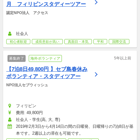
月　フィリピンスタディーツアー
認定NPO法人　アクセス
社会人
初心者歓迎
成長意欲が高い
真面目・本気
平和
国際交流
5年以上前
募集終了
海外ボランティア
【7泊8日49,800円 】セブ島春休み
ボランティア・スタディツアー
NPO法人セブウィッシュ
フィリピン
費用: 49,800円
社会人・学生(高, 大, 専)
2019年2月3日から4月14日の間の日曜発、日曜帰りの7泊8日が基
本です。2週以上の滞在も可能です。