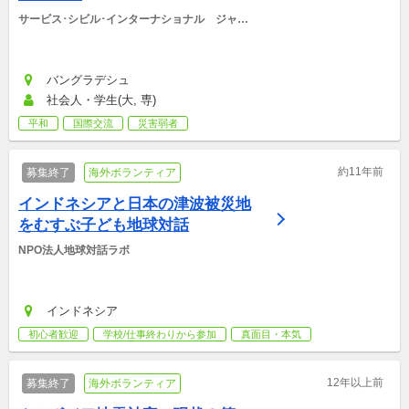
サービス･シビル･インターナショナル　ジャパ
ン
バングラデシュ
社会人・学生(大, 専)
平和
国際交流
災害弱者
約11年前
募集終了
海外ボランティア
インドネシアと日本の津波被災地
をむすぶ子ども地球対話
NPO法人地球対話ラボ
インドネシア
初心者歓迎
学校/仕事終わりから参加
真面目・本気
12年以上前
募集終了
海外ボランティア