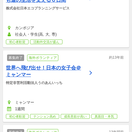
も達の生活を支える６日間
株式会社日本エコプランニングサービス
カンボジア
社会人・学生(高, 大, 専)
初心者歓迎
活動外交流が盛ん
約13年前
募集終了
海外ボランティア
世界へ飛び出せ！日本の女子会＠
ミャンマー
特定非営利活動法人うのあんいっち
ミャンマー
1週間
初心者歓迎
テンション高め
成長意欲が高い
真面目・本気
13年弱前