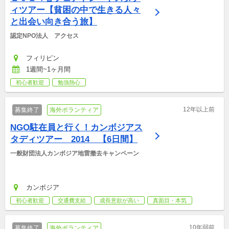
ィツアー【貧困の中で生きる人々
と出会い向き合う旅】
認定NPO法人　アクセス
フィリピン
1週間~1ヶ月間
初心者歓迎
勉強熱心
12年以上前
募集終了
海外ボランティア
NGO駐在員と行く！カンボジアス
タディツアー　2014　【6日間】
一般財団法人カンボジア地雷撤去キャンペーン
カンボジア
初心者歓迎
交通費支給
成長意欲が高い
真面目・本気
10年弱前
募集終了
海外ボランティア