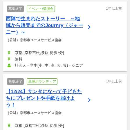
1年以上前
募集終了
イベント/講演会
西陣で生まれたストーリー　～地
域から販売までのJournry（ジャー
ニー）～
（公財）京都市ユースサービス協会
京都 [京都市/七条駅 徒歩7分]
無料
社会人・学生(小, 中, 高, 大, 専)・シニア
1年以上前
募集終了
単発ボランティア
【12/24】サンタになって子どもた
ちにプレゼントや手紙を届けよ
う！
（公財）京都市ユースサービス協会
京都 [京都市/七条駅 徒歩7分]