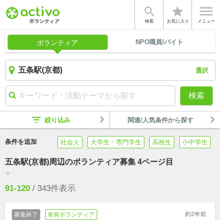


star
検索
お気に入り
メニュー
NPO職員/バイト
ボランティア
選択
検索
filter_list
絞り込み
関連/人気条件から探す
条件を追加
社会人
大学生・専門学生
高校生
小中学生
五条駅(京都)周辺のボランティア募集 4ページ目
filter_list
91-120
/
343
件表示
約2年前
募集終了
単発ボランティア