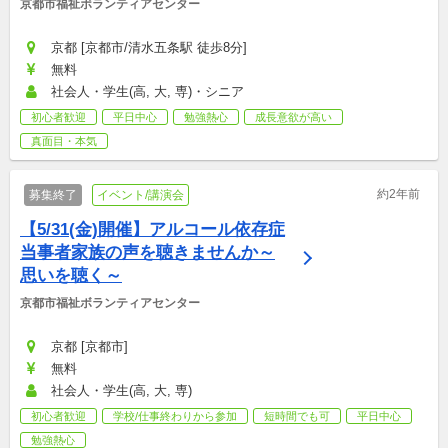
京都市福祉ボランティアセンター
京都 [京都市/清水五条駅 徒歩8分]
無料
社会人・学生(高, 大, 専)・シニア
初心者歓迎
平日中心
勉強熱心
成長意欲が高い
真面目・本気
約2年前
募集終了
イベント/講演会
【5/31(金)開催】アルコール依存症
当事者家族の声を聴きませんか～
思いを聴く～
京都市福祉ボランティアセンター
京都 [京都市]
無料
社会人・学生(高, 大, 専)
初心者歓迎
学校/仕事終わりから参加
短時間でも可
平日中心
勉強熱心