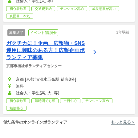
社会人・学生(大, 専)
初心者歓迎
交通費支給
テンション高め
成長意欲が高い
真面目・本気
3年弱前
募集終了
イベント/講演会
ガクチカに！企画、広報物・SNS
運用に興味のある方！広報企画ボ
ランティア募集
京都市福祉ボランティアセンター
京都 [京都市/清水五条駅 徒歩8分]
無料
社会人・学生(高, 大, 専)
初心者歓迎
短時間でも可
土日中心
テンション高め
勉強熱心
似た条件のオンラインボランティア
もっと見る＞