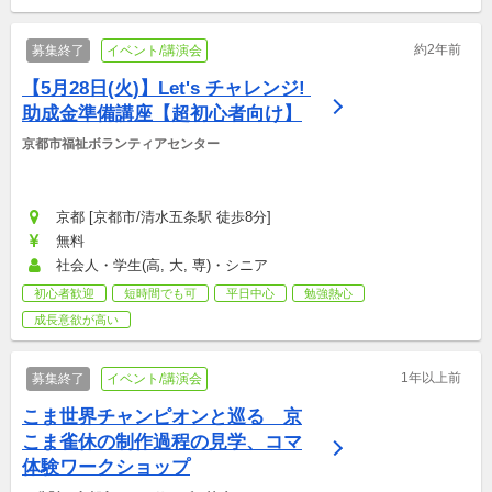
約2年前
募集終了
イベント/講演会
【5月28日(火)】Let's チャレンジ! 
助成金準備講座【超初心者向け】
京都市福祉ボランティアセンター
京都 [京都市/清水五条駅 徒歩8分]
無料
社会人・学生(高, 大, 専)・シニア
初心者歓迎
短時間でも可
平日中心
勉強熱心
成長意欲が高い
1年以上前
募集終了
イベント/講演会
こま世界チャンピオンと巡る　京
こま雀休の制作過程の見学、コマ
体験ワークショップ