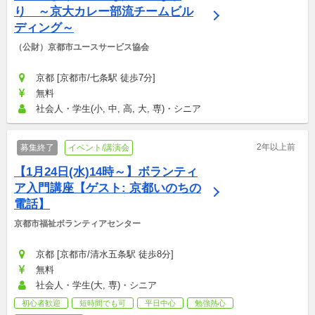
り　～京大カレー部流チームビル
ディング～
（公財）京都市ユースサービス協会
京都 [京都市/七条駅 徒歩7分]
無料
社会人・学生(小, 中, 高, 大, 専)・シニア
2年以上前
募集終了
イベント/講演会
【1月24日(水)14時～】ボランティ
ア入門講座【ゲスト: 京都いのちの
電話】
京都市福祉ボランティアセンター
京都 [京都市/清水五条駅 徒歩8分]
無料
社会人・学生(大, 専)・シニア
初心者歓迎
短時間でも可
平日中心
勉強熱心