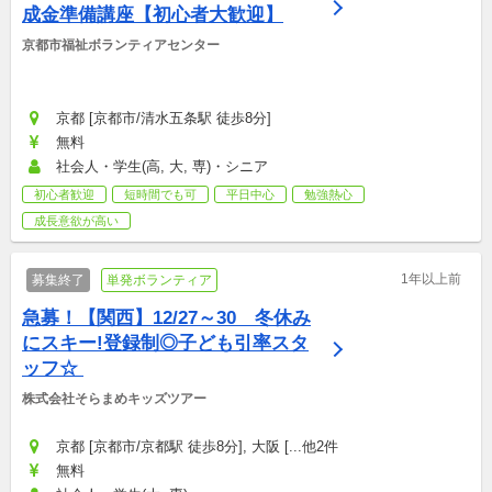
成金準備講座【初心者大歓迎】
京都市福祉ボランティアセンター
京都 [京都市/清水五条駅 徒歩8分]
無料
社会人・学生(高, 大, 専)・シニア
初心者歓迎
短時間でも可
平日中心
勉強熱心
成長意欲が高い
1年以上前
募集終了
単発ボランティア
急募！【関西】12/27～30　冬休み
にスキー!登録制◎子ども引率スタ
ッフ☆ 
株式会社そらまめキッズツアー
京都 [京都市/京都駅 徒歩8分], 大阪 [...他2件
無料