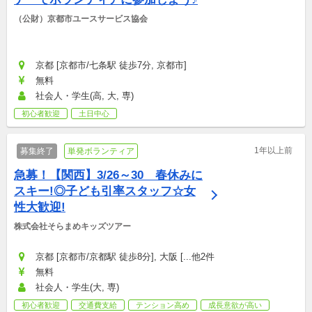
（公財）京都市ユースサービス協会
京都 [京都市/七条駅 徒歩7分, 京都市]
無料
社会人・学生(高, 大, 専)
初心者歓迎
土日中心
1年以上前
募集終了
単発ボランティア
急募！【関西】3/26～30　春休みに
スキー!◎子ども引率スタッフ☆女
性大歓迎!
株式会社そらまめキッズツアー
京都 [京都市/京都駅 徒歩8分], 大阪 [...他2件
無料
社会人・学生(大, 専)
初心者歓迎
交通費支給
テンション高め
成長意欲が高い