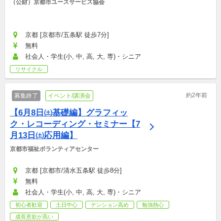
（公財）京都市ユースサービス協会
京都 [京都市/五条駅 徒歩7分]
無料
社会人・学生(小, 中, 高, 大, 専)・シニア
リサイクル
約2年前
募集終了
イベント/講演会
【6月8日㈯基礎編】グラフィッ
ク・レコーディング・セミナー【7
月13日㈯応用編】
京都市福祉ボランティアセンター
京都 [京都市/清水五条駅 徒歩8分]
無料
社会人・学生(小, 中, 高, 大, 専)・シニア
初心者歓迎
土日中心
テンション高め
勉強熱心
成長意欲が高い