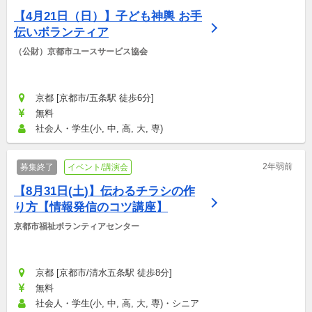
【4月21日（日）】子ども神輿 お手
伝いボランティア
（公財）京都市ユースサービス協会
京都 [京都市/五条駅 徒歩6分]
無料
社会人・学生(小, 中, 高, 大, 専)
2年弱前
募集終了
イベント/講演会
【8月31日(土)】伝わるチラシの作
り方【情報発信のコツ講座】
京都市福祉ボランティアセンター
京都 [京都市/清水五条駅 徒歩8分]
無料
社会人・学生(小, 中, 高, 大, 専)・シニア