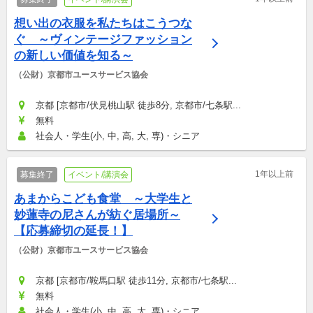
想い出の衣服を私たちはこうつな
ぐ　～ヴィンテージファッション
の新しい価値を知る～
（公財）京都市ユースサービス協会
京都 [京都市/伏見桃山駅 徒歩8分, 京都市/七条駅...
無料
社会人・学生(小, 中, 高, 大, 専)・シニア
1年以上前
募集終了
イベント/講演会
あまからこども食堂　～大学生と
妙蓮寺の尼さんが紡ぐ居場所～
【応募締切の延長！】
（公財）京都市ユースサービス協会
京都 [京都市/鞍馬口駅 徒歩11分, 京都市/七条駅...
無料
社会人・学生(小, 中, 高, 大, 専)・シニア