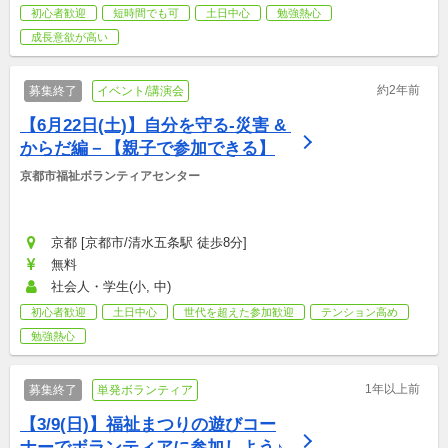
初心者歓迎
短時間でも可
土日中心
勉強熱心
成長意欲が高い
約2年前
募集終了
イベント/講演会
【6月22日(土)】自分を守る-災害 & 
からだ編－【親子で参加できる】
京都市福祉ボランティアセンター
京都 [京都市/清水五条駅 徒歩8分]
無料
社会人・学生(小, 中)
初心者歓迎
土日中心
世代を超えた参加歓迎
テンション高め
勉強熱心
1年以上前
募集終了
単発ボランティア
【3/9(日)】福祉まつりの遊びコー
ナーでボランティアに参加しよう♪