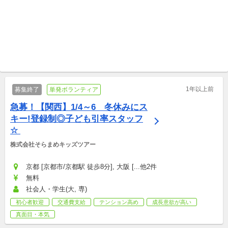
オンライン開催 認定NPO法人サービスグラント
フルリモートOK 特定非営利活動法人ASHA
はじめの一歩 プロボノランチ
ネパールの医療・国際協力
タイムセッション参加者募
を、テクノロジーとAIで支え
集！
イベント/講演会
る仲間を募集しています！
プロボノ
1年以上前
募集終了
単発ボランティア
急募！【関西】1/4～6　冬休みにス
キー!登録制◎子ども引率スタッフ
☆ 
株式会社そらまめキッズツアー
京都 [京都市/京都駅 徒歩8分], 大阪 [...他2件
無料
社会人・学生(大, 専)
初心者歓迎
交通費支給
テンション高め
成長意欲が高い
真面目・本気