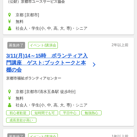
（公財）京都市ユースサービス協会
京都 [京都市]
無料
社会人・学生(小, 中, 高, 大, 専)・シニア
2年以上前
募集終了
イベント/講演会
3/11(月)14～15時　ボランティア入
門講座　ゲスト:ブックトークと本
棚の会
京都市福祉ボランティアセンター
京都 [京都市/清水五条駅 徒歩8分]
無料
社会人・学生(小, 中, 高, 大, 専)・シニア
初心者歓迎
短時間でも可
平日中心
勉強熱心
成長意欲が高い
1年以上前
募集終了
イベント/講演会