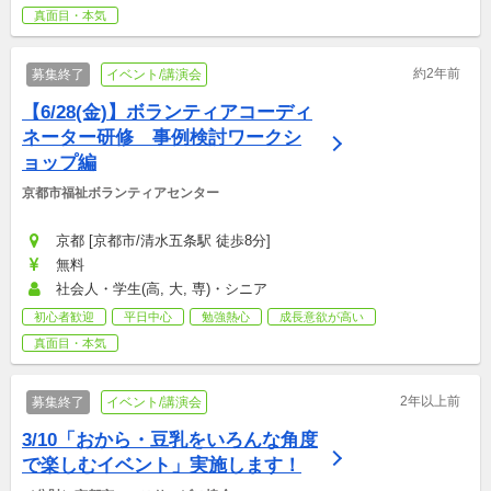
真面目・本気
約2年前
募集終了
イベント/講演会
【6/28(金)】ボランティアコーディ
ネーター研修　事例検討ワークシ
ョップ編
京都市福祉ボランティアセンター
京都 [京都市/清水五条駅 徒歩8分]
無料
社会人・学生(高, 大, 専)・シニア
初心者歓迎
平日中心
勉強熱心
成長意欲が高い
真面目・本気
2年以上前
募集終了
イベント/講演会
3/10「おから・豆乳をいろんな角度
で楽しむイベント」実施します！