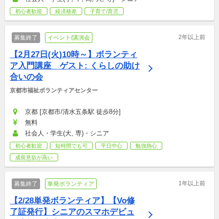
初心者歓迎
経済格差
子育て/育児
2年以上前
募集終了
イベント/講演会
【2月27日(火)10時～】ボランティ
ア入門講座　ゲスト: くらしの助け
合いの会
京都市福祉ボランティアセンター
京都 [京都市/清水五条駅 徒歩8分]
無料
社会人・学生(大, 専)・シニア
初心者歓迎
短時間でも可
平日中心
勉強熱心
成長意欲が高い
1年以上前
募集終了
単発ボランティア
【2/28単発ボランティア】【Vo修
了証発行】シニアのスマホデビュ