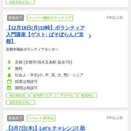
成長意欲が高い
2年以上前
募集終了
メンバー/継続ボランティア
【12月18日(月)10時】ボランティア
入門講座【ゲスト: ぱそぼらんど京
都】
京都市福祉ボランティアセンター
京都 [京都市/清水五条駅 徒歩7分]
無料
社会人・学生(小, 中, 高, 大, 専)・シニア
頻度は相談可
期間は相談可
初心者歓迎
短時間でも可
平日中心
勉強熱心
成長意欲が高い
2年以上前
募集終了
イベント/講演会
【3月7日(木)】Let's チャレンジ! 助