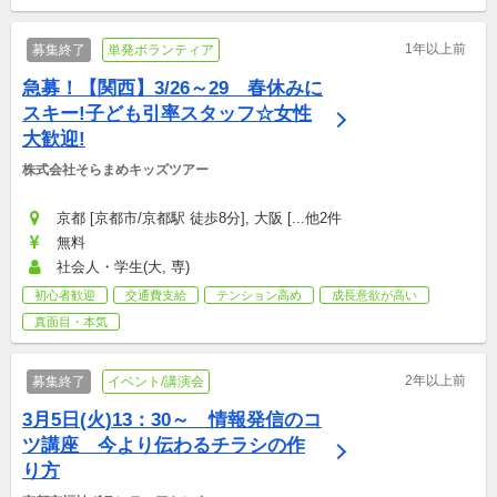
1年以上前
募集終了
単発ボランティア
急募！【関西】3/26～29　春休みに
スキー!子ども引率スタッフ☆女性
大歓迎!
株式会社そらまめキッズツアー
京都 [京都市/京都駅 徒歩8分], 大阪 [...他2件
無料
社会人・学生(大, 専)
初心者歓迎
交通費支給
テンション高め
成長意欲が高い
真面目・本気
2年以上前
募集終了
イベント/講演会
3月5日(火)13：30～　情報発信のコ
ツ講座　今より伝わるチラシの作
り方