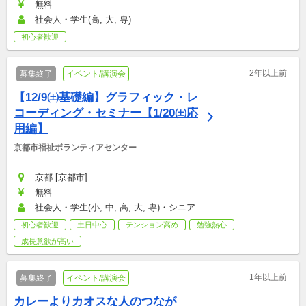
無料
社会人・学生(高, 大, 専)
初心者歓迎
2年以上前
募集終了
イベント/講演会
【12/9㈯基礎編】グラフィック・レ
コーディング・セミナー【1/20㈯応
用編】
京都市福祉ボランティアセンター
京都 [京都市]
無料
社会人・学生(小, 中, 高, 大, 専)・シニア
初心者歓迎
土日中心
テンション高め
勉強熱心
成長意欲が高い
1年以上前
募集終了
イベント/講演会
カレーよりカオスな人のつなが