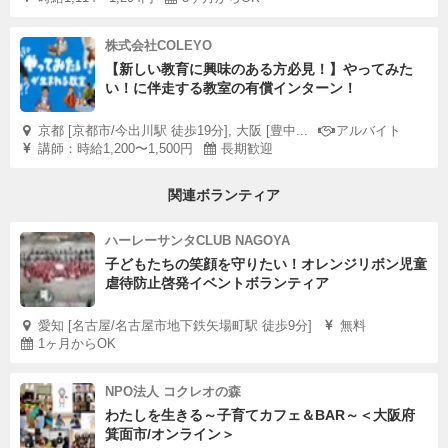
株式会社COLEYO
【新しい教育に興味のある方必見！】やってみた
い！に伴走する教室の有償インターン！
京都 [京都市/今出川駅 徒歩19分], 大阪 [豊中...
アルバイト
講師：時給1,200〜1,500円
長期歓迎
関連ボランティア
ハーレーサンタCLUB NAGOYA
子どもたちの笑顔を守りたい！オレンジリボン児童
虐待防止啓発イベントボランティア
愛知 [名古屋/名古屋市地下鉄矢場町駅 徒歩9分]
無料
1ヶ月からOK
NPO法人 コクレオの森
わたしを生きる～子育てカフェ＆BAR～＜大阪府
箕面市/オンライン＞