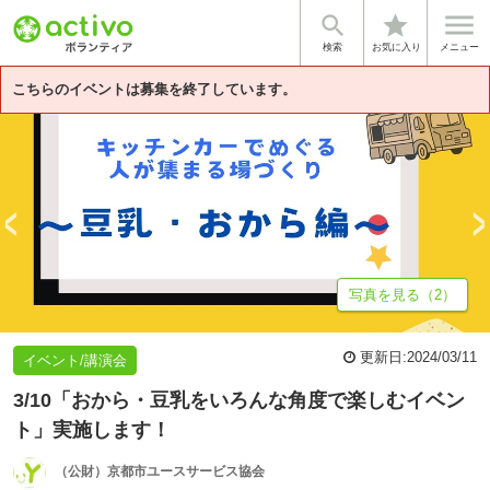


star
基本情報
体験談・雰囲気
法人情報
検索
お気に入り
メニュー
こちらのイベントは募集を終了しています。
写真を見る（2）
更新日:
2024/03/11
イベント/講演会
3/10「おから・豆乳をいろんな角度で楽しむイベン
ト」実施します！
（公財）京都市ユースサービス協会