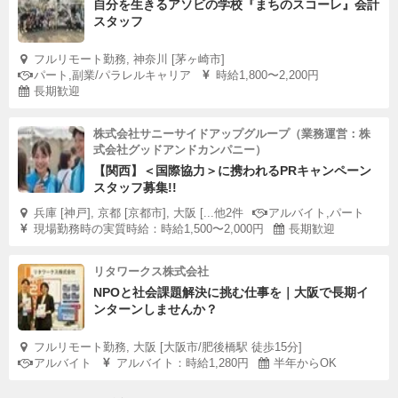
自分を生きるアソビの学校『まちのスコーレ』会計
スタッフ
フルリモート勤務, 神奈川 [茅ヶ崎市]
パート,副業/パラレルキャリア
時給1,800〜2,200円
長期歓迎
株式会社サニーサイドアップグループ（業務運営：株
式会社グッドアンドカンパニー）
【関西】＜国際協力＞に携われるPRキャンペーン
スタッフ募集!!
兵庫 [神戸], 京都 [京都市], 大阪 [...他2件
アルバイト,パート
現場勤務時の実質時給：時給1,500〜2,000円
長期歓迎
リタワークス株式会社
NPOと社会課題解決に挑む仕事を｜大阪で長期イ
ンターンしませんか？
フルリモート勤務, 大阪 [大阪市/肥後橋駅 徒歩15分]
アルバイト
アルバイト：時給1,280円
半年からOK