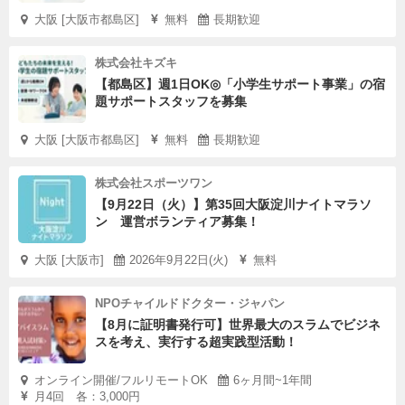
大阪 [大阪市都島区]
無料
長期歓迎
株式会社キズキ
【都島区】週1日OK◎「小学生サポート事業」の宿
題サポートスタッフを募集
大阪 [大阪市都島区]
無料
長期歓迎
株式会社スポーツワン
【9月22日（火）】第35回大阪淀川ナイトマラソ
ン 運営ボランティア募集！
大阪 [大阪市]
2026年9月22日(火)
無料
NPOチャイルドドクター・ジャパン
【8月に証明書発行可】世界最大のスラムでビジネ
スを考え、実行する超実践型活動！
オンライン開催/フルリモートOK
6ヶ月間~1年間
月4回 各：3,000円