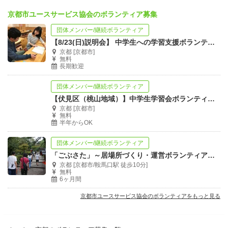
京都市ユースサービス協会のボランティア募集
団体メンバー/継続ボランティア
【8/23(日)説明会】 中学生への学習支援ボランティア説明会【別日個別説明可】
京都 [京都市]
無料
長期歓迎
団体メンバー/継続ボランティア
【伏見区（桃山地域）】中学生学習会ボランティアスタッフ募集
京都 [京都市]
無料
半年からOK
団体メンバー/継続ボランティア
「ごぶさた」～居場所づくり・運営ボランティア～募集!
京都 [京都市/鞍馬口駅 徒歩10分]
無料
6ヶ月間
京都市ユースサービス協会のボランティアをもっと見る