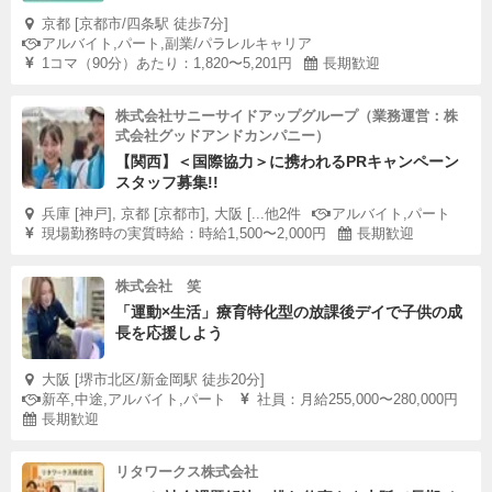
京都 [京都市/四条駅 徒歩7分]
アルバイト,パート,副業/パラレルキャリア
1コマ（90分）あたり：1,820〜5,201円
長期歓迎
株式会社サニーサイドアップグループ（業務運営：株
式会社グッドアンドカンパニー）
【関西】＜国際協力＞に携われるPRキャンペーン
スタッフ募集!!
兵庫 [神戸], 京都 [京都市], 大阪 [...他2件
アルバイト,パート
現場勤務時の実質時給：時給1,500〜2,000円
長期歓迎
株式会社 笑
「運動×生活」療育特化型の放課後デイで子供の成
長を応援しよう
大阪 [堺市北区/新金岡駅 徒歩20分]
新卒,中途,アルバイト,パート
社員：月給255,000〜280,000円
長期歓迎
リタワークス株式会社