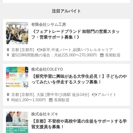
注目アルバイト
有限会社シサム工房
《フェアトレードブランド 卸部門の営業スタッ
フ・営業サポート募集！》
京都 [京都市]
新卒,中途,パート,副業/パラレルキャリア
週5日8時間勤務の場合：月給225,000〜270,000円
長期歓迎
株式会社COLEYO
【探究学習に興味がある大学生必見！】子どものや
ってみたいを伴走するスタッフ募集！
京都 [京都市], 大阪 [豊中市/少路駅 徒歩14分]
アルバイト
時給1,200〜1,500円
長期歓迎
株式会社キズキ
【京都】不登校や高校中退の生徒をサポートする学
習支援員を募集！