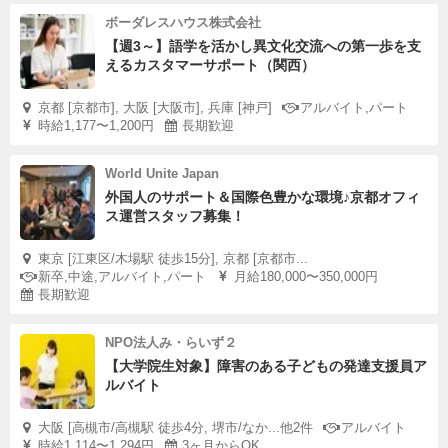
ボーダレスハウス株式会社
【週3～】語学を活かし異文化交流への第一歩を支
えるカスタマーサポート（関西）
京都 [京都市], 大阪 [大阪市], 兵庫 [神戸]
アルバイト,パート
時給1,177〜1,200円
長期歓迎
World Unite Japan
外国人のサポート＆国際色豊かな環境♪京都オフィ
ス運営スタッフ募集！
東京 [江東区/木場駅 徒歩15分], 京都 [京都市...
新卒,中途,アルバイト,パート
月給180,000〜350,000円
長期歓迎
NPO法人み・らいず２
【大学院生対象】障害のある子どもの発達支援員ア
ルバイト
大阪 [高槻市/高槻駅 徒歩4分, 堺市/なか...他2件
アルバイト
時給1,114〜1,294円
3ヶ月からOK