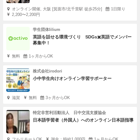
オンライン開催, 大阪 [箕面市/北千里駅 徒歩25分]
1日限り
2,200〜2,200円
学生団体lilium
英語を話せる環境づくり SDGs✖️英語でメンバー
募集中！
無料
1ヶ月からOK
株式会社irodori
小中学生向けオンライン学習サポーター
滋賀
無料
3ヶ月からOK
特定非営利活動法人 日中交流支援協会
日本語学習者（外国人）へのオンライン日本語指導
フルリモートOK
謝金：時給1,000円
1ヶ月からOK