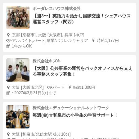
ボーダレスハウス株式会社
【週3〜】英語力を活かし国際交流！シェアハウス
運営スタッフ（関西）
京都 [京都市], 大阪 [大阪市], 兵庫 [神戸]
アルバイト,パート,副業/パラレルキャリア
時給1,177円
1年からOK
株式会社キズキ
【大阪】公共事業の運営をバックオフィスから支え
る事務スタッフ募集！
大阪 [大阪市北区]
パート
時給1,300円
~2027年3月31日(水)まで
株式会社エデュケーショナルネットワーク
毎週(金)☆和泉市の小学生の学習サポート！
大阪 [和泉市/北信太駅 徒歩10分]