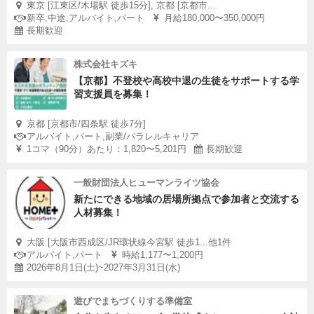
東京 [江東区/木場駅 徒歩15分], 京都 [京都市...
新卒,中途,アルバイト,パート
月給180,000〜350,000円
長期歓迎
株式会社キズキ
【京都】不登校や高校中退の生徒をサポートする学
習支援員を募集！
京都 [京都市/四条駅 徒歩7分]
アルバイト,パート,副業/パラレルキャリア
1コマ（90分）あたり：1,820〜5,201円
長期歓迎
一般財団法人ヒューマンライツ協会
新たにできる地域の居場所拠点で参加者と交流する
人材募集！
大阪 [大阪市西成区/JR環状線今宮駅 徒歩1...他1件
アルバイト,パート
時給1,177〜1,200円
2026年8月1日(土)~2027年3月31日(水)
遊びでまちづくりする準備室