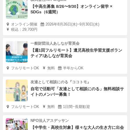
【中高生募集 8/26〜9/30】オンライン留学 ×
SDGs（6週間）
オンライン開催
2026年8月26日(水)~9月30日(水)
税込：29,700円
一般財団法人あしなが育英会
【週1回フルリモート】遺児高校生学習支援ボラン
ティア/あしなが育英会
フルリモートOK
無料
半年からOK
友達として相談にのる『ココトモ』
自宅で活動可「友達として相談にのる」無料相談サ
イトのメンバー募集！
フルリモートOK
無料
1日間~長期歓迎
NPO法人アスデッサン
【中学生・高校生対象】様々な大人の生き方に出会