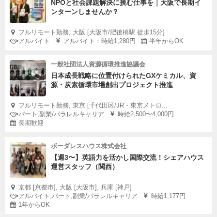
NPOと社会課題解決に挑む仕事を｜大阪で長期イ
ンターンしませんか？
フルリモート勤務, 大阪 [大阪市/肥後橋駅 徒歩15分]
アルバイト
アルバイト：時給1,280円
半年からOK
一般社団法人資源循環推進協議会
日本成長戦略に位置付けられたGXケミカル、資
源・炭素循環市場創出プロジェクト推進
フルリモート勤務, 東京 [千代田区/JR・東京メトロ...
パート,副業/パラレルキャリア
時給2,500〜4,000円
長期歓迎
ボーダレスハウス株式会社
【週3〜】英語力を活かし国際交流！シェアハウス
運営スタッフ（関西）
京都 [京都市], 大阪 [大阪市], 兵庫 [神戸]
アルバイト,パート,副業/パラレルキャリア
時給1,177円
1年からOK