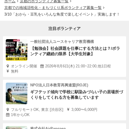
ホーム
京都のボランティア募集一覧
京都での地域活性化・まちづくり系ボランティア募集一覧
3/10「おから・豆乳をいろんな角度で楽しむイベント」実施します！
注目ボランティア
一般社団法人ユースキャリア教育機構
【勉強会】社会課題を仕事にする方法とは？/ボラ
ンティア継続の限界【大学生対象】
オンライン開催
2026年8月6日(木) 21:00~22:00,他1日程
無料
NPO法人日本教育再興連盟(ROJE)
ギフテッド傾向で学校に馴染みづらい子の居場所づ
くりをしてくれる方を募集しています
フルリモートOK, 東京 [渋谷区]
3,000〜6,000円
1年からOK
株式会社AirPangaea