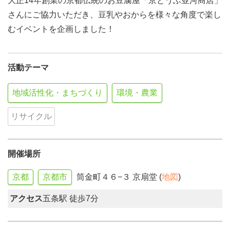
大正14年創業の京都伝統のお豆腐屋「京とうふ並河商店」
さんにご協力いただき、豆乳やおからを様々な角度で楽し
むイベントを企画しました！
活動テーマ
地域活性化・まちづくり
環境・農業
リサイクル
開催場所
京都
京都市
筒金町４６−３ 京扇堂 (
地図
)
アクセス
五条駅 徒歩7分