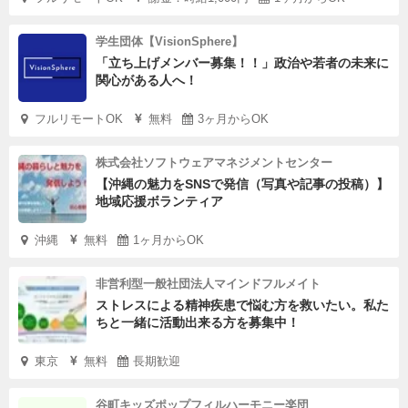
学生団体【VisionSphere】
「立ち上げメンバー募集！！」政治や若者の未来に
関心がある人へ！
フルリモートOK
無料
3ヶ月からOK
株式会社ソフトウェアマネジメントセンター
【沖縄の魅力をSNSで発信（写真や記事の投稿）】
地域応援ボランティア
沖縄
無料
1ヶ月からOK
非営利型一般社団法人マインドフルメイト
ストレスによる精神疾患で悩む方を救いたい。私た
ちと一緒に活動出来る方を募集中！
東京
無料
長期歓迎
谷町キッズポップフィルハーモニー楽団