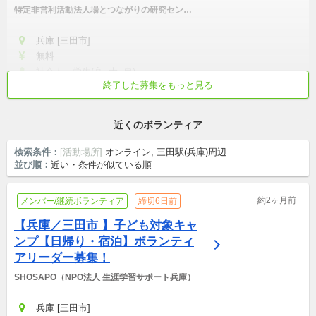
特定非営利活動法人場とつながりの研究センタ
ー
兵庫 [三田市]
無料
社会人・学生(高, 大, 専)
終了した募集をもっと見る
初心者歓迎
土日中心
勉強熱心
活動外交流が盛ん
真面目・本気
近くのボランティア
検索条件：
[活動場所]
オンライン, 三田駅(兵庫)周辺
並び順：
近い・条件が似ている順
約2ヶ月前
メンバー/継続ボランティア
締切6日前
【兵庫／三田市 】子ども対象キャ
ンプ【日帰り・宿泊】ボランティ
アリーダー募集！
SHOSAPO（NPO法人 生涯学習サポート兵庫）
兵庫 [三田市]