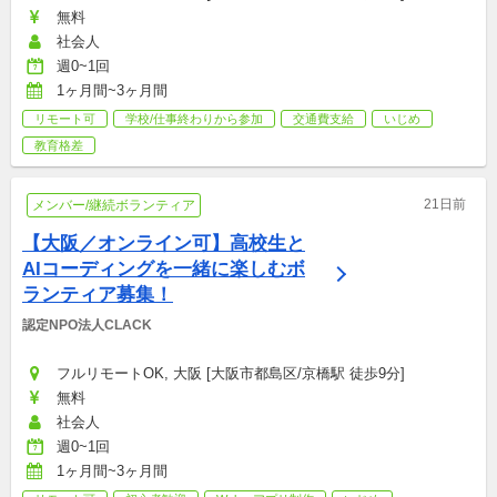
無料
社会人
週0~1回
1ヶ月間~3ヶ月間
リモート可
学校/仕事終わりから参加
交通費支給
いじめ
教育格差
21日前
メンバー/継続ボランティア
【大阪／オンライン可】高校生と
AIコーディングを一緒に楽しむボ
ランティア募集！
認定NPO法人CLACK
フルリモートOK, 大阪 [大阪市都島区/京橋駅 徒歩9分]
無料
社会人
週0~1回
1ヶ月間~3ヶ月間