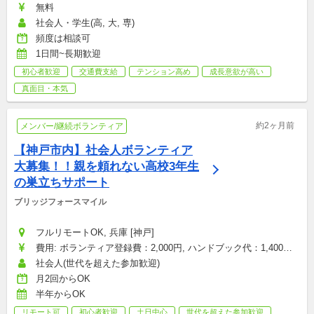
無料
社会人・学生(高, 大, 専)
頻度は相談可
1日間~長期歓迎
初心者歓迎
交通費支給
テンション高め
成長意欲が高い
真面目・本気
約2ヶ月前
メンバー/継続ボランティア
【神戸市内】社会人ボランティア
大募集！！親を頼れない高校3年生
の巣立ちサポート
ブリッジフォースマイル
フルリモートOK, 兵庫 [神戸]
費用: ボランティア登録費：2,000円, ハンドブック代：1,400円, 
研修参加費：2,000円, その他雑費：会場型のみ（お菓子・飲み
社会人(世代を超えた参加歓迎)
物代など）：1,500円
月2回からOK
半年からOK
リモート可
初心者歓迎
土日中心
世代を超えた参加歓迎