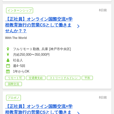
8日前
インターンシップ
【正社員】オンライン国際交流×学
校教育旅行の営業CSとして働きま
せんか？？
With The World
フルリモート勤務, 兵庫 [神戸市中央区]
月給250,000〜350,000円
社会人
週4~5回
1年からOK
リモート可
交通費支給
ストリートチルドレン
平和
国際交流
8日前
プロボノ
【正社員】オンライン国際交流×学
校教育旅行の営業CSとして働きま