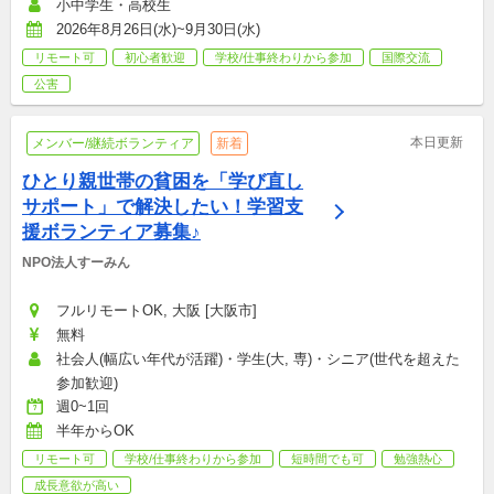
小中学生・高校生
2026年8月26日(水)~9月30日(水)
リモート可
初心者歓迎
学校/仕事終わりから参加
国際交流
公害
本日更新
メンバー/継続ボランティア
新着
ひとり親世帯の貧困を「学び直し
サポート」で解決したい！学習支
援ボランティア募集♪
NPO法人すーみん
フルリモートOK, 大阪 [大阪市]
無料
社会人(幅広い年代が活躍)・学生(大, 専)・シニア(世代を超えた
参加歓迎)
週0~1回
半年からOK
リモート可
学校/仕事終わりから参加
短時間でも可
勉強熱心
成長意欲が高い