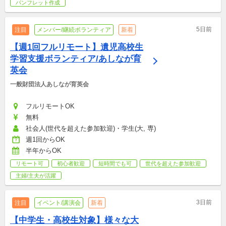
パンフレット作成
5日前
注目
メンバー/継続ボランティア
新着
【週1回フルリモート】遺児高校生
学習支援ボランティア/あしなが育
英会
一般財団法人あしなが育英会
フルリモートOK
無料
社会人(世代を超えた参加歓迎)・学生(大, 専)
週1回からOK
半年からOK
リモート可
初心者歓迎
短時間でも可
世代を超えた参加歓迎
主婦/主夫が活躍
3日前
注目
イベント/講演会
新着
【中学生・高校生対象】様々な大