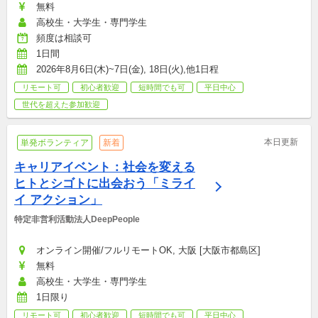
無料
高校生・大学生・専門学生
頻度は相談可
1日間
2026年8月6日(木)~7日(金), 18日(火),他1日程
リモート可
初心者歓迎
短時間でも可
平日中心
世代を超えた参加歓迎
本日更新
単発ボランティア
新着
キャリアイベント：社会を変える
ヒトとシゴトに出会おう「ミライ
イ アクション」
特定非営利活動法人DeepPeople
オンライン開催/フルリモートOK, 大阪 [大阪市都島区]
無料
高校生・大学生・専門学生
1日限り
リモート可
初心者歓迎
短時間でも可
平日中心