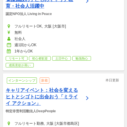
育・社会人活躍中
認定NPO法人 Living in Peace
フルリモートOK, 大阪 [大阪市]
無料
社会人
週1回からOK
1年からOK
リモート可
初心者歓迎
土日中心
勉強熱心
成長意欲が高い
本日更新
インターンシップ
新着
キャリアイベント：社会を変える
ヒトとシゴトに出会おう「ミライ
イ アクション」
特定非営利活動法人DeepPeople
フルリモート勤務, 大阪 [大阪市都島区]