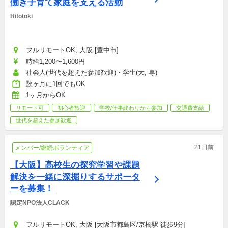
働き子育て家庭を支える活動
Hitotoki
フルリモートOK, 大阪 [豊中市]
時給1,200〜1,600円
社会人(世代を超えた参加歓迎)・学生(大, 専)
数ヶ月に1回でもOK
1ヶ月からOK
リモート可
初心者歓迎
学校/仕事終わりから参加
交通費支給
世代を超えた参加歓迎
21日前
メンバー/継続ボランティア
【大阪】高校生の探究学習や課題
解決を一緒に深掘りするサポータ
ーを募集！
認定NPO法人CLACK
フルリモートOK, 大阪 [大阪市都島区/京橋駅 徒歩9分]