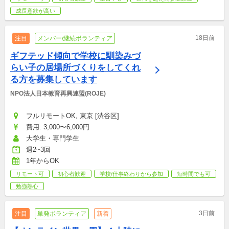
成長意欲が高い
18日前
注目
メンバー/継続ボランティア
ギフテッド傾向で学校に馴染みづ
らい子の居場所づくりをしてくれ
る方を募集しています
NPO法人日本教育再興連盟(ROJE)
フルリモートOK, 東京 [渋谷区]
費用: 3,000〜6,000円
大学生・専門学生
週2~3回
1年からOK
リモート可
初心者歓迎
学校/仕事終わりから参加
短時間でも可
勉強熱心
3日前
注目
単発ボランティア
新着