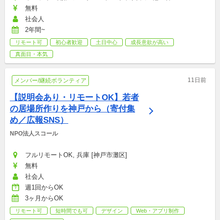
無料
社会人
2年間~
リモート可
初心者歓迎
土日中心
成長意欲が高い
真面目・本気
11日前
メンバー/継続ボランティア
【説明会あり・リモートOK】若者
の居場所作りを神戸から（寄付集
め／広報SNS）
NPO法人スコール
フルリモートOK, 兵庫 [神戸市灘区]
無料
社会人
週1回からOK
3ヶ月からOK
リモート可
短時間でも可
デザイン
Web・アプリ制作