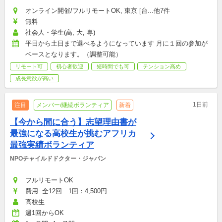
オンライン開催/フルリモートOK, 東京 [台...他7件
無料
社会人・学生(高, 大, 専)
平日から土日まで選べるようになっています 月に１回の参加が
ベースとなります。（調整可能）
リモート可
初心者歓迎
短時間でも可
テンション高め
成長意欲が高い
1日前
注目
メンバー/継続ボランティア
新着
【今から間に合う】志望理由書が
最強になる高校生が挑むアフリカ
最強実績ボランティア
NPOチャイルドドクター・ジャパン
フルリモートOK
費用: 全12回　1回：4,500円
高校生
週1回からOK