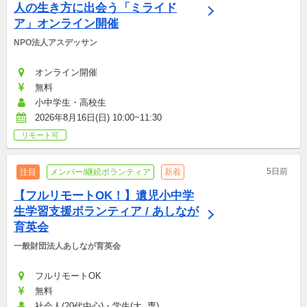
人の生き方に出会う「ミライド
ア」オンライン開催
NPO法人アスデッサン
オンライン開催
無料
小中学生・高校生
2026年8月16日(日) 10:00~11:30
リモート可
5日前
注目
メンバー/継続ボランティア
新着
【フルリモートOK！】遺児小中学
生学習支援ボランティア / あしなが
育英会
一般財団法人あしなが育英会
フルリモートOK
無料
社会人(20代中心)・学生(大, 専)