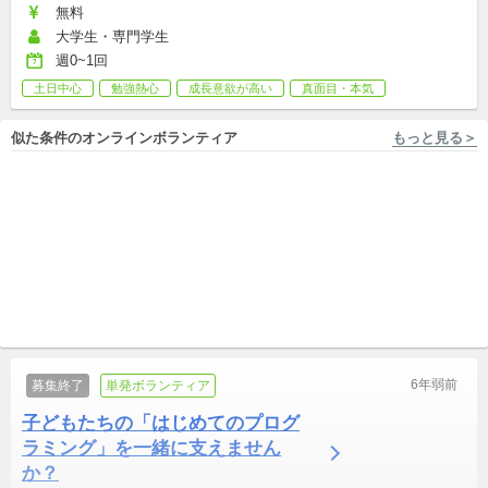
無料
大学生・専門学生
週0~1回
土日中心
勉強熱心
成長意欲が高い
真面目・本気
似た条件のオンラインボランティア
もっと見る＞
フルリモートOK, 東京 [渋谷区] NPO法人日本教育再興連盟(ROJE)
フルリモートOK 友達として相談にのる『ココトモ』
ギフテッド傾向で学校に馴染
自宅で活動可「友達として相
みづらい子の居場所づくりを
談にのる」無料相談サイトの
してくれる方を募集していま
団体メンバー/継続ボランティア
メンバー募集！
団体メンバー/継続ボランティア
す
6年弱前
募集終了
単発ボランティア
子どもたちの「はじめてのプログ
ラミング」を一緒に支えません
か？