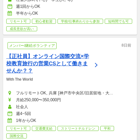
週1回からOK
半年からOK
リモート可
初心者歓迎
学校/仕事終わりから参加
短時間でも可
成長意欲が高い
8日前
メンバー/継続ボランティア
【正社員】オンライン国際交流×学
校教育旅行の営業CSとして働きま
せんか？？
With The World
フルリモートOK, 兵庫 [神戸市中央区/旧居留地・大...
月給250,000〜350,000円
社会人
週4~5回
1年からOK
リモート可
交通費支給
ストリートチルドレン
平和
国際交流