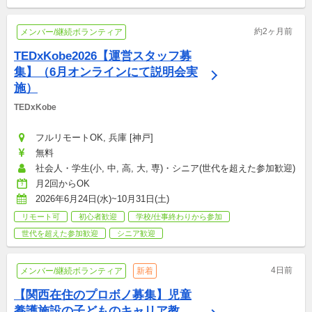
約2ヶ月前
メンバー/継続ボランティア
TEDxKobe2026【運営スタッフ募
集】（6月オンラインにて説明会実
施）
TEDxKobe
フルリモートOK, 兵庫 [神戸]
無料
社会人・学生(小, 中, 高, 大, 専)・シニア(世代を超えた参加歓迎)
月2回からOK
2026年6月24日(水)~10月31日(土)
リモート可
初心者歓迎
学校/仕事終わりから参加
世代を超えた参加歓迎
シニア歓迎
4日前
メンバー/継続ボランティア
新着
【関西在住のプロボノ募集】児童
養護施設の子どものキャリア教