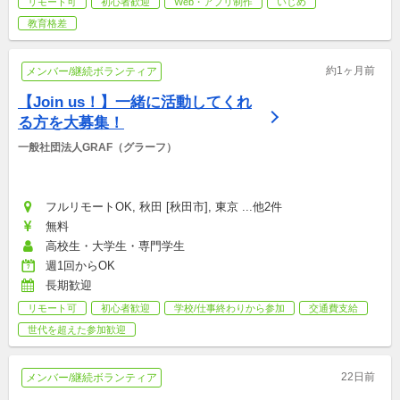
リモート可
初心者歓迎
Web・アプリ制作
いじめ
教育格差
約1ヶ月前
メンバー/継続ボランティア
【Join us！】一緒に活動してくれ
る方を大募集！
一般社団法人GRAF（グラーフ）
フルリモートOK, 秋田 [秋田市], 東京 ...他2件
無料
高校生・大学生・専門学生
週1回からOK
長期歓迎
リモート可
初心者歓迎
学校/仕事終わりから参加
交通費支給
世代を超えた参加歓迎
22日前
メンバー/継続ボランティア