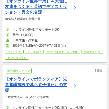
【オンライン世界一周】４大陸に
友達をつくる・英語でディスカッ
ション・異文化交流
NPO法人教室から世界一周
オンライン開催/フルリモートOK
費用: 11,000円
小中学生・高校生
2026年9月1日(火)~2027年7月31日(土)
リモート可
初心者歓迎
学校/仕事終わりから参加
短時間でも可
テンション高め
8日前
単発ボランティア
【オンラインでボランティア】児
童養護施設で暮らす子供たちの支
援
一般財団法人　みらいこども財団
オンライン開催/フルリモートOK, 東京, 大...他45件