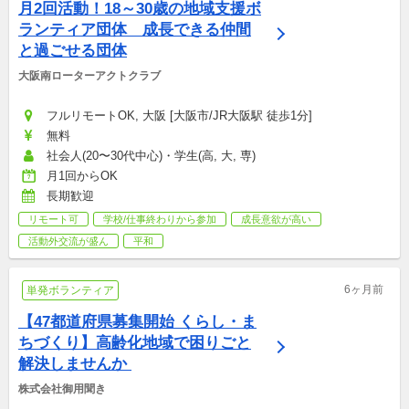
月2回活動！18～30歳の地域支援ボ
ランティア団体　成長できる仲間
と過ごせる団体
大阪南ローターアクトクラブ
フルリモートOK, 大阪 [大阪市/JR大阪駅 徒歩1分]
無料
社会人(20〜30代中心)・学生(高, 大, 専)
月1回からOK
長期歓迎
リモート可
学校/仕事終わりから参加
成長意欲が高い
活動外交流が盛ん
平和
6ヶ月前
単発ボランティア
【47都道府県募集開始 くらし・ま
ちづくり】高齢化地域で困りごと
解決しませんか 
株式会社御用聞き