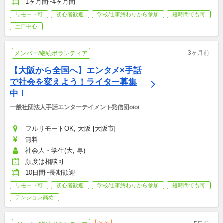
1ヶ月間~4ヶ月間
リモート可
初心者歓迎
学校/仕事終わりから参加
短時間でも可
土日中心
3ヶ月前
メンバー/継続ボランティア
【大阪から全国へ】エンタメ×手話
で社会を変えよう！ライター募集
中！
一般社団法人手話エンターテイメント発信団oioi
フルリモートOK, 大阪 [大阪市]
無料
社会人・学生(大, 専)
頻度は相談可
10日間~長期歓迎
リモート可
初心者歓迎
学校/仕事終わりから参加
短時間でも可
テンション高め