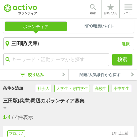


star
検索
お気に入り
メニュー
NPO職員/バイト
ボランティア
選択
検索
filter_list
絞り込み
関連/人気条件から探す
条件を追加
社会人
大学生・専門学生
高校生
小中学生
三田駅(兵庫)周辺のボランティア募集
filter_list
1-4
/
4
件表示
1年以上前
プロボノ