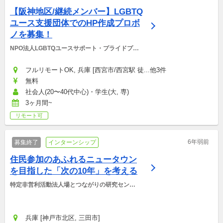
【阪神地区/継続メンバー】LGBTQ
ユース支援団体でのHP作成プロボ
ノを募集！
NPO法人LGBTQユースサポート・プライドプロ
ジェクト
フルリモートOK, 兵庫 [西宮市/西宮駅 徒...他3件
無料
社会人(20〜40代中心)・学生(大, 専)
3ヶ月間~
リモート可
6年弱前
募集終了
インターンシップ
住民参加のあふれるニュータウン
を目指した「次の10年」を考える
特定非営利活動法人場とつながりの研究センタ
ー
兵庫 [神戸市北区, 三田市]