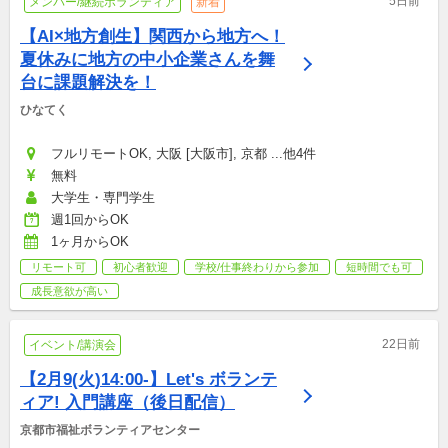
5日前
メンバー/継続ボランティア
新着
【AI×地方創生】関西から地方へ！
夏休みに地方の中小企業さんを舞
台に課題解決を！
ひなてく
フルリモートOK, 大阪 [大阪市], 京都 ...他4件
無料
大学生・専門学生
週1回からOK
1ヶ月からOK
リモート可
初心者歓迎
学校/仕事終わりから参加
短時間でも可
成長意欲が高い
22日前
イベント/講演会
【2月9(火)14:00-】Let's ボランテ
ィア! 入門講座（後日配信）
京都市福祉ボランティアセンター