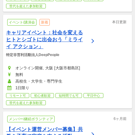
世代を超えた参加歓迎
本日更新
イベント/講演会
新着
キャリアイベント：社会を変える
ヒトとシゴトに出会おう「ミライ
イ アクション」
特定非営利活動法人DeepPeople
オンライン開催, 大阪 [大阪市都島区]
無料
高校生・大学生・専門学生
1日限り
リモート可
初心者歓迎
短時間でも可
平日中心
世代を超えた参加歓迎
6ヶ月前
メンバー/継続ボランティア
【イベント運営メンバー募集】共