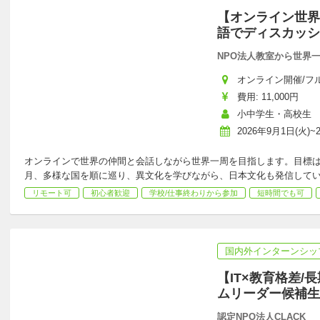
【オンライン世界
語でディスカッシ
NPO法人教室から世界
オンライン開催/フ
費用: 11,000円
小中学生・高校生
2026年9月1日(火)~
オンラインで世界の仲間と会話しながら世界一周を目指します。目標
月、多様な国を順に巡り、異文化を学びながら、日本文化も発信して
リモート可
初心者歓迎
学校/仕事終わりから参加
短時間でも可
国内外インターンシッ
【IT×教育格差
ムリーダー候補生
認定NPO法人CLACK