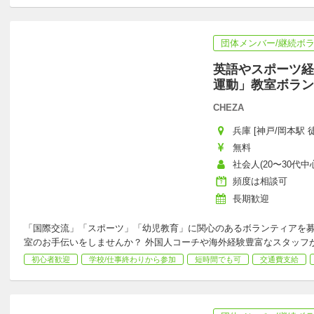
団体メンバー/継続ボ
英語やスポーツ経
運動」教室ボラン
CHEZA
兵庫 [神戸/岡本駅 
無料
社会人(20〜30代中心
頻度は相談可
長期歓迎
「国際交流」「スポーツ」「幼児教育」に関心のあるボランティアを募
室のお手伝いをしませんか？ 外国人コーチや海外経験豊富なスタッフが
初心者歓迎
学校/仕事終わりから参加
短時間でも可
交通費支給