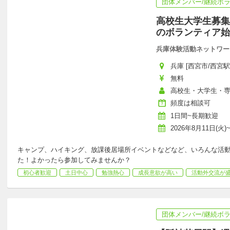
団体メンバー/継続ボ
高校生大学生募集
のボランティア始
兵庫体験活動ネットワー
兵庫 [西宮市/西宮駅
無料
高校生・大学生・
頻度は相談可
1日間~長期歓迎
2026年8月11日(火)~
キャンプ、ハイキング、放課後居場所イベントなどなど、いろんな活動
た！よかったら参加してみませんか？
初心者歓迎
土日中心
勉強熱心
成長意欲が高い
活動外交流が
団体メンバー/継続ボ