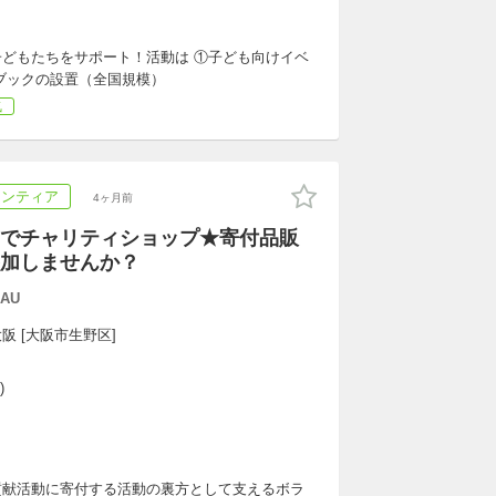
どもたちをサポート！活動は ①子ども向けイベ
ブックの設置（全国規模）
気
ランティア
4ヶ月前
でチャリティショップ★寄付品販
加しませんか？
AU
阪 [大阪市生野区]
)
貢献活動に寄付する活動の裏方として支えるボラ