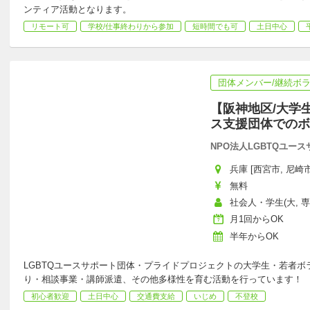
ンティア活動となります。
リモート可
学校/仕事終わりから参加
短時間でも可
土日中心
団体メンバー/継続ボ
【阪神地区/大学
ス支援団体でのボ
NPO法人LGBTQユー
兵庫 [西宮市, 尼崎市
無料
社会人・学生(大, 専
月1回からOK
半年からOK
LGBTQユースサポート団体・プライドプロジェクトの大学生・若者ボ
り・相談事業・講師派遣、その他多様性を育む活動を行っています！
初心者歓迎
土日中心
交通費支給
いじめ
不登校