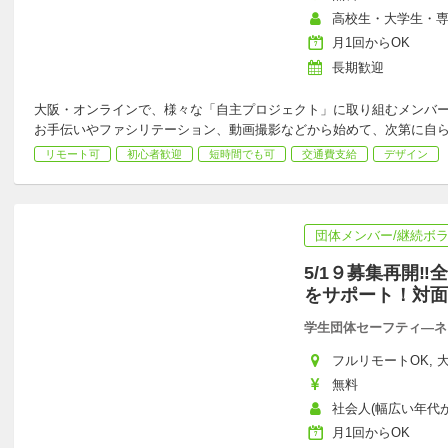
高校生・大学生・
月1回からOK
長期歓迎
大阪・オンラインで、様々な「自主プロジェクト」に取り組むメンバ
お手伝いやファシリテーション、動画撮影などから始めて、次第に自
リモート可
初心者歓迎
短時間でも可
交通費支給
デザイン
団体メンバー/継続ボ
5/1９募集再開
をサポート！対面
学生団体セーフティ―ネ
フルリモートOK, 
無料
社会人(幅広い年代が活
月1回からOK