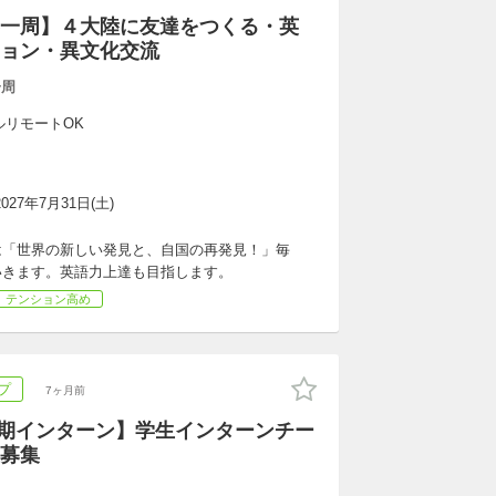
一周】４大陸に友達をつくる・英
ョン・異文化交流
一周
ルリモートOK
2027年7月31日(土)
は「世界の新しい発見と、自国の再発見！」毎
いきます。英語力上達も目指します。
テンション高め
プ
7ヶ月前
/長期インターン】学生インターンチー
募集