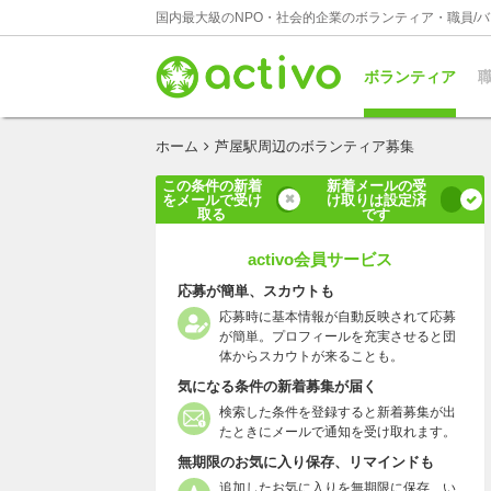
国内最大級のNPO・社会的企業のボランティア・職員/
ボランティア
職
ホーム
芦屋駅周辺のボランティア募集
この条件の新着
新着メールの受
をメールで受け
け取りは設定済
取る
です
activo会員サービス
応募が簡単、スカウトも
応募時に基本情報が自動反映されて応募
が簡単。プロフィールを充実させると団
体からスカウトが来ることも。
気になる条件の新着募集が届く
検索した条件を登録すると新着募集が出
たときにメールで通知を受け取れます。
無期限のお気に入り保存、リマインドも
追加したお気に入りを無期限に保存、い