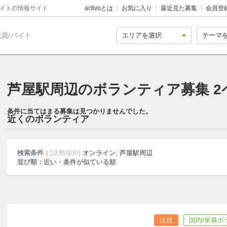
バイトの情報サイト
activoとは
お気に入り
最近見た募集
会員登
員/バイト
芦屋駅周辺のボランティア募集 2
条件に当てはまる募集は見つかりませんでした。
近くのボランティア
検索条件：
[活動場所]
オンライン, 芦屋駅周辺
並び順：
近い・条件が似ている順
注目
国内/単発ボ