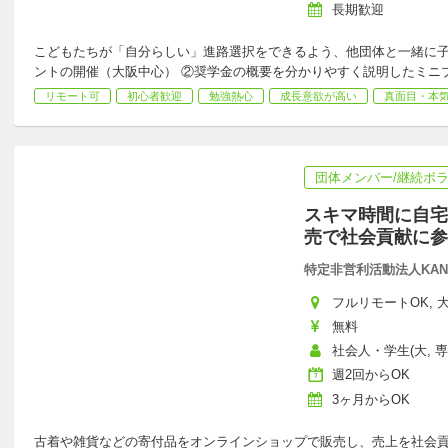
長期歓迎
こどもたちが「自分らしい」進路選択をできるよう、他団体と一緒に子
ントの開催（大阪中心） ②奨学金の概要を分かりやすく説明したミニ
リモート可
初心者歓迎
勉強熱心
成長意欲が高い
真面目・本
団体メンバー/継続ボ
スキマ時間に自宅
売で社会貢献に参
特定非営利活動法人KAN
フルリモートOK, 大
無料
社会人・学生(大, 専
週2回からOK
3ヶ月からOK
古着や雑貨などの寄付品をオンラインショップで販売し、売上を社会