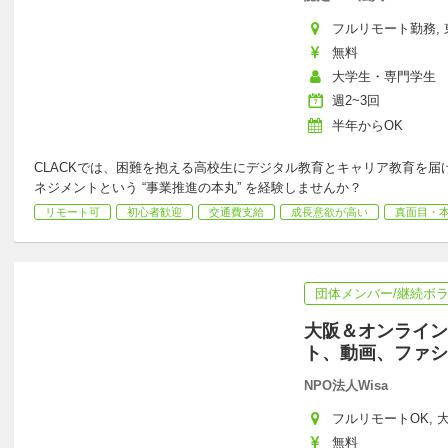
フルリモート勤務, 東
無料
大学生・専門学生
週2~3回
半年からOK
CLACKでは、困難を抱える高校生にデジタル教育とキャリア教育を届
ネジメントという “事業推進の本丸” を経験しませんか？
リモート可
初心者歓迎
交通費支給
成長意欲が高い
真面目・
団体メンバー/継続ボ
大阪＆オンライン
ト、動画、ファシ
NPO法人Wisa
フルリモートOK, 大
無料