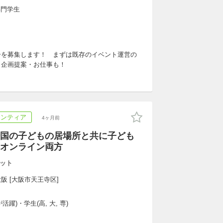
専門学生
ーを募集します！ まずは既存のイベント運営の
ら企画提案・お仕事も！
ランティア
4ヶ月前
‼全国の子どもの居場所と共に子ども
オンライン両方
ット
大阪 [大阪市天王寺区]
躍)・学生(高, 大, 専)