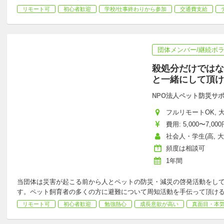
リモート可
初心者歓迎
学校/仕事終わりから参加
交通費支給
団体メンバー/継続ボ
殺処分だけではな
と一緒にして頂け
NPO法人ペット防災サ
フルリモートOK, 
費用: 5,000〜7,000
社会人・学生(高, 大,
頻度は相談可
1年間
当団体は災害が起こる前から人とペットの防災・減災の啓発活動をし
す。ペット飼育者の多くの方に避難について周知活動を手伝って頂け
リモート可
初心者歓迎
勉強熱心
成長意欲が高い
真面目・本