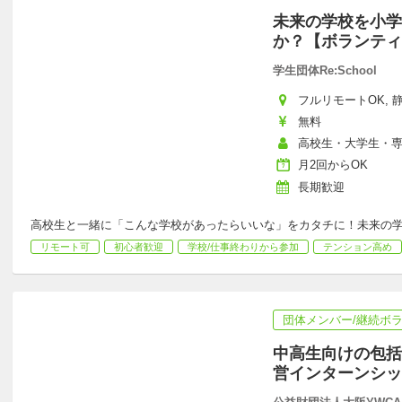
未来の学校を小学
か？【ボランティ
学生団体Re:School
フルリモートOK, 静
無料
高校生・大学生・
月2回からOK
長期歓迎
高校生と一緒に「こんな学校があったらいいな」をカタチに！未来の
リモート可
初心者歓迎
学校/仕事終わりから参加
テンション高め
団体メンバー/継続ボ
中高生向けの包括
営インターンシッ