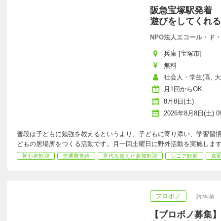
阪急宝塚駅発着 
遊びをしてくれる
NPO法人エコール・ド
兵庫 [宝塚市]
無料
社会人・学生(高, 
月1回からOK
8月8日(土)
2026年8月8日(土) 09
普段は子どもに勉強を教えるというより、子どもに寄り添い、学習習
どもの居場所をつくる活動です。月一回土曜日に野外活動を実施しま
初心者歓迎
交通費支給
世代を超えた参加歓迎
シニア歓迎
真
プロボノ
約2年前
【プロボノ募集】