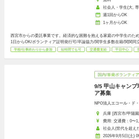
社会人・学生(大, 
週1回からOK
1ヶ月からOK
西宮市からの委託事業です。経済的な困難を抱える家庭の中学生のために
1日からOK/ボランティア証明発行可/卒論協力/関学生多数在籍/関関同
学校/仕事終わりから参加
短時間でも可
交通費支給
平日中心
国内/単発ボランティ
9/5 甲山キャ
ア募集
NPO法人エコール・ド
兵庫 [西宮市/甲陽園
費用: 交通費：0〜1,
社会人(世代を超えた参
2026年9月5日(土) 09