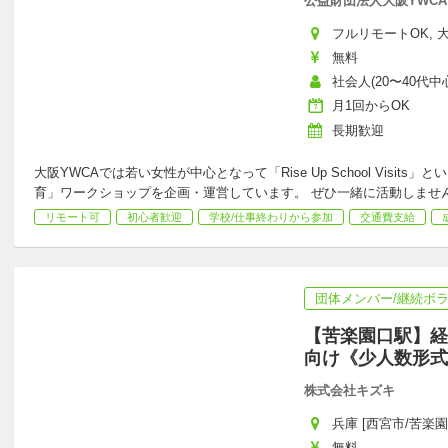
公益財団法人大阪YWCA
フルリモートOK, 大
無料
社会人(20〜40代中心
月1回からOK
長期歓迎
大阪YWCAでは若い女性が中心となって「Rise Up School Visi
育」ワークショップを企画・運営しています。 ぜひ一緒に活動しませ
リモート可
初心者歓迎
学校/仕事終わりから参加
交通費支給
団体メンバー/継続ボ
【苦楽園口駅】経
向け《少人数形式
株式会社キズキ
兵庫 [西宮市/苦楽園
無料