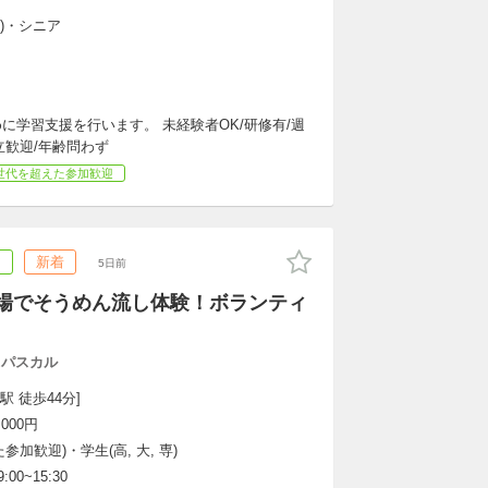
専)・シニア
学習支援を行います。 未経験者OK/研修有/週
立歓迎/年齢問わず
世代を超えた参加歓迎
ア
新着
5日前
ンプ場でそうめん流し体験！ボランティ
・パスカル
駅 徒歩44分]
000円
加歓迎)・学生(高, 大, 専)
:00~15:30