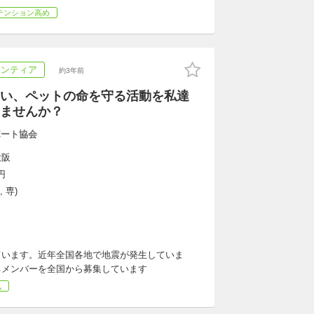
テンション高め
ランティア
約3年前
い、ペットの命を守る活動を私達
ませんか？
ポート協会
大阪
円
 専)
ています。近年全国各地で地震が発生していま
るメンバーを全国から募集しています
気