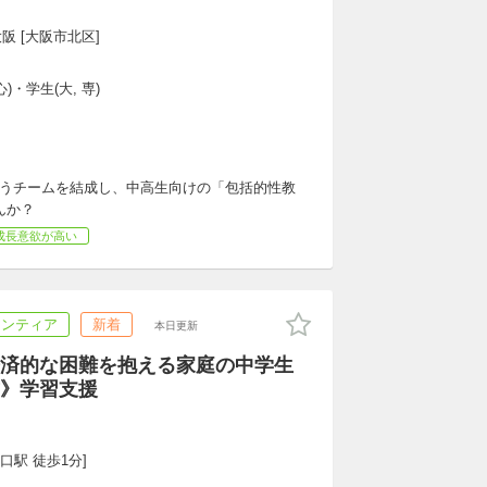
阪 [大阪市北区]
)・学生(大, 専)
ts」というチームを結成し、中高生向けの「包括的性教
んか？
成長意欲が高い
ランティア
新着
本日更新
済的な困難を抱える家庭の中学生
》学習支援
口駅 徒歩1分]