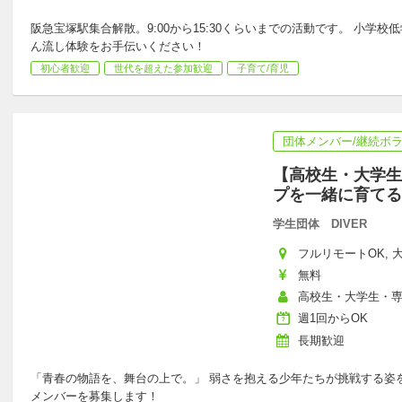
阪急宝塚駅集合解散。9:00から15:30くらいまでの活動です。 小
ん流し体験をお手伝いください！
初心者歓迎
世代を超えた参加歓迎
子育て/育児
団体メンバー/継続ボ
【高校生・大学生
プを一緒に育てる
学生団体 DIVER
フルリモートOK, 
無料
高校生・大学生・
週1回からOK
長期歓迎
「青春の物語を、舞台の上で。」 弱さを抱える少年たちが挑戦する姿
メンバーを募集します！