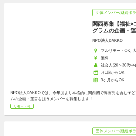
団体メンバー/継続ボ
関西募集【福祉×
グラムの企画・運
NPO法人DAKKO
フルリモートOK, 大
無料
社会人(20〜30代中心
月1回からOK
3ヶ月からOK
NPO法人DAKKOでは、今年度より本格的に関西圏で障害児を含む子
ムの企画・運営を担うメンバーを募集します！
リモート可
団体メンバー/継続ボ