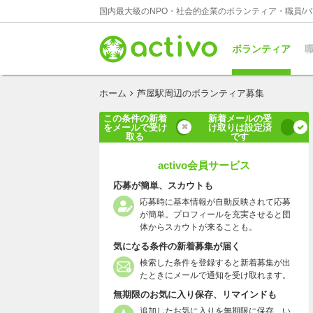
国内最大級のNPO・社会的企業のボランティア・職員/
ボランティア
職
ホーム
芦屋駅周辺のボランティア募集
この条件の新着
新着メールの受
をメールで受け
け取りは設定済
取る
です
activo会員サービス
応募が簡単、スカウトも
応募時に基本情報が自動反映されて応募
が簡単。プロフィールを充実させると団
体からスカウトが来ることも。
気になる条件の新着募集が届く
検索した条件を登録すると新着募集が出
たときにメールで通知を受け取れます。
無期限のお気に入り保存、リマインドも
追加したお気に入りを無期限に保存、い