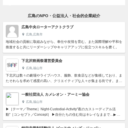
広島のNPO・公益法人・社会的企業紹介
広島中央ローターアクトクラブ
広島,広島市
地域社会の貢献に取組みながら、奉仕や友情を育む。また国際理解や平和を
推進すると共にリーダーシップやキャリアアップに役立つスキルを磨く。
下北沢映画祭運営委員会
広島,福山市
下北沢は数々の劇場やライブハウス、服飾、飲食店などが集積しており、ま
たそれらを求めて感度の高い、クリエイティブな人々が集まる街です。ま
た、ギャラリーを併設するカフェやイベントスペースを設置した小...
一般社団法人 カメレオン・アーミー協会
広島,福山市
▶［テーマ／Theme］Night-Custodial-Activity"夜のカストーディアル活
動"［コンセプト／Concept］ ▶自分たちの住む街はキレイなままで…▶ 誰
もが心地よく住み続け...