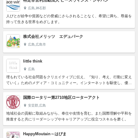
特定非営利活動法人 ピースウィンズ・ジャパン
広島,神石郡
人びとが紛争や貧困などの脅威にさらされることなく、希望に満ち、尊厳を
持って生きる世界をめざします。
株式会社メリッツ エデュパーク
広島,広島市
little think
広島
埋もれている社会問題をクリエイティブに伝え、『知り、考え、行動に変え
ていく』ためのメディア・コミュニティー。インターネットを駆使し、優し
い世界を実現する。
国際ロータリー第2710地区ローターアクト
安芸郡,広島
地域社会の貢献に取組みながら、奉仕や友情を育む。また国際理解や平和を
推進すると共にリーダーシップやキャリアアップに役立つスキルを磨く。
HappyMoutain～はぴま