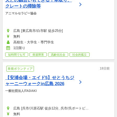
犬との触合いもできる！草取り、
クレートの掃除等
アニマルセラピー協会
広島 [東広島市/白市駅 徒歩25分]
無料
高校生・大学生・専門学生
1日限り
短時間でも可
発達障害
高齢化社会
社会的孤立
18日前
単発ボランティア
【安浦会場・エイド5】せとうちジ
ャーニーウォークin広島 2026
一般社団法人ITADAKI
広島 [呉市/川原石駅 徒歩12分, 呉市/呉ポートピ...
無料