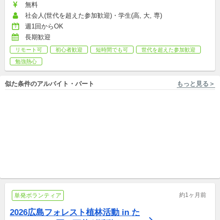
無料
社会人(世代を超えた参加歓迎)・学生(高, 大, 専)
週1回からOK
長期歓迎
リモート可
初心者歓迎
短時間でも可
世代を超えた参加歓迎
勉強熱心
似た条件のアルバイト・パート
もっと見る＞
広島 [広島市中区/銀山町駅 徒歩4分] 株式会社フロンティアダイレクト
広島 [広島市/古江駅 徒歩46分, 広島市/...他2件 NBテニスガーデン
【世界へ飛び立つ】未来を切
WワークOK！総合スポーツの
り拓くNPOのPR・寄付受付★
指導者を募集！あなたの経験
未経験から国際貢献！
新卒,中途,アルバイト,パート,副業/パラレルキャリア
を活かしませんか？
アルバイト,パート,副業/パラレルキャリア
約1ヶ月前
単発ボランティア
2026広島フォレスト植林活動 in た