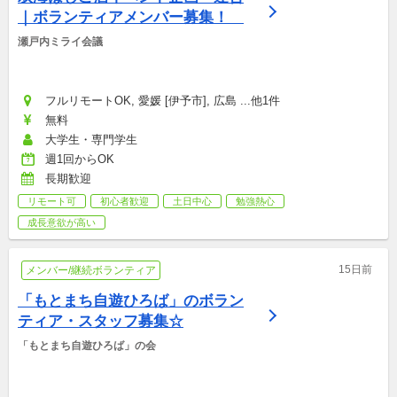
｜ボランティアメンバー募集！　
瀬戸内ミライ会議
フルリモートOK, 愛媛 [伊予市], 広島 ...他1件
無料
大学生・専門学生
週1回からOK
長期歓迎
リモート可
初心者歓迎
土日中心
勉強熱心
成長意欲が高い
15日前
メンバー/継続ボランティア
「もとまち自遊ひろば」のボラン
ティア・スタッフ募集☆
「もとまち自遊ひろば」の会