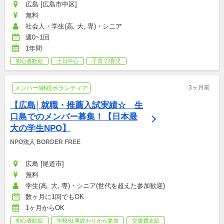
広島 [広島市中区]
無料
社会人・学生(高, 大, 専)・シニア
週0~1回
1年間
初心者歓迎
土日中心
子育て/育児
3ヶ月前
メンバー/継続ボランティア
【広島│就職・推薦入試実績☆　生
口島でのメンバー募集！【日本最
大の学生NPO】
NPO法人 BORDER FREE
広島 [尾道市]
無料
学生(高, 大, 専)・シニア(世代を超えた参加歓迎)
数ヶ月に1回でもOK
1ヶ月からOK
初心者歓迎
学校/仕事終わりから参加
交通費支給