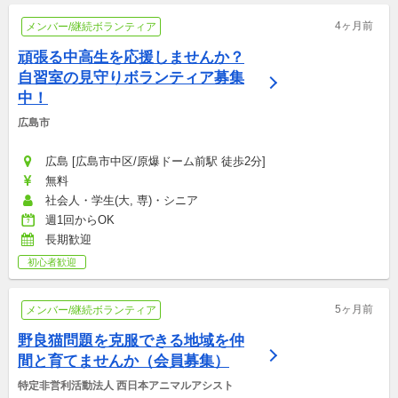
4ヶ月前
メンバー/継続ボランティア
頑張る中高生を応援しませんか？
自習室の見守りボランティア募集
中！
広島市
広島 [広島市中区/原爆ドーム前駅 徒歩2分]
無料
社会人・学生(大, 専)・シニア
週1回からOK
長期歓迎
初心者歓迎
5ヶ月前
メンバー/継続ボランティア
野良猫問題を克服できる地域を仲
間と育てませんか（会員募集）
特定非営利活動法人 西日本アニマルアシスト