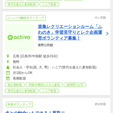
世代を超えた参加歓迎
シニア歓迎
4ヶ月前
メンバー/継続ボランティア
楽集レクリエーションルーム「ふ
わのき」学習見守りとレク企画運
営ボランティア募集！
東野公民館
広島 [広島市/中筋駅 徒歩15分]
無料
社会人・学生(高, 大, 専)・シニア(世代を超えた参加歓迎)
月1回からOK
長期歓迎
初心者歓迎
学校/仕事終わりから参加
短時間でも可
世代を超えた参加歓迎
シニア歓迎
約1年前
単発ボランティア