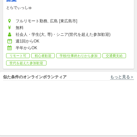
とらでぃっしゅ
フルリモート勤務, 広島 [東広島市]
無料
社会人・学生(大, 専)・シニア(世代を超えた参加歓迎)
週1回からOK
半年からOK
リモート可
初心者歓迎
学校/仕事終わりから参加
交通費支給
世代を超えた参加歓迎
似た条件のオンラインボランティア
もっと見る＞
オンライン開催 NPO法人アスデッサン
フルリモートOK 友達として相談にのる『ココトモ』
【中学生・高校生対象】様々
自宅で活動可「友達として相
な大人の生き方に出会う「ミ
談にのる」無料相談サイトの
ライドア」オンライン開催
イベント/講演会
メンバー募集！
団体メンバー/継続ボランティア