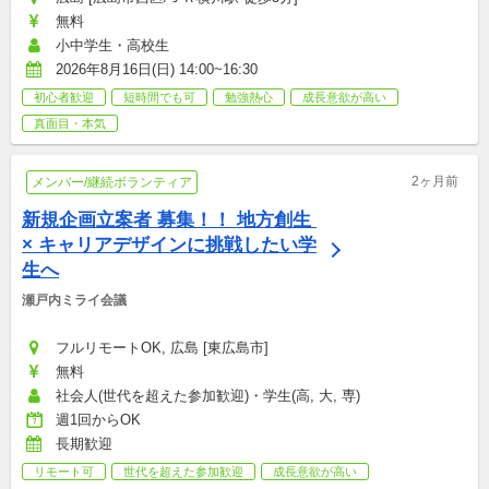
無料
小中学生・高校生
2026年8月16日(日) 14:00~16:30
初心者歓迎
短時間でも可
勉強熱心
成長意欲が高い
真面目・本気
2ヶ月前
メンバー/継続ボランティア
新規企画立案者 募集！！ 地方創生 
× キャリアデザインに挑戦したい学
生へ
瀬戸内ミライ会議
フルリモートOK, 広島 [東広島市]
無料
社会人(世代を超えた参加歓迎)・学生(高, 大, 専)
週1回からOK
長期歓迎
リモート可
世代を超えた参加歓迎
成長意欲が高い