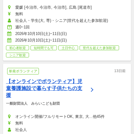
愛媛 [今治市, 今治市, 今治市], 広島 [尾道市]
無料
社会人・学生(大, 専)・シニア(世代を超えた参加歓迎)
週0~1回
2026年10月10日(土)~11日(日)
2026年10月10日(土)~11日(日)
初心者歓迎
短時間でも可
土日中心
世代を超えた参加歓迎
シニア歓迎
13日前
単発ボランティア
【オンラインでボランティア】児
童養護施設で暮らす子供たちの支
援
一般財団法人　みらいこども財団
オンライン開催/フルリモートOK, 東京, 大...他45件
無料
社会人