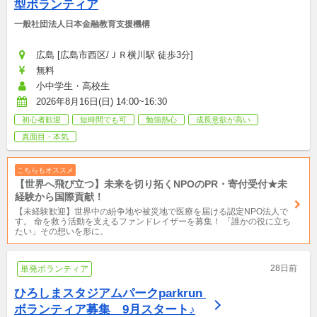
型ボランティア
一般社団法人日本金融教育支援機構
広島 [広島市西区/ＪＲ横川駅 徒歩3分]
無料
小中学生・高校生
2026年8月16日(日) 14:00~16:30
初心者歓迎
短時間でも可
勉強熱心
成長意欲が高い
真面目・本気
こちらもオススメ
【世界へ飛び立つ】未来を切り拓くNPOのPR・寄付受付★未
経験から国際貢献！
【未経験歓迎】世界中の紛争地や被災地で医療を届ける認定NPO法人で
す。 命を救う活動を支えるファンドレイザーを募集！ 「誰かの役に立ち
たい」その想いを形に。
28日前
単発ボランティア
ひろしまスタジアムパークparkrun 
ボランティア募集　9月スタート♪