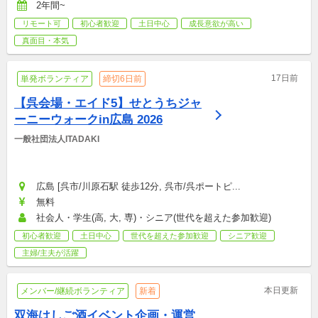
2年間~
リモート可
初心者歓迎
土日中心
成長意欲が高い
真面目・本気
17日前
単発ボランティア
締切6日前
【呉会場・エイド5】せとうちジャ
ーニーウォークin広島 2026
一般社団法人ITADAKI
広島 [呉市/川原石駅 徒歩12分, 呉市/呉ポートピ...
無料
社会人・学生(高, 大, 専)・シニア(世代を超えた参加歓迎)
初心者歓迎
土日中心
世代を超えた参加歓迎
シニア歓迎
主婦/主夫が活躍
本日更新
メンバー/継続ボランティア
新着
双海はしご酒イベント企画・運営