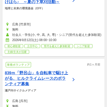
けはら♪　～夏の下草刈活動～
地球と未来の環境基金（EFF）
広島 [竹原市]
無料
社会人・学生(小, 中, 高, 大, 専)・シニア(世代を超えた参加歓迎)
2026年9月12日(土) 08:00~10:00
初心者歓迎
土日中心
世代を超えた参加歓迎
シニア歓迎
主婦/主夫が活躍
約1ヶ月前
単発ボランティア
839ｍ「野呂山」を自転車で駆け上
がる、ヒルクライムレースのボラ
ンティア募集
瀬戸内サイクルメディア
広島 [呉市]
無料