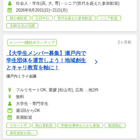
社会人・学生(高, 大, 専)・シニア(世代を超えた参加歓迎)
2026年9月20日(日)~21日(月)
初心者歓迎
土日中心
世代を超えた参加歓迎
シニア歓迎
主婦/主夫が活躍
2ヶ月前
メンバー/継続ボランティア
【大学生メンバー募集】瀬戸内で
学生団体を運営しよう！地域創生
とキャリ教育を軸に！
瀬戸内ミライ会議
フルリモートOK, 愛媛 [松山市], 広島 ...他2件
無料
大学生・専門学生
週1回からOK
長期歓迎
リモート可
初心者歓迎
学校/仕事終わりから参加
勉強熱心
成長意欲が高い