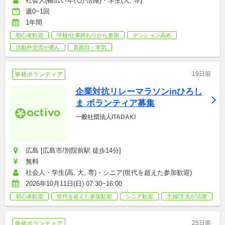
社会人(幅広い年代が活躍)・学生(大, 専)
週0~1回
1年間
初心者歓迎
学校/仕事終わりから参加
テンション高め
活動外交流が盛ん
真面目・本気
19日前
単発ボランティア
企業対抗リレーマラソンinひろし
ま ボランティア募集
一般社団法人ITADAKI
広島 [広島市/別院前駅 徒歩14分]
無料
社会人・学生(高, 大, 専)・シニア(世代を超えた参加歓迎)
2026年10月11日(日) 07:30~16:00
初心者歓迎
世代を超えた参加歓迎
シニア歓迎
主婦/主夫が活躍
25日前
単発ボランティア