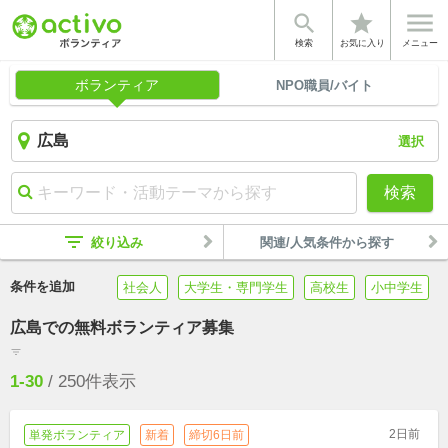


star
検索
お気に入り
メニュー
ボランティア
NPO職員/バイト
選択
検索
filter_list
絞り込み
関連/人気条件から探す
条件を追加
社会人
大学生・専門学生
高校生
小中学生
広島での無料ボランティア募集
filter_list
1-30
/
250
件表示
2日前
単発ボランティア
新着
締切6日前