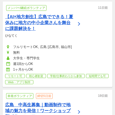
11日前
メンバー/継続ボランティア
【AI×地方創生】広島でできる！夏
休みに地方の中小企業さんを舞台
に課題解決を！
ひなてく
フルリモートOK, 広島 [広島市, 福山市]
無料
大学生・専門学生
週1回からOK
1ヶ月からOK
リモート可
初心者歓迎
学校/仕事終わりから参加
短時間でも可
Web・アプリ制作
19日前
単発ボランティア
締切5日前
広島　中高生募集｜動画制作で地
域の魅力を発信！ワークショップ