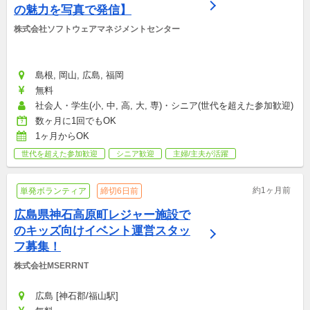
の魅力を写真で発信】
株式会社ソフトウェアマネジメントセンター
島根, 岡山, 広島, 福岡
無料
社会人・学生(小, 中, 高, 大, 専)・シニア(世代を超えた参加歓迎)
数ヶ月に1回でもOK
1ヶ月からOK
世代を超えた参加歓迎
シニア歓迎
主婦/主夫が活躍
約1ヶ月前
単発ボランティア
締切6日前
広島県神石高原町レジャー施設で
のキッズ向けイベント運営スタッ
フ募集！
株式会社MSERRNT
広島 [神石郡/福山駅]