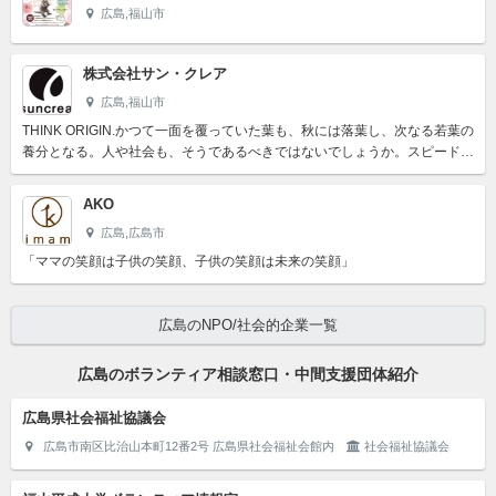
広島,福山市
株式会社サン・クレア
広島,福山市
THINK ORIGIN.かつて一面を覆っていた葉も、秋には落葉し、次なる若葉の
養分となる。人や社会も、そうであるべきではないでしょうか。スピードや
効率や最大化ばかりを追い求め、限られた人だけが...
AKO
広島,広島市
「ママの笑顔は子供の笑顔、子供の笑顔は未来の笑顔」
広島のNPO/社会的企業一覧
広島のボランティア相談窓口・中間支援団体紹介
広島県社会福祉協議会
広島市南区比治山本町12番2号 広島県社会福祉会館内
社会福祉協議会