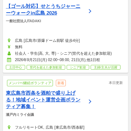
【ゴール対応】せとうちジャーニ
ーウォークin広島 2026
一般社団法人ITADAKI
広島 [広島市/原爆ドーム前駅 徒歩4分]
無料
社会人・学生(高, 大, 専)・シニア(世代を超えた参加歓迎)
2026年9月21日(月) 02:00~08:00, 21日(月),他1日程
土日中心
世代を超えた参加歓迎
シニア歓迎
主婦/主夫が活躍
本日更新
メンバー/継続ボランティア
新着
東広島市西条を酒粕で盛り上げ
る！地域イベント運営企画ボラン
ティア募集！
瀬戸内ミライ会議
フルリモートOK, 広島 [東広島市/西条駅]