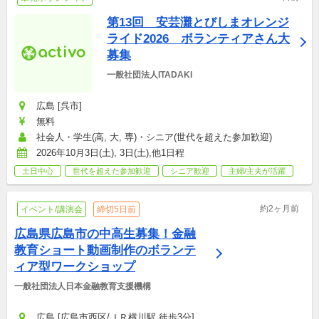
第13回　安芸灘とびしまオレンジ
ライド2026　ボランティアさん大
募集
一般社団法人ITADAKI
広島 [呉市]
無料
社会人・学生(高, 大, 専)・シニア(世代を超えた参加歓迎)
2026年10月3日(土), 3日(土),他1日程
土日中心
世代を超えた参加歓迎
シニア歓迎
主婦/主夫が活躍
約2ヶ月前
イベント/講演会
締切5日前
広島県広島市の中高生募集！金融
教育ショート動画制作のボランテ
ィア型ワークショップ
一般社団法人日本金融教育支援機構
広島 [広島市西区/ＪＲ横川駅 徒歩3分]