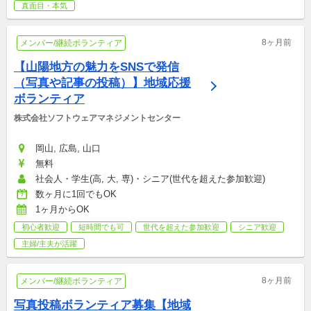
真面目・本気
8ヶ月前
メンバー/継続ボランティア
【山陽地方の魅力をSNSで発信
（写真や記事の投稿）】地域応援
ボランティア
株式会社ソフトウェアマネジメントセンター
岡山, 広島, 山口
無料
社会人・学生(高, 大, 専)・シニア(世代を超えた参加歓迎)
数ヶ月に1回でもOK
1ヶ月からOK
初心者歓迎
短時間でも可
世代を超えた参加歓迎
シニア歓迎
主婦/主夫が活躍
8ヶ月前
メンバー/継続ボランティア
写真投稿ボランティア募集【地域