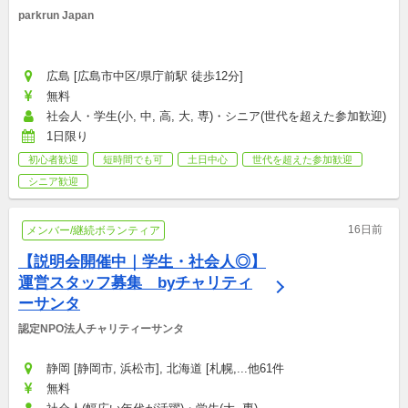
parkrun Japan
広島 [広島市中区/県庁前駅 徒歩12分]
無料
社会人・学生(小, 中, 高, 大, 専)・シニア(世代を超えた参加歓迎)
1日限り
初心者歓迎
短時間でも可
土日中心
世代を超えた参加歓迎
シニア歓迎
16日前
メンバー/継続ボランティア
【説明会開催中｜学生・社会人◎】 
運営スタッフ募集　byチャリティ
ーサンタ
認定NPO法人チャリティーサンタ
静岡 [静岡市, 浜松市], 北海道 [札幌,...他61件
無料