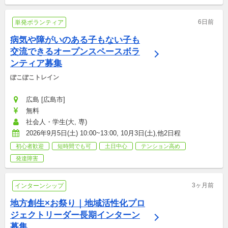
6日前
単発ボランティア
病気や障がいのある子もない子も
交流できるオープンスペースボラ
ンティア募集
ぽこぽこトレイン
広島 [広島市]
無料
社会人・学生(大, 専)
2026年9月5日(土) 10:00~13:00, 10月3日(土),他2日程
初心者歓迎
短時間でも可
土日中心
テンション高め
発達障害
3ヶ月前
インターンシップ
地方創生×お祭り｜地域活性化プロ
ジェクトリーダー長期インターン
募集