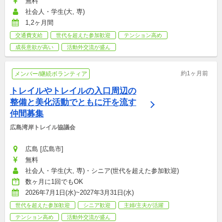
無料
社会人・学生(大, 専)
1,2ヶ月間
交通費支給
世代を超えた参加歓迎
テンション高め
成長意欲が高い
活動外交流が盛ん
約1ヶ月前
メンバー/継続ボランティア
トレイルやトレイルの入口周辺の
整備と美化活動でともに汗を流す
仲間募集
広島湾岸トレイル協議会
広島 [広島市]
無料
社会人・学生(大, 専)・シニア(世代を超えた参加歓迎)
数ヶ月に1回でもOK
2026年7月1日(水)~2027年3月31日(水)
世代を超えた参加歓迎
シニア歓迎
主婦/主夫が活躍
テンション高め
活動外交流が盛ん