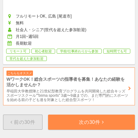
フルリモートOK, 広島 [尾道市]
無料
社会人・シニア(世代を超えた参加歓迎)
月1回~週5回
長期歓迎
リモート可
初心者歓迎
学校/仕事終わりから参加
短時間でも可
世代を超えた参加歓迎
こちらもオススメ
WワークOK！総合スポーツの指導者を募集！あなたの経験を
活かしませんか？
早稲田大学教授陣と21世紀型教育プログラムを共同開発した総合キッズ
スポーツスクール""biima sports" 3歳〜9歳までの、まだ専門的にスポーツ
を始める前の子ども達を対象とした総合型スポーツ！
前の30件
次の30件