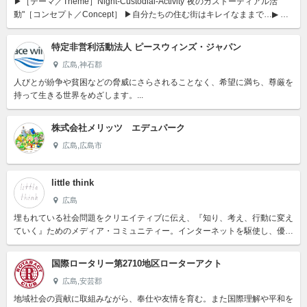
▶［テーマ／Theme］Night-Custodial-Activity"夜のカストーディアル活
動"［コンセプト／Concept］ ▶自分たちの住む街はキレイなままで…▶ 誰
もが心地よく住み続けられる...
特定非営利活動法人 ピースウィンズ・ジャパン
広島,神石郡
人びとが紛争や貧困などの脅威にさらされることなく、希望に満ち、尊厳を
持って生きる世界をめざします。...
株式会社メリッツ エデュパーク
広島,広島市
little think
広島
埋もれている社会問題をクリエイティブに伝え、『知り、考え、行動に変え
ていく』ためのメディア・コミュニティー。インターネットを駆使し、優し
い世界を実現する。...
国際ロータリー第2710地区ローターアクト
広島,安芸郡
地域社会の貢献に取組みながら、奉仕や友情を育む。また国際理解や平和を