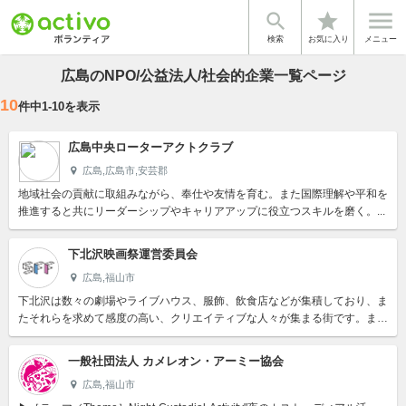


star
検索
お気に入り
メニュー
広島のNPO/公益法人/社会的企業一覧ページ
10
件中
1
-
10
を表示
広島中央ローターアクトクラブ
広島,広島市,安芸郡
地域社会の貢献に取組みながら、奉仕や友情を育む。また国際理解や平和を
推進すると共にリーダーシップやキャリアアップに役立つスキルを磨く。...
下北沢映画祭運営委員会
広島,福山市
下北沢は数々の劇場やライブハウス、服飾、飲食店などが集積しており、ま
たそれらを求めて感度の高い、クリエイティブな人々が集まる街です。ま
た、ギャラリーを併設するカフェやイベントスペースを設置した小売店が...
一般社団法人 カメレオン・アーミー協会
広島,福山市