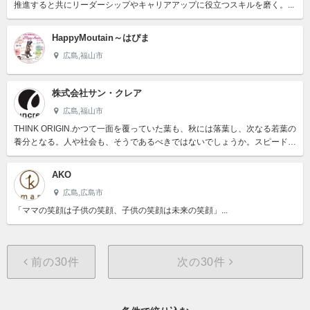
推進すると共にリーダーシップやキャリアアップに役立つスキルを磨く。...
HappyMoutain～はぴま
広島,福山市
株式会社サン・クレア
広島,福山市
THINK ORIGIN.かつて一面を覆っていた葉も、秋には落葉し、次なる若葉の
養分となる。人や社会も、そうであるべきではないでしょうか。スピードや
効率や最大化ばかりを追い求め、限られた人だけが席を譲...
AKO
広島,広島市
「ママの笑顔は子供の笑顔、子供の笑顔は未来の笑顔」...
前の30件
次の30件