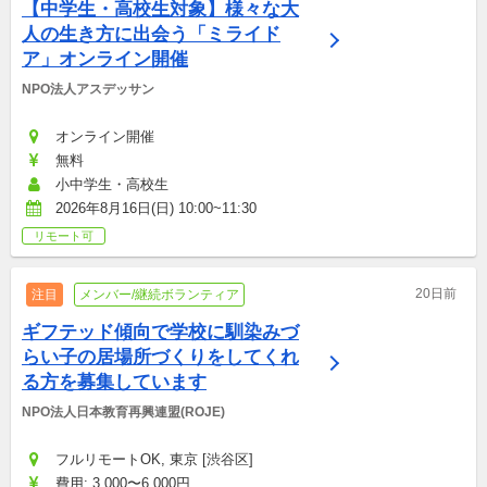
【中学生・高校生対象】様々な大
人の生き方に出会う「ミライド
ア」オンライン開催
NPO法人アスデッサン
オンライン開催
無料
小中学生・高校生
2026年8月16日(日) 10:00~11:30
リモート可
20日前
注目
メンバー/継続ボランティア
ギフテッド傾向で学校に馴染みづ
らい子の居場所づくりをしてくれ
る方を募集しています
NPO法人日本教育再興連盟(ROJE)
フルリモートOK, 東京 [渋谷区]
費用: 3,000〜6,000円