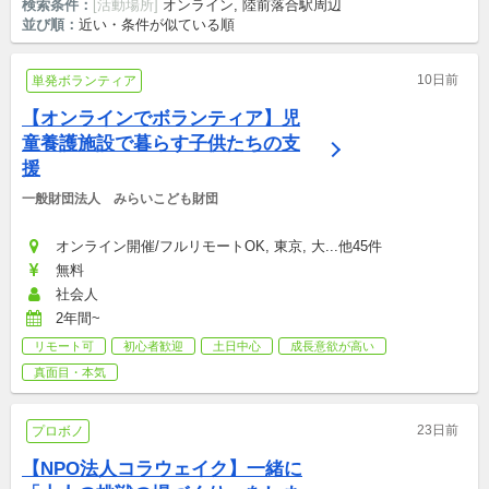
検索条件：
[活動場所]
オンライン, 陸前落合駅周辺
並び順：
近い・条件が似ている順
10日前
単発ボランティア
【オンラインでボランティア】児
童養護施設で暮らす子供たちの支
援
一般財団法人　みらいこども財団
オンライン開催/フルリモートOK, 東京, 大...他45件
無料
社会人
2年間~
リモート可
初心者歓迎
土日中心
成長意欲が高い
真面目・本気
23日前
プロボノ
【NPO法人コラウェイク】一緒に