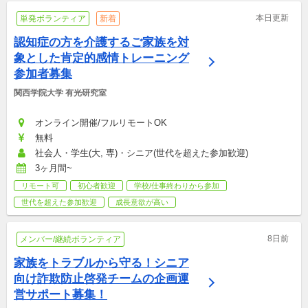
本日更新
単発ボランティア
新着
認知症の方を介護するご家族を対
象とした肯定的感情トレーニング
参加者募集
関西学院大学 有光研究室
オンライン開催/フルリモートOK
無料
社会人・学生(大, 専)・シニア(世代を超えた参加歓迎)
3ヶ月間~
リモート可
初心者歓迎
学校/仕事終わりから参加
世代を超えた参加歓迎
成長意欲が高い
8日前
メンバー/継続ボランティア
家族をトラブルから守る！シニア
向け詐欺防止啓発チームの企画運
営サポート募集！