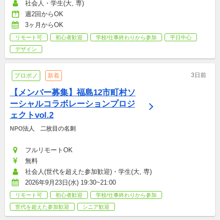
社会人・学生(大, 専)
週2回からOK
3ヶ月からOK
リモート可
初心者歓迎
学校/仕事終わりから参加
平日中心
デザイン
3日前
プロボノ
新着
【メンバー募集】福島12市町村ソ
ーシャルコラボレーションプロジ
ェクトvol.2
NPO法人　二枚目の名刺
フルリモートOK
無料
社会人(世代を超えた参加歓迎)・学生(大, 専)
2026年9月23日(水) 19:30~21:00
リモート可
初心者歓迎
学校/仕事終わりから参加
世代を超えた参加歓迎
シニア歓迎