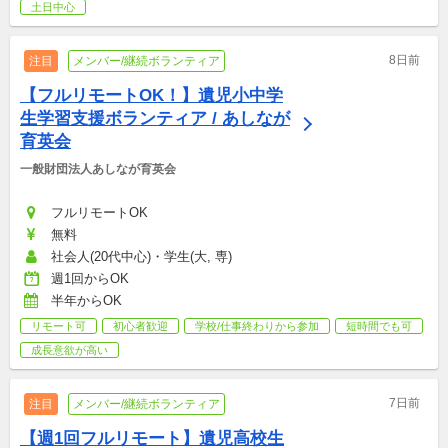
土日中心
8日前
注目
メンバー/継続ボランティア
【フルリモートOK！】遺児小中学
生学習支援ボランティア / あしなが
育英会
一般財団法人あしなが育英会
フルリモートOK
無料
社会人(20代中心)・学生(大, 専)
週1回からOK
半年からOK
リモート可
初心者歓迎
学校/仕事終わりから参加
短時間でも可
成長意欲が高い
7日前
注目
メンバー/継続ボランティア
【週1回フルリモート】遺児高校生