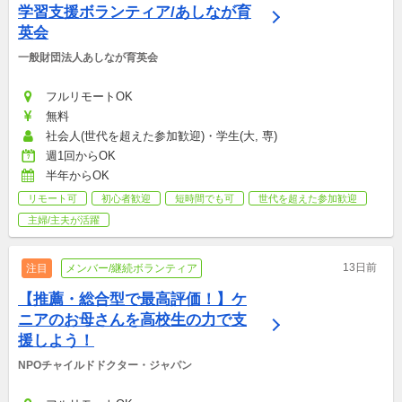
学習支援ボランティア/あしなが育
英会
一般財団法人あしなが育英会
フルリモートOK
無料
社会人(世代を超えた参加歓迎)・学生(大, 専)
週1回からOK
半年からOK
リモート可
初心者歓迎
短時間でも可
世代を超えた参加歓迎
主婦/主夫が活躍
13日前
注目
メンバー/継続ボランティア
【推薦・総合型で最高評価！】ケ
ニアのお母さんを高校生の力で支
援しよう！
NPOチャイルドドクター・ジャパン