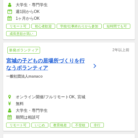
大学生・専門学生
週1回からOK
1ヶ月からOK
リモート可
初心者歓迎
学校/仕事終わりから参加
短時間でも可
成長意欲が高い
2年以上前
単発ボランティア
宮城の子どもの居場所づくりを行
なうボランティア
一般社団法人manaco
オンライン開催/フルリモートOK, 宮城
無料
大学生・専門学生
期間は相談可
リモート可
いじめ
教育格差
不登校
非行