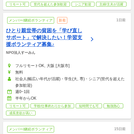
リモート可
世代を超えた参加歓迎
シニア歓迎
主婦/主夫が活躍
1日前
メンバー/継続ボランティア
新着
ひとり親世帯の貧困を「学び直し
サポート」で解決したい！学習支
援ボランティア募集♪
NPO法人すーみん
フルリモートOK, 大阪 [大阪市]
無料
社会人(幅広い年代が活躍)・学生(大, 専)・シニア(世代を超えた
参加歓迎)
週0~1回
半年からOK
リモート可
学校/仕事終わりから参加
短時間でも可
勉強熱心
成長意欲が高い
15日前
メンバー/継続ボランティア