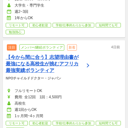
大学生・専門学生
週2~3回
1年からOK
リモート可
初心者歓迎
学校/仕事終わりから参加
短時間でも可
勉強熱心
4日前
注目
メンバー/継続ボランティア
新着
【今から間に合う】志望理由書が
最強になる高校生が挑むアフリカ
最強実績ボランティア
NPOチャイルドドクター・ジャパン
フルリモートOK
費用: 全12回　1回：4,500円
高校生
週1回からOK
1ヶ月間~4ヶ月間
リモート可
初心者歓迎
学校/仕事終わりから参加
短時間でも可