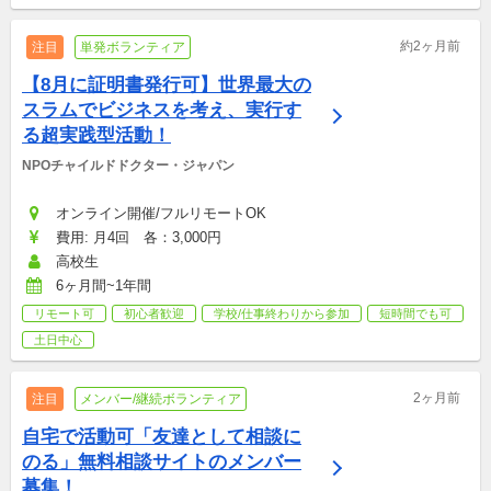
約2ヶ月前
注目
単発ボランティア
【8月に証明書発行可】世界最大の
スラムでビジネスを考え、実行す
る超実践型活動！
NPOチャイルドドクター・ジャパン
オンライン開催/フルリモートOK
費用: 月4回　各：3,000円
高校生
6ヶ月間~1年間
リモート可
初心者歓迎
学校/仕事終わりから参加
短時間でも可
土日中心
2ヶ月前
注目
メンバー/継続ボランティア
自宅で活動可「友達として相談に
のる」無料相談サイトのメンバー
募集！