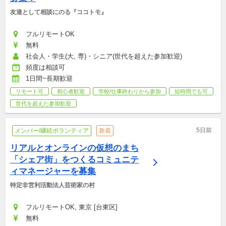
友達として相談にのる『ココトモ』
フルリモートOK
無料
社会人・学生(大, 専)・シニア(世代を超えた参加歓迎)
頻度は相談可
1日間~長期歓迎
リモート可
初心者歓迎
学校/仕事終わりから参加
短時間でも可
世代を超えた参加歓迎
5日前
メンバー/継続ボランティア
新着
リアルとオンラインの仮想のまち
「シェア街」をつくるコミュニテ
ィマネージャーを募集
特定非営利活動法人芸術家の村
フルリモートOK, 東京 [台東区]
無料