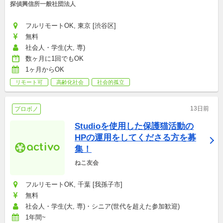
探偵興信所一般社団法人
フルリモートOK, 東京 [渋谷区]
無料
社会人・学生(大, 専)
数ヶ月に1回でもOK
1ヶ月からOK
リモート可
高齢化社会
社会的孤立
13日前
プロボノ
Studioを使用した保護猫活動の
HPの運用をしてくださる方を募
集！
ねこ友会
フルリモートOK, 千葉 [我孫子市]
無料
社会人・学生(大, 専)・シニア(世代を超えた参加歓迎)
1年間~