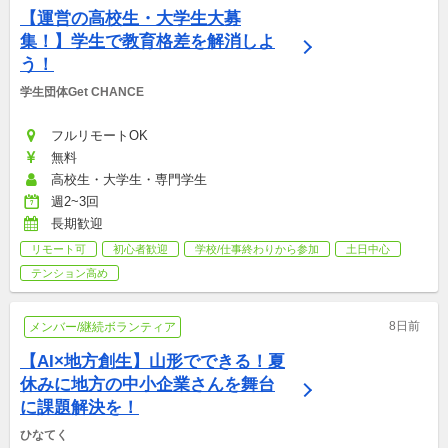
【運営の高校生・大学生大募
集！】学生で教育格差を解消しよ
う！
学生団体Get CHANCE
フルリモートOK
無料
高校生・大学生・専門学生
週2~3回
長期歓迎
リモート可
初心者歓迎
学校/仕事終わりから参加
土日中心
テンション高め
8日前
メンバー/継続ボランティア
【AI×地方創生】山形でできる！夏
休みに地方の中小企業さんを舞台
に課題解決を！
ひなてく