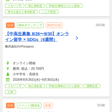
リモート可
初心者歓迎
学校/仕事終わりから参加
世代を超えた参加歓迎
シニア歓迎
16日前
注目
海外ボランティア
締切5日前
【中高生募集 8/26〜9/30】オンラ
イン留学 × SDGs（6週間）
株式会社AirPangaea
オンライン開催
費用: 税込：29,700円
小中学生・高校生
2026年8月26日(水)~9月30日(水)
リモート可
初心者歓迎
学校/仕事終わりから参加
国際交流
公害
5日前
注目
イベント/講演会
新着