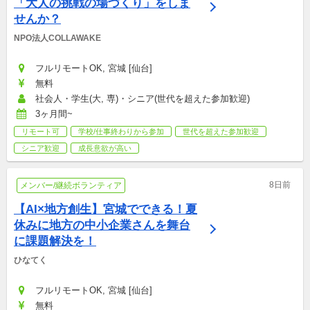
「大人の挑戦の場づくり」をしま
せんか？
NPO法人COLLAWAKE
フルリモートOK, 宮城 [仙台]
無料
社会人・学生(大, 専)・シニア(世代を超えた参加歓迎)
3ヶ月間~
リモート可
学校/仕事終わりから参加
世代を超えた参加歓迎
シニア歓迎
成長意欲が高い
8日前
メンバー/継続ボランティア
【AI×地方創生】宮城でできる！夏
休みに地方の中小企業さんを舞台
に課題解決を！
ひなてく
フルリモートOK, 宮城 [仙台]
無料