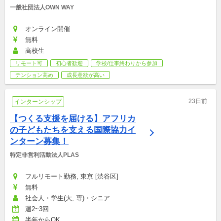
一般社団法人OWN WAY
オンライン開催
無料
高校生
リモート可
初心者歓迎
学校/仕事終わりから参加
テンション高め
成長意欲が高い
23日前
インターンシップ
【つくる支援を届ける】アフリカ
の子どもたちを支える国際協力イ
ンターン募集！
特定非営利活動法人PLAS
フルリモート勤務, 東京 [渋谷区]
無料
社会人・学生(大, 専)・シニア
週2~3回
半年からOK