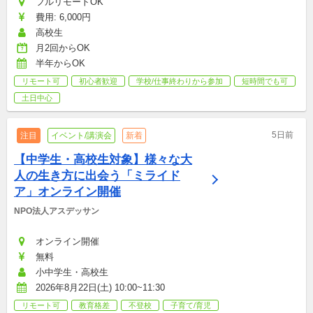
フルリモートOK
費用: 6,000円
高校生
月2回からOK
半年からOK
リモート可
初心者歓迎
学校/仕事終わりから参加
短時間でも可
土日中心
5日前
注目
イベント/講演会
新着
【中学生・高校生対象】様々な大
人の生き方に出会う「ミライド
ア」オンライン開催
NPO法人アスデッサン
オンライン開催
無料
小中学生・高校生
2026年8月22日(土) 10:00~11:30
リモート可
教育格差
不登校
子育て/育児