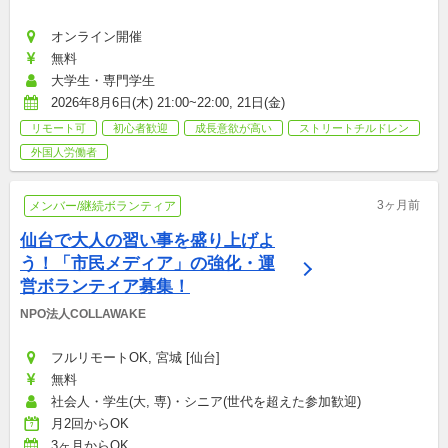
オンライン開催
無料
大学生・専門学生
2026年8月6日(木) 21:00~22:00, 21日(金)
リモート可
初心者歓迎
成長意欲が高い
ストリートチルドレン
外国人労働者
3ヶ月前
メンバー/継続ボランティア
仙台で大人の習い事を盛り上げよ
う！「市民メディア」の強化・運
営ボランティア募集！
NPO法人COLLAWAKE
フルリモートOK, 宮城 [仙台]
無料
社会人・学生(大, 専)・シニア(世代を超えた参加歓迎)
月2回からOK
3ヶ月からOK