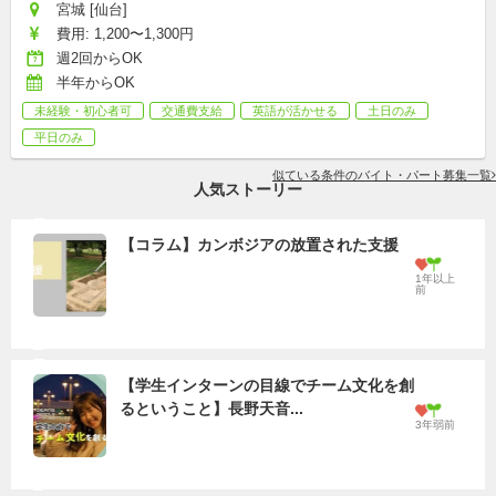
宮城 [仙台]
費用: 1,200〜1,300円
週2回からOK
半年からOK
未経験・初心者可
交通費支給
英語が活かせる
土日のみ
平日のみ
似ている条件のバイト・パート募集一覧
人気ストーリー
【コラム】カンボジアの放置された支援
1年以上
前
【学生インターンの目線でチーム文化を創
るということ】長野天音...
3年弱前