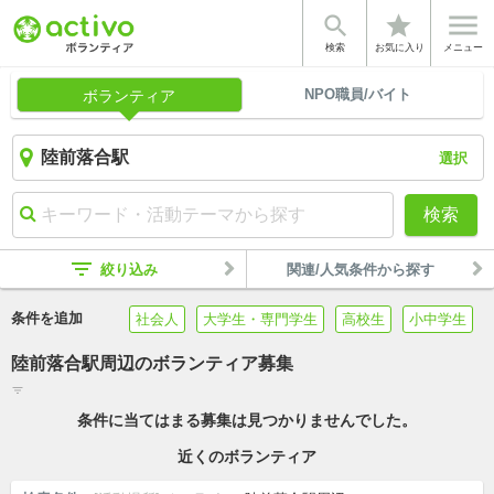


star
検索
お気に入り
メニュー
NPO職員/バイト
ボランティア
選択
検索
filter_list
絞り込み
関連/人気条件から探す
条件を追加
社会人
大学生・専門学生
高校生
小中学生
陸前落合駅周辺のボランティア募集
filter_list
条件に当てはまる募集は見つかりませんでした。
近くのボランティア