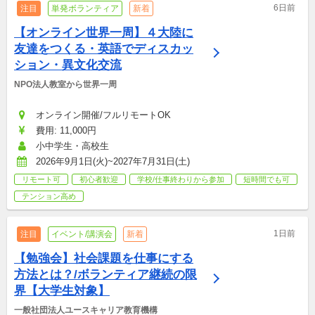
6日前
注目
単発ボランティア
新着
【オンライン世界一周】４大陸に
友達をつくる・英語でディスカッ
ション・異文化交流
NPO法人教室から世界一周
オンライン開催/フルリモートOK
費用: 11,000円
小中学生・高校生
2026年9月1日(火)~2027年7月31日(土)
リモート可
初心者歓迎
学校/仕事終わりから参加
短時間でも可
テンション高め
1日前
注目
イベント/講演会
新着
【勉強会】社会課題を仕事にする
方法とは？/ボランティア継続の限
界【大学生対象】
一般社団法人ユースキャリア教育機構