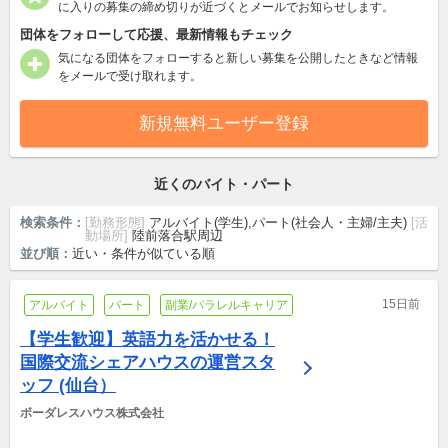
に入りの募集の締め切りが近づくとメールでお知らせします。
団体をフォローして応援、最新情報もチェック
気になる団体をフォローすると新しい募集を公開したときなど情報
をメールで受け取れます。
新規無料ユーザー登録
近くのバイト・パート
検索条件：
[勤務形態]
アルバイト(学生),パート(社会人・主婦/主夫)
[活
動場所]
陸前落合駅周辺
並び順：
近い・条件が似ている順
15日前
アルバイト
パート
副業/パラレルキャリア
【学生歓迎】英語力を活かせる！
国際交流シェアハウスの運営スタ
ッフ (仙台）
ボーダレスハウス株式会社