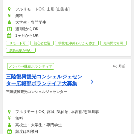
フルリモートOK, 山形 [山形市]
無料
大学生・専門学生
週1回からOK
1ヶ月からOK
リモート可
初心者歓迎
学校/仕事終わりから参加
短時間でも可
成長意欲が高い
4ヶ月前
メンバー/継続ボランティア
三陸復興観光コンシェルジェセン
ター広報部ボランテイア大募集
三陸復興観光コンシェルジェセンター
フルリモートOK, 宮城 [気仙沼, 本吉郡/志津川駅...
無料
高校生・大学生・専門学生
頻度は相談可