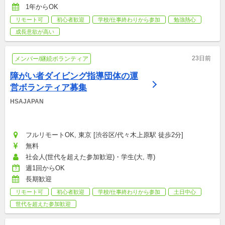
1年からOK
リモート可
初心者歓迎
学校/仕事終わりから参加
勉強熱心
成長意欲が高い
23日前
メンバー/継続ボランティア
障がい者ダイビング指導団体の運
営ボランティア募集
HSAJAPAN
フルリモートOK, 東京 [渋谷区/代々木上原駅 徒歩2分]
無料
社会人(世代を超えた参加歓迎)・学生(大, 専)
週1回からOK
長期歓迎
リモート可
初心者歓迎
学校/仕事終わりから参加
土日中心
世代を超えた参加歓迎