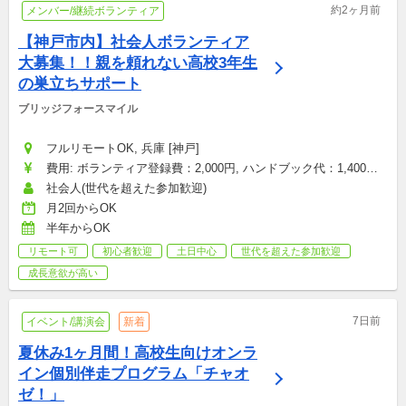
約2ヶ月前
メンバー/継続ボランティア
【神戸市内】社会人ボランティア
大募集！！親を頼れない高校3年生
の巣立ちサポート
ブリッジフォースマイル
フルリモートOK, 兵庫 [神戸]
費用: ボランティア登録費：2,000円, ハンドブック代：1,400円, 
研修参加費：2,000円, その他雑費：会場型のみ（お菓子・飲み
社会人(世代を超えた参加歓迎)
物代など）：1,500円
月2回からOK
半年からOK
リモート可
初心者歓迎
土日中心
世代を超えた参加歓迎
成長意欲が高い
7日前
イベント/講演会
新着
夏休み1ヶ月間！高校生向けオンラ
イン個別伴走プログラム「チャオ
ゼ！」